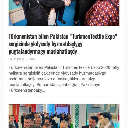
Türkmenistan bilen Pakistan “TurkmenTextile Expo”
sergisinde ykdysady hyzmatdaşlygy
pugtalandyrmagy maslahatlaşdy
09.06.2026 - 15:03
Türkmenistan bilen Pakistan “TurkmenTextile Expo 2026” atly
halkara sergisiniň çäklerinde ykdysady hyzmatdaşlygy
ösdürmek boýunça täze mümkinçilikleri ara alyp
maslahatlaşdy. Bu barada sişenbe güni Pakistanyň
Türkmenistandaky...