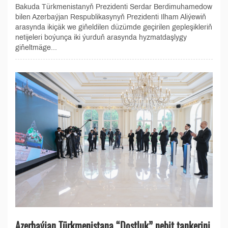
Bakuda Türkmenistanyň Prezidenti Serdar Berdimuhamedow
bilen Azerbaýjan Respublikasynyň Prezidenti Ilham Aliýewiň
arasynda ikiçäk we giňeldilen düzümde geçirilen gepleşikleriň
netijeleri boýunça iki ýurduň arasynda hyzmatdaşlygy
giňeltmäge...
Azerbaýjan Türkmenistana “Dostluk” nebit tankerini