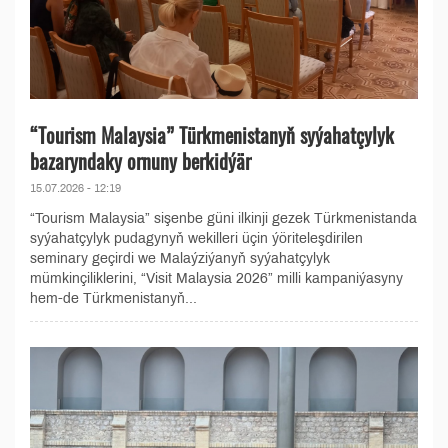
“Tourism Malaysia” Türkmenistanyň syýahatçylyk
bazaryndaky ornuny berkidýär
15.07.2026 - 12:19
“Tourism Malaysia” sişenbe güni ilkinji gezek Türkmenistanda
syýahatçylyk pudagynyň wekilleri üçin ýöriteleşdirilen
seminary geçirdi we Malaýziýanyň syýahatçylyk
mümkinçiliklerini, “Visit Malaysia 2026” milli kampaniýasyny
hem-de Türkmenistanyň...