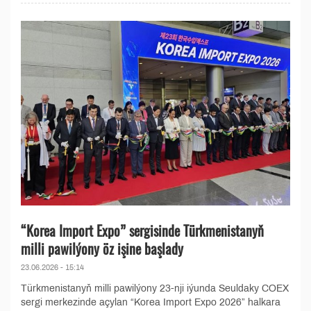
“Korea Import Expo” sergisinde Türkmenistanyň
milli pawilýony öz işine başlady
23.06.2026 - 15:14
Türkmenistanyň milli pawilýony 23-nji iýunda Seuldaky COEX
sergi merkezinde açylan “Korea Import Expo 2026” halkara