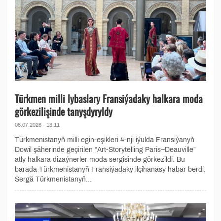
Türkmen milli lybaslary Fransiýadaky halkara moda
görkezilişinde tanyşdyryldy
06.07.2026 - 13:11
Türkmenistanyň milli egin-eşikleri 4-nji iýulda Fransiýanyň
Dowil şäherinde geçirilen “Art-Storytelling Paris–Deauville”
atly halkara dizaýnerler moda sergisinde görkezildi. Bu
barada Türkmenistanyň Fransiýadaky ilçihanasy habar berdi.
Sergä Türkmenistanyň...