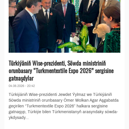
Türkiýäniň Wise-prezidenti, Söwda ministriniň
orunbasary “Turkmentextile Expo 2026” sergisine
gatnaşdylar
04.06.2026 - 20:42
Türkiýäniň Wise-prezidenti Jewdet Ýylmaz we Türkiýäniň
Söwda ministriniň orunbasary Ömer Wolkan Agar Aşgabatda
geçirilen “Turkmentextile Expo 2026” halkara sergisine
gatnaşyp, Türkiýe bilen Türkmenistanyň arasyndaky söwda-
ykdysady...