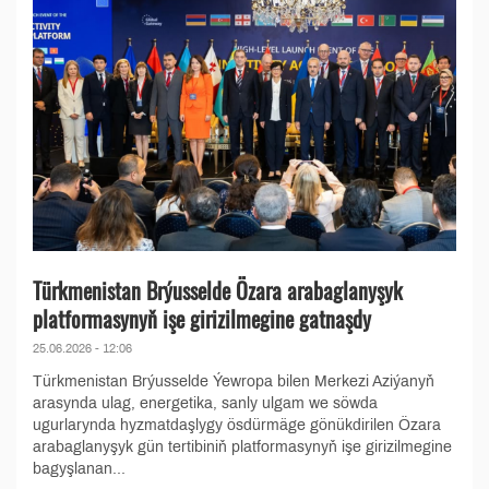
Türkmenistan Brýusselde Özara arabaglanyşyk
platformasynyň işe girizilmegine gatnaşdy
25.06.2026 - 12:06
Türkmenistan Brýusselde Ýewropa bilen Merkezi Aziýanyň
arasynda ulag, energetika, sanly ulgam we söwda
ugurlarynda hyzmatdaşlygy ösdürmäge gönükdirilen Özara
arabaglanyşyk gün tertibiniň platformasynyň işe girizilmegine
bagyşlanan...