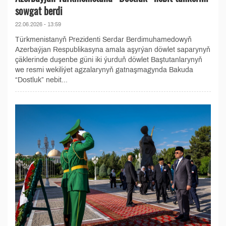
sowgat berdi
22.06.2026 - 13:59
Türkmenistanyň Prezidenti Serdar Berdimuhamedowyň
Azerbaýjan Respublikasyna amala aşyrýan döwlet saparynyň
çäklerinde duşenbe güni iki ýurduň döwlet Baştutanlarynyň
we resmi wekiliýet agzalarynyň gatnaşmagynda Bakuda
“Dostluk” nebit...