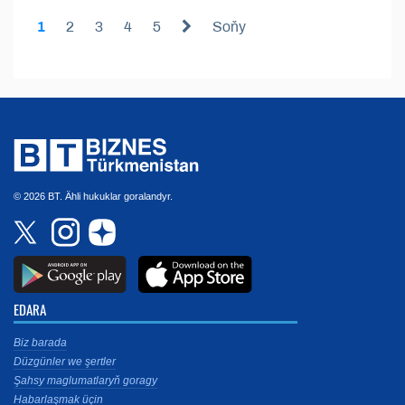
1
2
3
4
5
Soňy
© 2026 BT. Ähli hukuklar goralandyr.
EDARA
Biz barada
Düzgünler we şertler
Şahsy maglumatlaryň goragy
Habarlaşmak üçin