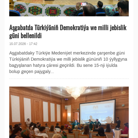
Aşgabatda Türkiýäniň Demokratiýa we milli jebislik
güni bellenildi
15.07.2026 - 17:42
Aşgabatdaky Türkiýe Medeniýet merkezinde çarşenbe güni
Türkiýäniň Demokratiýa we milli jebislik gününiň 10 ýyllygyna
bagyşlanan hatyra çäresi geçirildi. Bu sene 15-nji iýulda
bolup geçen pajygaly...