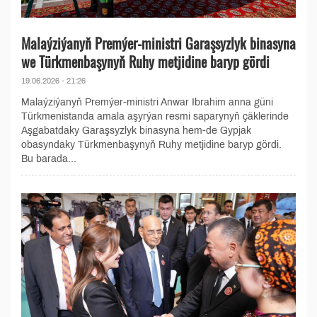
Malaýziýanyň Premýer-ministri Garaşsyzlyk binasyna
we Türkmenbaşynyň Ruhy metjidine baryp gördi
19.06.2026 - 21:26
Malaýziýanyň Premýer-ministri Anwar Ibrahim anna güni
Türkmenistanda amala aşyrýan resmi saparynyň çäklerinde
Aşgabatdaky Garaşsyzlyk binasyna hem-de Gypjak
obasyndaky Türkmenbaşynyň Ruhy metjidine baryp gördi.
Bu barada...