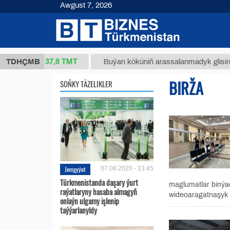
Awgust 7, 2026
37,8 ТМТ
(kg.)
TDHÇMB
Buýan köküniň arassalanmadyk glisirrizin tur
BIRŽA
SOŇKY TÄZELIKLER
Jemgyýet
07.08.2026 - 13:45
Türkmenistanda daşary ýurt
maglumatlar binýad
raýatlaryny hasaba almagyň
wideoaragatnaşyk u
onlaýn ulgamy işlenip
taýýarlanyldy