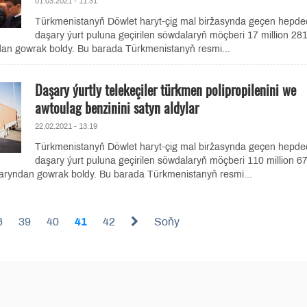
01.03.2021 - 11:31
Türkmenistanyň Döwlet haryt-çig mal biržasynda geçen hepd
daşary ýurt puluna geçirilen söwdalaryň möçberi 17 million 2
dan gowrak boldy. Bu barada Türkmenistanyň resmi...
Daşary ýurtly telekeçiler türkmen polipropilenini we
awtoulag benzinini satyn aldylar
22.02.2021 - 13:19
Türkmenistanyň Döwlet haryt-çig mal biržasynda geçen hepd
daşary ýurt puluna geçirilen söwdalaryň möçberi 110 million 6
aryndan gowrak boldy. Bu barada Türkmenistanyň resmi...
8
39
40
41
42
Soňy