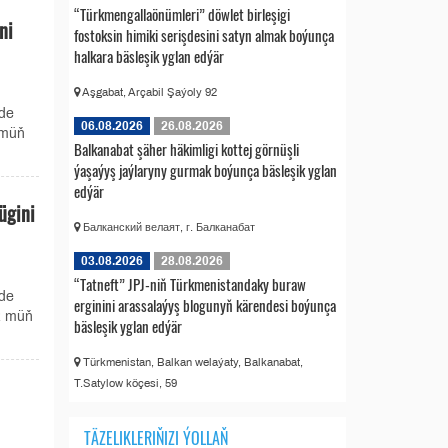
“Türkmengallaönümleri” döwlet birleşigi
ni
fostoksin himiki serişdesini satyn almak boýunça
halkara bäsleşik yglan edýär
Aşgabat, Arçabil Şaýoly 92
ede
06.08.2026
26.08.2026
 müň
Balkanabat şäher häkimligi kottej görnüşli
ýaşaýyş jaýlaryny gurmak boýunça bäsleşik yglan
edýär
ügini
Балканский велаят, г. Балканабат
03.08.2026
28.08.2026
“Tatneft” JPJ-niň Türkmenistandaky buraw
ede
erginini arassalaýyş blogunyň kärendesi boýunça
42 müň
bäsleşik yglan edýär
Türkmenistan, Balkan welaýaty, Balkanabat,
T.Satylow köçesi, 59
TÄZELIKLERIŇIZI ÝOLLAŇ