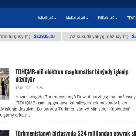
HABARLAR
MAKALALAR
PUDAKLAR
TEND
$12935,18
$300
şusy (t.)
Az kükürtli ýakyş mazudy (t.)
TDHÇMB-niň elektron maglumatlar binýady işlenip
düzülýär
17.04.2021 - 13:30
Häzirki wagtda Türkmenistanyň Döwlet haryt-çig mal biržasyn
(TDHÇMB) işini tapgyrlaýyn kämilleşdirmek maksady bilen
y işlenip düzülýär. Bu barada Türkmenistanyň Ministrler Kabinetiniň
lgamy arkaly...
Türkmenistanyň biržasynda $24 milliondan gowrak s