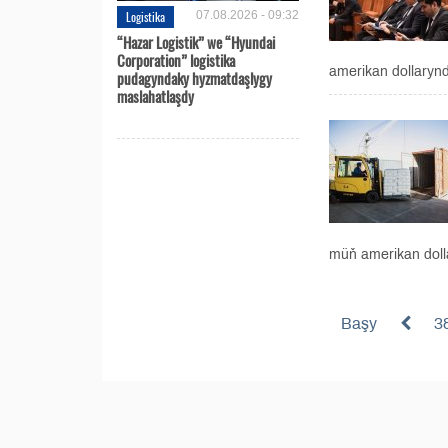
Logistika
07.08.2026 - 09:32
“Hazar Logistik” we “Hyundai
Corporation” logistika
amerikan dollaryn
pudagyndaky hyzmatdaşlygy
maslahatlaşdy
müň amerikan doll
Başy
3