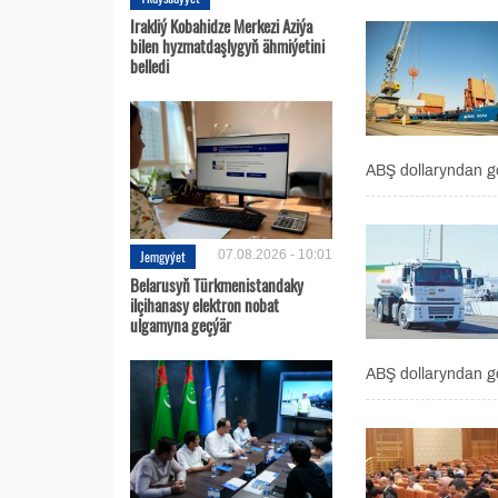
Irakliý Kobahidze Merkezi Aziýa
bilen hyzmatdaşlygyň ähmiýetini
belledi
ABŞ dollaryndan g
Jemgyýet
07.08.2026 - 10:01
Belarusyň Türkmenistandaky
ilçihanasy elektron nobat
ulgamyna geçýär
ABŞ dollaryndan g