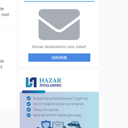
ede
81 müň
Biznes täzelikleriňizi bize ýollaň!
UGRATMAK
ede
72