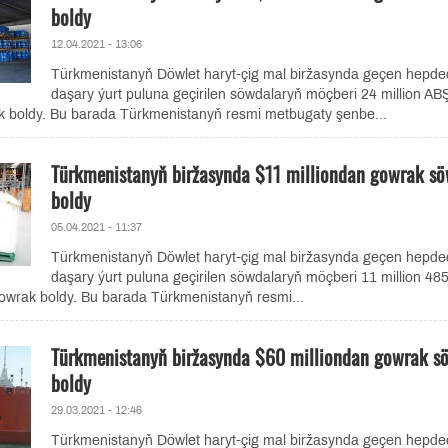
boldy
12.04.2021 - 13:06
Türkmenistanyň Döwlet haryt-çig mal biržasynda geçen hepd
daşary ýurt puluna geçirilen söwdalaryň möçberi 24 million AB
k boldy. Bu barada Türkmenistanyň resmi metbugaty şenbe...
Türkmenistanyň biržasynda $11 milliondan gowrak s
boldy
05.04.2021 - 11:37
Türkmenistanyň Döwlet haryt-çig mal biržasynda geçen hepd
daşary ýurt puluna geçirilen söwdalaryň möçberi 11 million 4
owrak boldy. Bu barada Türkmenistanyň resmi...
Türkmenistanyň biržasynda $60 milliondan gowrak s
boldy
29.03.2021 - 12:46
Türkmenistanyň Döwlet haryt-çig mal biržasynda geçen hepd