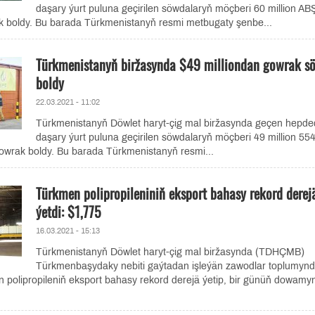
daşary ýurt puluna geçirilen söwdalaryň möçberi 60 million AB
k boldy. Bu barada Türkmenistanyň resmi metbugaty şenbe...
Türkmenistanyň biržasynda $49 milliondan gowrak s
boldy
22.03.2021 - 11:02
Türkmenistanyň Döwlet haryt-çig mal biržasynda geçen hepd
daşary ýurt puluna geçirilen söwdalaryň möçberi 49 million 5
owrak boldy. Bu barada Türkmenistanyň resmi...
Türkmen polipropileniniň eksport bahasy rekord derej
ýetdi: $1,775
16.03.2021 - 15:13
Türkmenistanyň Döwlet haryt-çig mal biržasynda (TDHÇMB)
Türkmenbaşydaky nebiti gaýtadan işleýän zawodlar toplumyn
 polipropileniň eksport bahasy rekord derejä ýetip, bir günüň dowamy