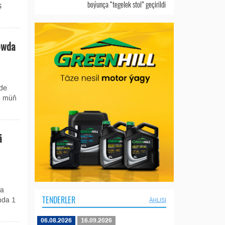
boýunça “tegelek stol” geçirildi
Ş
öwda
ede
54 müň
ä
da
TENDERLER
nda 1
ÄHLISI
06.08.2026
16.09.2026