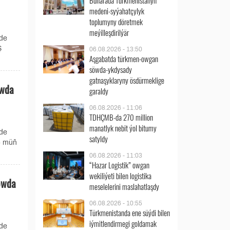
Buharada Türkmenistanyň
medeni-syýahatçylyk
toplumyny döretmek
meýilleşdirilýär
ede
Ş
06.08.2026 - 13:50
Aşgabatda türkmen-owgan
söwda-ykdysady
gatnaşyklaryny ösdürmeklige
öwda
garaldy
06.08.2026 - 11:06
TDHÇMB-da 270 million
manatlyk nebit ýol bitumy
ede
satyldy
85 müň
06.08.2026 - 11:03
“Hazar Logistik” owgan
wekiliýeti bilen logistika
öwda
meselelerini maslahatlaşdy
06.08.2026 - 10:55
Türkmenistanda ene süýdi bilen
iýmitlendirmegi goldamak
ede