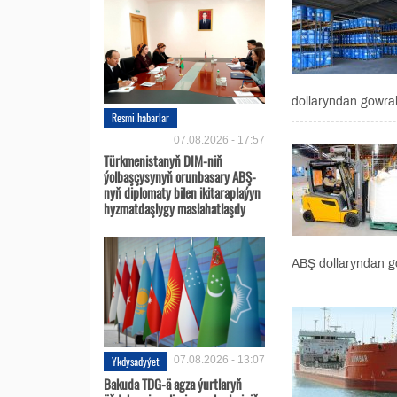
dollaryndan gowra
Resmi habarlar
07.08.2026 - 17:57
Türkmenistanyň DIM-niň
ýolbaşçysynyň orunbasary ABŞ-
nyň diplomaty bilen ikitaraplaýyn
hyzmatdaşlygy maslahatlaşdy
ABŞ dollaryndan g
Ykdysadyýet
07.08.2026 - 13:07
Bakuda TDG-ä agza ýurtlaryň