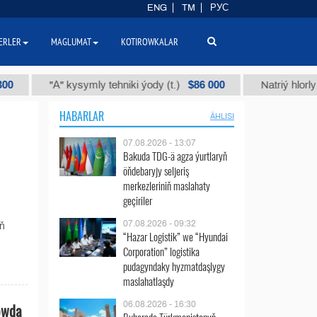
ENG
TM
РУС
ERLER
MAGLUMAT
KOTIROWKALAR
$86 000
"А" kysymly tehniki ýody (t.)
Natriý hlorly (nahar
HABARLAR
ÄHLISI
07.08.2026 - 13:07
Bakuda TDG-ä agza ýurtlaryň
öňdebaryjy seljeriş
merkezleriniň maslahaty
geçiriler
07.08.2026 - 09:32
yň
“Hazar Logistik” we “Hyundai
Corporation” logistika
pudagyndaky hyzmatdaşlygy
maslahatlaşdy
06.08.2026 - 16:30
öwda