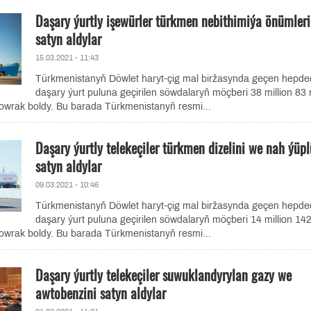
Daşary ýurtly işewürler türkmen nebithimiýa önümleri
satyn aldylar
15.03.2021 - 11:43
Türkmenistanyň Döwlet haryt-çig mal biržasynda geçen hepd
daşary ýurt puluna geçirilen söwdalaryň möçberi 38 million 83
owrak boldy. Bu barada Türkmenistanyň resmi...
Daşary ýurtly telekeçiler türkmen dizelini we nah ýüpl
satyn aldylar
09.03.2021 - 10:46
Türkmenistanyň Döwlet haryt-çig mal biržasynda geçen hepd
daşary ýurt puluna geçirilen söwdalaryň möçberi 14 million 1
owrak boldy. Bu barada Türkmenistanyň resmi...
Daşary ýurtly telekeçiler suwuklandyrylan gazy we
awtobenzini satyn aldylar