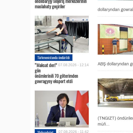
öňdebaryjy seljeriş merkezleriniň
maslahaty geçiriler
dollaryndan gowra
Türkmenistanda öndürildi
“Maksat deri”
ABŞ dollaryndan g
07.08.2026 - 12:14
gön
önümleriniň 70 göterimden
gowragyny eksport etdi
(TNGIZT) öndürilen
müň...
Ykdysadyýet
07.08.2026 - 11:42