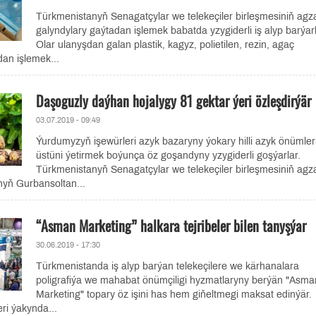
Türkmenistanyň Senagatçylar we telekeçiler birleşmesiniň agz
galyndylary gaýtadan işlemek babatda yzygiderli iş alyp barýarl
Olar ulanyşdan galan plastik, kagyz, polietilen, rezin, agaç
dan işlemek...
Daşoguzly daýhan hojalygy 81 gektar ýeri özleşdirýär
03.07.2019 - 09:49
Ýurdumyzyň işewürleri azyk bazaryny ýokary hilli azyk önümleri
üstüni ýetirmek boýunça öz goşandyny yzygiderli goşýarlar.
Türkmenistanyň Senagatçylar we telekeçiler birleşmesiniň agz
yň Gurbansoltan...
“Asman Marketing” halkara tejribeler bilen tanyşýar
30.06.2019 - 17:30
Türkmenistanda iş alyp barýan telekeçilere we kärhanalara
poligrafiýa we mahabat önümçiligi hyzmatlaryny berýän "Asma
Marketing" topary öz işini has hem giňeltmegi maksat edinýär.
ri ýakynda...