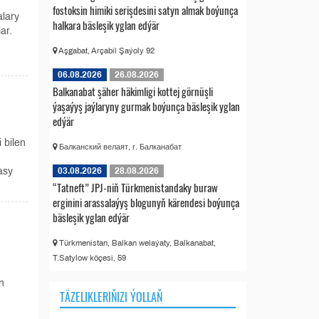
fostoksin himiki serişdesini satyn almak boýunça
alary
halkara bäsleşik yglan edýär
ar.
Aşgabat, Arçabil Şaýoly 92
06.08.2026
26.08.2026
Balkanabat şäher häkimligi kottej görnüşli
ýaşaýyş jaýlaryny gurmak boýunça bäsleşik yglan
edýär
 bilen
Балканский велаят, г. Балканабат
asy
03.08.2026
28.08.2026
“Tatneft” JPJ-niň Türkmenistandaky buraw
erginini arassalaýyş blogunyň kärendesi boýunça
bäsleşik yglan edýär
Türkmenistan, Balkan welaýaty, Balkanabat,
T.Satylow köçesi, 59
n
TÄZELIKLERIŇIZI ÝOLLAŇ