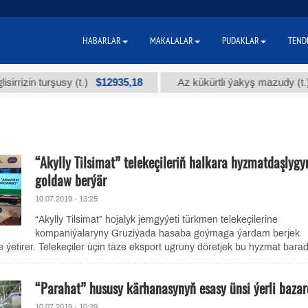
HABARLAR
MAKALALAR
PUDAKLAR
TEND
$12935,18
$30
n turşusy (t.)
Az kükürtli ýakyş mazudy (t.)
“Akylly Tilsimat” telekeçileriň halkara hyzmatdaşlygy
goldaw berýär
10.07.2019 - 13:25
“Akylly Tilsimat” hojalyk jemgyýeti türkmen telekeçilerine
kompaniýalaryny Gruziýada hasaba goýmaga ýardam berjek
rine ýetirer. Telekeçiler üçin täze eksport ugruny döretjek bu hyzmat barad
“Parahat” hususy kärhanasynyň esasy ünsi ýerli baza
10.07.2019 - 10:39