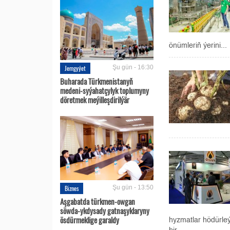
önümleriň ýerini...
Jemgyýet
Şu gün - 16:30
Buharada Türkmenistanyň
medeni-syýahatçylyk toplumyny
döretmek meýilleşdirilýär
Biznes
Şu gün - 13:50
Aşgabatda türkmen-owgan
söwda-ykdysady gatnaşyklaryny
ösdürmeklige garaldy
hyzmatlar hödürleý