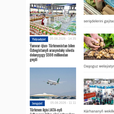
serişdelerini gaýta
Ykdysadyýet
05.08.2026 - 14:35
Ýanwar-iýun: Türkmenistan bilen
Özbegistanyň arasyndaky söwda
dolanyşygy $598 milliondan
geçdi
Daşoguz welaýatyn
Jemgyýet
05.08.2026 - 11:11
Türkmen ilçisi JATA-nyň
Kärhananyň wekille