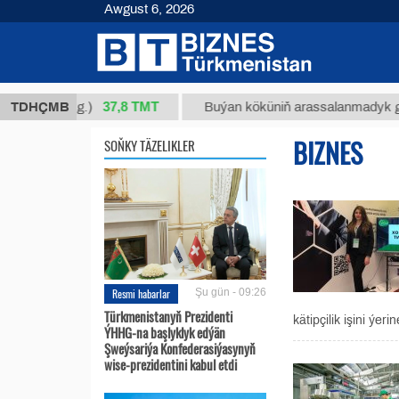
Awgust 6, 2026
37,8 ТМТ
34/1 (kg.)
TDHÇMB
Buýan köküniň arassalanmadyk glisirrizi
BIZNES
SOŇKY TÄZELIKLER
Resmi habarlar
Şu gün - 09:26
Türkmenistanyň Prezidenti
kätipçilik işini ýe
ÝHHG-na başlyklyk edýän
Şweýsariýa Konfederasiýasynyň
wise-prezidentini kabul etdi