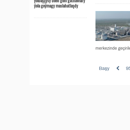
ýolbaşçysy bilen göni gatnawlary
ýola goýmagy maslahatlaşdy
merkezinde geçiril
Başy
9