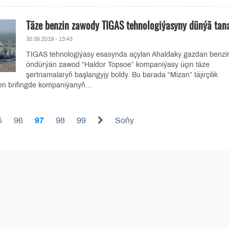
Täze benzin zawody TIGAS tehnologiýasyny dünýä tan
30.06.2019 - 13:43
TIGAS tehnologiýasy esasynda açylan Ahaldaky gazdan benzi
öndürýän zawod “Haldor Topsoe” kompaniýasy üçin täze
şertnamalaryň başlangyjy boldy. Bu barada “Mizan” täjirçilik
en brifingde kompaniýanyň...
5
96
97
98
99
Soňy