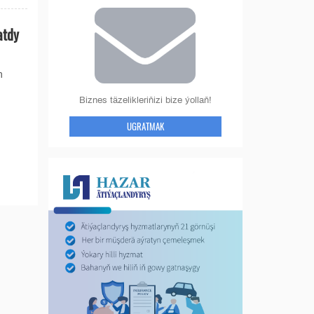
atdy
n
Biznes täzelikleriňizi bize ýollaň!
UGRATMAK