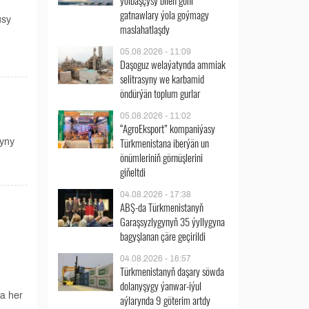
ýolbaşçysy bilen göni
gatnawlary ýola goýmagy
usy
maslahatlaşdy
05.08.2026 - 11:09
Daşoguz welaýatynda ammiak
selitrasyny we karbamid
öndürýän toplum gurlar
05.08.2026 - 11:02
“AgroEksport” kompaniýasy
Türkmenistana iberýän un
lyny
önümleriniň görnüşlerini
giňeltdi
04.08.2026 - 17:38
ABŞ-da Türkmenistanyň
Garaşsyzlygynyň 35 ýyllygyna
bagyşlanan çäre geçirildi
04.08.2026 - 16:57
Türkmenistanyň daşary söwda
dolanyşygy ýanwar-iýul
ýa her
aýlarynda 9 göterim artdy