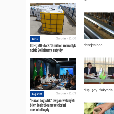
bir...
Birža
Şu gün - 11:06
TDHÇMB-da 270 million manatlyk
derejesinde...
nebit ýol bitumy satyldy
duşuşdy. Ýakynda 
Logistika
Şu gün - 11:03
“Hazar Logistik” owgan wekiliýeti
bilen logistika meselelerini
maslahatlaşdy