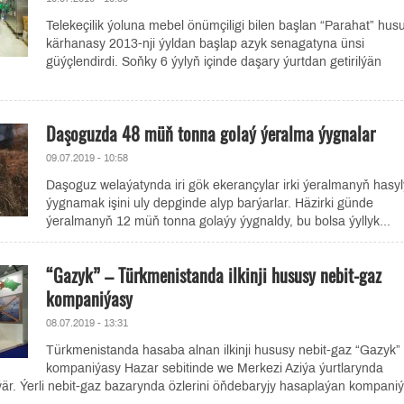
Telekeçilik ýoluna mebel önümçiligi bilen başlan “Parahat” hus
kärhanasy 2013-nji ýyldan başlap azyk senagatyna ünsi
güýçlendirdi. Soňky 6 ýylyň içinde daşary ýurtdan getirilýän
Daşoguzda 48 müň tonna golaý ýeralma ýygnalar
09.07.2019 - 10:58
Daşoguz welaýatynda iri gök ekerançylar irki ýeralmanyň hasy
ýygnamak işini uly depginde alyp barýarlar. Häzirki günde
ýeralmanyň 12 müň tonna golaýy ýygnaldy, bu bolsa ýyllyk...
“Gazyk” – Türkmenistanda ilkinji hususy nebit-gaz
kompaniýasy
08.07.2019 - 13:31
Türkmenistanda hasaba alnan ilkinji hususy nebit-gaz “Gazyk”
kompaniýasy Hazar sebitinde we Merkezi Aziýa ýurtlarynda
är. Ýerli nebit-gaz bazarynda özlerini öňdebaryjy hasaplaýan kompani