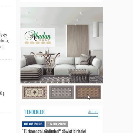
lygy
ikde,
at
süş
TENDERLER
ÄHLISI
06.08.2026
16.09.2026
“Türkmengallaönümleri” döwlet birleşigi