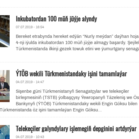
Inkubatordan 100 müň jüýje alyndy
07.07.2019 - 16:54
Bereket etrabynda hereket edýän “Nurly meýdan” daýhan hoja
4-nji iýulda inkubatordan 100 müň jüýje almagy başardy. Şeýlel
Türkmenistanda ilkinji gezek towuk etini we ýumurtgany senag
ÝTÖB wekili Türkmenistandaky işini tamamlaýar
04.07.2019 - 14:47
Sişenbe güni Türkmenistanyň Senagatçylar we telekeçiler
birleşmesiniň (TSTB) ýolbaşçysy Ýewropanyň Täzeleniş we Ö
Bankynyň (ÝTÖB) Türkmenistandaky wekili Engin Göksu bilen
Türkmenistanda öz işini tamamlaýan Engin Göksu...
Telekeçiler galyndylary işlemegiň depginini artdyrýar
04.07.2019 - 10:43