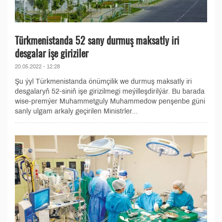
Türkmenistanda 52 sany durmuş maksatly iri
desgalar işe giriziler
20.05.2022 - 12:28
Şu ýyl Türkmenistanda önümçilik we durmuş maksatly iri
desgalaryň 52-siniň işe girizilmegi meýilleşdirilýär. Bu barada
wise-premýer Muhammetguly Muhammedow penşenbe güni
sanly ulgam arkaly geçirilen Ministrler...