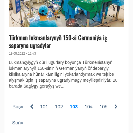
Türkmen lukmanlarynyň 150-si Germaniýa iş
saparyna ugradylar
19.05.2022 - 11:43
Lukmançylygyň dürli ugurlary boýunça Türkmenistanyň
lukmanlarynyň 150-sininiň Germaniýanyň öňdebaryjy
klinikalaryna hünär kämilligini ýokarlandyrmak we tejribe
alyşmak üçin iş saparyna ugradylmagy meýilleşdirilýär. Bu
barada Saglygy goraýyş we...
Başy
101
102
103
104
105
Soňy