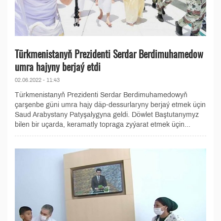
Türkmenistanyň Prezidenti Serdar Berdimuhamedow
umra hajyny berjaý etdi
02.06.2022 - 11:43
Türkmenistanyň Prezidenti Serdar Berdimuhamedowyň
çarşenbe güni umra hajy däp-dessurlaryny berjaý etmek üçin
Saud Arabystany Patyşalygyna geldi. Döwlet Baştutanymyz
bilen bir uçarda, keramatly topraga zyýarat etmek üçin...