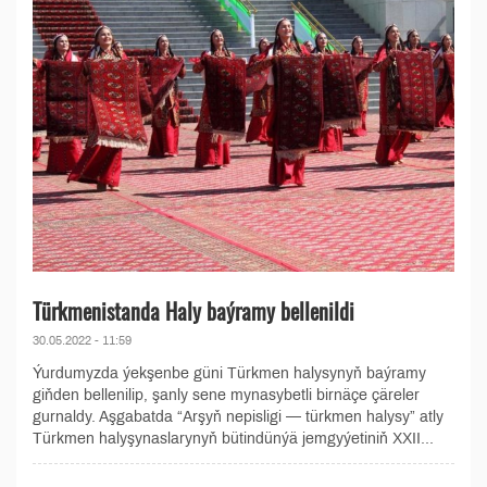
Türkmenistanda Haly baýramy bellenildi
30.05.2022 - 11:59
Ýurdumyzda ýekşenbe güni Türkmen halysynyň baýramy
giňden bellenilip, şanly sene mynasybetli birnäçe çäreler
gurnaldy. Aşgabatda “Arşyň nepisligi — türkmen halysy” atly
Türkmen halyşynaslarynyň bütindünýä jemgyýetiniň ХХII...