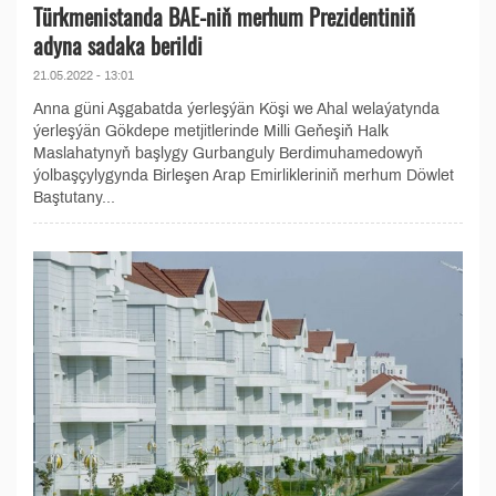
Türkmenistanda BAE-niň merhum Prezidentiniň
adyna sadaka berildi
21.05.2022 - 13:01
Anna güni Aşgabatda ýerleşýän Köşi we Ahal welaýatynda
ýerleşýän Gökdepe metjitlerinde Milli Geňeşiň Halk
Maslahatynyň başlygy Gurbanguly Berdimuhamedowyň
ýolbaşçylygynda Birleşen Arap Emirlikleriniň merhum Döwlet
Baştutany...