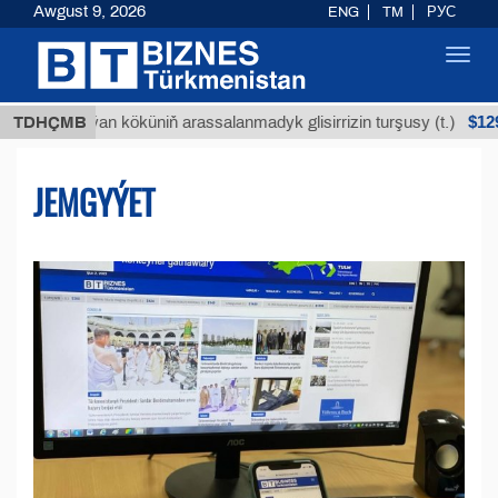
Awgust 9, 2026
ENG
TM
РУС
Toggl
navig
$12935,18
Buýan köküniň arassalanmadyk glisirrizin turşusy (t.)
TDHÇMB
JEMGYÝET