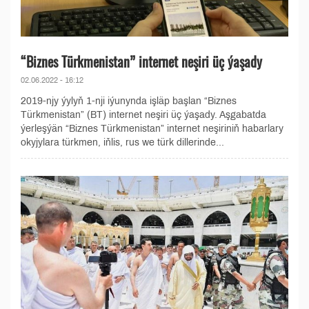
“Biznes Türkmenistan” internet neşiri üç ýaşady
02.06.2022 - 16:12
2019-njy ýylyň 1-nji iýunynda işläp başlan “Biznes
Türkmenistan” (BT) internet neşiri üç ýaşady. Aşgabatda
ýerleşýän “Biznes Türkmenistan” internet neşiriniň habarlary
okyjylara türkmen, iňlis, rus we türk dillerinde...