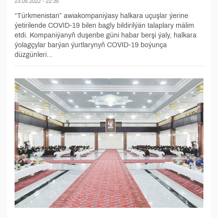
23.05.2022 - 22:35
“Türkmenistan” awiakompaniýasy halkara uçuşlar ýerine
ýetirilende COVID-19 bilen bagly bildirilýän talaplary mälim
etdi. Kompaniýanyň duşenbe güni habar berşi ýaly, halkara
ýolagçylar barýan ýurtlarynyň COVID-19 boýunça
düzgünleri...