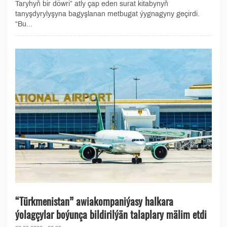
Taryhyň bir döwri” atly çap eden surat kitabynyň
tanyşdyrylyşyna bagyşlanan metbugat ýygnagyny geçirdi.
“Bu...
“Türkmenistan” awiakompaniýasy halkara
ýolagçylar boýunça bildirilýän talaplary mälim etdi