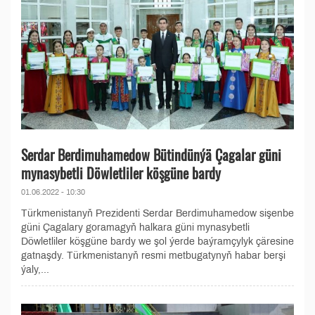
Serdar Berdimuhamedow Bütindünýä Çagalar güni
mynasybetli Döwletliler köşgüne bardy
01.06.2022 - 10:30
Türkmenistanyň Prezidenti Serdar Berdimuhamedow sişenbe
güni Çagalary goramagyň halkara güni mynasybetli
Döwletliler köşgüne bardy we şol ýerde baýramçylyk çäresine
gatnaşdy. Türkmenistanyň resmi metbugatynyň habar berşi
ýaly,...