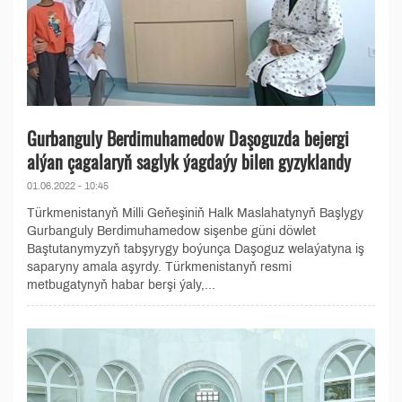
Gurbanguly Berdimuhamedow Daşoguzda bejergi
alýan çagalaryň saglyk ýagdaýy bilen gyzyklandy
01.06.2022 - 10:45
Türkmenistanyň Milli Geňeşiniň Halk Maslahatynyň Başlygy
Gurbanguly Berdimuhamedow sişenbe güni döwlet
Baştutanymyzyň tabşyrygy boýunça Daşoguz welaýatyna iş
saparyny amala aşyrdy. Türkmenistanyň resmi
metbugatynyň habar berşi ýaly,...