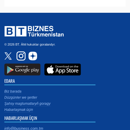
© 2026 BT. Ähli hukuklar goralandyr.
EDARA
Biz barada
Düzgünler we şertler
Şahsy maglumatlaryň goragy
Habarlaşmak üçin
HABARLAŞMAK ÜÇIN
info@business.com.tm