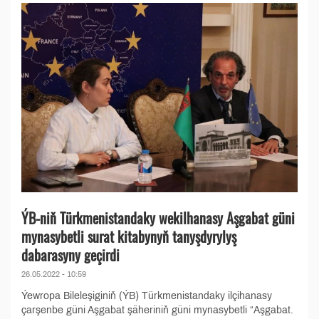
ÝB-niň Türkmenistandaky wekilhanasy Aşgabat güni
mynasybetli surat kitabynyň tanyşdyrylyş
dabarasyny geçirdi
26.05.2022 - 10:59
Ýewropa Bileleşiginiň (ÝB) Türkmenistandaky ilçihanasy
çarşenbe güni Aşgabat şäheriniň güni mynasybetli “Aşgabat.