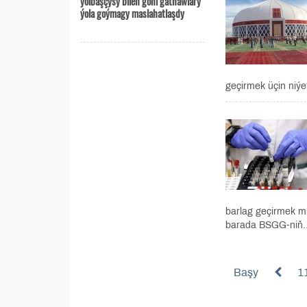
ýolbaşçysy bilen göni gatnawlary
ýola goýmagy maslahatlaşdy
geçirmek üçin niýe
barlag geçirmek mü
barada BSGG-niň..
Başy
1