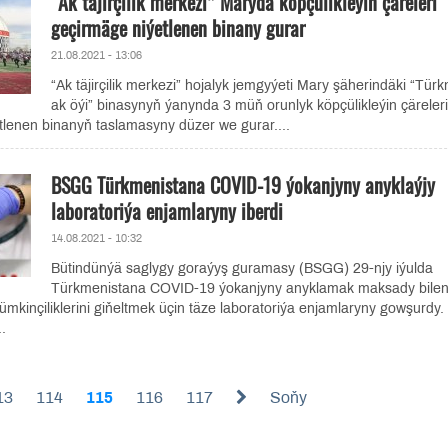
“Ak täjirçilik merkezi” Maryda köpçülikleýin çäreleri
geçirmäge niýetlenen binany gurar
21.08.2021 - 13:06
“Ak täjirçilik merkezi” hojalyk jemgyýeti Mary şäherindäki “Tür
ak öýi” binasynyň ýanynda 3 müň orunlyk köpçülikleýin çäreleri
tlenen binanyň taslamasyny düzer we gurar....
BSGG Türkmenistana COVID-19 ýokanjyny anyklaýjy
laboratoriýa enjamlaryny iberdi
14.08.2021 - 10:32
Bütindünýä saglygy goraýyş guramasy (BSGG) 29-njy iýulda
Türkmenistana COVID-19 ýokanjyny anyklamak maksady bile
mkinçiliklerini giňeltmek üçin täze laboratoriýa enjamlaryny gowşurdy.
.
13
114
115
116
117
Soňy