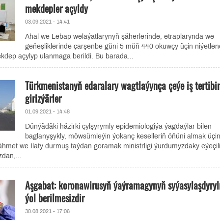
mekdepler açyldy
03.09.2021 - 14:41
Ahal we Lebap welaýatlarynyň şäherlerinde, etraplarynda we
geňeşliklerinde çarşenbe güni 5 müň 440 okuwçy üçin niýetlen
dep açylyp ulanmaga berildi. Bu barada...
Türkmenistanyň edaralary wagtlaýynça çeýe iş tertibi
girizýärler
01.09.2021 - 14:48
Dünýädäki häzirki çylşyrymly epidemiologiýa ýagdaýlar bilen
baglanyşykly, möwsümleýin ýokanç keselleriň öňüni almak üçi
hmet we Ilaty durmuş taýdan goramak ministrligi ýurdumyzdaky eýeçil
dan,...
Aşgabat: koronawirusyň ýaýramagynyň syýasylaşdyry
ýol berilmesizdir
30.08.2021 - 17:06