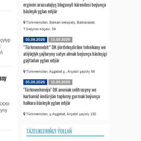
erginini arassalaýyş blogunyň kärendesi boýunça
bäsleşik yglan edýär
Türkmenistan, Balkan welaýaty, Balkanabat,
T.Satylow köçesi, 59
05.08.2026
15.09.2026
çylyp
“Türkmennebit” DK ýöriteleşdirilen tehnikany we
t
atiýäçlyk şaýlaryny satyn almak boýunça bäsleşigi
yň
gaýtadan yglan edýär
Türkmenistan, Aşgabat ş., Arçabil şaýoly 56
asy
05.08.2026
15.09.2026
"Türkmenhimiýa" DK ammiak selitrasyny we
karbamid öndürýän toplumy gurmak boýunça
halkara bäsleşik yglan edýär
XXXII
lyny
Türkmenistan, ş.Aşgabat, Arçabil şaýoly 132
TÄZELIKLERIŇIZI ÝOLLAŇ