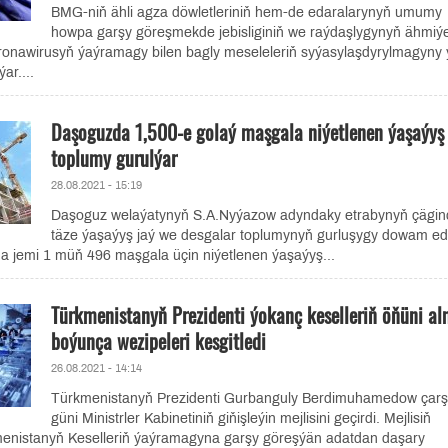
BMG-niň ähli agza döwletleriniň hem-de edaralarynyň umumy
howpa garşy göreşmekde jebisliginiň we raýdaşlygynyň ähmiýe
oronawirusyň ýaýramagy bilen bagly meseleleriň syýasylaşdyrylmagyny 
ar....
Daşoguzda 1,500-e golaý maşgala niýetlenen ýaşaýyş 
toplumy gurulýar
28.08.2021 - 15:19
Daşoguz welaýatynyň S.A.Nyýazow adyndaky etrabynyň çägin
täze ýaşaýyş jaý we desgalar toplumynyň gurluşygy dowam ed
 jemi 1 müň 496 maşgala üçin niýetlenen ýaşaýyş...
Türkmenistanyň Prezidenti ýokanç keselleriň öňüni a
boýunça wezipeleri kesgitledi
26.08.2021 - 14:14
Türkmenistanyň Prezidenti Gurbanguly Berdimuhamedow çar
güni Ministrler Kabinetiniň giňişleýin mejlisini geçirdi. Mejlisiň
nistanyň Keselleriň ýaýramagyna garşy göreşýän adatdan daşary