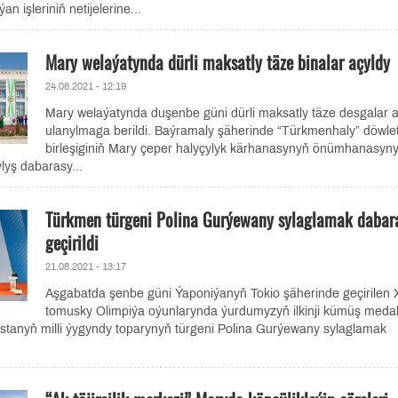
n işleriniň netijelerine...
Mary welaýatynda dürli maksatly täze binalar açyldy
24.08.2021 - 12:19
Mary welaýatynda duşenbe güni dürli maksatly täze desgalar a
ulanylmaga berildi. Baýramaly şäherinde “Türkmenhaly” döwle
birleşiginiň Mary çeper halyçylyk kärhanasynyň önümhanasyn
lyş dabarasy...
Türkmen türgeni Polina Gurýewany sylaglamak dabar
geçirildi
21.08.2021 - 13:17
Aşgabatda şenbe güni Ýaponiýanyň Tokio şäherinde geçirilen 
tomusky Olimpiýa oýunlarynda ýurdumyzyň ilkinji kümüş meda
tanyň milli ýygyndy toparynyň türgeni Polina Gurýewany sylaglamak