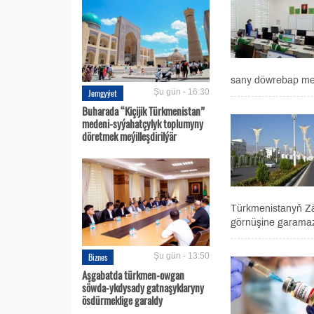
sany döwrebap mek
Jemgyýet
Şu gün - 16:30
Buharada “Kiçijik Türkmenistan”
medeni-syýahatçylyk toplumyny
döretmek meýilleşdirilýär
Türkmenistanyň Zä
görnüşine garamaz
Biznes
Şu gün - 13:50
Aşgabatda türkmen-owgan
söwda-ykdysady gatnaşyklaryny
ösdürmeklige garaldy