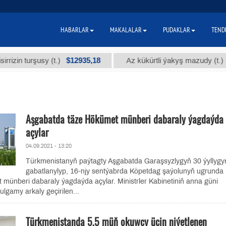
HABARLAR
MAKALALAR
PUDAKLAR
TEND
$12935,18
$300
turşusy (t.)
Az kükürtli ýakyş mazudy (t.)
Aşgabatda täze Hökümet münberi dabaraly ýagdaýda
açylar
04.09.2021 - 13:20
Türkmenistanyň paýtagty Aşgabatda Garaşsyzlygyň 30 ýyllygy
gabatlanylyp, 16-njy sentýabrda Köpetdag şaýolunyň ugrunda
münberi dabaraly ýagdaýda açylar. Ministrler Kabinetiniň anna güni
lgamy arkaly geçirilen...
Türkmenistanda 5,5 müň okuwçy üçin niýetlenen