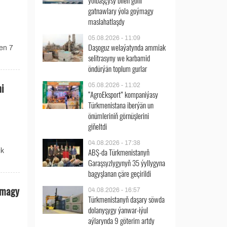
ýolbaşçysy bilen göni
gatnawlary ýola goýmagy
maslahatlaşdy
05.08.2026 - 11:09
Daşoguz welaýatynda ammiak
en 7
selitrasyny we karbamid
öndürýän toplum gurlar
ni
05.08.2026 - 11:02
“AgroEksport” kompaniýasy
Türkmenistana iberýän un
önümleriniň görnüşlerini
giňeltdi
n
04.08.2026 - 17:38
ABŞ-da Türkmenistanyň
ik
Garaşsyzlygynyň 35 ýyllygyna
bagyşlanan çäre geçirildi
lmagy
04.08.2026 - 16:57
Türkmenistanyň daşary söwda
dolanyşygy ýanwar-iýul
aýlarynda 9 göterim artdy