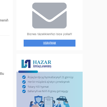
kmeniň
Biznes täzelikleriňizi bize ýollaň!
UGRATMAK
n
 Bu