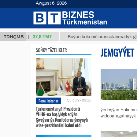
Awgust 6, 2026
37,8 ТМТ
/1 (kg.)
TDHÇMB
Buýan köküniň arassalanmadyk glisirrizin 
JEMGYÝET
SOŇKY TÄZELIKLER
Resmi habarlar
Şu gün - 09:26
Türkmenistanyň Prezidenti
ýerleşýän Hökümet 
ÝHHG-na başlyklyk edýän
wideoaragatnaşyk u
Şweýsariýa Konfederasiýasynyň
wise-prezidentini kabul etdi