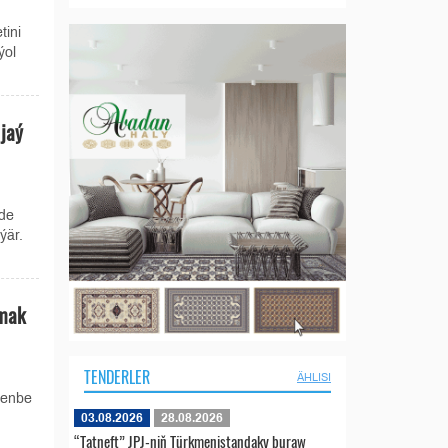
tini
ýol
jaý
de
ýär.
lmak
TENDERLER
ÄHLISI
şenbe
03.08.2026
28.08.2026
“Tatneft” JPJ-niň Türkmenistandaky buraw