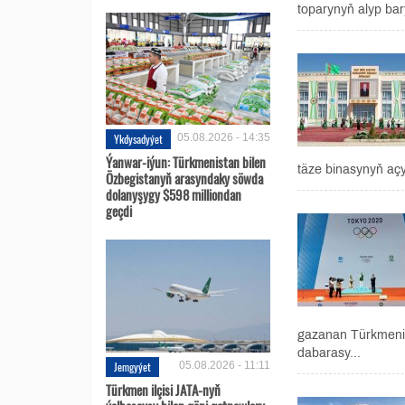
toparynyň alyp barýa
Ykdysadyýet
05.08.2026 - 14:35
Ýanwar-iýun: Türkmenistan bilen
täze binasynyň açy
Özbegistanyň arasyndaky söwda
dolanyşygy $598 milliondan
geçdi
gazanan Türkmenis
dabarasy...
Jemgyýet
05.08.2026 - 11:11
Türkmen ilçisi JATA-nyň