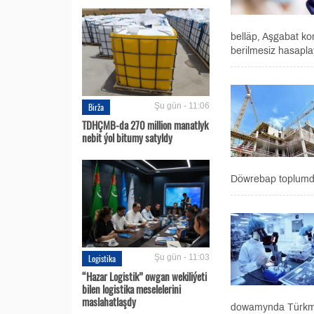
belläp, Aşgabat k
berilmesiz hasaplaý
Birža
Şu gün - 11:06
TDHÇMB-da 270 million manatlyk
nebit ýol bitumy satyldy
Döwrebap toplumda
Logistika
Şu gün - 11:03
“Hazar Logistik” owgan wekiliýeti
bilen logistika meselelerini
maslahatlaşdy
dowamynda Türkme