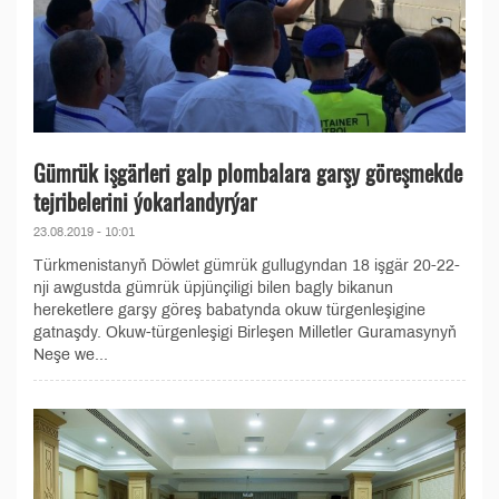
Gümrük işgärleri galp plombalara garşy göreşmekde
tejribelerini ýokarlandyrýar
23.08.2019 - 10:01
Türkmenistanyň Döwlet gümrük gullugyndan 18 işgär 20-22-
nji awgustda gümrük üpjünçiligi bilen bagly bikanun
hereketlere garşy göreş babatynda okuw türgenleşigine
gatnaşdy. Okuw-türgenleşigi Birleşen Milletler Guramasynyň
Neşe we...