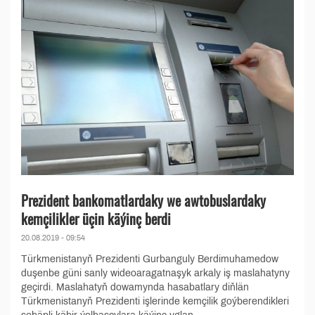
Prezident bankomatlardaky we awtobuslardaky
kemçilikler üçin käýinç berdi
20.08.2019 - 09:54
Türkmenistanyň Prezidenti Gurbanguly Berdimuhamedow
duşenbe güni sanly wideoaragatnaşyk arkaly iş maslahatyny
geçirdi. Maslahatyň dowamynda hasabatlary diňlän
Türkmenistanyň Prezidenti işlerinde kemçilik goýberendikleri