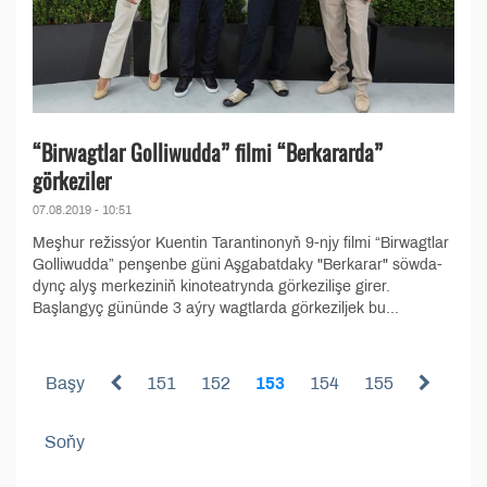
“Birwagtlar Golliwudda” filmi “Berkararda”
görkeziler
07.08.2019 - 10:51
Meşhur režissýor Kuentin Tarantinonyň 9-njy filmi “Birwagtlar
Golliwudda” penşenbe güni Aşgabatdaky "Berkarar" söwda-
dynç alyş merkeziniň kinoteatrynda görkezilişe girer.
Başlangyç gününde 3 aýry wagtlarda görkeziljek bu...
Başy
151
152
153
154
155
Soňy