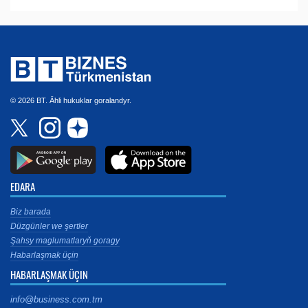
© 2026 BT. Ähli hukuklar goralandyr.
EDARA
Biz barada
Düzgünler we şertler
Şahsy maglumatlaryň goragy
Habarlaşmak üçin
HABARLAŞMAK ÜÇIN
info@business.com.tm