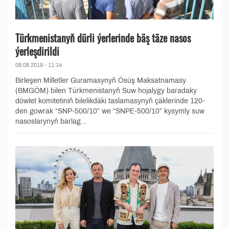
Türkmenistanyň dürli ýerlerinde bäş täze nasos
ýerleşdirildi
09.08.2019 - 11:14
Birleşen Milletler Guramasynyň Ösüş Maksatnamasy
(BMGÖM) bilen Türkmenistanyň Suw hojalygy baradaky
döwlet komitetiniň bilelikdäki taslamasynyň çäklerinde 120-
den gowrak “SNP-500/10” we “SNPE-500/10” kysymly suw
nasoslarynyň barlag...