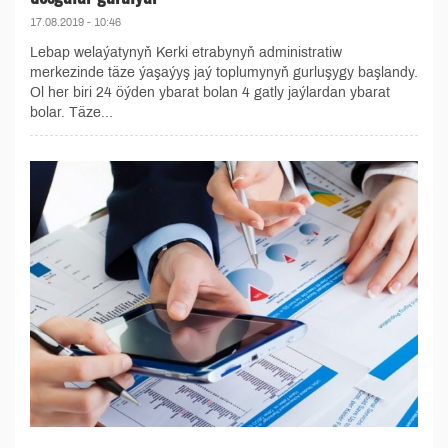
17.08.2019 - 10:46
Lebap welaýatynyň Kerki etrabynyň administratiw
merkezinde täze ýaşaýyş jaý toplumynyň gurluşygy başlandy.
Ol her biri 24 öýden ybarat bolan 4 gatly jaýlardan ybarat
bolar. Täze...