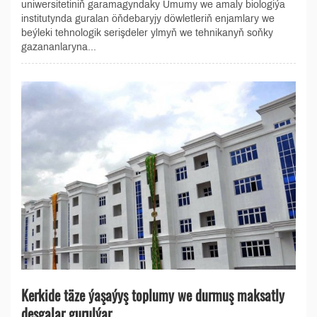
uniwersitetiniň garamagyndaky Umumy we amaly biologiýa
institutynda guralan öňdebaryjy döwletleriň enjamlary we
beýleki tehnologik serişdeler ylmyň we tehnikanyň soňky
gazananlaryna...
Kerkide täze ýaşaýyş toplumy we durmuş maksatly
desgalar gurulýar