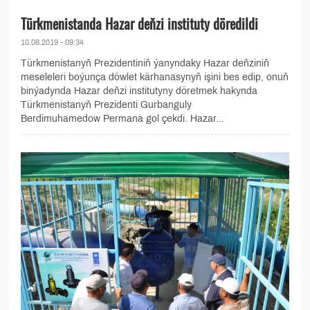
Türkmenistanda Hazar deňzi instituty döredildi
10.08.2019 - 09:34
Türkmenistanyň Prezidentiniň ýanyndaky Hazar deňziniň
meseleleri boýunça döwlet kärhanasynyň işini bes edip, onuň
binýadynda Hazar deňzi institutyny döretmek hakynda
Türkmenistanyň Prezidenti Gurbanguly
Berdimuhamedow Permana gol çekdi. Hazar...