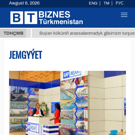
Awgust 6, 2026
ENG
TM
РУС
Toggl
navig
МТ
$12
TDHÇMB
Buýan köküniň arassalanmadyk glisirrizin turşusy (t.)
JEMGYÝET