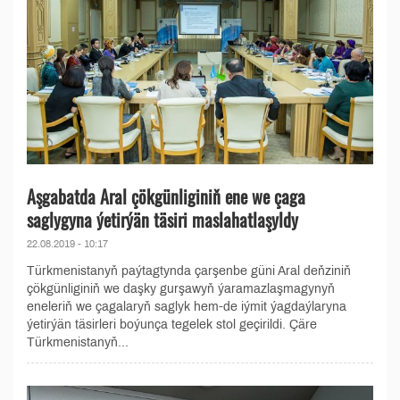
Aşgabatda Aral çökgünliginiň ene we çaga
saglygyna ýetirýän täsiri maslahatlaşyldy
22.08.2019 - 10:17
Türkmenistanyň paýtagtynda çarşenbe güni Aral deňziniň
çökgünliginiň we daşky gurşawyň ýaramazlaşmagynyň
eneleriň we çagalaryň saglyk hem-de iýmit ýagdaýlaryna
ýetirýän täsirleri boýunça tegelek stol geçirildi. Çäre
Türkmenistanyň...