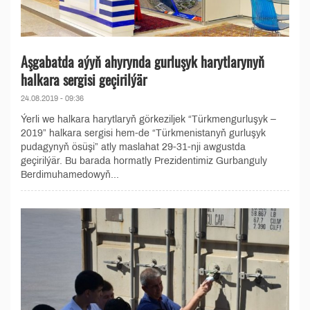
Aşgabatda aýyň ahyrynda gurluşyk harytlarynyň
halkara sergisi geçirilýär
24.08.2019 - 09:36
Ýerli we halkara harytlaryň görkeziljek “Türkmengurluşyk –
2019” halkara sergisi hem-de “Türkmenistanyň gurluşyk
pudagynyň ösüşi” atly maslahat 29-31-nji awgustda
geçirilýär. Bu barada hormatly Prezidentimiz Gurbanguly
Berdimuhamedowyň...