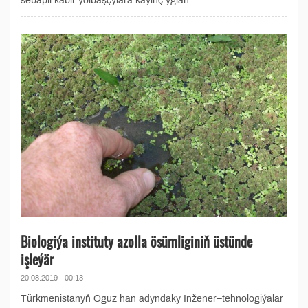
sebäpli käbir ýolbaşçylara käýinç yglan...
Biologiýa instituty azolla ösümliginiň üstünde
işleýär
20.08.2019 - 00:13
Türkmenistanyň Oguz han adyndaky Inžener–tehnologiýalar