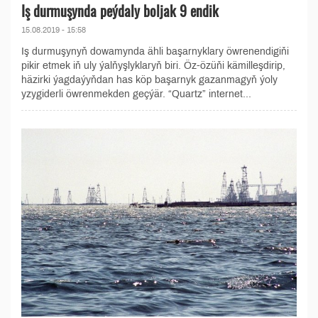
Iş durmuşynda peýdaly boljak 9 endik
15.08.2019 - 15:58
Iş durmuşynyň dowamynda ähli başarnyklary öwrenendigiňi
pikir etmek iň uly ýalňyşlyklaryň biri. Öz-özüňi kämilleşdirip,
häzirki ýagdaýyňdan has köp başarnyk gazanmagyň ýoly
yzygiderli öwrenmekden geçýär. “Quartz” internet...