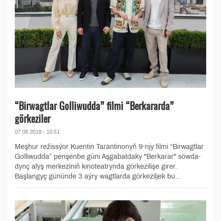
“Birwagtlar Golliwudda” filmi “Berkararda”
görkeziler
07.08.2019 - 10:51
Meşhur režissýor Kuentin Tarantinonyň 9-njy filmi “Birwagtlar
Golliwudda” penşenbe güni Aşgabatdaky "Berkarar" söwda-
dynç alyş merkeziniň kinoteatrynda görkezilişe girer.
Başlangyç gününde 3 aýry wagtlarda görkeziljek bu...