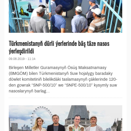
Türkmenistanyň dürli ýerlerinde bäş täze nasos
ýerleşdirildi
09.08.2019 - 11:14
Birleşen Milletler Guramasynyň Ösüş Maksatnamasy
(BMGÖM) bilen Türkmenistanyň Suw hojalygy baradaky
döwlet komitetiniň bilelikdäki taslamasynyň çäklerinde 120-
den gowrak “SNP-500/10” we “SNPE-500/10” kysymly suw
nasoslarynyň barlag...