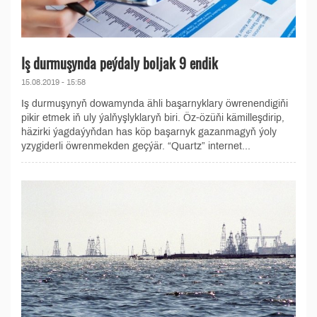
Iş durmuşynda peýdaly boljak 9 endik
15.08.2019 - 15:58
Iş durmuşynyň dowamynda ähli başarnyklary öwrenendigiňi
pikir etmek iň uly ýalňyşlyklaryň biri. Öz-özüňi kämilleşdirip,
häzirki ýagdaýyňdan has köp başarnyk gazanmagyň ýoly
yzygiderli öwrenmekden geçýär. “Quartz” internet...