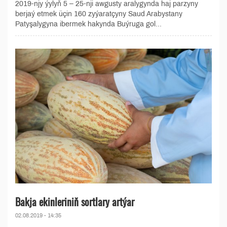
2019-njy ýylyň 5 – 25-nji awgusty aralygynda haj parzyny
berjaý etmek üçin 160 zyýaratçyny Saud Arabystany
Patyşalygyna ibermek hakynda Buýruga gol...
Bakja ekinleriniň sortlary artýar
02.08.2019 - 14:35