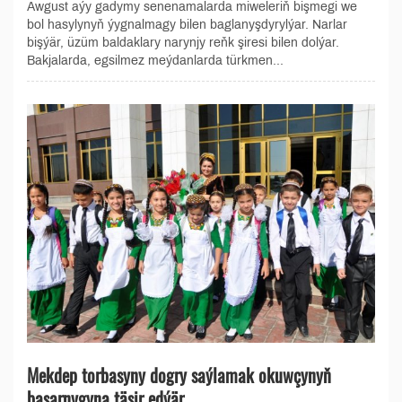
Awgust aýy gadymy senenamalarda miweleriň bişmegi we
bol hasylynyň ýygnalmagy bilen baglanyşdyrylýar. Narlar
bişýär, üzüm baldaklary narynjy reňk şiresi bilen dolýar.
Bakjalarda, egsilmez meýdanlarda türkmen...
Mekdep torbasyny dogry saýlamak okuwçynyň
başarnygyna täsir edýär