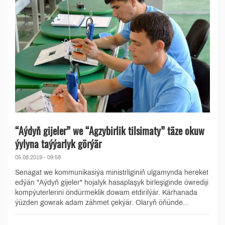
“Aýdyň gijeler” we “Agzybirlik tilsimaty” täze okuw
ýylyna taýýarlyk görýär
05.08.2019 - 09:58
Senagat we kommunikasiýa ministrliginiň ulgamynda hereket
edýän "Aýdyň gijeler" hojalyk hasaplaşyk birleşiginde öwrediji
kompýuterlerini öndürmeklik dowam etdirilýär. Kärhanada
ýüzden gowrak adam zähmet çekýär. Olaryň öňünde...