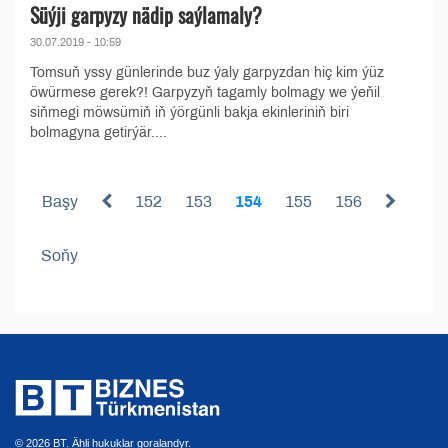
Süýji garpyzy nädip saýlamaly?
30.07.2019 - 10:59
Tomsuň yssy günlerinde buz ýaly garpyzdan hiç kim ýüz
öwürmese gerek?! Garpyzyň tagamly bolmagy we ýeňil
siňmegi möwsümiň iň ýörgünli bakja ekinleriniň biri
bolmagyna getirýär....
Başy
152
153
154
155
156
Soňy
© 2026 BT. Ähli hukuklar goralandyr.