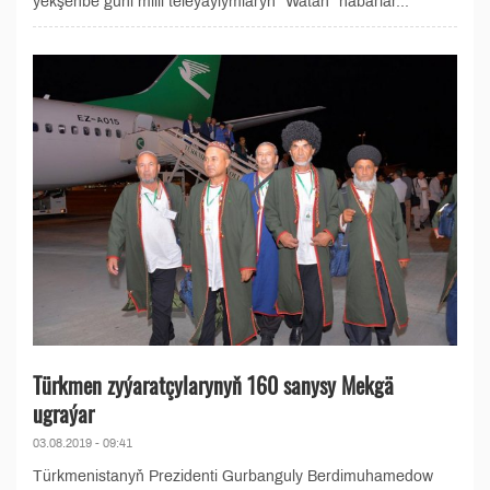
ýekşenbe güni milli teleýaýlymlaryň "Watan" habarlar...
Türkmen zyýaratçylarynyň 160 sanysy Mekgä
ugraýar
03.08.2019 - 09:41
Türkmenistanyň Prezidenti Gurbanguly Berdimuhamedow