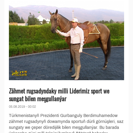
Zähmet rugsadyndaky milli Liderimiz sport we
sungat bilen meşgullanýar
05.08.2019 - 00:02
Türkmenistanyň Prezidenti Gurbanguly Berdimuhamedow
zähmet rugsadynyň dowamynda sportuň dürli görnüşleri, saz
sungaty we çeper döredijilik bilen meşgullanýar. Bu barada