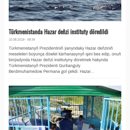
Türkmenistanda Hazar deňzi instituty döredildi
10.08.2019 - 09:34
Türkmenistanyň Prezidentiniň ýanyndaky Hazar deňziniň
meseleleri boýunça döwlet kärhanasynyň işini bes edip, onuň
binýadynda Hazar deňzi institutyny döretmek hakynda
Türkmenistanyň Prezidenti Gurbanguly
Berdimuhamedow Permana gol çekdi. Hazar...