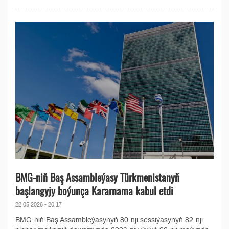
BMG-niň Baş Assambleýasy Türkmenistanyň
başlangyjy boýunça Kararnama kabul etdi
22.05.2026 - 20:17
BMG-niň Baş Assambleýasynyň 80-nji sessiýasynyň 82-nji