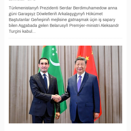
Türkmenistanyň Prezidenti Serdar Berdimuhamedow anna
güni Garaşsyz Döwletleriň Arkalaşygynyň Hökümet
Baştutanlar Geňeşiniň mejlisine gatnaşmak üçin iş sapary
bilen Aşgabada gelen Belarusyň Premýer-ministri Aleksandr
Turçini kabul...