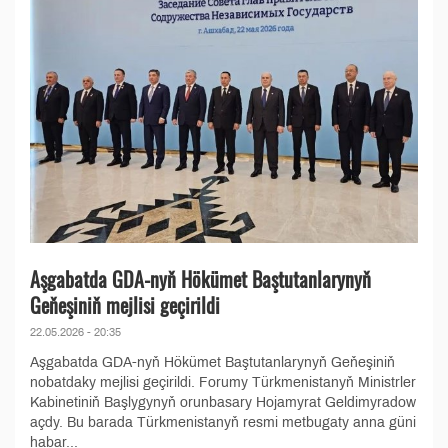
Aşgabatda GDA-nyň Hökümet Baştutanlarynyň
Geňeşiniň mejlisi geçirildi
22.05.2026 - 20:35
Aşgabatda GDA-nyň Hökümet Baştutanlarynyň Geňeşiniň
nobatdaky mejlisi geçirildi. Forumy Türkmenistanyň Ministrler
Kabinetiniň Başlygynyň orunbasary Hojamyrat Geldimyradow
açdy. Bu barada Türkmenistanyň resmi metbugaty anna güni
habar...