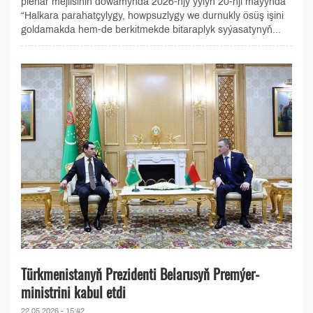
plenar mejlisiniň dowamynda 2026-njy ýylyň 20-nji maýynda
“Halkara parahatçylygy, howpsuzlygy we durnukly ösüş işini
goldamakda hem-de berkitmekde bitaraplyk syýasatynyň...
Türkmenistanyň Prezidenti Belarusyň Premýer-
ministrini kabul etdi
22.05.2026 - 15:42