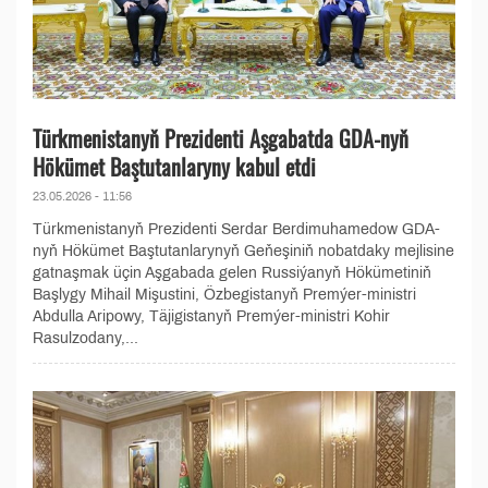
Türkmenistanyň Prezidenti Aşgabatda GDA-nyň
Hökümet Baştutanlaryny kabul etdi
23.05.2026 - 11:56
Türkmenistanyň Prezidenti Serdar Berdimuhamedow GDA-
nyň Hökümet Baştutanlarynyň Geňeşiniň nobatdaky mejlisine
gatnaşmak üçin Aşgabada gelen Russiýanyň Hökümetiniň
Başlygy Mihail Mişustini, Özbegistanyň Premýer-ministri
Abdulla Aripowy, Täjigistanyň Premýer-ministri Kohir
Rasulzodany,...