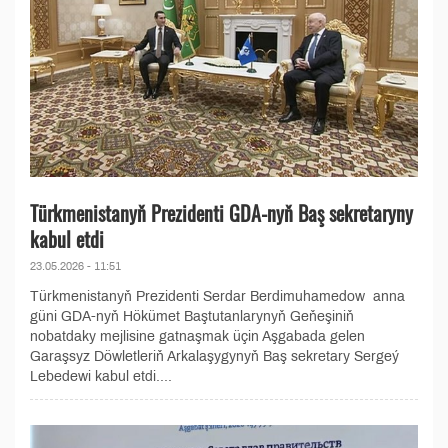
Türkmenistanyň Prezidenti GDA-nyň Baş sekretaryny
kabul etdi
23.05.2026 - 11:51
Türkmenistanyň Prezidenti Serdar Berdimuhamedow anna
güni GDA-nyň Hökümet Baştutanlarynyň Geňeşiniň
nobatdaky mejlisine gatnaşmak üçin Aşgabada gelen
Garaşsyz Döwletleriň Arkalaşygynyň Baş sekretary Sergeý
Lebedewi kabul etdi....