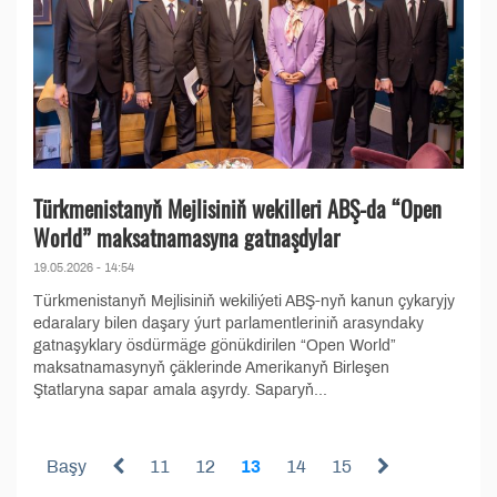
Türkmenistanyň Mejlisiniň wekilleri ABŞ-da “Open
World” maksatnamasyna gatnaşdylar
19.05.2026 - 14:54
Türkmenistanyň Mejlisiniň wekiliýeti ABŞ-nyň kanun çykaryjy
edaralary bilen daşary ýurt parlamentleriniň arasyndaky
gatnaşyklary ösdürmäge gönükdirilen “Open World”
maksatnamasynyň çäklerinde Amerikanyň Birleşen
Ştatlaryna sapar amala aşyrdy. Saparyň...
Başy
11
12
13
14
15