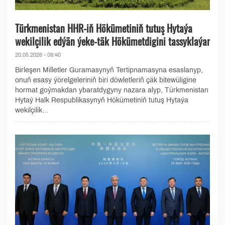
Türkmenistan HHR-iň Hökümetiniň tutuş Hytaýa
wekilçilik edýän ýeke-täk Hökümetdigini tassyklaýar
20.05.2026 - 09:40
Birleşen Milletler Guramasynyň Tertipnamasyna esaslanyp,
onuň esasy ýörelgeleriniň biri döwletleriň çäk bitewüligine
hormat goýmakdan ybaratdygyny nazara alyp, Türkmenistan
Hytaý Halk Respublikasynyň Hökümetiniň tutuş Hytaýa
wekilçilik...