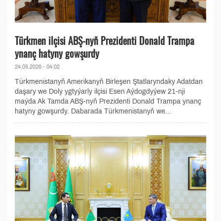
Türkmen ilçisi ABŞ-nyň Prezidenti Donald Trampa
ynanç hatyny gowşurdy
24.05.2026 - 04:02
Türkmenistanyň Amerikanyň Birleşen Ştatlaryndaky Adatdan
daşary we Doly ygtyýarly ilçisi Esen Aýdogdyýew 21-nji
maýda Ak Tamda ABŞ-nyň Prezidenti Donald Trampa ynanç
hatyny gowşurdy. Dabarada Türkmenistanyň we...