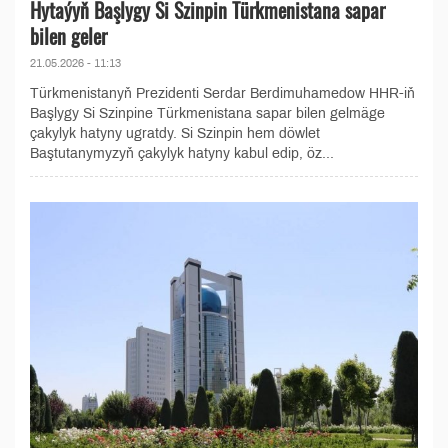
Hytaýyň Başlygy Si Szinpin Türkmenistana sapar
bilen geler
21.05.2026 - 11:13
Türkmenistanyň Prezidenti Serdar Berdimuhamedow HHR-iň
Başlygy Si Szinpine Türkmenistana sapar bilen gelmäge
çakylyk hatyny ugratdy. Si Szinpin hem döwlet
Baştutanymyzyň çakylyk hatyny kabul edip, öz...