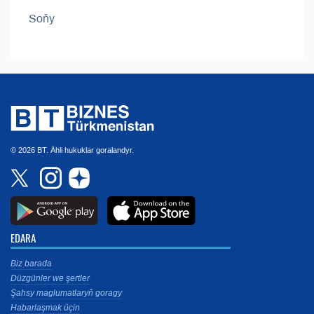
Soňy
© 2026 BT. Ähli hukuklar goralandyr.
EDARA
Biz barada
Düzgünler we şertler
Şahsy maglumatlaryň goragy
Habarlaşmak üçin