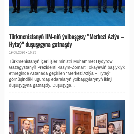
Türkmenistanyň IIM-niň ýolbaşçysy “Merkezi Aziýa –
Hytaý” duşuşygyna gatnaşdy
19.05.2026 - 15:23
Türkmenistanyň içeri işler ministri Muhammet Hydyrow
Gazagystanyň Prezidenti Kasym-Žomart Tokaýewiň başlyklyk
etmeginde Astanada geçirilen “Merkezi Aziýa – Hytaý”
görnüşindäki ugurdaş edaralaryň ýolbaşçylarynyň ikinji
duşuşygyna gatnaşdy. Duşuşyga...