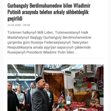
Gurbanguly Berdimuhamedow bilen Wladimir
Putiniň arasynda telefon arkaly söhbetdeşlik
geçirildi
14.05.2026 - 09:49
Türkmen halkynyň Milli Lideri, Türkmenistanyň Halk
Maslahatynyň Başlygy Gurbanguly Berdimuhamedow
çarşenbe güni Russiýa Federasiýasynyň Tatarystan
Respublikasyna amala aşyrýan saparynyň çäklerinde
Russiýanyň Prezidenti Wladimir Putin bilen...