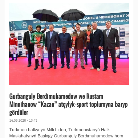
Gurbanguly Berdimuhamedow we Rustam
Minnihanow “Kazan” atçylyk-sport toplumyna baryp
gördüler
14.05.2026 - 13:43
Türkmen halkynyň Milli Lideri, Türkmenistanyň Halk
Maslahatynyň Başlygy Gurbanguly Berdimuhamedow hem-