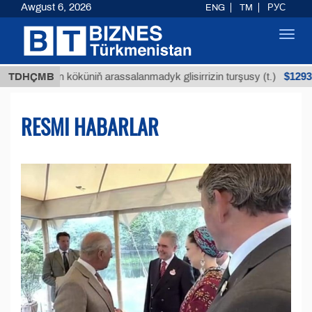
Awgust 6, 2026
ENG
TM
РУС
Toggl
navig
$12935,18
ýan köküniň arassalanmadyk glisirrizin turşusy (t.)
TDHÇMB
RESMI HABARLAR