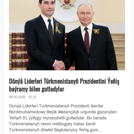
Dünýä Liderleri Türkmenistanyň Prezidentini Ýeňiş
baýramy bilen gutladylar
09.05.2026 - 13:15
Dünýä Liderleri Türkmenistanyň Prezidenti Serdar
Berdimuhamedowy Beýik Watançylyk urşunda gazanylan
Ýeňşiň 81 ýyllygy mynasybetli gutladylar. Bu barada
Türkmenistanyň resmi metbugaty habar berdi.
Türkmenistanyň döwlet Baştutanyny Ýeňiş güni...