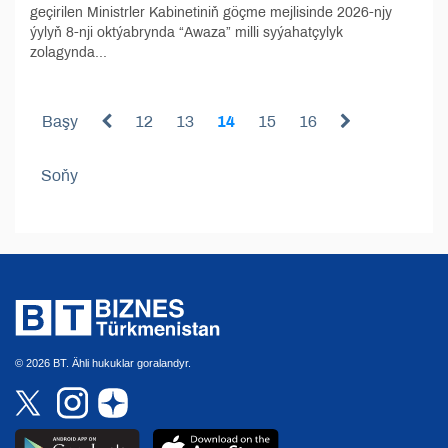
geçirilen Ministrler Kabinetiniň göçme mejlisinde 2026-njy
ýylyň 8-nji oktýabrynda “Awaza” milli syýahatçylyk
zolagynda...
Başy
12
13
14
15
16
Soňy
© 2026 BT. Ähli hukuklar goralandyr.