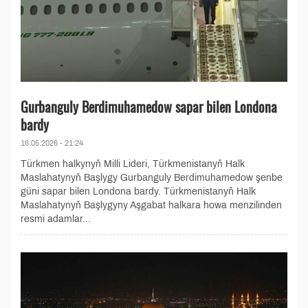
Gurbanguly Berdimuhamedow sapar bilen Londona
bardy
16.05.2026 - 21:24
Türkmen halkynyň Milli Lideri, Türkmenistanyň Halk
Maslahatynyň Başlygy Gurbanguly Berdimuhamedow şenbe
güni sapar bilen Londona bardy. Türkmenistanyň Halk
Maslahatynyň Başlygyny Aşgabat halkara howa menzilinden
resmi adamlar...