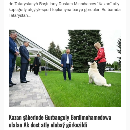
de Tatarystanyň Baştutany Rustam Minnihanow “Kazan” atly
köpugurly atçylyk-sport toplumyna baryp gördüler. Bu barada
Tatarystan...
Kazan şäherinde Gurbanguly Berdimuhamedowa
ulalan Ak dost atly alabaý görkezildi