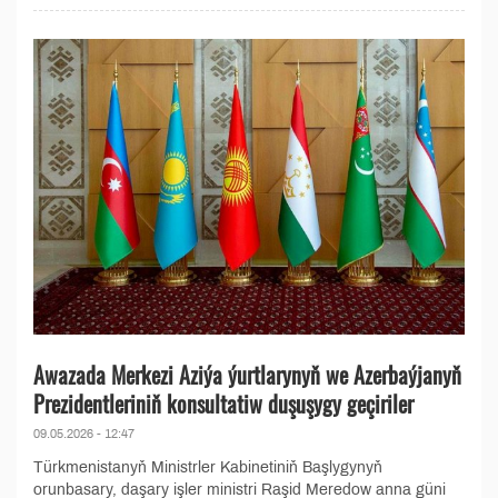
Awazada Merkezi Aziýa ýurtlarynyň we Azerbaýjanyň
Prezidentleriniň konsultatiw duşuşygy geçiriler
09.05.2026 - 12:47
Türkmenistanyň Ministrler Kabinetiniň Başlygynyň
orunbasary, daşary işler ministri Raşid Meredow anna güni