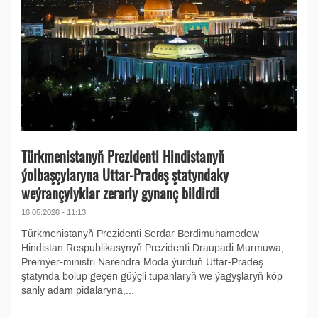
Türkmenistanyň Prezidenti Hindistanyň
ýolbaşçylaryna Uttar-Pradeş ştatyndaky
weýrançylyklar zerarly gynanç bildirdi
16.05.2026 - 11:13
Türkmenistanyň Prezidenti Serdar Berdimuhamedow
Hindistan Respublikasynyň Prezidenti Draupadi Murmuwa,
Premýer-ministri Narendra Modä ýurduň Uttar-Pradeş
ştatynda bolup geçen güýçli tupanlaryň we ýagyşlaryň köp
sanly adam pidalaryna,...