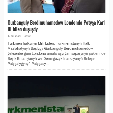
Gurbanguly Berdimuhamedow Londonda Patyşa Karl
III bilen duşuşdy
17.05.2026 - 22:02
Türkmen halkynyň Milli Lideri, Türkmenistanyň Halk
Maslahatynyň Başlygy Gurbanguly Berdimuhamedow
ýekşenbe güni Londona amala aşyrýan saparynyň çäklerinde
Beýik Britaniýanyň we Demirgazyk Irlandiýanyň Birleşen
Patyşalygynyň Patyşasy...