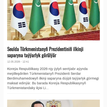
Seulda Türkmenistanyň Prezidentiniň ilkinji
saparyna taýýarlyk görülýär
12.05.2026 - 12:41
Koreýa Respublikasy 2026-njy ýylyň sentýabr aýynda
meýilleşdirilen Türkmenistanyň Prezidenti Serdar
Berdimuhamedowyň ilkinji saparyna düýpli taýýarlyk görmegi
maksat edinýär. Bu barada Koreýa Respublikasynyň
Türkmenistandaky ilçisi Li...