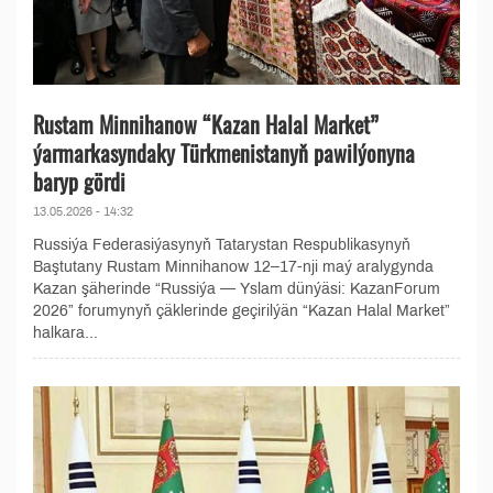
Rustam Minnihanow “Kazan Halal Market”
ýarmarkasyndaky Türkmenistanyň pawilýonyna
baryp gördi
13.05.2026 - 14:32
Russiýa Federasiýasynyň Tatarystan Respublikasynyň
Baştutany Rustam Minnihanow 12–17-nji maý aralygynda
Kazan şäherinde “Russiýa — Yslam dünýäsi: KazanForum
2026” forumynyň çäklerinde geçirilýän “Kazan Halal Market”
halkara...