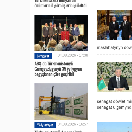
önümleriniň görnüşlerini giňeltdi
maslahatynyň dowa
Jemgyýet
04.08.2026 - 17:38
ABŞ-da Türkmenistanyň
Garaşsyzlygynyň 35 ýyllygyna
bagyşlanan çäre geçirildi
senagat döwlet mi
senagat ulgamynda
Ykdysadyýet
04.08.2026 - 16:57