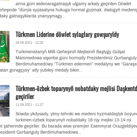
anna güni wideoaragatnaşyk ulgamy arkaly geçirilen Döwlet
eňeşinde “dünýä syýasatyna hukuga hormat goýmak, dialogyň medeniýe
ndaky gatnaşyklarda ynanyşmagy...
Türkmen Liderine döwlet sylaglary gowşuryldy
29.09.2021 - 12:32
Türkmenistanyň Milli Geňeşiniň Mejlisiniň Başlygy Gülşat
Mämmedowa sişenbe güni hormatly Prezidentimiz Gurbanguly
Berdimuhamedowy “Türkmen edermen” medalyny we “Garaşs
an goragçysy” atly ýubileý medaly bilen...
Türkmen-özbek toparynyň nobatdaky mejlisi Daşkent
geçiriler
11.09.2021 - 11:27
Söwda-ykdysady, ylmy-tehniki we medeni hyzmatdaşlyk boýun
türkmen-özbek toparynyň nobatdaky 16-njy mejlisi 13-14-nji
t şäherinde geçiriler. Bu barada wise-premýer Esenmyrat Orazgeldiýe
rezidenti Gurbanguly Berdimuhamedowa...