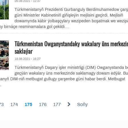
26.08.2021 - 12:37
Türkmenistanyň Prezidenti Gurbanguly Berdimuhamedow çar
güni Ministrler Kabinetiniň giňişleýin mejlisini geçirdi. Mejlisiň
dowamynda käbir ýolbaşçylary wezipeden boşatmak we wezip
 birnäçe resminamalara gol çekildi....
Türkmenistan Owganystandaky wakalary üns merkezi
saklaýar
18.08.2021 - 16:27
Türkmenistanyň Daşary işler ministrligi (DIM) Owganystanda b
geçýän wakalary üns merkezinde saklamagy dowam edýär. Bu
anyň DIM-niň metbugat gullugy çarşenbe güni habar berdi. Metbugat
.
73
174
175
176
177
Soňy