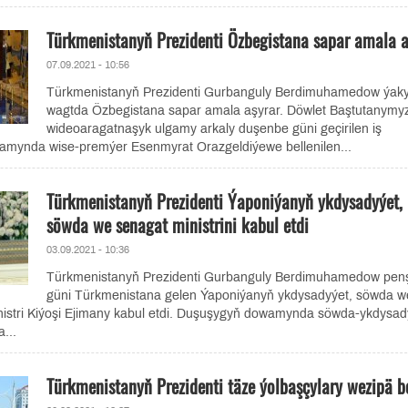
Türkmenistanyň Prezidenti Özbegistana sapar amala a
07.09.2021 - 10:56
Türkmenistanyň Prezidenti Gurbanguly Berdimuhamedow ýak
wagtda Özbegistana sapar amala aşyrar. Döwlet Baştutanymy
wideoaragatnaşyk ulgamy arkaly duşenbe güni geçirilen iş
mynda wise-premýer Esenmyrat Orazgeldiýewe bellenilen...
Türkmenistanyň Prezidenti Ýaponiýanyň ykdysadyýet,
söwda we senagat ministrini kabul etdi
03.09.2021 - 10:36
Türkmenistanyň Prezidenti Gurbanguly Berdimuhamedow pen
güni Türkmenistana gelen Ýaponiýanyň ykdysadyýet, söwda w
nistri Kiýoşi Ejimany kabul etdi. Duşuşygyň dowamynda söwda-ykdysa
...
Türkmenistanyň Prezidenti täze ýolbaşçylary wezipä be