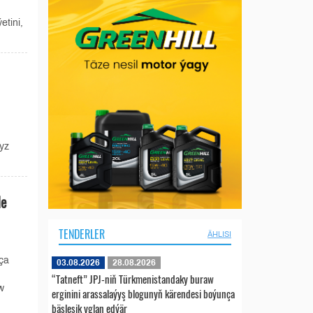
tini,
yz
de
TENDERLER
ÄHLISI
ça
03.08.2026
28.08.2026
“Tatneft” JPJ-niň Türkmenistandaky buraw
w
erginini arassalaýyş blogunyň kärendesi boýunça
bäsleşik yglan edýär