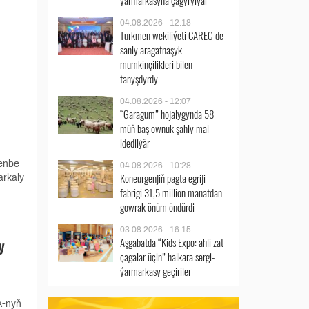
ýarmarkasyna çagyrylýar
04.08.2026 - 12:18
Türkmen wekiliýeti CAREC-de
n
sanly aragatnaşyk
mümkinçilikleri bilen
tanyşdyrdy
04.08.2026 - 12:07
“Garagum” hojalygynda 58
müň baş ownuk şahly mal
idedilýär
enbe
04.08.2026 - 10:28
Köneürgenjiň pagta egriji
arkaly
fabrigi 31,5 million manatdan
gowrak önüm öndürdi
03.08.2026 - 16:15
Aşgabatda “Kids Expo: ähli zat
y
çagalar üçin” halkara sergi-
ýarmarkasy geçiriler
A-nyň