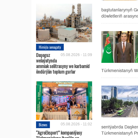
baştutanlarynyň G
döwletleriň arasy
Himiýa senagaty
Daşoguz
05.08.2026 - 11:09
welaýatynda
ammiak selitrasyny we karbamid
öndürýän toplum gurlar
Türkmenistanyň Wat
Biznes
05.08.2026 - 11:02
sentýabrda Daşken
“AgroEksport” kompaniýasy
Türkmenistanyň P
Türkmenistana iberýän un