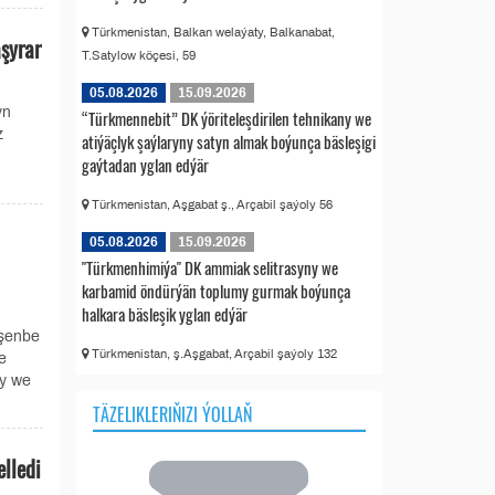
Türkmenistan, Balkan welaýaty, Balkanabat,
şyrar
T.Satylow köçesi, 59
05.08.2026
15.09.2026
yn
“Türkmennebit” DK ýöriteleşdirilen tehnikany we
z
atiýäçlyk şaýlaryny satyn almak boýunça bäsleşigi
gaýtadan yglan edýär
Türkmenistan, Aşgabat ş., Arçabil şaýoly 56
05.08.2026
15.09.2026
"Türkmenhimiýa" DK ammiak selitrasyny we
karbamid öndürýän toplumy gurmak boýunça
halkara bäsleşik yglan edýär
şenbe
Türkmenistan, ş.Aşgabat, Arçabil şaýoly 132
e
dy we
TÄZELIKLERIŇIZI ÝOLLAŇ
lledi