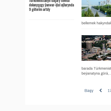
Türkmenistanyň daşary söwda
dolanyşygy ýanwar-iýul aýlarynda
9 göterim artdy
bellemek hakyndaky
barada Türkmenist
beýanatyna görä,..
Başy
1