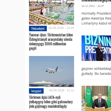
10.11.2021 - 10:37
Hormatly Preziden
gelen Awstriýa Res
Linhartyny kabul e
Ykdysadyýet
05.08.2026 - 14:35
Ýanwar-iýun: Türkmenistan bilen
Özbegistanyň arasyndaky söwda
dolanyşygy $598 milliondan
geçdi
geçiren söhbetdeş
gutlady. Bu barada.
Jemgyýet
05.08.2026 - 11:11
Türkmen ilçisi JATA-nyň
ýolbaşçysy bilen göni gatnawlary
ýola goýmagy maslahatlaşdy