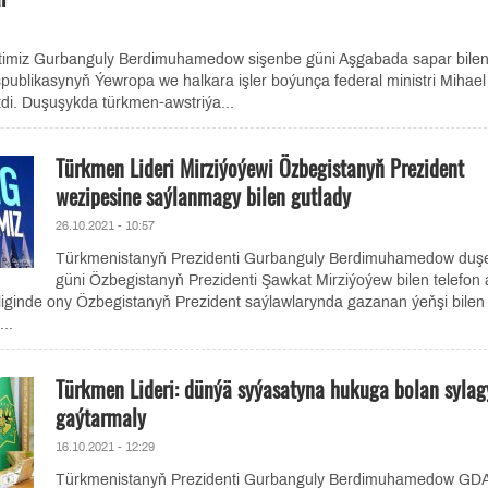
timiz Gurbanguly Berdimuhamedow sişenbe güni Aşgabada sapar bile
publikasynyň Ýewropa we halkara işler boýunça federal ministri Mihael
tdi. Duşuşykda türkmen-awstriýa...
Türkmen Lideri Mirziýoýewi Özbegistanyň Prezident
wezipesine saýlanmagy bilen gutlady
26.10.2021 - 10:57
Türkmenistanyň Prezidenti Gurbanguly Berdimuhamedow duş
güni Özbegistanyň Prezidenti Şawkat Mirziýoýew bilen telefon 
liginde ony Özbegistanyň Prezident saýlawlarynda gazanan ýeňşi bilen
..
Türkmen Lideri: dünýä syýasatyna hukuga bolan sylag
gaýtarmaly
16.10.2021 - 12:29
Türkmenistanyň Prezidenti Gurbanguly Berdimuhamedow GD