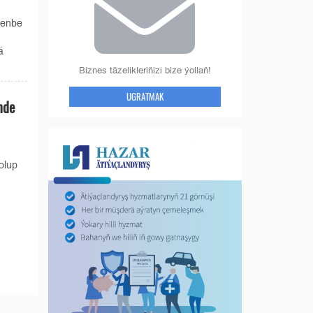
şenbe
ä
Biznes täzelikleriňizi bize ýollaň!
UGRATMAK
nde
olup