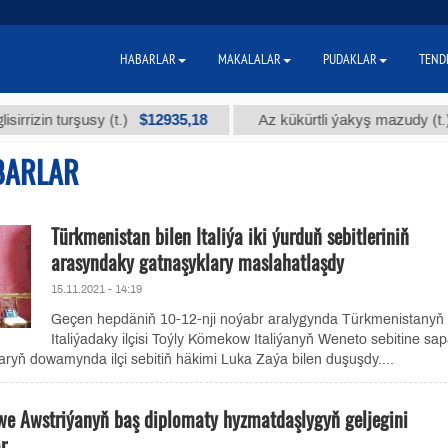
HABARLAR
MAKALALAR
PUDAKLAR
TEND
$12935,18
$30
n turşusy (t.)
Az kükürtli ýakyş mazudy (t.)
BARLAR
Türkmenistan bilen Italiýa iki ýurduň sebitleriniň
arasyndaky gatnaşyklary maslahatlaşdy
15.11.2021 - 14:19
Geçen hepdäniň 10-12-nji noýabr aralygynda Türkmenistanyň
Italiýadaky ilçisi Toýly Kömekow Italiýanyň Weneto sebitine sap
ryň dowamynda ilçi sebitiň häkimi Luka Zaýa bilen duşuşdy....
we Awstriýanyň baş diplomaty hyzmatdaşlygyň geljegini
r