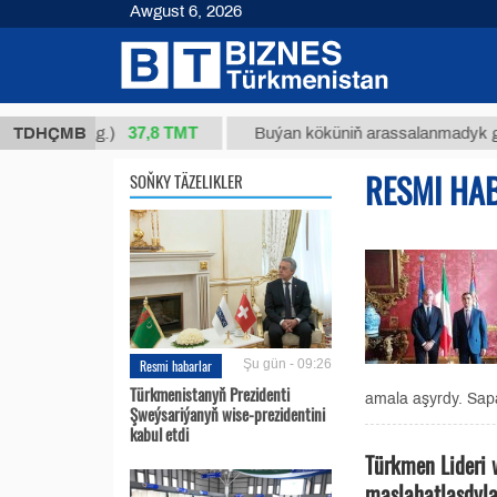
Awgust 6, 2026
37,8 ТМТ
34/1 (kg.)
TDHÇMB
Buýan köküniň arassalanmadyk glisirrizi
RESMI HA
SOŇKY TÄZELIKLER
Resmi habarlar
Şu gün - 09:26
Türkmenistanyň Prezidenti
amala aşyrdy. Sapa
Şweýsariýanyň wise-prezidentini
kabul etdi
Türkmen Lideri 
maslahatlaşdyla