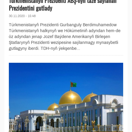
Türkmenistanyň Prezidenti ABŞ-nyň täze saýlanan
Prezidentini gutlady
30.11.2020 - 15:48
Türkmenistanyň Prezidenti Gurbanguly Berdimuhamedow
Türkmenistanyň halkynyň we Hökümetiniň adyndan hem-de
öz adyndan jenap Jozef Baýdene Amerikanyň Birleşen
Ştatlarynyň Prezidenti wezipesine saýlanmagy mynasybetli
gutlagyny iberdi. TDH-nyň ýekşenbe...