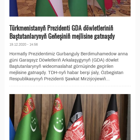
Türkmenistanyň Prezidenti GDA döwletleriniň
Baştutanlarynyň Geňeşiniň mejlisine gatnaşdy
19.12.2020 - 14:56
Hormatly Prezidentimiz Gurbanguly Berdimuhamedow anna
güni Garaşsyz Döwletleriň Arkalaşygynyň (GDA) döwlet
Baştutanlarynyň wideomaslahat görnüşinde geçirilen
mejlisine gatnaşdy. TDH-nyň habar berşi ýaly, Özbegistan
Respublikasynyň Prezidenti Şawkat Mirziýoýewiň...