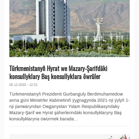
Türkmenistanyň Hyrat we Mazary-Şarifdäki
konsullyklary Baş konsullyklara öwrüler
05.12.2020 - 12:31
Türkmenistanyň Prezidenti Gurbanguly Berdimuhamedow
anna güni Ministrler Kabinetiniň ýygnagynda 2021-nji ýylyň 1-
nji ýanwaryndan Owganystan Yslam Respublikasyndaky
Mazary-Şarif we Hyrat şäherlerindäki konsullyklaryny Baş
konsullyklaryna öwürmek barada...