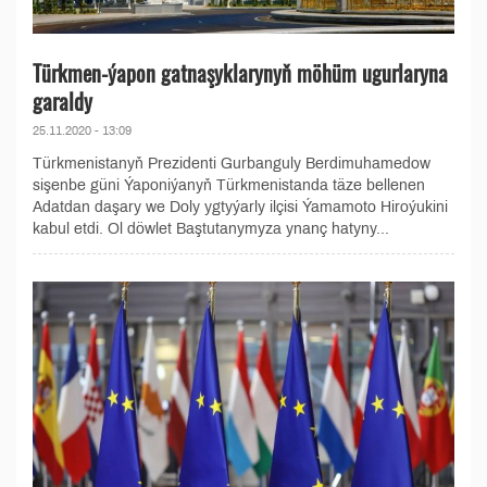
Türkmen-ýapon gatnaşyklarynyň möhüm ugurlaryna
garaldy
25.11.2020 - 13:09
Türkmenistanyň Prezidenti Gurbanguly Berdimuhamedow
sişenbe güni Ýaponiýanyň Türkmenistanda täze bellenen
Adatdan daşary we Doly ygtyýarly ilçisi Ýamamoto Hiroýukini
kabul etdi. Ol döwlet Baştutanymyza ynanç hatyny...