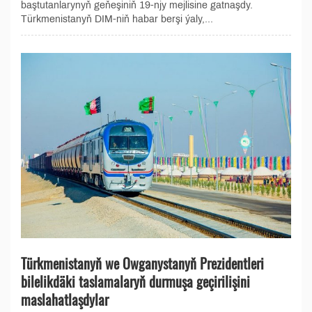
baştutanlarynyň geňeşiniň 19-njy mejlisine gatnaşdy.
Türkmenistanyň DIM-niň habar berşi ýaly,...
Türkmenistanyň we Owganystanyň Prezidentleri
bilelikdäki taslamalaryň durmuşa geçirilişini
maslahatlaşdylar