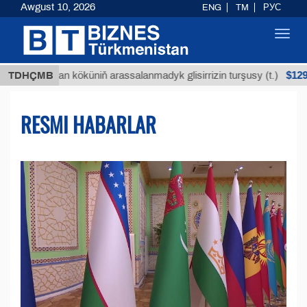
Awgust 10, 2026
ENG
TM
РУС
Toggl
navig
$12935,18
uýan köküniň arassalanmadyk glisirrizin turşusy (t.)
TDHÇMB
RESMI HABARLAR