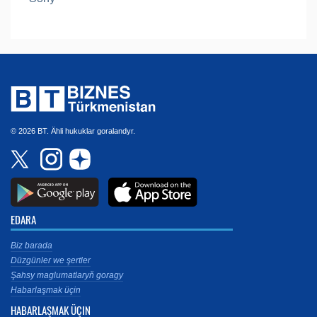
© 2026 BT. Ähli hukuklar goralandyr.
EDARA
Biz barada
Düzgünler we şertler
Şahsy maglumatlaryň goragy
Habarlaşmak üçin
HABARLAŞMAK ÜÇIN