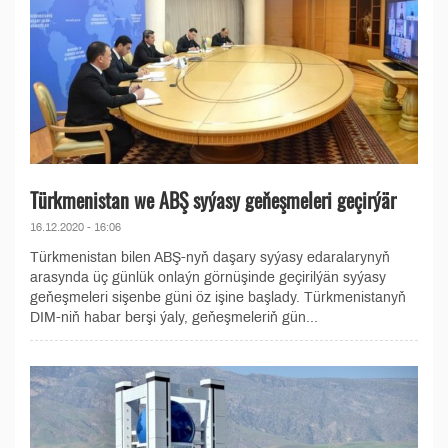
Türkmenistan we ABŞ syýasy geňeşmeleri geçirýär
16.12.2020 - 16:06
Türkmenistan bilen ABŞ-nyň daşary syýasy edaralarynyň
arasynda üç günlük onlaýn görnüşinde geçirilýän syýasy
geňeşmeleri sişenbe güni öz işine başlady. Türkmenistanyň
DIM-niň habar berşi ýaly, geňeşmeleriň gün...