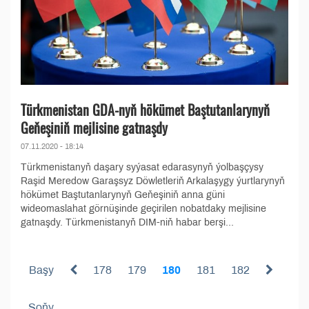
Türkmenistan GDA-nyň hökümet Baştutanlarynyň
Geňeşiniň mejlisine gatnaşdy
07.11.2020 - 18:14
Türkmenistanyň daşary syýasat edarasynyň ýolbaşçysy
Raşid Meredow Garaşsyz Döwletleriň Arkalaşygy ýurtlarynyň
hökümet Baştutanlarynyň Geňeşiniň anna güni
wideomaslahat görnüşinde geçirilen nobatdaky mejlisine
gatnaşdy. Türkmenistanyň DIM-niň habar berşi...
Başy
178
179
180
181
182
Soňy