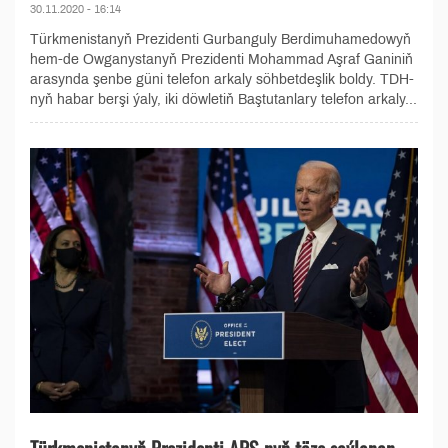
30.11.2020 - 16:14
Türkmenistanyň Prezidenti Gurbanguly Berdimuhamedowyň
hem-de Owganystanyň Prezidenti Mohammad Aşraf Ganiniň
arasynda şenbe güni telefon arkaly söhbetdeşlik boldy. TDH-
nyň habar berşi ýaly, iki döwletiň Baştutanlary telefon arkaly...