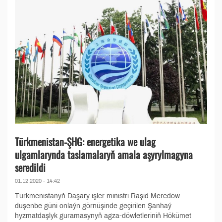
Türkmenistan-ŞHG: energetika we ulag
ulgamlarynda taslamalaryň amala aşyrylmagyna
seredildi
01.12.2020 - 14:42
Türkmenistanyň Daşary işler ministri Raşid Meredow
duşenbe güni onlaýn görnüşinde geçirilen Şanhaý
hyzmatdaşlyk guramasynyň agza-döwletleriniň Hökümet