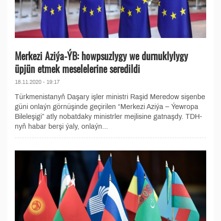
Merkezi Aziýa-ÝB: howpsuzlygy we durnuklylygy
üpjün etmek meselelerine seredildi
18.11.2020 - 19:17
Türkmenistanyň Daşary işler ministri Raşid Meredow sişenbe
güni onlaýn görnüşinde geçirilen “Merkezi Aziýa – Ýewropa
Bileleşigi” atly nobatdaky ministrler mejlisine gatnaşdy. TDH-
nyň habar berşi ýaly, onlaýn...