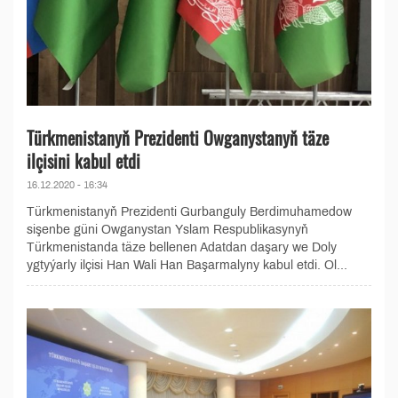
Türkmenistanyň Prezidenti Owganystanyň täze
ilçisini kabul etdi
16.12.2020 - 16:34
Türkmenistanyň Prezidenti Gurbanguly Berdimuhamedow
sişenbe güni Owganystan Yslam Respublikasynyň
Türkmenistanda täze bellenen Adatdan daşary we Doly
ygtyýarly ilçisi Han Wali Han Başarmalyny kabul etdi. Ol...