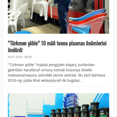
“Türkmen şöhle” 10 müň tonna plasmas önümlerini
öndürdi
04.07.2019 - 09:28
“Türkmen şöhle” hojalyk jemgyýeti daşary ýurtlardan
getirilýän harytlaryň ornuny tutmak boýunça döwlet
maksatnamasyny üstünlikli ýerine ýetirýär. Bu ýerli kärhana
2016-njy ýylda Ahal welaýatynyň Ak bugdaý...