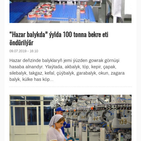
“Hazar balykda” ýylda 100 tonna bekre eti
öndürilýär
09.07.2019 - 16:10
Hazar deňzinde balyklaryň jemi ýüzden gowrak görnüşi
hasaba alnandyr. Ylaýta­da, akbalyk, töp, kepir, çapak,
silebalyk, takgaz, kefal, çüýbalyk, garabalyk, okun, zagara
balyk, külke has köp...