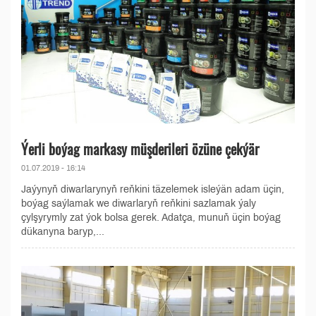
Ýerli boýag markasy müşderileri özüne çekýär
01.07.2019 - 16:14
Jaýynyň diwarlarynyň reňkini täzelemek isleýän adam üçin,
boýag saýlamak we diwarlaryň reňkini sazlamak ýaly
çylşyrymly zat ýok bolsa gerek. Adatça, munuň üçin boýag
dükanyna baryp,...