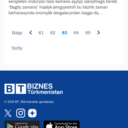
serişdeleri öndürýän täze kärhana açylyp ulanylmaga berildi.
“Bagtly zamana” hojalyk jemgyýetiniň bu häzirki zaman
kärhanasynda önüm­çilik­ des­ga­la­ryndan başga­-da,...
Başy
61
62
63
64
65
Soňy
© 2026 BT. Ähli hukuklar goralandyr.