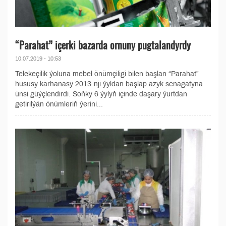
“Parahat” içerki bazarda ornuny pugtalandyrdy
10.07.2019 - 10:53
Telekeçilik ýoluna mebel önümçiligi bilen başlan “Parahat”
hususy kärhanasy 2013-nji ýyldan başlap azyk senagatyna
ünsi güýçlendirdi. Soňky 6 ýylyň içinde daşary ýurtdan
getirilýän önümleriň ýerini...