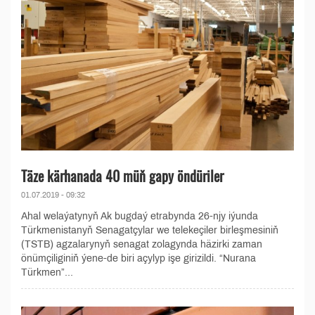
Täze kärhanada 40 müň gapy öndüriler
01.07.2019 - 09:32
Ahal welaýatynyň Ak bugdaý etrabynda 26-njy iýunda
Türkmenistanyň Senagatçylar we telekeçiler birleşmesiniň
(TSTB) agzalarynyň senagat zolagynda häzirki zaman
önümçiliginiň ýene-de biri açylyp işe girizildi. “Nurana
Türkmen”...