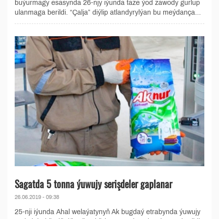
buýurmagy esasynda 26-njy iýunda täze ýod zawody gurlup
ulanmaga berildi. “Çalja” diýlip atlandyrylýan bu meýdança...
Sagatda 5 tonna ýuwujy serişdeler gaplanar
26.06.2019 - 09:38
25-nji iýunda Ahal welaýatynyň Ak bugdaý etrabynda ýuwujy