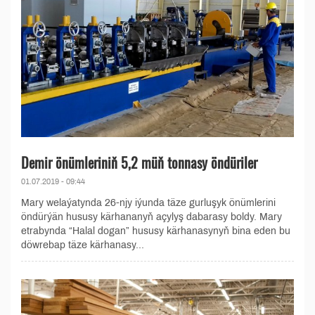
Demir önümleriniň 5,2 müň tonnasy öndüriler
01.07.2019 - 09:44
Mary welaýatynda 26-njy iýunda täze gurluşyk önümlerini
öndürýän hususy kärhananyň açylyş dabarasy boldy. Mary
etrabynda “Halal dogan” hususy kärhanasynyň bina eden bu
döwrebap täze kärhanasy...