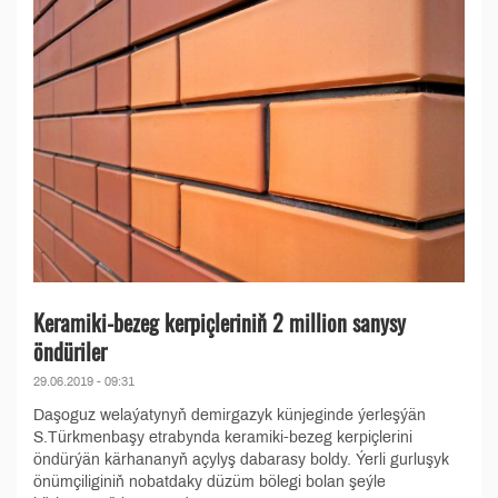
Keramiki-bezeg kerpiçleriniň 2 million sanysy
öndüriler
29.06.2019 - 09:31
Daşoguz welaýatynyň demirgazyk künjeginde ýerleşýän
S.Türkmenbaşy etrabynda keramiki-bezeg kerpiçlerini
öndürýän kärhananyň açylyş dabarasy boldy. Ýerli gurluşyk
önümçiliginiň nobatdaky düzüm bölegi bolan şeýle