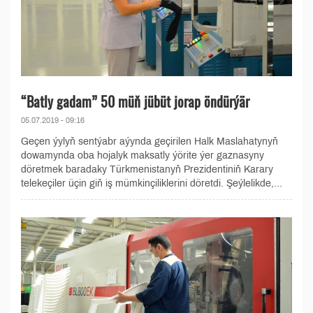
“Batly gadam” 50 müň jübüt jorap öndürýär
05.07.2019 - 09:16
Geçen ýylyň sentýabr aýynda geçirilen Halk Maslahatynyň
dowamynda oba hojalyk maksatly ýörite ýer gaznasyny
döretmek baradaky Türkmenistanyň Prezidentiniň Karary
telekeçiler üçin giň iş mümkinçiliklerini döretdi. Şeýlelikde,...