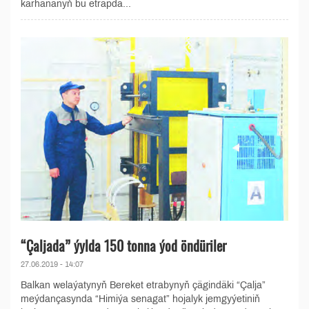
kärhananyň bu etrapda...
“Çaljada” ýylda 150 tonna ýod öndüriler
27.06.2019 - 14:07
Balkan welaýatynyň Bereket etrabynyň çägindäki “Çalja”
meýdançasynda “Himiýa senagat” hojalyk jemgyýetiniň