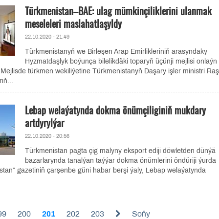
Türkmenistan–BAE: ulag mümkinçiliklerini ulanmak
meseleleri maslahatlaşyldy
22.10.2020 - 21:49
Türkmenistanyň we Birleşen Arap Emirlikleriniň arasyndaky
Hyzmatdaşlyk boýunça bilelikdäki toparyň üçünji mejlisi onlaýn
. Mejlisde türkmen wekiliýetine Türkmenistanyň Daşary işler ministri Raş
iň...
Lebap welaýatynda dokma önümçiliginiň mukdary
artdyrylýar
22.10.2020 - 20:56
Türkmenistan pagta çig malyny eksport ediji döwletden dünýä
bazarlarynda tanalýan taýýar dokma önümlerini öndüriji ýurda
stan” gazetiniň çarşenbe güni habar berşi ýaly, Lebap welaýatynda
99
200
201
202
203
Soňy