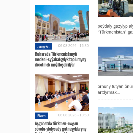
peýdaly gazylyp al
“Türkmenistan” gaz
Jemgyýet
06.08.2026 - 16:30
Buharada Türkmenistanyň
medeni-syýahatçylyk toplumyny
döretmek meýilleşdirilýär
ornuny tutýan önüm
artdyrmak...
Biznes
06.08.2026 - 13:50
Aşgabatda türkmen-owgan
söwda-ykdysady gatnaşyklaryny