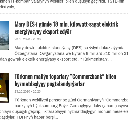
men IT-kompaniýalarynyň wekilleri bilen duşuşyk geçirildi. TSTB-niň
şi ýaly,...
Mary DES-i günde 18 mln. kilowatt-sagat elektrik
energiýasyny eksport edýär
23.10.2020 - 20:36
Mary döwlet elektrik stansiýasy (DES) şu ýylyň dokuz aýynda
Özbegistana, Owganystana we Eýrana 8 milliard 210 million 3
dan gowrak elektrik energiýasy eksport etdi. “Türkmenistan”...
Türkmen maliýe toparlary “Commerzbank” bilen
hyzmatdaşlygy pugtalandyrýarlar
23.10.2020 - 20:23
Türkmen wekiliýeti penşenbe güni Germaniýanyň “Commerzb
bankynyň Lýuksemburg Beýik Gersoglygyndaky şahamçasyny
 onlaýn duşuşyk geçirip, ikitaraplaýyn hyzmatdaşlygyň möhüm meselele
laşdylar. TDH-nyň habar berşi...