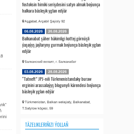
fostoksin himiki serişdesini satyn almak boýunça
halkara bäsleşik yglan edýär
Aşgabat, Arçabil Şaýoly 92
06.08.2026
26.08.2026
Balkanabat şäher häkimligi kottej görnüşli
ýaşaýyş jaýlaryny gurmak boýunça bäsleşik yglan
edýär
18
Балканский велаят, г. Балканабат
03.08.2026
28.08.2026
“Tatneft” JPJ-niň Türkmenistandaky buraw
erginini arassalaýyş blogunyň kärendesi boýunça
bäsleşik yglan edýär
Türkmenistan, Balkan welaýaty, Balkanabat,
ank”
T.Satylow köçesi, 59
ň
rini
TÄZELIKLERIŇIZI ÝOLLAŇ