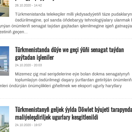
26.10.2020 - 14:42
Türkmenistanda telekeçiler milli ykdysadyýetiň täze pudaklary
ösdürilmegine, şol sanda öňdebaryjy tehnologiýalary ulanmak b
ynýan önümleriň senagat taýdan gaýtadan işlenilmegine işjeň gatnaşýar
etiniň geçen...
Türkmenistanda düýe we geçi ýüňi senagat taýdan
gaýtadan işleniler
24.10.2020 - 20:03
Mizemez çig mal serişdelerine eýe bolan dokma senagatynyň
toplumlaýyn ösdürilmegi daşary ýurtlardan getirilýän önümleriň
leri öndürýän önümçilikleri giňeltmek we eksport ugurly harytlary
Türkmenistanyň geljek ýylda Döwlet býujeti tarapynd
maliýeleşdiriljek ugurlary kesgitlenildi
24.10.2020 - 19:57