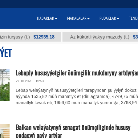
HABARLAR
MAKALALAR
PUDAKLAR
TEND
$12935,18
$300
şusy (t.)
Az kükürtli ýakyş mazudy (t.)
ÝET
Lebaply hususyýetçiler önümçilik mukdaryny artdyrýar
27.10.2020 - 19:53
Lebap welaýatynyň hususyýetçileri tarapyndan şu ýylyň dokuz
aýynda 1535,82 müň manatlyk et (diri agramda), 4749,75 müň
manatlyk towuk eti, 1956,60 müň manatlyk ýumurtga, 3798,94
Balkan welaýatynyň senagat önümçiliginde hususy
pudagyň paýy artýar