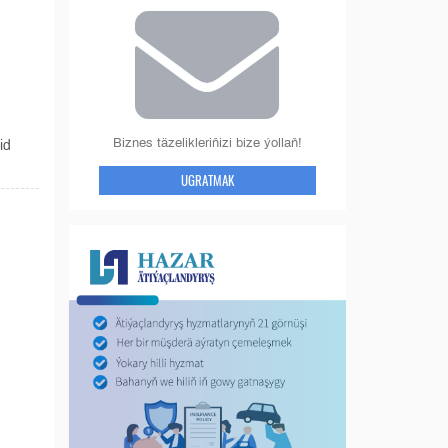
Biznes täzelikleriňizi bize ýollaň!
id
UGRATMAK