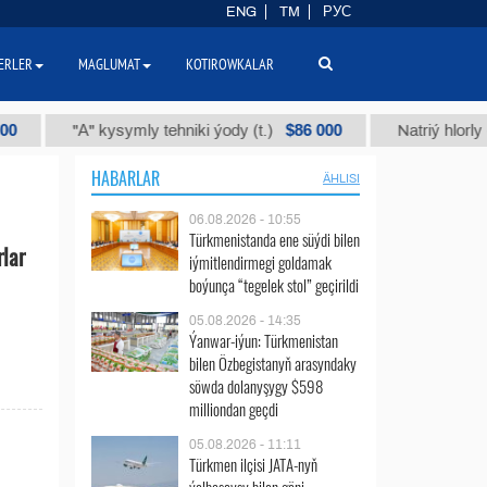
ENG
TM
РУС
ERLER
MAGLUMAT
KOTIROWKALAR
$86 000
"А" kysymly tehniki ýody (t.)
Natriý hlorly (nahar
HABARLAR
ÄHLISI
06.08.2026 - 10:55
Türkmenistanda ene süýdi bilen
lar
iýmitlendirmegi goldamak
boýunça “tegelek stol” geçirildi
05.08.2026 - 14:35
Ýanwar-iýun: Türkmenistan
bilen Özbegistanyň arasyndaky
söwda dolanyşygy $598
milliondan geçdi
05.08.2026 - 11:11
Türkmen ilçisi JATA-nyň