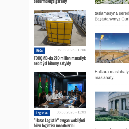
ösdürmeklige garaldy
taslamasyna sered
Baştutanymyz Gurb
Birža
06.08.2026 - 11:06
TDHÇMB-da 270 million manatlyk
nebit ýol bitumy satyldy
Halkara maslahaty 
maslahaty...
Logistika
06.08.2026 - 11:03
“Hazar Logistik” owgan wekiliýeti
bilen logistika meselelerini