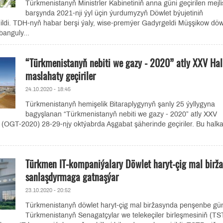
Türkmenistanyň Ministrler Kabinetiniň anna güni geçirilen mejli
barşynda 2021-nji ýyl üçin ýurdumyzyň Döwlet býujetiniň
ildi. TDH-nyň habar berşi ýaly, wise-premýer Gadyrgeldi Müşşikow döw
anguly...
“Türkmenistanyň nebiti we gazy - 2020” atly XXV Ha
maslahaty geçiriler
24.10.2020 - 18:45
Türkmenistanyň hemişelik Bitaraplygynyň şanly 25 ýyllygyna
bagyşlanan “Türkmenistanyň nebiti we gazy - 2020” atly XXV
(OGT-2020) 28-29-njy oktýabrda Aşgabat şäherinde geçiriler. Bu halk
Türkmen IT-kompaniýalary Döwlet haryt-çig mal birž
sanlaşdyrmaga gatnaşýar
23.10.2020 - 20:52
Türkmenistanyň döwlet haryt-çig mal biržasynda penşenbe gü
Türkmenistanyň Senagatçylar we telekeçiler birleşmesiniň (TS