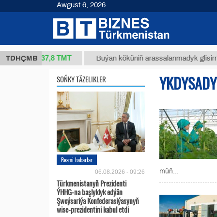
Awgust 6, 2026
37,8 ТМТ
(kg.)
TDHÇMB
Buýan köküniň arassalanmadyk glisirrizin tur
YKDYSADY
SOŇKY TÄZELIKLER
Resmi habarlar
müň...
06.08.2026 - 09:26
Türkmenistanyň Prezidenti
ÝHHG-na başlyklyk edýän
Şweýsariýa Konfederasiýasynyň
wise-prezidentini kabul etdi