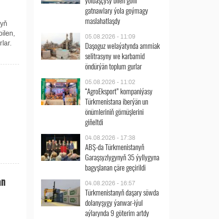
ýolbaşçysy bilen göni
gatnawlary ýola goýmagy
maslahatlaşdy
nyň
ilen,
05.08.2026 - 11:09
lar.
Daşoguz welaýatynda ammiak
selitrasyny we karbamid
öndürýän toplum gurlar
05.08.2026 - 11:02
“AgroEksport” kompaniýasy
Türkmenistana iberýän un
önümleriniň görnüşlerini
giňeltdi
04.08.2026 - 17:38
ABŞ-da Türkmenistanyň
Garaşsyzlygynyň 35 ýyllygyna
bagyşlanan çäre geçirildi
an
04.08.2026 - 16:57
Türkmenistanyň daşary söwda
dolanyşygy ýanwar-iýul
aýlarynda 9 göterim artdy