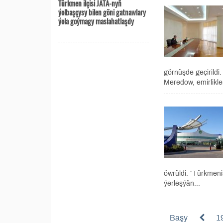
Türkmen ilçisi JATA-nyň
ýolbaşçysy bilen göni gatnawlary
ýola goýmagy maslahatlaşdy
görnüşde geçirildi
Meredow, emirlikler
öwrüldi. “Türkmeni
ýerleşýän...
Başy
1