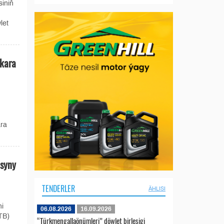
siniň
let
lkara
ara
asyny
TENDERLER
ÄHLISI
ni
06.08.2026
16.09.2026
TB)
“Türkmengallaönümleri” döwlet birleşigi