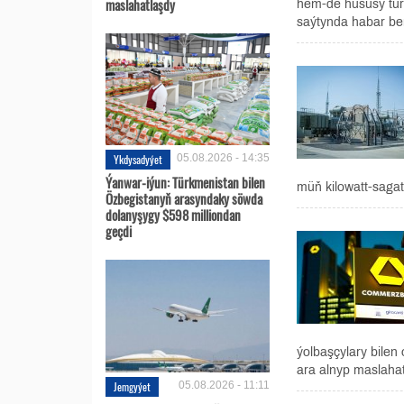
maslahatlaşdy
hem-de hususy türk
saýtynda habar berli
Ykdysadyýet
05.08.2026 - 14:35
Ýanwar-iýun: Türkmenistan bilen
müň kilowatt-sagat
Özbegistanyň arasyndaky söwda
dolanyşygy $598 milliondan
geçdi
ýolbaşçylary bilen
ara alnyp maslahat
Jemgyýet
05.08.2026 - 11:11