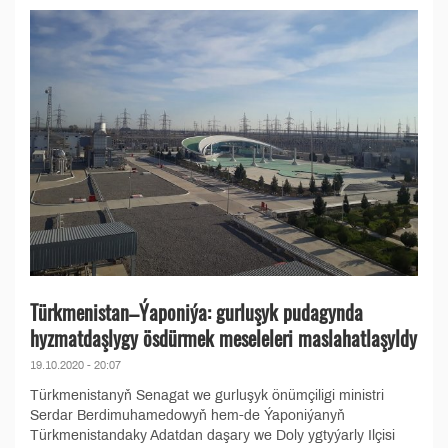
Türkmenistan–Ýaponiýa: gurluşyk pudagynda
hyzmatdaşlygy ösdürmek meseleleri maslahatlaşyldy
19.10.2020 - 20:07
Türkmenistanyň Senagat we gurluşyk önümçiligi ministri
Serdar Berdimuhamedowyň hem-de Ýaponiýanyň
Türkmenistandaky Adatdan daşary we Doly ygtyýarly Ilçisi