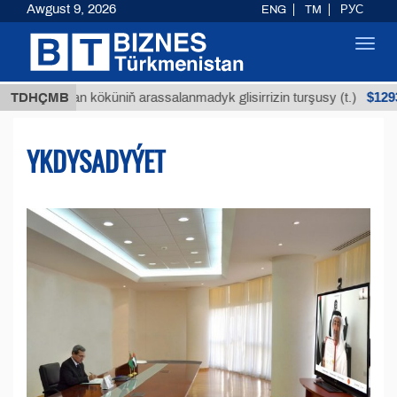
Awgust 9, 2026
ENG
TM
РУС
Toggl
navig
$12935,18
uýan köküniň arassalanmadyk glisirrizin turşusy (t.)
TDHÇMB
YKDYSADYÝET