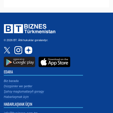
© 2026 BT. Ähli hukuklar goralandyr.
EDARA
Biz barada
Düzgünler we şertler
Şahsy maglumatlaryň goragy
Habarlaşmak üçin
HABARLAŞMAK ÜÇIN