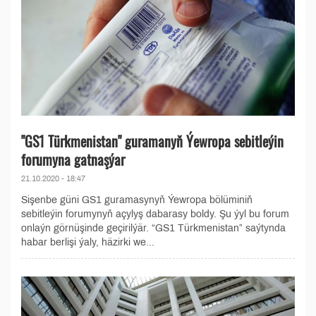
"GS1 Türkmenistan" guramanyň Ýewropa sebitleýin
forumyna gatnaşýar
21.10.2020 - 18:47
Sişenbe güni GS1 guramasynyň Ýewropa bölüminiň
sebitleýin forumynyň açylyş dabarasy boldy. Şu ýyl bu forum
onlaýn görnüşinde geçirilýär. “GS1 Türkmenistan” saýtynda
habar berlişi ýaly, häzirki we...