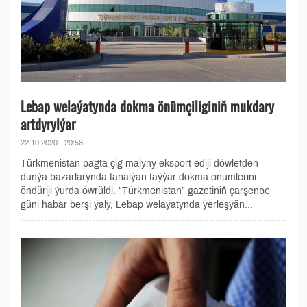
Lebap welaýatynda dokma önümçiliginiň mukdary
artdyrylýar
22.10.2020 - 20:56
Türkmenistan pagta çig malyny eksport ediji döwletden
dünýä bazarlarynda tanalýan taýýar dokma önümlerini
öndüriji ýurda öwrüldi. “Türkmenistan” gazetiniň çarşenbe
güni habar berşi ýaly, Lebap welaýatynda ýerleşýän...