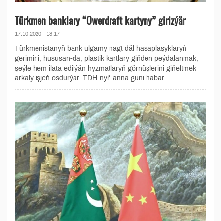
Türkmen banklary “Owerdraft kartyny” girizýär
17.10.2020 - 18:17
Türkmenistanyň bank ulgamy nagt däl hasaplaşyklaryň
gerimini, hususan-da, plastik kartlary giňden peýdalanmak,
şeýle hem ilata edilýän hyzmatlaryň görnüşlerini giňeltmek
arkaly işjeň ösdürýär. TDH-nyň anna güni habar...