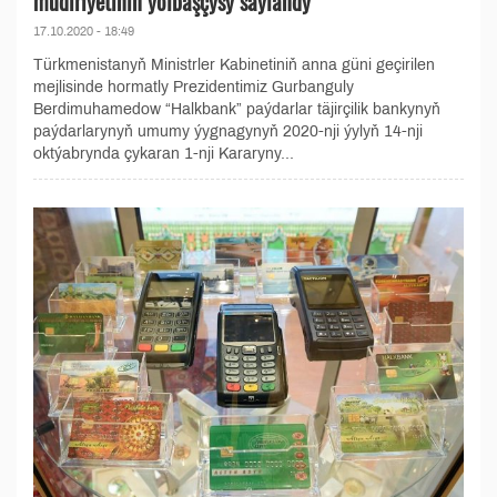
müdiriýetiniň ýolbaşçysy saýlandy
17.10.2020 - 18:49
Türkmenistanyň Ministrler Kabinetiniň anna güni geçirilen
mejlisinde hormatly Prezidentimiz Gurbanguly
Berdimuhamedow “Halkbank” paýdarlar täjirçilik bankynyň
paýdarlarynyň umumy ýygnagynyň 2020-nji ýylyň 14-nji
oktýabrynda çykaran 1-nji Kararyny...