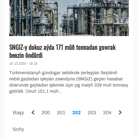
SNGIZ-y dokuz aýda 171 müň tonnadan gowrak
benzin öndürdi
16.10.2020 - 18:19
Türkmenistanyň gündogar sebitinde ýerleşýän Seýdiniň
nebiti gaýtadan işleýän zawodyna (SNGIZ) geçen hasabat
döwründe gaýtadan işlemek üçin çig malyň 339 müň tonnasy
getirildi. Onuň 151,1 müň...
Başy
200
201
202
203
204
Soňy