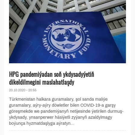
HPG pandemiýadan soň ykdysadyýetiň
dikeldilmegini maslahatlaşdy
20.10.2020 - 20:55
Türkmenistan halkara guramalary, şol sanda maliýe
guramalary, aýry-aýry döwletler bilen COVID-19-a garşy
göreşmekde we pandemiýanyň netijesinde ýetirilen durmuş-
ykdysady, ynsanperwer häsiýetli zyýanyň azaldylmagy
boýunça hyzmatdaşlyga aýratyn...