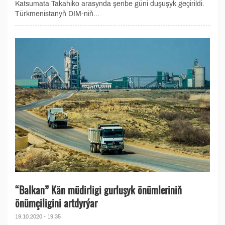
Katsumata Takahiko arasynda şenbe güni duşuşyk geçirildi.
Türkmenistanyň DIM-niň...
“Balkan” Kän müdirligi gurluşyk önümleriniň
önümçiligini artdyrýar
19.10.2020 - 19:35