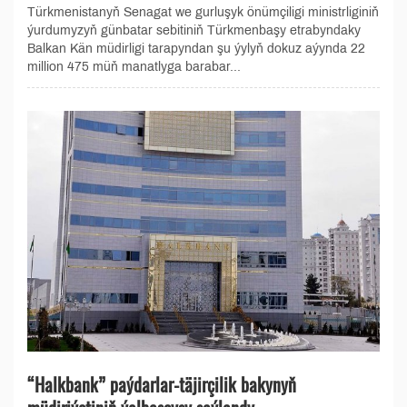
Türkmenistanyň Senagat we gurluşyk önümçiligi ministrliginiň
ýurdumyzyň günbatar sebitiniň Türkmenbaşy etrabyndaky
Balkan Kän müdirligi tarapyndan şu ýylyň dokuz aýynda 22
million 475 müň manatlyga barabar...
“Halkbank” paýdarlar-täjirçilik bakynyň