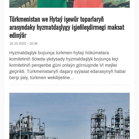
Türkmenistan we Hytaý işewür toparlaryň
arasyndaky hyzmatdaşlygy işjeňleşdirmegi maksat
edinýär
16.10.2020 - 18:36
Hyzmatdaşlyk boýunça türkmen-hytaý hökümetara
komitetiniň Söwda-ykdysady hyzmatdaşlyk boýunça kiçi
komitetiniň penşenbe güni onlaýn görnüşinde VI mejlisi
geçirildi. Türkmenistanyň daşary syýasat edarasynyň habar
berşi ýaly, türkmen wekiliýetine...