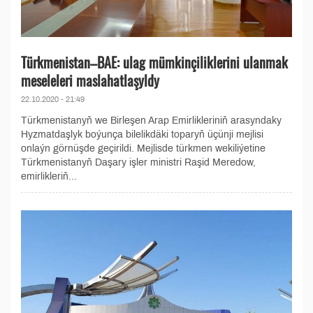
Türkmenistan–BAE: ulag mümkinçiliklerini ulanmak
meseleleri maslahatlaşyldy
22.10.2020 - 21:49
Türkmenistanyň we Birleşen Arap Emirlikleriniň arasyndaky
Hyzmatdaşlyk boýunça bilelikdäki toparyň üçünji mejlisi
onlaýn görnüşde geçirildi. Mejlisde türkmen wekiliýetine
Türkmenistanyň Daşary işler ministri Raşid Meredow,
emirlikleriň...