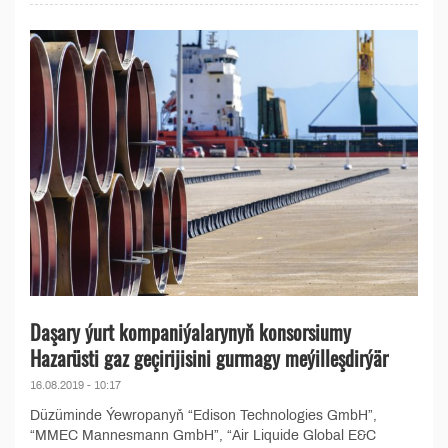
Daşary ýurt kompaniýalarynyň konsorsiumy
Hazarüsti gaz geçirijisini gurmagy meýilleşdirýär
16.08.2019 - 10:17
Düzüminde Ýewropanyň “Edison Technologies GmbH”,
“MMEC Mannesmann GmbH”, “Air Liquide Global E&C