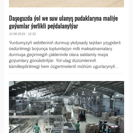
Daşoguzda ýol we suw ulanyş pudaklaryna maliýe
goýumlar ýerlikli peýdalanylýar
10.08.2019 - 12:22
Ýurdumyzyň sebitleriniň durmuş-ykdysady taýdan yzygiderli
ösdürilmegi boýunça toplumlaýyn milli maksatnamalary
durmuşa geçirmegiň çäklerinde olara saldamly maýa
goýumlary gönükdirilýär. Ýol-ulag düzümleriniň
kämilleşdirilmegi hem özgertmeleriň möhüm ugurlarynyň...