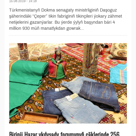
15.08.2019 - 14:18
Türkmenistanyň Dokma senagaty ministrliginiň Daşoguz
şäherindäki “Çeper” tikin fabriginiň tikinçileri ýokary zähmet
netijelerini gazanýarlar. Bu ýerde ýylyň başyndan bäri 4
million 930 müň manatlykdan gowrak...
Birinji Hazar ykdysady forumynyň çäklerinde 256