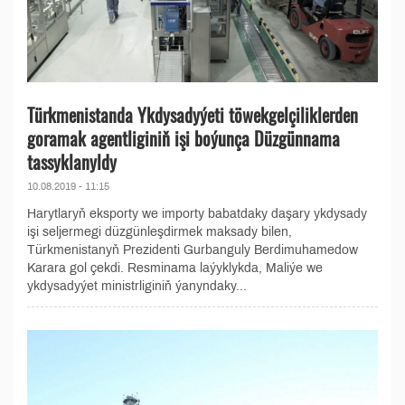
Türkmenistanda Ykdysadyýeti töwekgelçiliklerden
goramak agentliginiň işi boýunça Düzgünnama
tassyklanyldy
10.08.2019 - 11:15
Harytlaryň eksporty we importy babatdaky daşary ykdysady
işi seljermegi düzgünleşdirmek maksady bilen,
Türkmenistanyň Prezidenti Gurbanguly Berdimuhamedow
Karara gol çekdi. Resminama laýyklykda, Maliýe we
ykdysadyýet ministrliginiň ýanyndaky...