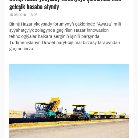
geleşik hasaba alyndy
15.08.2019 - 13:26
Birinji Hazar ykdysady forumynyň çäklerinde “Awaza” milli
syýahatçylyk zolagynda geçirilen Hazar innowasion
tehnologiýalar halkara serginiň işiniň barşynda
Türkmenistanyň Döwlet haryt-çig mal biržasy tarapyndan
göçme birža...