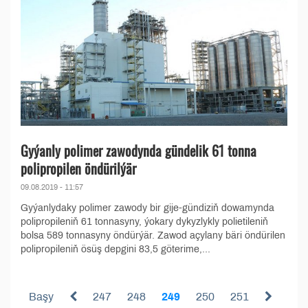
Gyýanly polimer zawodynda gündelik 61 tonna
polipropilen öndürilýär
09.08.2019 - 11:57
Gyýanlydaky polimer zawody bir gije-gündiziň dowamynda
polipropileniň 61 tonnasyny, ýokary dykyzlykly polietileniň
bolsa 589 tonnasyny öndürýär. Zawod açylany bäri öndürilen
polipropileniň ösüş depgini 83,5 göterime,...
Başy
247
248
249
250
251