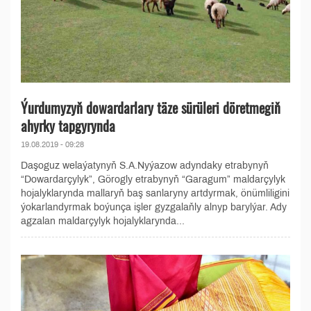
Ýurdumyzyň dowardarlary täze sürüleri döretmegiň
ahyrky tapgyrynda
19.08.2019 - 09:28
Daşoguz welaýatynyň S.A.Nyýazow adyndaky etrabynyň
“Dowardarçylyk”, Görogly etrabynyň “Garagum” maldarçylyk
hojalyklarynda mallaryň baş sanlaryny artdyrmak, önümliligini
ýokarlandyrmak boýunça işler gyzgalaňly alnyp barylýar. Ady
agzalan maldarçylyk hojalyklarynda...