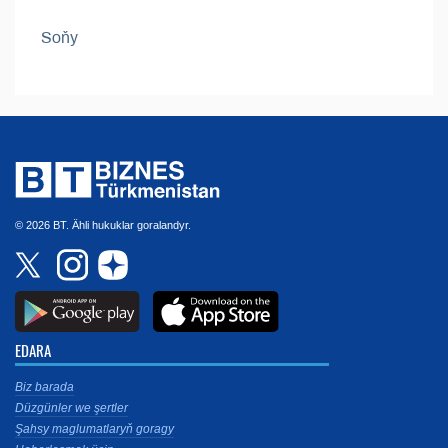
Soňy
© 2026 BT. Ähli hukuklar goralandyr.
EDARA
Biz barada
Düzgünler we şertler
Şahsy maglumatlaryň goragy