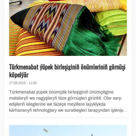
Türkmenabat ýüpek birleşiginiň önümleriniň görnüşi
köpelýär
17.08.2019 - 11:00
Türkmenabat ýüpek önümçilik birleşiginiň önümçiligine
matalaryň we nagyşlaryň täze görnüşleri girizildi. Olar sarp
edijileriň isleglerine we täzeçe meýillere laýyklykda
kärhananyň tehnologlary we suratkeşleri tarapyndan işlenip...