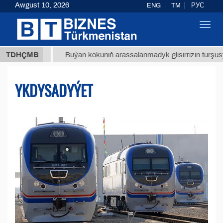
Awgust 10, 2026
ENG
TM
РУС
Toggl
navig
ТМТ
$1
TDHÇMB
Buýan köküniň arassalanmadyk glisirrizin turşusy (t.)
YKDYSADYÝET