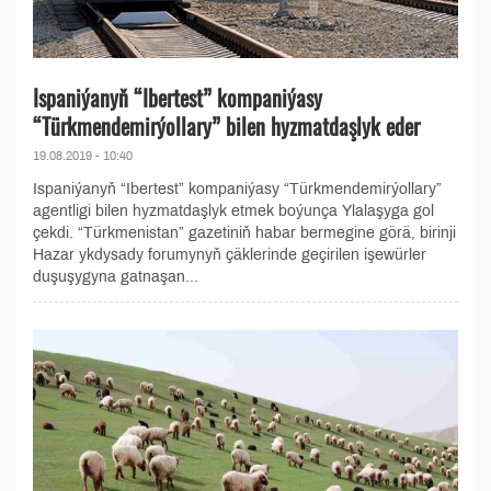
Ispaniýanyň “Ibertest” kompaniýasy
“Türkmendemirýollary” bilen hyzmatdaşlyk eder
19.08.2019 - 10:40
Ispaniýanyň “Ibertest” kompaniýasy “Türkmendemirýollary”
agentligi bilen hyzmatdaşlyk etmek boýunça Ylalaşyga gol
çekdi. “Türkmenistan” gazetiniň habar bermegine görä, birinji
Hazar ykdysady forumynyň çäklerinde geçirilen işewürler
duşuşygyna gatnaşan...