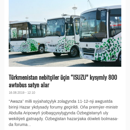
Türkmenistan nebitçiler üçin “ISUZU” kysymly 800
awtobus satyn alar
16.08.2019 - 12:10
“Awaza” milli syýahatçylyk zolagynda 11-12-nji awgustda
birinji Hazar ykdysady forumy geçirildi. Oňa premýer-ministr
Abdulla Aripowyň ýolbaşçysylygynda Özbegistanyň uly
wekiliýeti gatnaşdy. Özbegistan hazarýaka döwleti bolmasa-
da foruma...