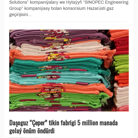
Solutions” kompaniýalary we Hytaýyň “SINOPEC Engineering
Group” kompaniýasy bolan konsorsium Hazarüsti gaz
geçirijisini...
Daşoguz “Çeper” tikin fabrigi 5 million manada
golaý önüm öndürdi