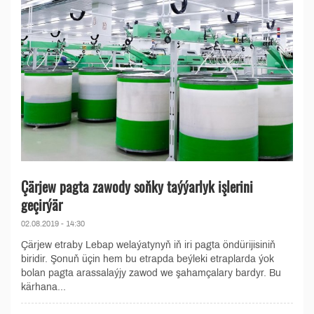
Çärjew pagta zawody soňky taýýarlyk işlerini
geçirýär
02.08.2019 - 14:30
Çärjew etraby Lebap welaýatynyň iň iri pagta öndürijisiniň
biridir. Şonuň üçin hem bu etrapda beýleki etraplarda ýok
bolan pagta arassalaýjy zawod we şahamçalary bardyr. Bu
kärhana...