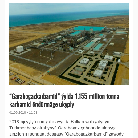
“Garabogazkarbamid” ýylda 1.155 million tonna
karbamid öndürmäge ukyply
01.08.2019 - 11:01
2018-nji ýylyň sentýabr aýynda Balkan welaýatynyň
Türkmenbaşy etrabynyň Garabogaz şäherinde ulanyşa
girizilen iri senagat desgasy “Garabogazkarbamid” zawody