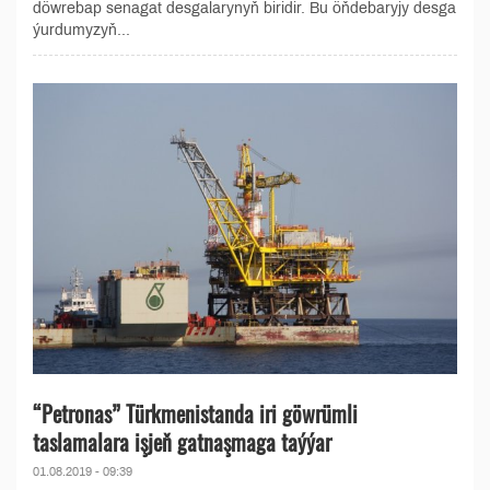
döwrebap senagat desgalarynyň biridir. Bu öňdebaryjy desga
ýurdumyzyň...
“Petronas” Türkmenistanda iri göwrümli
taslamalara işjeň gatnaşmaga taýýar
01.08.2019 - 09:39