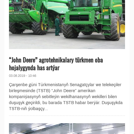
“John Deere” agrotehnikalary türkmen oba
hojalygynda has artýar
03.08.2019 - 10:46
Çarşenbe güni Türkmenistanyň Senagatçylar we telekeçiler
birleşmesinde (TSTB) “John Deere” amerikan
kompaniýasynyň sebitleýin wekilhanasynyň wekilleri bilen
duşuşyk geçirildi, bu barada TSTB habar berýär. Duşuşykda
TSTB-niň ýolbaşçy...