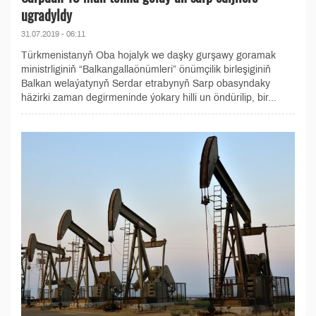
ugradyldy
31.07.2019 - 06:11
Türkmenistanyň Oba hojalyk we daşky gurşawy goramak
ministrliginiň “Balkangallaönümleri” önümçilik birleşiginiň
Balkan welaýatynyň Serdar etrabynyň Sarp obasyndaky
häzirki zaman degirmeninde ýokary hilli un öndürilip, bir...