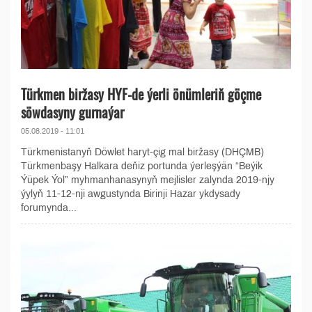
Türkmen biržasy HYF-de ýerli önümleriň göçme
söwdasyny gurnaýar
05.08.2019 - 11:01
Türkmenistanyň Döwlet haryt-çig mal biržasy (DHÇMB)
Türkmenbaşy Halkara deňiz portunda ýerleşýän “Beýik
Ýüpek Ýol” myhmanhanasynyň mejlisler zalynda 2019-njy
ýylyň 11-12-nji awgustynda Birinji Hazar ykdysady
forumynda...