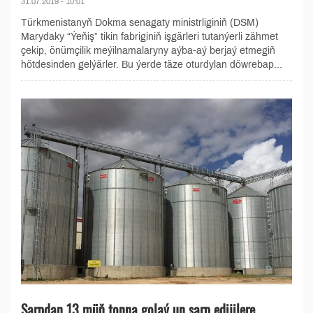
31.07.2019 - 10:01
Türkmenistanyň Dokma senagaty ministrliginiň (DSM)
Marydaky “Ýeňiş” tikin fabriginiň işgärleri tutanýerli zähmet
çekip, önümçilik meýilnamalaryny aýba-aý berjaý etmegiň
hötdesinden gelýärler. Bu ýerde täze oturdylan döwrebap...
Sarpdan 13 müň tonna golaý un sarp edijilere