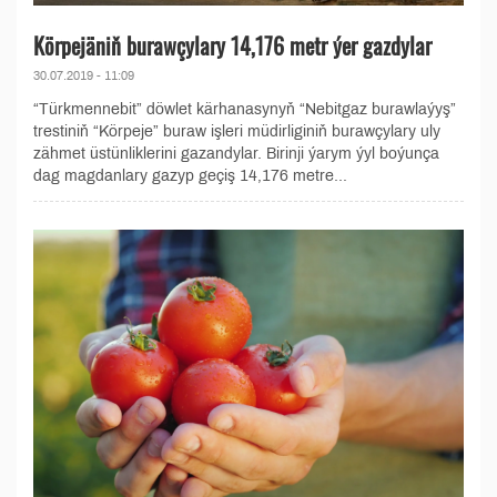
Körpejäniň burawçylary 14,176 metr ýer gazdylar
30.07.2019 - 11:09
“Türkmennebit” döwlet kärhanasynyň “Nebitgaz burawlaýyş”
trestiniň “Körpeje” buraw işleri müdirliginiň burawçylary uly
zähmet üstünliklerini gazandylar. Birinji ýarym ýyl boýunça
dag magdanlary gazyp geçiş 14,176 metre...