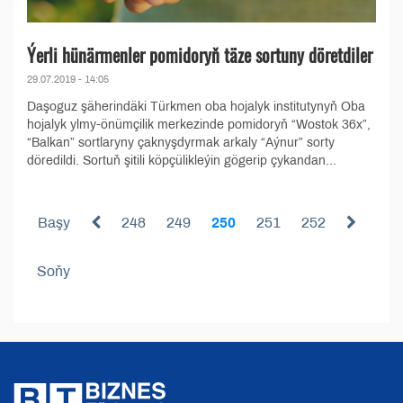
Ýerli hünärmenler pomidoryň täze sortuny döretdiler
29.07.2019 - 14:05
Daşoguz şäherindäki Türkmen oba hojalyk institutynyň Oba
hojalyk ylmy-önümçilik merkezinde pomidoryň “Wostok 36x”,
“Balkan” sortlaryny çaknyşdyrmak arkaly “Aýnur” sorty
döredildi. Sortuň şitili köpçülikleýin gögerip çykandan...
Başy
248
249
250
251
252
Soňy