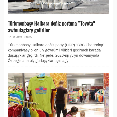
Türkmenbaşy Halkara deňiz portuna “Toyota”
awtoulaglary getiriler
07.08.2019 - 00:05
Türkmenbaşy Halkara deňiz porty (HDP) “BBС Chartering”
kompaniýasy bilen uly göwrümli ýükleri geçirmek barada
duşuşyklar geçirdi. Netijede, 2020-nji ýylyň dowamynda
Özbegistana uly gurluşyklar üçin agyr...