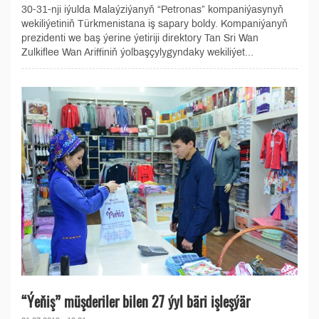
30-31-nji iýulda Malaýziýanyň “Petronas” kompaniýasynyň
wekiliýetiniň Türkmenistana iş sapary boldy. Kompaniýanyň
prezidenti we baş ýerine ýetiriji direktory Tan Sri Wan
Zulkiflee Wan Ariffiniň ýolbaşçylygyndaky wekiliýet...
“Ýeňiş” müşderiler bilen 27 ýyl bäri işleşýär