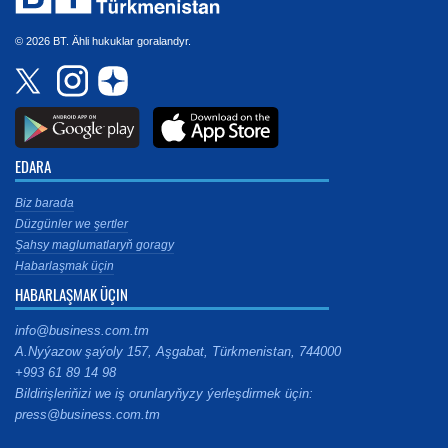
© 2026 BT. Ähli hukuklar goralandyr.
EDARA
Biz barada
Düzgünler we şertler
Şahsy maglumatlaryň goragy
Habarlaşmak üçin
HABARLAŞMAK ÜÇIN
info@business.com.tm
A.Nyýazow şaýoly 157, Aşgabat, Türkmenistan, 744000
+993 61 89 14 98
Bildirişleriňizi we iş orunlaryňyzy ýerleşdirmek üçin:
press@business.com.tm