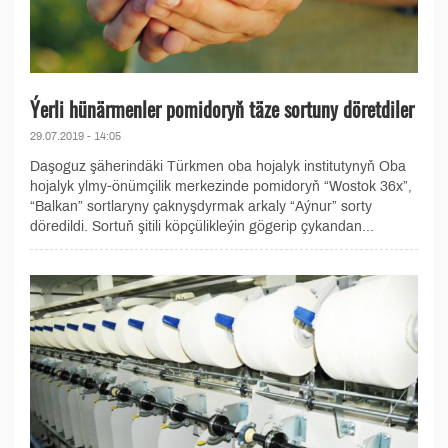
Ýerli hünärmenler pomidoryň täze sortuny döretdiler
29.07.2019 - 14:05
Daşoguz şäherindäki Türkmen oba hojalyk institutynyň Oba
hojalyk ylmy-önümçilik merkezinde pomidoryň “Wostok 36x”,
“Balkan” sortlaryny çaknyşdyrmak arkaly “Aýnur” sorty
döredildi. Sortuň şitili köpçülikleýin gögerip çykandan...