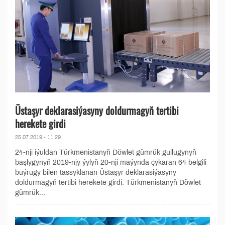
Üstaşyr deklarasiýasyny doldurmagyň tertibi
herekete girdi
25.07.2019 - 11:29
24-nji iýuldan Türkmenistanyň Döwlet gümrük gullugynyň
başlygynyň 2019-njy ýylyň 20-nji maýynda çykaran 64 belgili
buýrugy bilen tassyklanan Üstaşyr deklarasiýasyny
doldurmagyň tertibi herekete girdi. Türkmenistanyň Döwlet
gümrük...