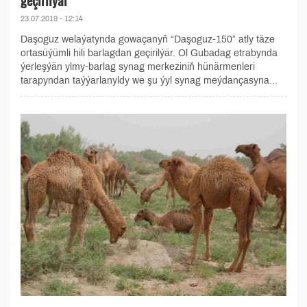
geçirilýär
23.07.2019 - 12:14
Daşoguz welaýatynda gowaçanyň “Daşoguz-150” atly täze
ortasüýümli hili barlagdan geçirilýär. Ol Gubadag etrabynda
ýerleşýän ylmy-barlag synag merkeziniň hünärmenleri
tarapyndan taýýarlanyldy we şu ýyl synag meýdançasyna...