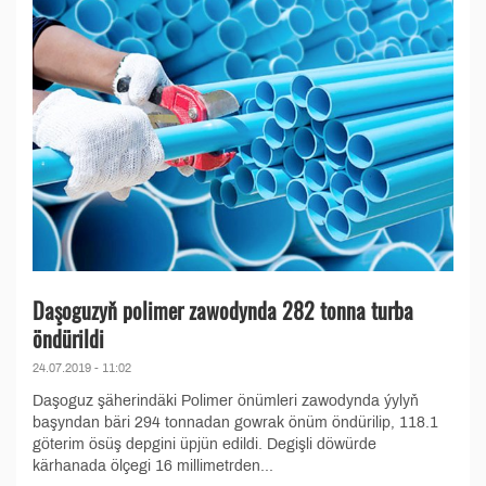
Daşoguzyň polimer zawodynda 282 tonna turba
öndürildi
24.07.2019 - 11:02
Daşoguz şäherindäki Polimer önümleri zawodynda ýylyň
başyndan bäri 294 tonnadan gowrak önüm öndürilip, 118.1
göterim ösüş depgini üpjün edildi. Degişli döwürde
kärhanada ölçegi 16 millimetrden...