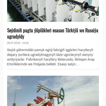
Seýdiniň pagta ýüplükleri esasan Türkiýä we Russiýa
ugradyldy
26.07.2019 - 14:02
Seýdi şäherindäki pamyk egriji fabrigiň işgärleri harytlaryň
daşary ýurtlara ugradylmagynyň täze ugurlarynyň sanyny
artdyrýarlar. Fabrikanyň harytlary Belarusda, Birleşen Arap
Emirliklerinde we Polşada bellidir. Esasy satyn...