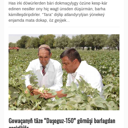
Has irki döwürlerden bäri dokmaçylygy özüne kesp-kär
edinen nesiller ony hiç wagt ünsden düşürmän, barha
kämilleşdiripdirler. “Tara” diýlip atlandyrylýan ýönekeý
enjamda mata dokap, öz geýjek...
Gowaçanyň täze “Daşoguz-150” görnüşi barlagdan