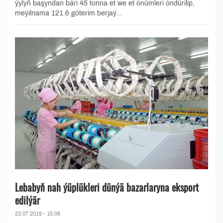
ýylyň başyndan bäri 45 tonna et we et önümleri öndürilip,
meýilnama 121.6 göterim berjaý...
Lebabyň nah ýüplükleri dünýä bazarlaryna eksport
edilýär
23.07.2019 - 15:08