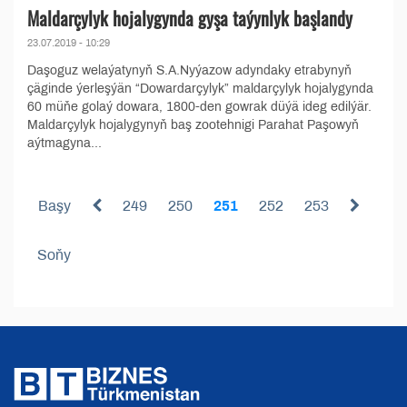
Maldarçylyk hojalygynda gyşa taýynlyk başlandy
23.07.2019 - 10:29
Daşoguz welaýatynyň S.A.Nyýazow adyndaky etrabynyň
çäginde ýerleşýän “Dowardarçylyk” maldarçylyk hojalygynda
60 müňe golaý dowara, 1800-den gowrak düýä ideg edilýär.
Maldarçylyk hojalygynyň baş zootehnigi Parahat Paşowyň
aýtmagyna...
Başy
249
250
251
252
253
Soňy