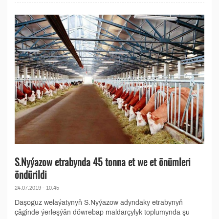
S.Nyýazow etrabynda 45 tonna et we et önümleri
öndürildi
24.07.2019 - 10:45
Daşoguz welaýatynyň S.Nyýazow adyndaky etrabynyň
çäginde ýerleşýän döwrebap maldarçylyk toplumynda şu