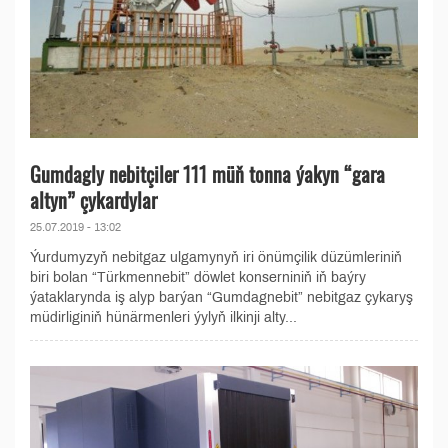
Gumdagly nebitçiler 111 müň tonna ýakyn “gara
altyn” çykardylar
25.07.2019 - 13:02
Ýurdumyzyň nebitgaz ulgamynyň iri önümçilik düzümleriniň
biri bolan “Türkmennebit” döwlet konserniniň iň baýry
ýataklarynda iş alyp barýan “Gumdagnebit” nebitgaz çykaryş
müdirliginiň hünärmenleri ýylyň ilkinji alty...