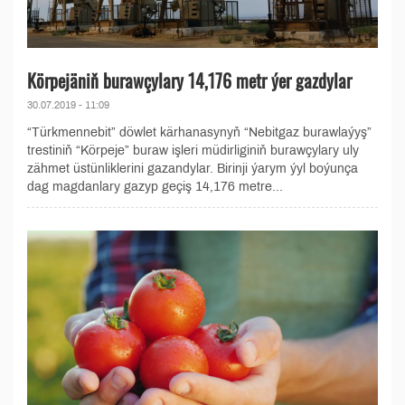
Körpejäniň burawçylary 14,176 metr ýer gazdylar
30.07.2019 - 11:09
“Türkmennebit” döwlet kärhanasynyň “Nebitgaz burawlaýyş”
trestiniň “Körpeje” buraw işleri müdirliginiň burawçylary uly
zähmet üstünliklerini gazandylar. Birinji ýarym ýyl boýunça
dag magdanlary gazyp geçiş 14,176 metre...