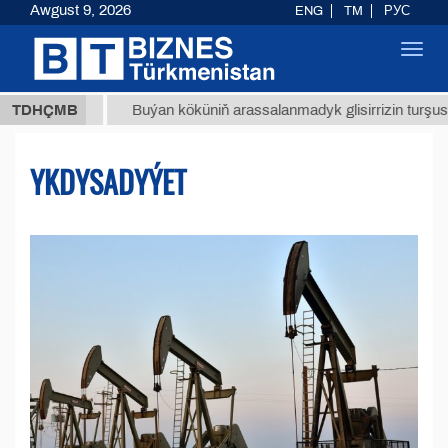
Awgust 9, 2026
ENG
TM
РУС
Toggl
navig
МТ
$12
TDHÇMB
Buýan köküniň arassalanmadyk glisirrizin turşusy (t.)
YKDYSADYÝET