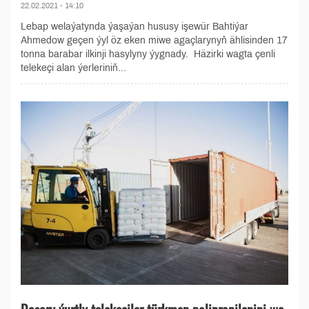
22.02.2021 - 14:10
Lebap welaýatynda ýaşaýan hususy işewür Bahtiýar
Ahmedow geçen ýyl öz eken miwe agaçlarynyň ählisinden 17
tonna barabar ilkinji hasylyny ýygnady. Häzirki wagta çenli
telekeçi alan ýerleriniň...