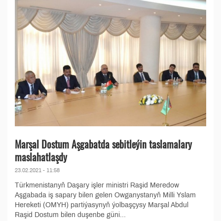
Marşal Dostum Aşgabatda sebitleýin taslamalary
maslahatlaşdy
23.02.2021 - 11:58
Türkmenistanyň Daşary işler ministri Raşid Meredow
Aşgabada iş sapary bilen gelen Owganystanyň Milli Yslam
Hereketi (OMYH) partiýasynyň ýolbaşçysy Marşal Abdul
Raşid Dostum bilen duşenbe güni...