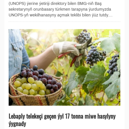
(UNOPS) ýerine ýetiriji direktory bilen BMG-niň Baş
sekretarynyň orunbasary türkmen tarapyna ýurdumyzda
UNOPS-yň wekilhanasyny açmak teklibi bilen ýüz tutdy....
Lebaply telekeçi geçen ýyl 17 tonna miwe hasylyny
ýygnady