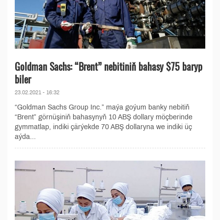
Goldman Sachs: “Brent” nebitiniň bahasy $75 baryp
biler
23.02.2021 - 16:32
“Goldman Sachs Group Inc.” maýa goýum banky nebitiň
“Brent” görnüşiniň bahasynyň 10 ABŞ dollary möçberinde
gymmatlap, indiki çärýekde 70 ABŞ dollaryna we indiki üç
aýda...