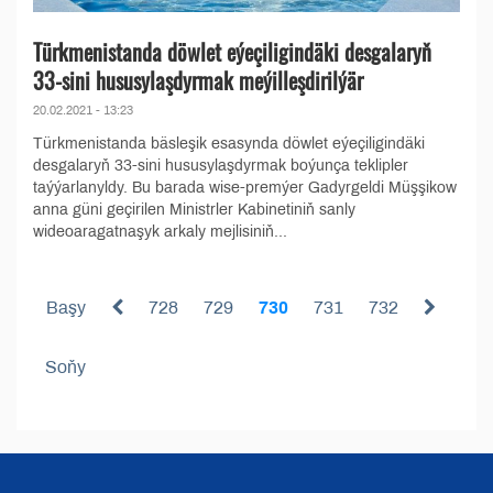
Türkmenistanda döwlet eýeçiligindäki desgalaryň
33-sini hususylaşdyrmak meýilleşdirilýär
20.02.2021 - 13:23
Türkmenistanda bäsleşik esasynda döwlet eýeçiligindäki
desgalaryň 33-sini hususylaşdyrmak boýunça teklipler
taýýarlanyldy. Bu barada wise-premýer Gadyrgeldi Müşşikow
anna güni geçirilen Ministrler Kabinetiniň sanly
wideoaragatnaşyk arkaly mejlisiniň...
Başy
728
729
730
731
732
Soňy