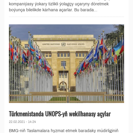
kompaniýasy ýokary tizlikli ýolagçy uçaryny döretmek
boýunça bilelikde kärhana açarlar. Bu barada...
Türkmenistanda UNOPS-yň wekilhanasy açylar
22.02.2021 - 14:24
BMG-niň Taslamalara hyzmat etmek baradaky müdirliginiň