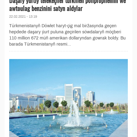
Daşary ýurtly telekeçiler türkmen polipropilenini we
awtoulag benzinini satyn aldylar
22.02.2021 - 13:19
Türkmenistanyň Döwlet haryt-çig mal biržasynda geçen
hepdede daşary ýurt puluna geçirilen söwdalaryň möçberi
110 million 672 müň amerikan dollaryndan gowrak boldy. Bu
barada Türkmenistanyň resmi...