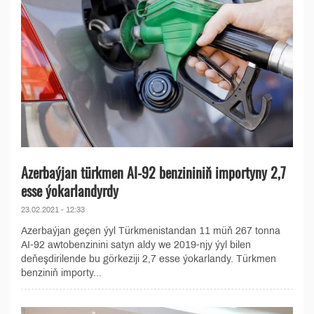
Azerbaýjan türkmen AI-92 benzininiň importyny 2,7
esse ýokarlandyrdy
23.02.2021 - 12:33
Azerbaýjan geçen ýyl Türkmenistandan 11 müň 267 tonna
AI-92 awtobenzinini satyn aldy we 2019-njy ýyl bilen
deňeşdirilende bu görkeziji 2,7 esse ýokarlandy. Türkmen
benziniň importy...