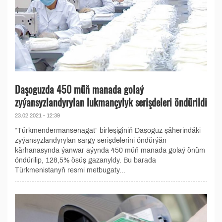
Daşoguzda 450 müň manada golaý
zyýansyzlandyrylan lukmançylyk serişdeleri öndürildi
23.02.2021 - 12:39
“Türkmendermansenagat” birleşiginiň Daşoguz şäherindäki
zyýansyzlandyrylan sargy serişdelerini öndürýän
kärhanasynda ýanwar aýynda 450 müň manada golaý önüm
öndürilip, 128,5% ösüş gazanyldy. Bu barada
Türkmenistanyň resmi metbugaty...