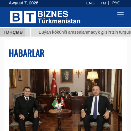
Awgust 7, 2026
ENG
TM
РУС
Toggl
navig
МТ
$12
TDHÇMB
Buýan köküniň arassalanmadyk glisirrizin turşusy (t.)
HABARLAR