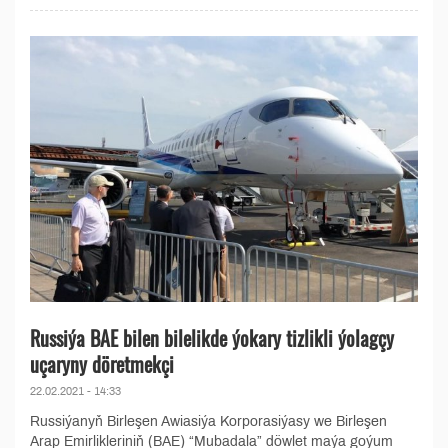
Russiýa BAE bilen bilelikde ýokary tizlikli ýolagçy
uçaryny döretmekçi
22.02.2021 - 14:33
Russiýanyň Birleşen Awiasiýa Korporasiýasy we Birleşen
Arap Emirlikleriniň (BAE) “Mubadala” döwlet maýa goýum