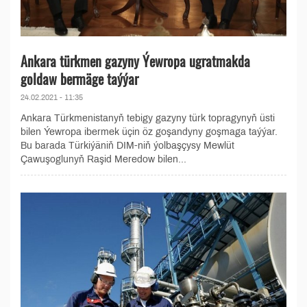
Ankara türkmen gazyny Ýewropa ugratmakda
goldaw bermäge taýýar
24.02.2021 - 11:35
Ankara Türkmenistanyň tebigy gazyny türk topragynyň üsti
bilen Ýewropa ibermek üçin öz goşandyny goşmaga taýýar.
Bu barada Türkiýäniň DIM-niň ýolbaşçysy Mewlüt
Çawuşoglunyň Raşid Meredow bilen...