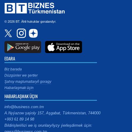
© 2026 BT. Ähli hukuklar goralandyr.
EDARA
Biz barada
Düzgünler we şertler
Şahsy maglumatlaryň goragy
Habarlaşmak üçin
HABARLAŞMAK ÜÇIN
info@business.com.tm
A.Nyýazow şaýoly 157, Aşgabat, Türkmenistan, 744000
+993 61 89 14 98
Bildirişleriňizi we iş orunlaryňyzy ýerleşdirmek üçin:
press@business.com.tm