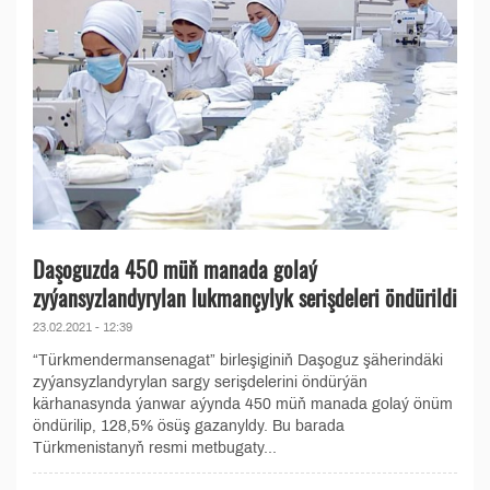
Daşoguzda 450 müň manada golaý
zyýansyzlandyrylan lukmançylyk serişdeleri öndürildi
23.02.2021 - 12:39
“Türkmendermansenagat” birleşiginiň Daşoguz şäherindäki
zyýansyzlandyrylan sargy serişdelerini öndürýän
kärhanasynda ýanwar aýynda 450 müň manada golaý önüm
öndürilip, 128,5% ösüş gazanyldy. Bu barada
Türkmenistanyň resmi metbugaty...