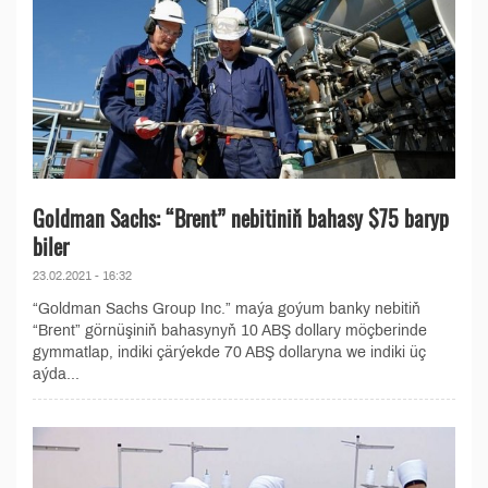
Goldman Sachs: “Brent” nebitiniň bahasy $75 baryp
biler
23.02.2021 - 16:32
“Goldman Sachs Group Inc.” maýa goýum banky nebitiň
“Brent” görnüşiniň bahasynyň 10 ABŞ dollary möçberinde
gymmatlap, indiki çärýekde 70 ABŞ dollaryna we indiki üç
aýda...