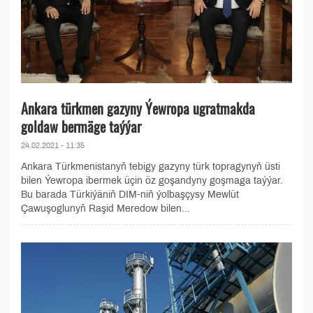
Ankara türkmen gazyny Ýewropa ugratmakda
goldaw bermäge taýýar
24.02.2021 - 11:35
Ankara Türkmenistanyň tebigy gazyny türk topragynyň üsti
bilen Ýewropa ibermek üçin öz goşandyny goşmaga taýýar.
Bu barada Türkiýäniň DIM-niň ýolbaşçysy Mewlüt
Çawuşoglunyň Raşid Meredow bilen...