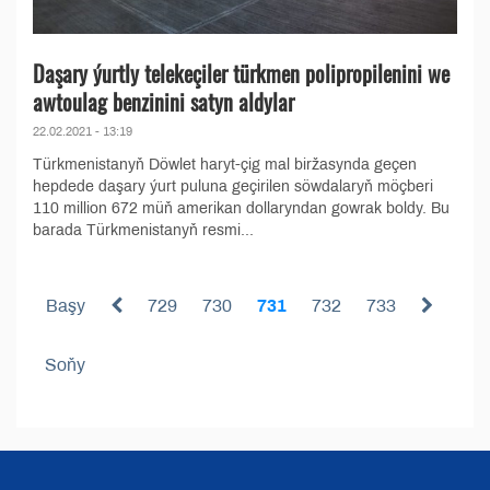
Daşary ýurtly telekeçiler türkmen polipropilenini we
awtoulag benzinini satyn aldylar
22.02.2021 - 13:19
Türkmenistanyň Döwlet haryt-çig mal biržasynda geçen
hepdede daşary ýurt puluna geçirilen söwdalaryň möçberi
110 million 672 müň amerikan dollaryndan gowrak boldy. Bu
barada Türkmenistanyň resmi...
Başy
729
730
731
732
733
Soňy