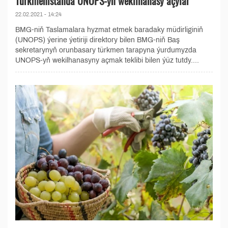
Türkmenistanda UNOPS-yň wekilhanasy açylar
22.02.2021 - 14:24
BMG-niň Taslamalara hyzmat etmek baradaky müdirliginiň
(UNOPS) ýerine ýetiriji direktory bilen BMG-niň Baş
sekretarynyň orunbasary türkmen tarapyna ýurdumyzda
UNOPS-yň wekilhanasyny açmak teklibi bilen ýüz tutdy....