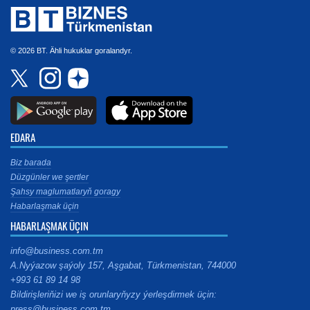
© 2026 BT. Ähli hukuklar goralandyr.
EDARA
Biz barada
Düzgünler we şertler
Şahsy maglumatlaryň goragy
Habarlaşmak üçin
HABARLAŞMAK ÜÇIN
info@business.com.tm
A.Nyýazow şaýoly 157, Aşgabat, Türkmenistan, 744000
+993 61 89 14 98
Bildirişleriňizi we iş orunlaryňyzy ýerleşdirmek üçin:
press@business.com.tm