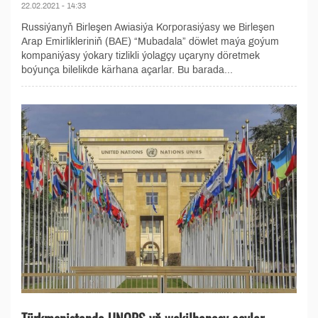
22.02.2021 - 14:33
Russiýanyň Birleşen Awiasiýa Korporasiýasy we Birleşen
Arap Emirlikleriniň (BAE) “Mubadala” döwlet maýa goýum
kompaniýasy ýokary tizlikli ýolagçy uçaryny döretmek
boýunça bilelikde kärhana açarlar. Bu barada...