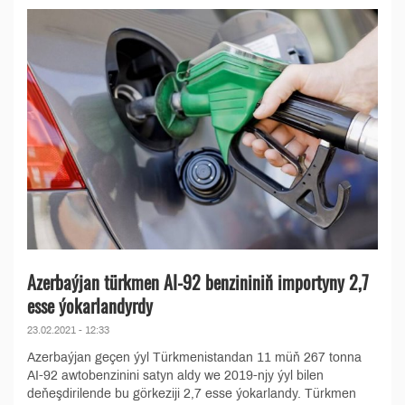
Azerbaýjan türkmen AI-92 benzininiň importyny 2,7
esse ýokarlandyrdy
23.02.2021 - 12:33
Azerbaýjan geçen ýyl Türkmenistandan 11 müň 267 tonna
AI-92 awtobenzinini satyn aldy we 2019-njy ýyl bilen
deňeşdirilende bu görkeziji 2,7 esse ýokarlandy. Türkmen