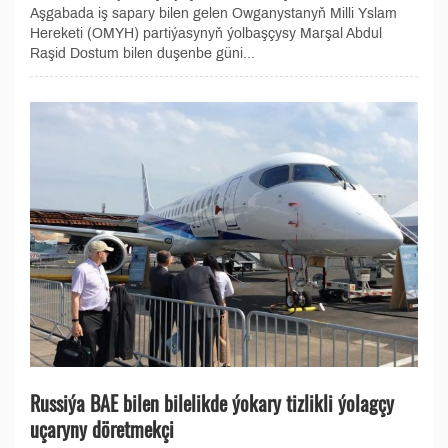
Aşgabada iş sapary bilen gelen Owganystanyň Milli Yslam
Hereketi (OMYH) partiýasynyň ýolbaşçysy Marşal Abdul
Raşid Dostum bilen duşenbe güni...
Russiýa BAE bilen bilelikde ýokary tizlikli ýolagçy
uçaryny döretmekçi