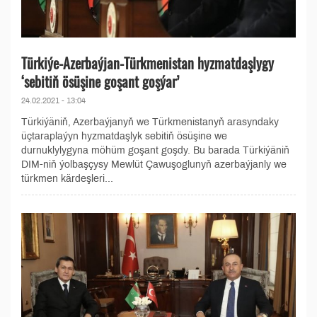
Türkiýe-Azerbaýjan-Türkmenistan hyzmatdaşlygy
‘sebitiň ösüşine goşant goşýar’
24.02.2021 - 13:04
Türkiýäniň, Azerbaýjanyň we Türkmenistanyň arasyndaky
üçtaraplaýyn hyzmatdaşlyk sebitiň ösüşine we
durnuklylygyna möhüm goşant goşdy. Bu barada Türkiýäniň
DIM-niň ýolbaşçysy Mewlüt Çawuşoglunyň azerbaýjanly we
türkmen kärdeşleri...