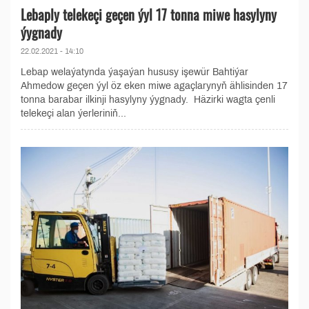
Lebaply telekeçi geçen ýyl 17 tonna miwe hasylyny
ýygnady
22.02.2021 - 14:10
Lebap welaýatynda ýaşaýan hususy işewür Bahtiýar
Ahmedow geçen ýyl öz eken miwe agaçlarynyň ählisinden 17
tonna barabar ilkinji hasylyny ýygnady. Häzirki wagta çenli
telekeçi alan ýerleriniň...