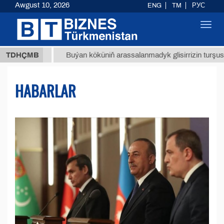
Awgust 10, 2026
ENG
TM
РУС
Toggl
navig
МТ
$12
TDHÇMB
Buýan köküniň arassalanmadyk glisirrizin turşusy (t.)
HABARLAR