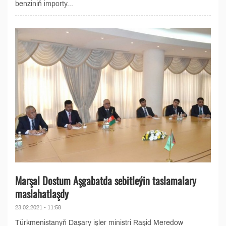
benziniň importy...
Marşal Dostum Aşgabatda sebitleýin taslamalary
maslahatlaşdy
23.02.2021 - 11:58
Türkmenistanyň Daşary işler ministri Raşid Meredow