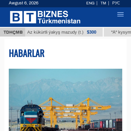
Awgust 6, 2026
ENG
TM
РУС
Toggl
navig
$300
TDHÇMB
Az kükürtli ýakyş mazudy (t.)
"А" kysymly tehniki 
HABARLAR