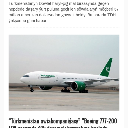
Türkmenistanyň Döwlet haryt-çig mal biržasynda geçen
hepdede daşary ýurt puluna geçirilen söwdalaryň möçberi 57
million amerikan dollaryndan gowrak boldy. Bu barada TDH
ýekşenbe güni habar...
“Türkmenistan awiakompaniýasy” “Boeing 777-200