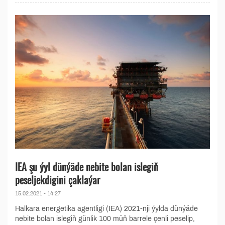
IEA şu ýyl dünýäde nebite bolan islegiň
peseljekdigini çaklaýar
15.02.2021 - 14:27
Halkara energetika agentligi (IEA) 2021-nji ýylda dünýäde
nebite bolan islegiň günlik 100 müň barrele çenli peselip,