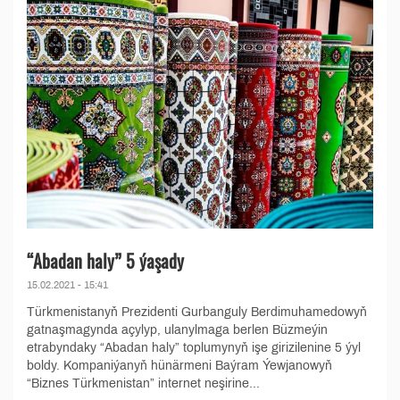
“Abadan haly” 5 ýaşady
15.02.2021 - 15:41
Türkmenistanyň Prezidenti Gurbanguly Berdimuhamedowyň
gatnaşmagynda açylyp, ulanylmaga berlen Büzmeýin
etrabyndaky “Abadan haly” toplumynyň işe girizilenine 5 ýyl
boldy. Kompaniýanyň hünärmeni Baýram Ýewjanowyň
“Biznes Türkmenistan” internet neşirine...