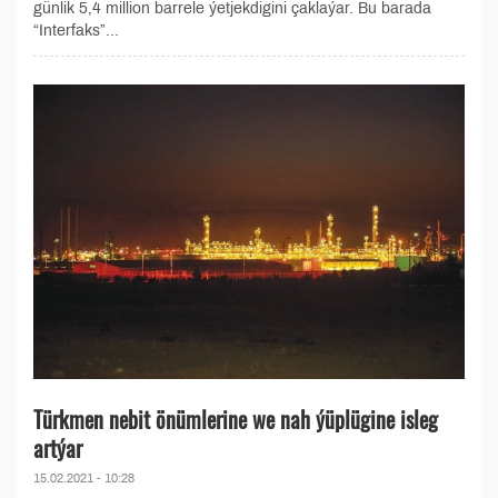
günlik 5,4 million barrele ýetjekdigini çaklaýar. Bu barada
“Interfaks”...
Türkmen nebit önümlerine we nah ýüplügine isleg
artýar
15.02.2021 - 10:28