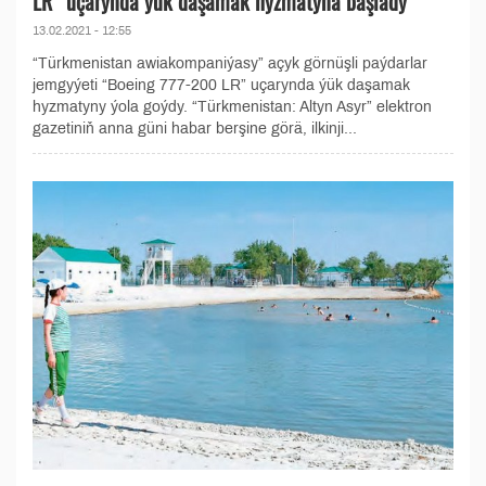
LR” uçarynda ýük daşamak hyzmatyna başlady
13.02.2021 - 12:55
“Türkmenistan awiakompaniýasy” açyk görnüşli paýdarlar
jemgyýeti “Boeing 777-200 LR” uçarynda ýük daşamak
hyzmatyny ýola goýdy. “Türkmenistan: Altyn Asyr” elektron
gazetiniň anna güni habar berşine görä, ilkinji...