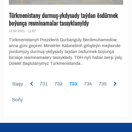
Türkmenistany durmuş-ykdysady taýdan ösdürmek
boýunça resminamalar tassyklanyldy
13.02.2021 - 11:57
Türkmenistanyň Prezidenti Gurbanguly Berdimuhamedow
anna güni geçiren Ministrler Kabinetiniň giňişleýin mejlisinde
ýurdumyzy durmuş-ykdysady taýdan ösdürmek boýunça
birnäçe resminamalary tassyklady. TDH-nyň habar berşi ýaly,
Döwlet Baştutanymyz Türkmenistanda...
Başy
731
732
733
734
735
Soňy