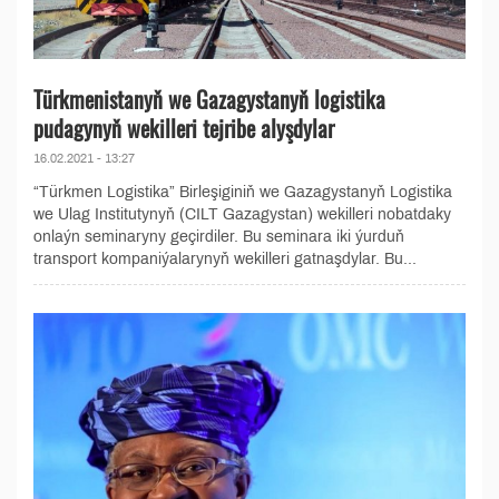
Türkmenistanyň we Gazagystanyň logistika
pudagynyň wekilleri tejribe alyşdylar
16.02.2021 - 13:27
“Türkmen Logistika” Birleşiginiň we Gazagystanyň Logistika
we Ulag Institutynyň (CILT Gazagystan) wekilleri nobatdaky
onlaýn seminaryny geçirdiler. Bu seminara iki ýurduň
transport kompaniýalarynyň wekilleri gatnaşdylar. Bu...