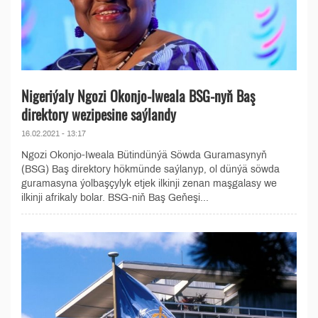
Nigeriýaly Ngozi Okonjo-Iweala BSG-nyň Baş
direktory wezipesine saýlandy
16.02.2021 - 13:17
Ngozi Okonjo-Iweala Bütindünýä Söwda Guramasynyň
(BSG) Baş direktory hökmünde saýlanyp, ol dünýä söwda
guramasyna ýolbaşçylyk etjek ilkinji zenan maşgalasy we
ilkinji afrikaly bolar. BSG-niň Baş Geňeşi...