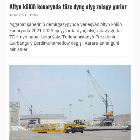
Altyn kölüň kenarynda täze dynç alyş zolagy gurlar
13.02.2021 - 12:05
Aşgabat şäheriniň demirgazygynda ýerleşýän Altyn kölüň
kenarynda 2021-2024-nji ýyllarda dynç alyş zolagy gurlar.
TDH-nyň habar berşi ýaly, Türkmenistanyň Prezidenti
Gurbanguly Berdimuhamedow degişli Karara anna güni
Ministrler...