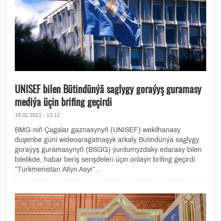
UNISEF bilen Bütindünýä saglygy goraýyş guramasy
mediýa üçin brifing geçirdi
16.02.2021 - 13:12
BMG-niň Çagalar gaznasynyň (UNISEF) wekilhanasy
duşenbe güni wideoaragatnaşyk arkaly Bütindünýä saglygy
goraýyş guramasynyň (BSGG) ýurdumyzdaky edarasy bilen
bilelikde, habar beriş serişdeleri üçin onlaýn brifing geçirdi.
“Türkmenistan:Altyn Asyr”...