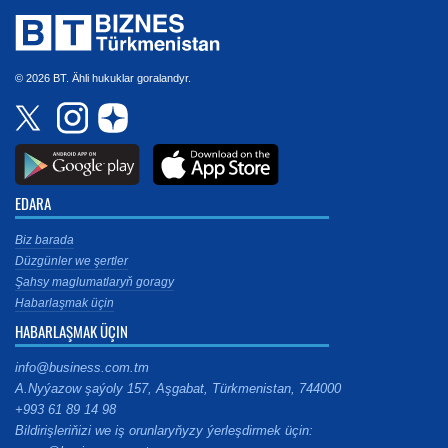
© 2026 BT. Ähli hukuklar goralandyr.
EDARA
Biz barada
Düzgünler we şertler
Şahsy maglumatlaryň goragy
Habarlaşmak üçin
HABARLAŞMAK ÜÇIN
info@business.com.tm
A.Nyýazow şaýoly 157, Aşgabat, Türkmenistan, 744000
+993 61 89 14 98
Bildirişleriňizi we iş orunlaryňyzy ýerleşdirmek üçin: