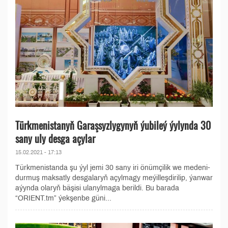
Türkmenistanyň Garaşsyzlygynyň ýubileý ýylynda 30
sany uly desga açylar
15.02.2021 - 17:13
Türkmenistanda şu ýyl jemi 30 sany iri önümçilik we medeni-
durmuş maksatly desgalaryň açylmagy meýilleşdirilip, ýanwar
aýynda olaryň bäşisi ulanylmaga berildi. Bu barada
“ORIENT.tm” ýekşenbe güni...