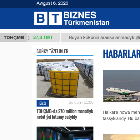
Awgust 6, 2026
37,8 ТМТ
/1 (kg.)
TDHÇMB
Buýan köküniň arassalanmadyk glisirrizin 
HABARLA
SOŇKY TÄZELIKLER
Birža
Şu gün - 11:06
TDHÇMB-da 270 million manatlyk
Halkara howa menz
nebit ýol bitumy satyldy
tassyklandy. Bu ba