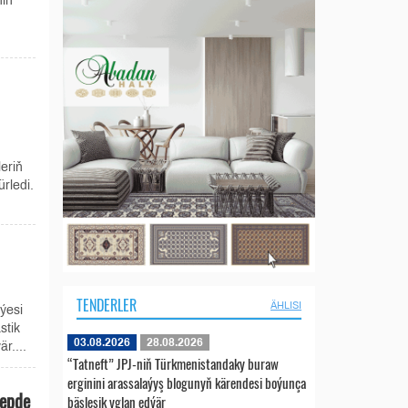
niň
eriň
rledi.
TENDERLER
ÄHLISI
ýesi
stik
03.08.2026
28.08.2026
r....
“Tatneft” JPJ-niň Türkmenistandaky buraw
erginini arassalaýyş blogunyň kärendesi boýunça
hepde
bäsleşik yglan edýär