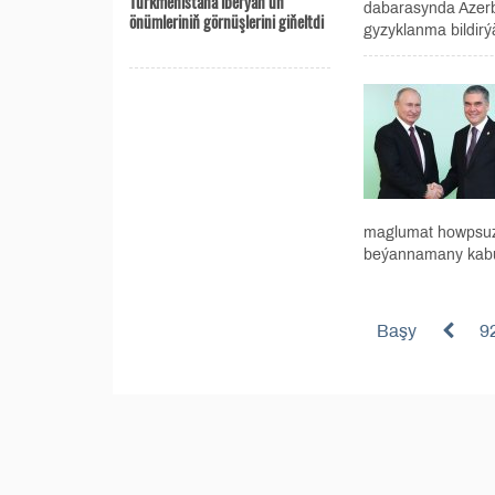
Türkmenistana iberýän un
dabarasynda Azerb
önümleriniň görnüşlerini giňeltdi
gyzyklanma bildirýä
maglumat howpsuzl
beýannamany kabul 
Başy
9