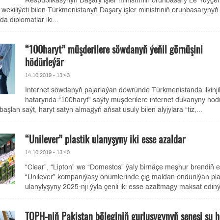
Respublikasynyň Daşary işler ministriniň orunbasary Le Ýuýçe
wekiliýeti bilen Türkmenistanyň Daşary işler ministriniň orunbasarynyň
 diplomatlar iki...
“100haryt” müşderilere söwdanyň ýeňil görnüşini
hödürleýär
14.10.2019 - 13:43
Internet söwdanyň pajarlaýan döwründe Türkmenistanda ilkinjil
hatarynda “100haryt” saýty müşderilere internet dükanyny hödü
başlan saýt, haryt satyn almagyň aňsat usuly bilen alyjylara “tiz,...
“Unilever” plastik ulanyşyny iki esse azaldar
14.10.2019 - 13:40
“Clear”, “Lipton” we “Domestos” ýaly birnäçe meşhur brendiň e
“Unilever” kompaniýasy önümlerinde çig maldan öndürilýän pla
ulanylyşyny 2025-nji ýyla çenli iki esse azaltmagy maksat edinýä
TOPH-niň Pakistan böleginiň gurluşygynyň senesi şu 