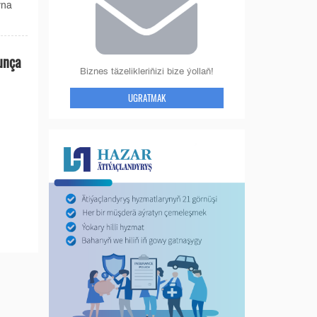
yna
unça
Biznes täzelikleriňizi bize ýollaň!
UGRATMAK