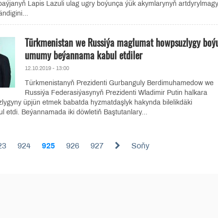
aýjanyň Lapis Lazuli ulag ugry boýunça ýük akymlarynyň artdyrylmag
ndigini...
Türkmenistan we Russiýa maglumat howpsuzlygy boý
umumy beýannama kabul etdiler
12.10.2019 - 13:00
Türkmenistanyň Prezidenti Gurbanguly Berdimuhamedow we
Russiýa Federasiýasynyň Prezidenti Wladimir Putin halkara
ygyny üpjün etmek babatda hyzmatdaşlyk hakynda bilelikdäki
etdi. Beýannamada iki döwletiň Baştutanlary...
23
924
925
926
927
Soňy