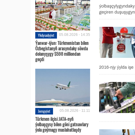
ýolbaşçylygyndaky 
geçiren duşuşygynda
Ykdysadyýet
05.08.2026 - 14:35
Ýanwar-iýun: Türkmenistan bilen
Özbegistanyň arasyndaky söwda
dolanyşygy $598 milliondan
geçdi
2016-njy ýylda işe 
Jemgyýet
05.08.2026 - 11:11
Türkmen ilçisi JATA-nyň
ýolbaşçysy bilen göni gatnawlary
ýola goýmagy maslahatlaşdy