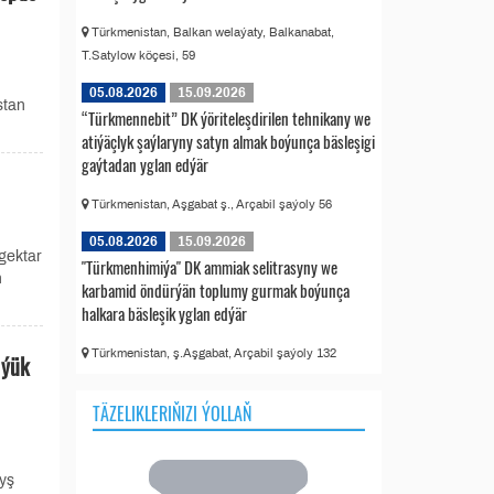
Türkmenistan, Balkan welaýaty, Balkanabat,
T.Satylow köçesi, 59
05.08.2026
15.09.2026
stan
“Türkmennebit” DK ýöriteleşdirilen tehnikany we
atiýäçlyk şaýlaryny satyn almak boýunça bäsleşigi
gaýtadan yglan edýär
Türkmenistan, Aşgabat ş., Arçabil şaýoly 56
05.08.2026
15.09.2026
 gektar
"Türkmenhimiýa" DK ammiak selitrasyny we
ň
karbamid öndürýän toplumy gurmak boýunça
halkara bäsleşik yglan edýär
Türkmenistan, ş.Aşgabat, Arçabil şaýoly 132
 ýük
TÄZELIKLERIŇIZI ÝOLLAŇ
yş