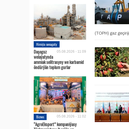
(TOPH) gaz geçiriji
Himiýa senagaty
Daşoguz
05.08.2026 - 11:09
welaýatynda
ammiak selitrasyny we karbamid
öndürýän toplum gurlar
Biznes
05.08.2026 - 11:02
“AgroEksport” kompaniýasy