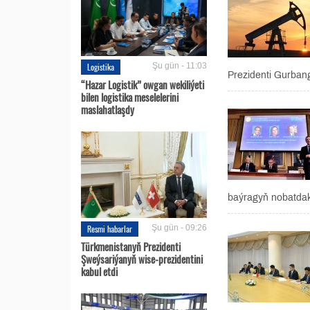
Logistika
Şu gün - 11:03
Prezidenti Gurban
“Hazar Logistik” owgan wekiliýeti
bilen logistika meselelerini
maslahatlaşdy
baýragyň nobatdaky
Resmi habarlar
Şu gün - 09:26
Türkmenistanyň Prezidenti
Şweýsariýanyň wise-prezidentini
kabul etdi