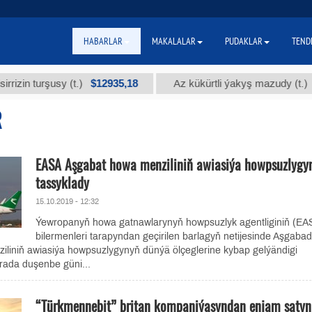
HABARLAR
MAKALALAR
PUDAKLAR
TEND
$12935,18
$300
turşusy (t.)
Az kükürtli ýakyş mazudy (t.)
R
EASA Aşgabat howa menziliniň awiasiýa howpsuzlygy
tassyklady
15.10.2019 - 12:32
Ýewropanyň howa gatnawlarynyň howpsuzlyk agentliginiň (EA
bilermenleri tarapyndan geçirilen barlagyň netijesinde Aşgaba
iliniň awiasiýa howpsuzlygynyň dünýä ölçeglerine kybap gelýändigi
rada duşenbe güni...
“Türkmennebit” britan kompaniýasyndan enjam satyn