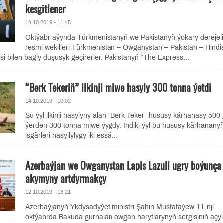
kesgitlener
14.10.2019 - 11:45
Oktýabr aýynda Türkmenistanyň we Pakistanyň ýokary derejeli
resmi wekilleri Türkmenistan – Owganystan – Pakistan – Hindi
si bilen bagly duşuşyk geçirerler. Pakistanyň “The Express...
“Berk Tekeriň” ilkinji miwe hasyly 300 tonna ýetdi
14.10.2019 - 10:02
Şu ýyl ilkinji hasylyny alan “Berk Teker” hususy kärhanasy 500
ýerden 300 tonna miwe ýygdy. Indiki ýyl bu hususy kärhanany
işgärleri hasyllylygy iki essä...
Azerbaýjan we Owganystan Lapis Lazuli ugry boýunça
akymyny artdyrmakçy
12.10.2019 - 13:21
Azerbaýjanyň Ykdysadyýet ministri Şahin Mustafaýew 11-nji
oktýabrda Bakuda gurnalan owgan harytlarynyň sergisiniň açyl