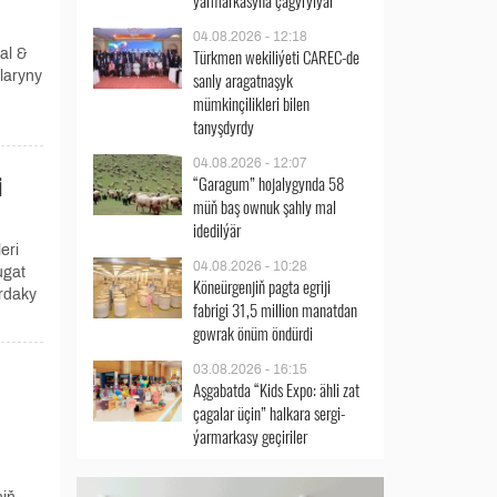
ýarmarkasyna çagyrylýar
04.08.2026 - 12:18
Türkmen wekiliýeti CAREC-de
al &
laryny
sanly aragatnaşyk
mümkinçilikleri bilen
tanyşdyrdy
04.08.2026 - 12:07
i
“Garagum” hojalygynda 58
müň baş ownuk şahly mal
idedilýär
eri
04.08.2026 - 10:28
ugat
Köneürgenjiň pagta egriji
rdaky
fabrigi 31,5 million manatdan
gowrak önüm öndürdi
03.08.2026 - 16:15
Aşgabatda “Kids Expo: ähli zat
çagalar üçin” halkara sergi-
ýarmarkasy geçiriler