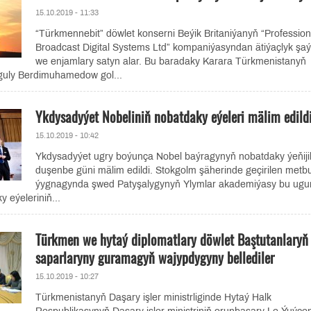
15.10.2019 - 11:33
“Türkmennebit” döwlet konserni Beýik Britaniýanyň “Profession
Broadcast Digital Systems Ltd” kompaniýasyndan ätiýaçlyk şaý
we enjamlary satyn alar. Bu baradaky Karara Türkmenistanyň
guly Berdimuhamedow gol...
Ykdysadyýet Nobeliniň nobatdaky eýeleri mälim edild
15.10.2019 - 10:42
Ykdysadyýet ugry boýunça Nobel baýragynyň nobatdaky ýeňijil
duşenbe güni mälim edildi. Stokgolm şäherinde geçirilen metb
ýygnagynda şwed Patyşalygynyň Ylymlar akademiýasy bu ugu
 eýeleriniň...
Türkmen we hytaý diplomatlary döwlet Baştutanlaryň
saparlaryny guramagyň wajypdygyny bellediler
15.10.2019 - 10:27
Türkmenistanyň Daşary işler ministrliginde Hytaý Halk