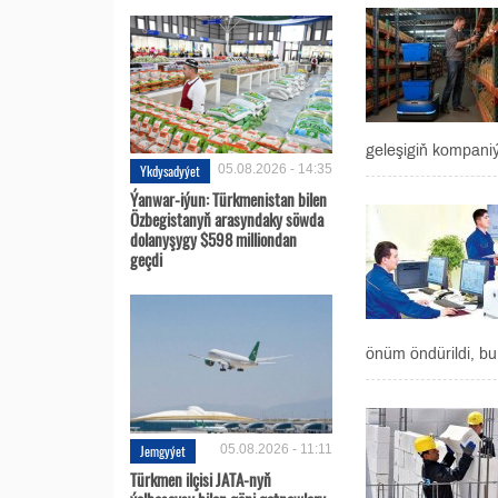
geleşigiň kompaniý
Ykdysadyýet
05.08.2026 - 14:35
Ýanwar-iýun: Türkmenistan bilen
Özbegistanyň arasyndaky söwda
dolanyşygy $598 milliondan
geçdi
önüm öndürildi, bu
Jemgyýet
05.08.2026 - 11:11
Türkmen ilçisi JATA-nyň