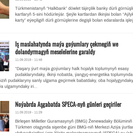
Türkmenistanyň “Halkbank” döwlet täjirçilik banky dürli görnüşli
kartlaryň 5-sini hödürleýär. Şeýle kartlardan ilkinjisi bolan “Aýly
karty” eýeçiligiň dürli görnüşlerine degişli bolan edaralarda işl
Iş maslahatynda maýa goýumlary çekmegiň we
dolandyrmagyň meselelerine garaldy
11.09.2019 - 11:48
“Daşary ýurt maýa goýumlary halk hojalyk toplumynyň esasy
pudaklaryndaky, ilkinji nobatda, ýangyç-energetika toplumynda
miziň pudaklaryny sanly ulgama geçirmek babatdaky, oba hojalygyndaky
a ulgamyndaky iri...
Noýabrda Aşgabatda SPECA-nyň günleri geçiriler
11.09.2019 - 11:29
Birleşen Milletler Guramasynyň (BMG) Ženewadaky Bölüminiň
Türkmen otagynda sişenbe güni BMG-niň Merkezi Aziýa ýurtla