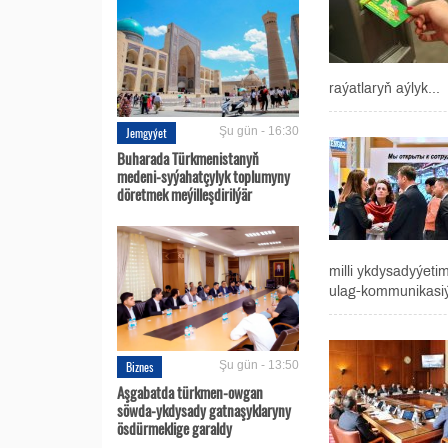
raýatlaryň aýlyk...
Jemgyýet
Şu gün - 16:30
Buharada Türkmenistanyň
medeni-syýahatçylyk toplumyny
döretmek meýilleşdirilýär
milli ykdysadyýeti
ulag-kommunikasiý
Biznes
Şu gün - 13:50
Aşgabatda türkmen-owgan
söwda-ykdysady gatnaşyklaryny
ösdürmeklige garaldy