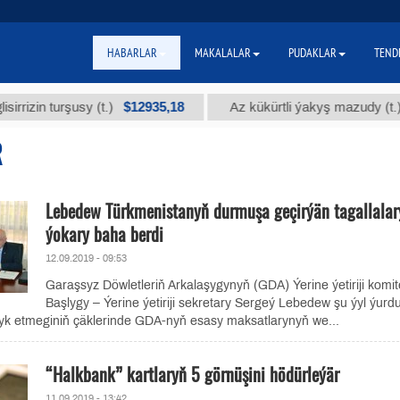
HABARLAR
MAKALALAR
PUDAKLAR
TEND
$12935,18
$300
 turşusy (t.)
Az kükürtli ýakyş mazudy (t.)
R
Lebedew Türkmenistanyň durmuşa geçirýän tagallala
ýokary baha berdi
12.09.2019 - 09:53
Garaşsyz Döwletleriň Arkalaşygynyň (GDA) Ýerine ýetiriji komit
Başlygy – Ýerine ýetiriji sekretary Sergeý Lebedew şu ýyl ýurd
lyk etmeginiň çäklerinde GDA-nyň esasy maksatlarynyň we...
“Halkbank” kartlaryň 5 görnüşini hödürleýär
11.09.2019 - 13:42