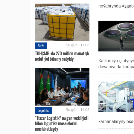
noýabrynda Aşgabat
Birža
Şu gün - 11:06
TDHÇMB-da 270 million manatlyk
nebit ýol bitumy satyldy
Kaliforniýa ştatyn
dowamynda kompan
Logistika
Şu gün - 11:03
“Hazar Logistik” owgan wekiliýeti
kärhanalaryny ösdü
bilen logistika meselelerini
maslahatlaşdy