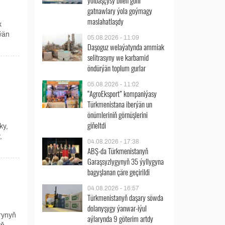
ýolbaşçysy bilen göni
gatnawlary ýola goýmagy
maslahatlaşdy
k
eýän
05.08.2026 - 11:09
Daşoguz welaýatynda ammiak
selitrasyny we karbamid
öndürýän toplum gurlar
05.08.2026 - 11:02
“AgroEksport” kompaniýasy
Türkmenistana iberýän un
önümleriniň görnüşlerini
giňeltdi
ky,
,
04.08.2026 - 17:38
ABŞ-da Türkmenistanyň
Garaşsyzlygynyň 35 ýyllygyna
bagyşlanan çäre geçirildi
04.08.2026 - 16:57
Türkmenistanyň daşary söwda
dolanyşygy ýanwar-iýul
rynyň
aýlarynda 9 göterim artdy