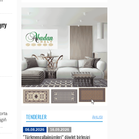
yň
yry
orta
TENDERLER
ÄHLISI
igiň
..
06.08.2026
16.09.2026
“Türkmengallaönümleri” döwlet birleşigi