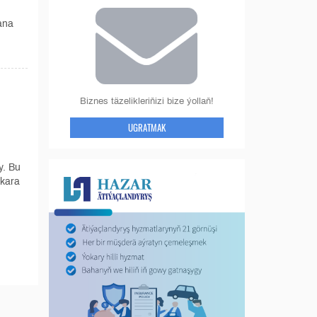
ana
Biznes täzelikleriňizi bize ýollaň!
UGRATMAK
y. Bu
lkara