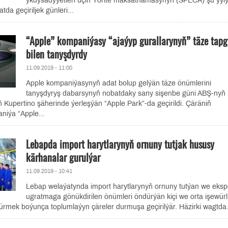
ykdysadyýetleri üçin Ýörite maksatnamasynyň (SPECA) şu ýyl
da geçiriljek günleri...
“Apple” kompaniýasy “ajaýyp gurallarynyň” täze tapg
bilen tanyşdyrdy
11.09.2019 - 11:00
Apple kompaniýasynyň adat bolup gelýän täze önümlerini
tanyşdyryş dabarsynyň nobatdaky sany sişenbe güni ABŞ-nyň
yň Kupertino şäherinde ýerleşýän “Apple Park”-da geçirildi. Çäräniň
iýa “Apple...
Lebapda import harytlarynyň ornuny tutjak hususy
kärhanalar gurulýar
11.09.2019 - 10:41
Lebap welaýatynda import harytlarynyň ornuny tutýan we eksp
ugratmaga gönükdirilen önümleri öndürýän kiçi we orta işewürl
rmek boýunça toplumlaýyn çäreler durmuşa geçirilýär. Häzirki wagtda.