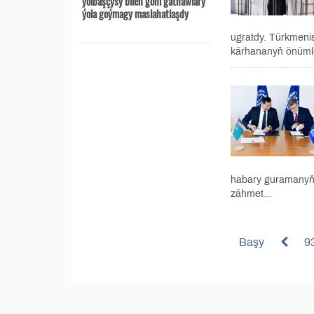
ýolbaşçysy bilen göni gatnawlary
ýola goýmagy maslahatlaşdy
ugratdy. Türkmenis
kärhananyň önümle
habary guramanyň 
zähmet...
Başy
9