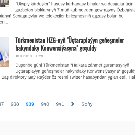
“Ukyply kärdeşler” hususy kärhanasy binalar we desgalar üçin
gazbeton bloklarynyň 7 müň kubmetrden gowragyny Özbegist
tanyň Senagatçylar we telekeçiler birleşmesiniň agzasy bolan bu
ri...
Türkmenistan HZG-nyň "Üçtaraplaýyn geňeşmeler
hakyndaky Konwensiýasyna" goşuldy
10.09.2019 - 00:28
Duşenbe güni Türkmenistan "Halkara zähmet guramasynyň
Üçtaraplaýyn geňeşmeler hakyndaky Konwensiýasyna" goşuld
Baş direktory Gaý Raýder öz resmi Twitter hasabyndan yglan etdi. Ha
37
938
939
940
941
Soňy