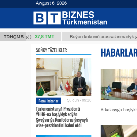
Awgust 6, 2026
37,8 ТМТ
4/1 (kg.)
TDHÇMB
Buýan köküniň arassalanmadyk glisirrizin
HABARLA
SOŇKY TÄZELIKLER
Resmi habarlar
Şu gün - 09:26
Türkmenistanyň Prezidenti
Arkalaşyga başlyk
ÝHHG-na başlyklyk edýän
Şweýsariýa Konfederasiýasynyň
wise-prezidentini kabul etdi