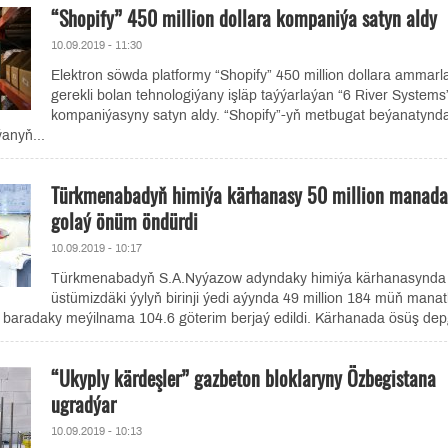
“Shopify” 450 million dollara kompaniýa satyn aldy
10.09.2019 - 11:30
Elektron söwda platformy “Shopify” 450 million dollara ammarla
gerekli bolan tehnologiýany işläp taýýarlaýan “6 River Systems
kompaniýasyny satyn aldy. “Shopify”-yň metbugat beýanatynd
anyň...
Türkmenabadyň himiýa kärhanasy 50 million manada
golaý önüm öndürdi
10.09.2019 - 10:17
Türkmenabadyň S.A.Nyýazow adyndaky himiýa kärhanasynda
üstümizdäki ýylyň birinji ýedi aýynda 49 million 184 müň manat
 baradaky meýilnama 104.6 göterim berjaý edildi. Kärhanada ösüş depg
“Ukyply kärdeşler” gazbeton bloklaryny Özbegistana
ugradýar
10.09.2019 - 10:13