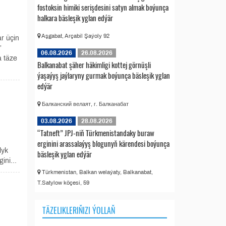
fostoksin himiki serişdesini satyn almak boýunça
halkara bäsleşik yglan edýär
Aşgabat, Arçabil Şaýoly 92
r üçin
”
06.08.2026
26.08.2026
a täze
Balkanabat şäher häkimligi kottej görnüşli
ýaşaýyş jaýlaryny gurmak boýunça bäsleşik yglan
edýär
Балканский велаят, г. Балканабат
03.08.2026
28.08.2026
“Tatneft” JPJ-niň Türkmenistandaky buraw
erginini arassalaýyş blogunyň kärendesi boýunça
lyk
bäsleşik yglan edýär
ini...
Türkmenistan, Balkan welaýaty, Balkanabat,
T.Satylow köçesi, 59
TÄZELIKLERIŇIZI ÝOLLAŇ