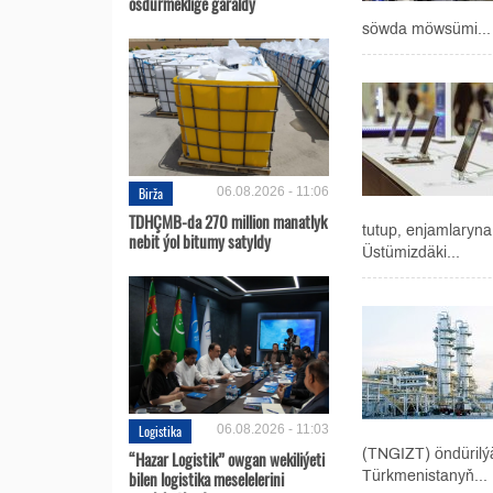
ösdürmeklige garaldy
söwda möwsümi...
Birža
06.08.2026 - 11:06
TDHÇMB-da 270 million manatlyk
tutup, enjamlaryna
nebit ýol bitumy satyldy
Üstümizdäki...
Logistika
06.08.2026 - 11:03
(TNGIZT) öndürilý
“Hazar Logistik” owgan wekiliýeti
bilen logistika meselelerini
Türkmenistanyň...