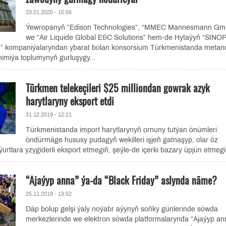
23.01.2020 - 15:55
Ýewropanyň “Edison Technologies”, “MMEC Mannesmann Gm
we “Air Liquide Global E&C Solutions” hem-de Hytaýyň “SINO
” kompaniýalaryndan ybarat bolan konsorsium Türkmenistanda metan
zhimiýa toplumynyň gurluşygy...
Türkmen telekeçileri $25 milliondan gowrak azyk
harytlaryny eksport etdi
31.12.2019 - 12:21
Türkmenistanda import harytlarynyň ornuny tutýan önümleri
öndürmäge hususy pudagyň wekilleri işjeň gatnaşyp, olar öz
urtlara yzygiderli eksport etmegiň, şeýle-de içerki bazary üpjün etmegi
“Ajaýyp anna” ýa-da “Black Friday” aslynda näme?
25.11.2019 - 13:52
Däp bolup gelşi ýaly noýabr aýynyň soňky günlerinde söwda
merkezlerinde we elektron söwda platformalarynda “Ajaýyp an