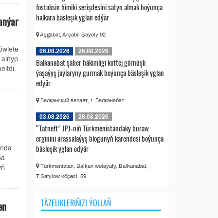
fostoksin himiki serişdesini satyn almak boýunça
halkara bäsleşik yglan edýär
anýar
Aşgabat, Arçabil Şaýoly 92
öwlete
06.08.2026
26.08.2026
 alnyp
Balkanabat şäher häkimligi kottej görnüşli
eltdi.
ýaşaýyş jaýlaryny gurmak boýunça bäsleşik yglan
edýär
Балканский велаят, г. Балканабат
03.08.2026
28.08.2026
“Tatneft” JPJ-niň Türkmenistandaky buraw
erginini arassalaýyş blogunyň kärendesi boýunça
bäsleşik yglan edýär
ynda
na
Türkmenistan, Balkan welaýaty, Balkanabat,
yň
T.Satylow köçesi, 59
TÄZELIKLERIŇIZI ÝOLLAŇ
en