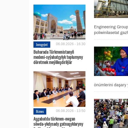
Engineering Group
poliwinilasetat ga
Jemgyýet
06.08.2026 - 16:30
Buharada Türkmenistanyň
medeni-syýahatçylyk toplumyny
döretmek meýilleşdirilýär
önümlerini daşary ý
Biznes
06.08.2026 - 13:50
Aşgabatda türkmen-owgan
söwda-ykdysady gatnaşyklaryny