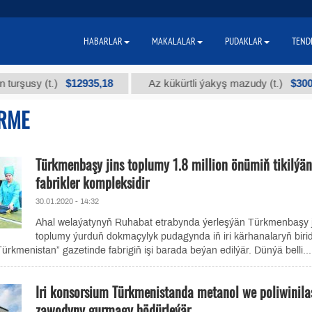
HABARLAR
MAKALALAR
PUDAKLAR
TEND
$12935,18
$300
y (t.)
Az kükürtli ýakyş mazudy (t.)
ERME
Türkmenbaşy jins toplumy 1.8 million önümiň tikilýän
fabrikler kompleksidir
30.01.2020 - 14:32
Ahal welaýatynyň Ruhabat etrabynda ýerleşýän Türkmenbaşy j
toplumy ýurduň dokmaçylyk pudagynda iň iri kärhanalaryň birid
Türkmenistan” gazetinde fabrigiň işi barada beýan edilýär. Dünýä belli...
Iri konsorsium Türkmenistanda metanol we poliwinila
zawodyny gurmagy hödürleýär