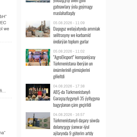
ýolbaşçysy bilen göni
gatnawlary ýola goýmagy
maslahatlaşdy
bH”
PEC
05.08.2026 - 11:09
Daşoguz welaýatynda ammiak
ol we
selitrasyny we karbamid
öndürýän toplum gurlar
05.08.2026 - 11:02
“AgroEksport” kompaniýasy
Türkmenistana iberýän un
önümleriniň görnüşlerini
giňeltdi
04.08.2026 - 17:38
ABŞ-da Türkmenistanyň
ň...
Garaşsyzlygynyň 35 ýyllygyna
bagyşlanan çäre geçirildi
04.08.2026 - 16:57
Türkmenistanyň daşary söwda
dolanyşygy ýanwar-iýul
aýlarynda 9 göterim artdy
na”