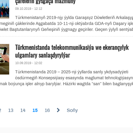
çäreleriň gysgaça mazmuny
09.10.2019 - 12:12
Türkmenistanyň 2019-njy ýylda Garaşsyz Döwletleriň Arkalaşy
meginiň çäklerinde Aşgabatda 10-11-nji oktýabrda GDA-nyň Daşary işl
döwlet Baştutanlarynyň Geňeşiniň ýygnagy geçiriler. Geçen ýylyň sentýab
Türkmenistanda telekommunikasiýa we ekerançylyk
ulgamlary sanlaşdyrylýar
10.09.2019 - 12:02
Türkmenistanda 2019 – 2025-nji ýyllarda sanly ykdysadyýeti
ösdürmegiň Konsepsiýasy esasynda maglumat tehnologiýasyn
k boýunça işler alnyp barylýar. Häzirki wagtda “san” bilen baglanyşyk
2
13
14
15
16
Soňy