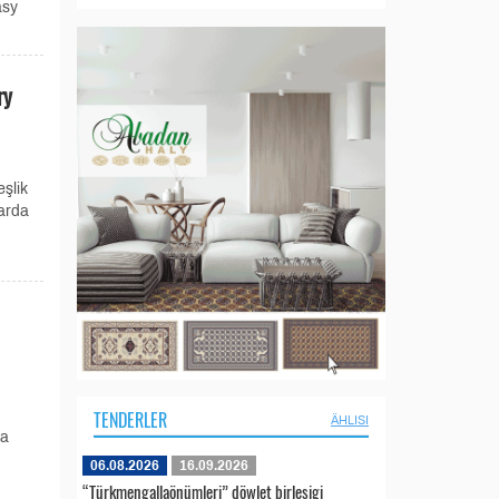
asy
ry
eşlik
arda
TENDERLER
ÄHLISI
da
06.08.2026
16.09.2026
“Türkmengallaönümleri” döwlet birleşigi