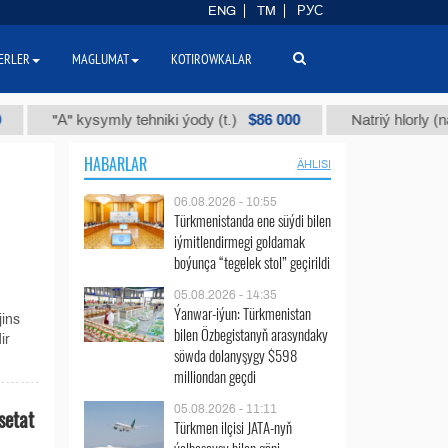
ENG
TM
РУС
ERLER
MAGLUMAT
KOTIROWKALAR
$86 000
"А" kysymly tehniki ýody (t.)
Natriý hlorly (nahar du
HABARLAR
ÄHLISI
06.08.2026 - 10:55
Türkmenistanda ene süýdi bilen
iýmitlendirmegi goldamak
boýunça “tegelek stol” geçirildi
05.08.2026 - 14:35
Ýanwar-iýun: Türkmenistan
ins
bilen Özbegistanyň arasyndaky
ir
söwda dolanyşygy $598
milliondan geçdi
05.08.2026 - 11:11
setat
Türkmen ilçisi JATA-nyň