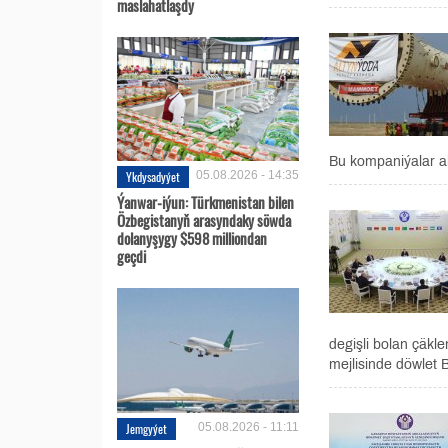
maslahatlaşdy
Bu kompaniýalar aly
Ykdysadyýet
05.08.2026 - 14:35
Ýanwar-iýun: Türkmenistan bilen
Özbegistanyň arasyndaky söwda
dolanyşygy $598 milliondan
geçdi
degişli bolan çäkl
mejlisinde döwlet 
Jemgyýet
05.08.2026 - 11:11