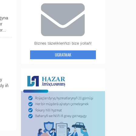
gyna
er
r...
Biznes täzelikleriňizi bize ýollaň!
UGRATMAK
y
ly iň