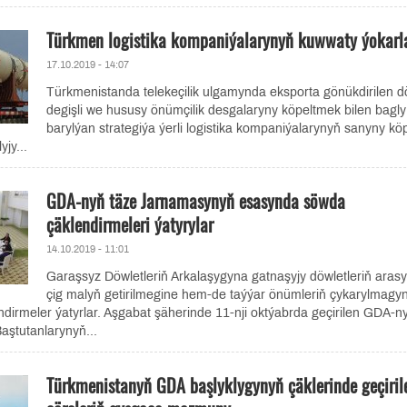
Türkmen logistika kompaniýalarynyň kuwwaty ýokarl
17.10.2019 - 14:07
Türkmenistanda telekeçilik ulgamynda eksporta gönükdirilen d
degişli we hususy önümçilik desgalaryny köpeltmek bilen bagly
barylýan strategiýa ýerli logistika kompaniýalarynyň sanyny köp
jy...
GDA-nyň täze Jarnamasynyň esasynda söwda
çäklendirmeleri ýatyrylar
14.10.2019 - 11:01
Garaşsyz Döwletleriň Arkalaşygyna gatnaşyjy döwletleriň aras
çig malyň getirilmegine hem-de taýýar önümleriň çykarylmagy
endirmeler ýatyrlar. Aşgabat şäherinde 11-nji oktýabrda geçirilen GDA-n
Baştutanlarynyň...
Türkmenistanyň GDA başlyklygynyň çäklerinde geçiril