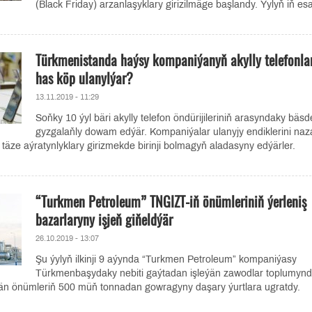
(Black Friday) arzanlaşyklary girizilmäge başlandy. Ýylyň iň es
Türkmenistanda haýsy kompaniýanyň akylly telefonla
has köp ulanylýar?
13.11.2019 - 11:29
Soňky 10 ýyl bäri akylly telefon öndürijileriniň arasyndaky bäsd
gyzgalaňly dowam edýär. Kompaniýalar ulanyjy endiklerini naz
 täze aýratynlyklary girizmekde birinji bolmagyň aladasyny edýärler.
“Turkmen Petroleum” TNGIZT-iň önümleriniň ýerleniş
bazarlaryny işjeň giňeldýär
26.10.2019 - 13:07
Şu ýylyň ilkinji 9 aýynda “Turkmen Petroleum” kompaniýasy
Türkmenbaşydaky nebiti gaýtadan işleýän zawodlar toplumyn
än önümleriň 500 müň tonnadan gowragyny daşary ýurtlara ugratdy.