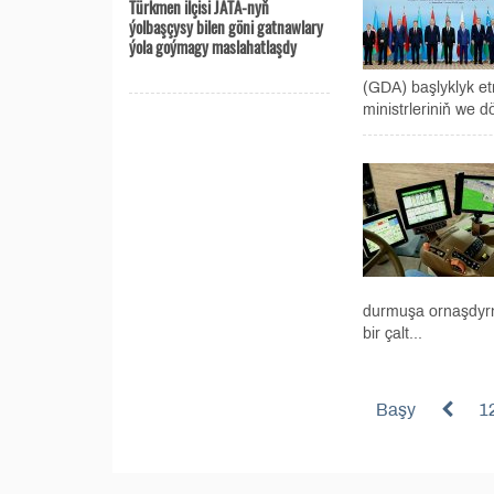
Türkmen ilçisi JATA-nyň
ýolbaşçysy bilen göni gatnawlary
ýola goýmagy maslahatlaşdy
(GDA) başlyklyk et
ministrleriniň we 
durmuşa ornaşdyrma
bir çalt...
Başy
1