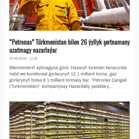
“Petronas” Türkmenistan bilen 26 ýyllyk şertnamany
uzatmagy nazarlaýar
23.08.2019 - 11:25
Bilermenleriň aýtmagyna görä, Hazaryň türkmen kenarynda
nebit we kondensat gorlarynyň 12.1 milliard tonna, gaz
gorlarynyň bolsa 6.1 milliard tonnasy bar. “Petronas Çarigali
(Turkmenistan)” kompaniýasy Hazardaky ýataklary...