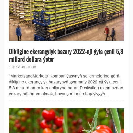
Dikligine ekerançylyk bazary 2022-nji ýyla çenli 5,8
millard dollara ýeter
15.07.2019 - 00:10
“MarketsandMarkets” kompaniýasynyň seljermelerine görä,
dikligine ekerançylyk bazarynyň gymmaty 2022-nji ýyla çenli
5,8 milliard amerikan dollaryna barar. Pestisitleri ulanmazdan
ýokary hilli önüm almak, howa şertlerine baglylygyň...