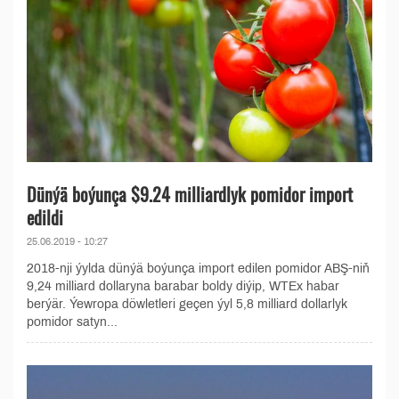
Dünýä boýunça $9.24 milliardlyk pomidor import
edildi
25.06.2019 - 10:27
2018-nji ýylda dünýä boýunça import edilen pomidor ABŞ-niň
9,24 milliard dollaryna barabar boldy diýip, WTEx habar
berýär. Ýewropa döwletleri geçen ýyl 5,8 milliard dollarlyk
pomidor satyn...