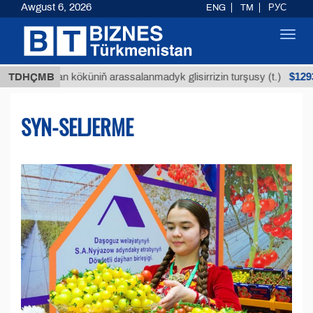
Awgust 6, 2026
ENG
TM
РУС
Toggl
navig
$12935,18
TDHÇMB
Buýan köküniň arassalanmadyk glisirrizin turşusy (t.)
SYN-SELJERME