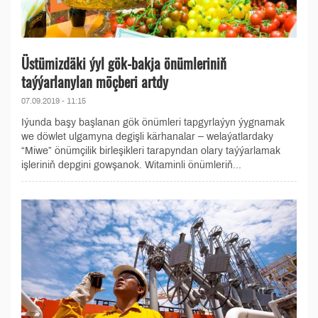
Üstümizdäki ýyl gök-bakja önümleriniň
taýýarlanylan möçberi artdy
07.09.2019 - 11:15
Iýunda başy başlanan gök önümleri tapgyrlaýyn ýygnamak
we döwlet ulgamyna degişli kärhanalar – welaýatlardaky
“Miwe” önümçilik birleşikleri tarapyndan olary taýýarlamak
işleriniň depgini gowşanok. Witaminli önümleriň...