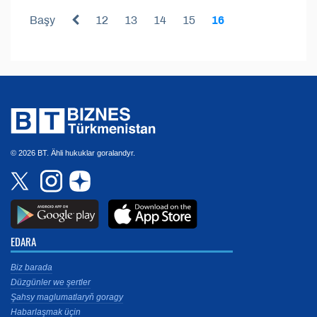
Başy
12
13
14
15
16
© 2026 BT. Ähli hukuklar goralandyr.
EDARA
Biz barada
Düzgünler we şertler
Şahsy maglumatlaryň goragy
Habarlaşmak üçin