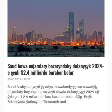
Saud howa enjamlary bazaryndaky dolanyşyk 2024-
e çenli $2.4 milliarda barabar bolar
23.06.2019 - 17:29
Saud Arabystanynyň ýyladyş, howalandyryş we sowadyjy
enjamlary boýunça bazarynyň söwda dolanyşygy 2024-nji
ýyla çenli 2.4 millard dollara barabar bolar diýip, Beýik
Britaniýada ýerleşýän "Research and...