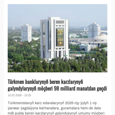
Türkmen banklarynyň beren karzlarynyň
galyndylarynyň möçberi 98 milliard manatdan geçdi
10.02.2026 - 15:25
Türkmenistanyň karz edaralarynyň 2026-njy ýylyň 1-nji
ýanwar ýagdaýyna kärhanalara, guramalara hem-de ilata
milli pulda beren karzlarynyň galyndysynyň umumy möçberi