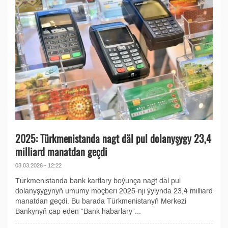
2025: Türkmenistanda nagt däl pul dolanyşygy 23,4
milliard manatdan geçdi
03.03.2026 - 12:22
Türkmenistanda bank kartlary boýunça nagt däl pul
dolanyşygynyň umumy möçberi 2025-nji ýylynda 23,4 milliard
manatdan geçdi. Bu barada Türkmenistanyň Merkezi
Bankynyň çap eden “Bank habarlary”...