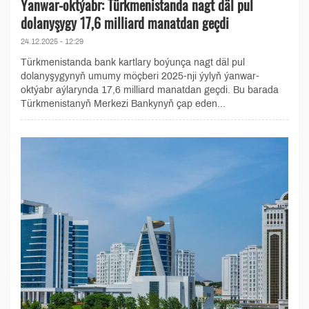
Ýanwar-oktýabr: Türkmenistanda nagt däl pul
dolanyşygy 17,6 milliard manatdan geçdi
24.12.2025 - 12:29
Türkmenistanda bank kartlary boýunça nagt däl pul
dolanyşygynyň umumy möçberi 2025-nji ýylyň ýanwar-
oktýabr aýlarynda 17,6 milliard manatdan geçdi. Bu barada
Türkmenistanyň Merkezi Bankynyň çap eden...