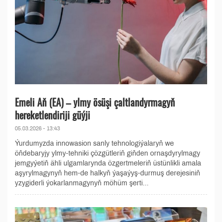
Emeli Aň (EA) – ylmy ösüşi çaltlandyrmagyň
hereketlendiriji güýji
05.03.2026 - 13:43
Ýurdumyzda innowasion sanly tehnologiýalaryň we
öňdebaryjy ylmy-tehniki çözgütleriň giňden ornaşdyrylmagy
jemgyýetiň ähli ulgamlarynda özgertmeleriň üstünlikli amala
aşyrylmagynyň hem-de halkyň ýaşaýyş-durmuş derejesiniň
yzygiderli ýokarlanmagynyň möhüm şerti...