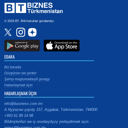
© 2026 BT. Ähli hukuklar goralandyr.
EDARA
Biz barada
Düzgünler we şertler
Şahsy maglumatlaryň goragy
Habarlaşmak üçin
HABARLAŞMAK ÜÇIN
info@business.com.tm
A.Nyýazow şaýoly 157, Aşgabat, Türkmenistan, 744000
+993 61 89 14 98
Bildirişleriňizi we iş orunlaryňyzy ýerleşdirmek üçin:
press@business.com.tm