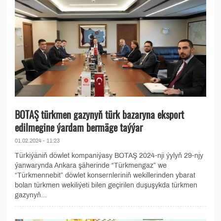
BOTAŞ türkmen gazynyň türk bazaryna eksport
edilmegine ýardam bermäge taýýar
01.02.2024 - 11:23
Türkiýäniň döwlet kompaniýasy BOTAŞ 2024-nji ýylyň 29-njy
ýanwarynda Ankara şäherinde “Türkmengaz” we
“Türkmennebit” döwlet konsernleriniň wekillerinden ybarat
bolan türkmen wekiliýeti bilen geçirilen duşuşykda türkmen
gazynyň...