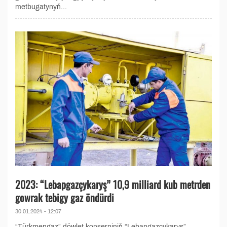
metbugatynyň...
2023: “Lebapgazçykaryş” 10,9 milliard kub metrden
gowrak tebigy gaz öndürdi
30.01.2024 - 12:07
“Türkmengaz” döwlet konserniniň “Lebapgazçykaryş”