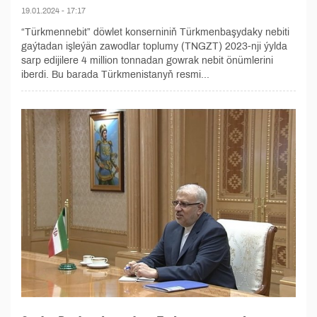
19.01.2024 - 17:17
“Türkmennebit” döwlet konserniniň Türkmenbaşydaky nebiti
gaýtadan işleýän zawodlar toplumy (TNGZT) 2023-nji ýylda
sarp edijilere 4 million tonnadan gowrak nebit önümlerini
iberdi. Bu barada Türkmenistanyň resmi...