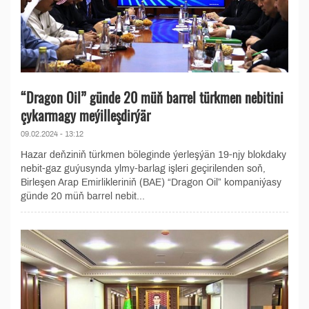
“Dragon Oil” günde 20 müň barrel türkmen nebitini
çykarmagy meýilleşdirýär
09.02.2024 - 13:12
Hazar deňziniň türkmen böleginde ýerleşýän 19-njy blokdaky
nebit-gaz guýusynda ylmy-barlag işleri geçirilenden soň,
Birleşen Arap Emirlikleriniň (BAE) “Dragon Oil” kompaniýasy
günde 20 müň barrel nebit...