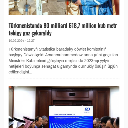
Türkmenistanda 80 milliard 618,7 million kub metr
tebigy gaz çykaryldy
10.02.2024 - 12:27
Türkmenistanyň Statistika baradaky döwlet komitetiniň
başlygy Döwletgeldi Amanmuhammedow anna güni geçirilen
Ministrler Kabinetiniň giňişleýin mejlisinde 2023-nji ýylyň
netijeleri boýunça senagat ulgamynda durnukly ösüşiň üpjün
edilendigini...