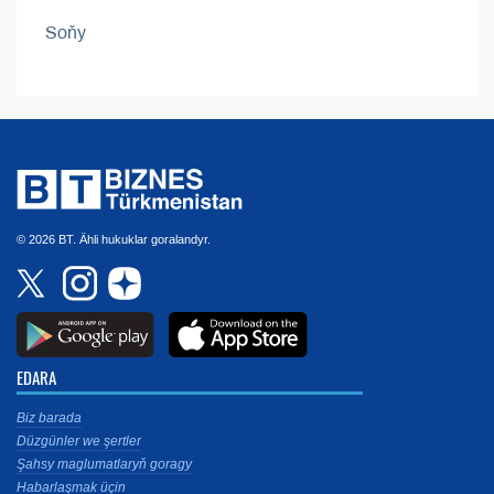
Soňy
© 2026 BT. Ähli hukuklar goralandyr.
EDARA
Biz barada
Düzgünler we şertler
Şahsy maglumatlaryň goragy
Habarlaşmak üçin