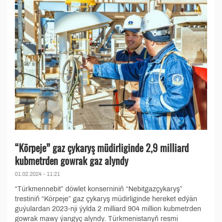
“Körpeje” gaz çykaryş müdirliginde 2,9 milliard
kubmetrden gowrak gaz alyndy
01.02.2024 - 11:21
“Türkmennebit” döwlet konserniniň “Nebitgazçykaryş”
trestiniň “Körpeje” gaz çykaryş müdirliginde hereket edýän
guýulardan 2023-nji ýylda 2 milliard 904 million kubmetrden
gowrak mawy ýangyç alyndy. Türkmenistanyň resmi