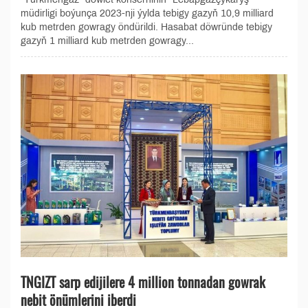
müdirligi boýunça 2023-nji ýylda tebigy gazyň 10,9 milliard
kub metrden gowragy öndürildi. Hasabat döwründe tebigy
gazyň 1 milliard kub metrden gowragy...
TNGIZT sarp edijilere 4 million tonnadan gowrak
nebit önümlerini iberdi