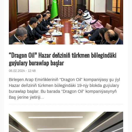
“Dragon Oil” Hazar deňziniň türkmen bölegindäki
guýulary burawlap başlar
06.02.2024 - 12:48
Birleşen Arap Emirlikleriniň “Dragon Oil” kompaniýasy şu ýyl
Hazar deňziniň türkmen bölegindäki 19-njy blokda guýulary
burawlap başlar. Bu barada “Dragon Oil” kompaniýasynyň
Baş ýerine ýetiriji...