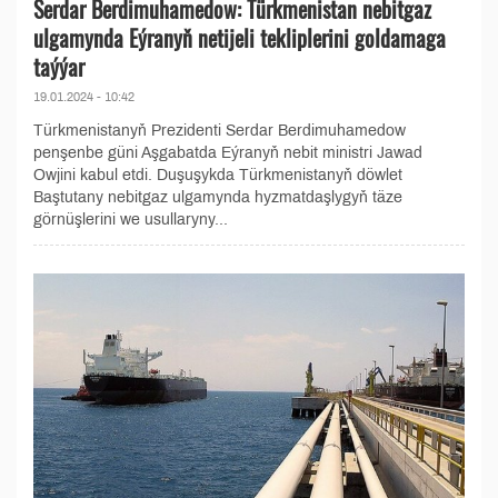
Serdar Berdimuhamedow: Türkmenistan nebitgaz
ulgamynda Eýranyň netijeli tekliplerini goldamaga
taýýar
19.01.2024 - 10:42
Türkmenistanyň Prezidenti Serdar Berdimuhamedow
penşenbe güni Aşgabatda Eýranyň nebit ministri Jawad
Owjini kabul etdi. Duşuşykda Türkmenistanyň döwlet
Baştutany nebitgaz ulgamynda hyzmatdaşlygyň täze
görnüşlerini we usullaryny...