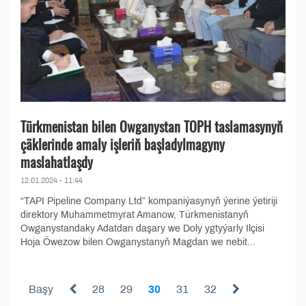
Türkmenistan bilen Owganystan TOPH taslamasynyň
çäklerinde amaly işleriň başladylmagyny
maslahatlaşdy
12.01.2024 - 11:44
“TAPI Pipeline Company Ltd” kompaniýasynyň ýerine ýetiriji
direktory Muhammetmyrat Amanow, Türkmenistanyň
Owganystandaky Adatdan daşary we Doly ygtyýarly Ilçisi
Hoja Öwezow bilen Owganystanyň Magdan we nebit...
Başy
28
29
30
31
32