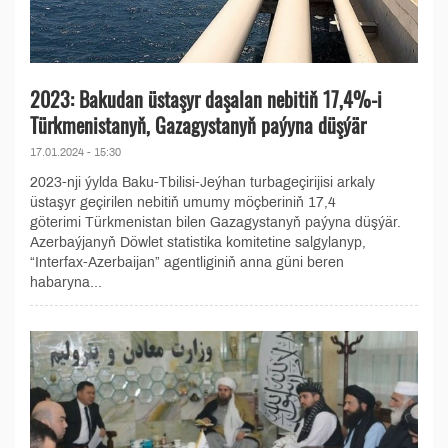
2023: Bakudan üstaşyr daşalan nebitiň 17,4%-i
Türkmenistanyň, Gazagystanyň paýyna düşýär
17.01.2024 - 15:30
2023-nji ýylda Baku-Tbilisi-Jeýhan turbageçirijisi arkaly
üstaşyr geçirilen nebitiň umumy möçberiniň 17,4
göterimi Türkmenistan bilen Gazagystanyň paýyna düşýär.
Azerbaýjanyň Döwlet statistika komitetine salgylanyp,
“Interfax-Azerbaijan” agentliginiň anna güni beren
habaryna...