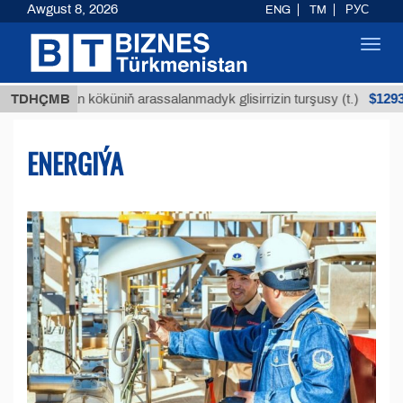
Awgust 8, 2026
ENG
TM
РУС
Toggl
navig
$12935,18
an köküniň arassalanmadyk glisirrizin turşusy (t.)
TDHÇMB
ENERGIÝA