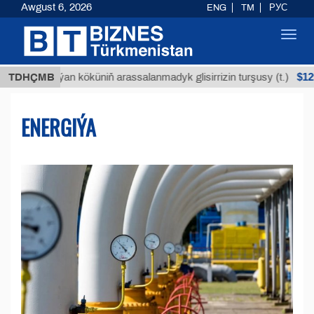
Awgust 6, 2026
ENG
TM
РУС
Toggl
navig
$12935,18
Buýan köküniň arassalanmadyk glisirrizin turşusy (t.)
TDHÇMB
ENERGIÝA