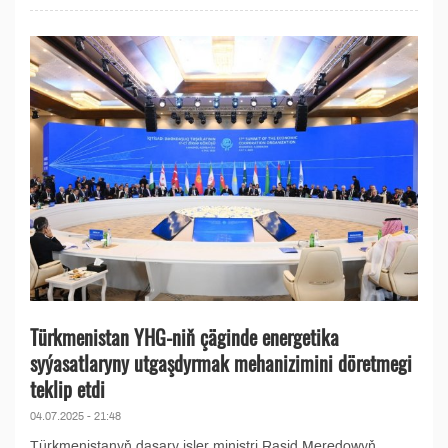
Türkmenistan YHG-niň çäginde energetika
syýasatlaryny utgaşdyrmak mehanizimini döretmegi
teklip etdi
04.07.2025 - 21:48
Türkmenistanyň daşary işler ministri Raşid Meredowyň