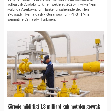
ýolbaşçylygyndaky türkmen wekiliýeti 2025-nji ýylyň 4-nji
iýulynda Azerbaýjanyň Hankendi şäherinde geçirilen
Ykdysady Hyzmatdaşlyk Guramasynyň (YHG) 17-nji
sammitine gatnaşdy. Türkmen...
Körpeje müdirligi 1,3 milliard kub metrden gowrak