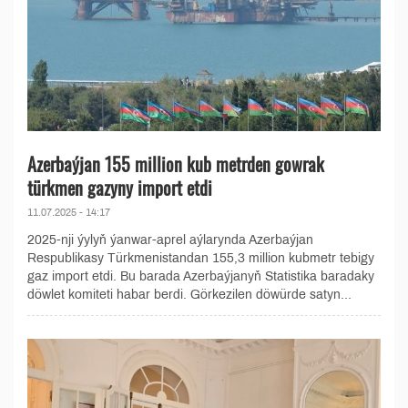
Azerbaýjan 155 million kub metrden gowrak
türkmen gazyny import etdi
11.07.2025 - 14:17
2025-nji ýylyň ýanwar-aprel aýlarynda Azerbaýjan
Respublikasy Türkmenistandan 155,3 million kubmetr tebigy
gaz import etdi. Bu barada Azerbaýjanyň Statistika baradaky
döwlet komiteti habar berdi. Görkezilen döwürde satyn...