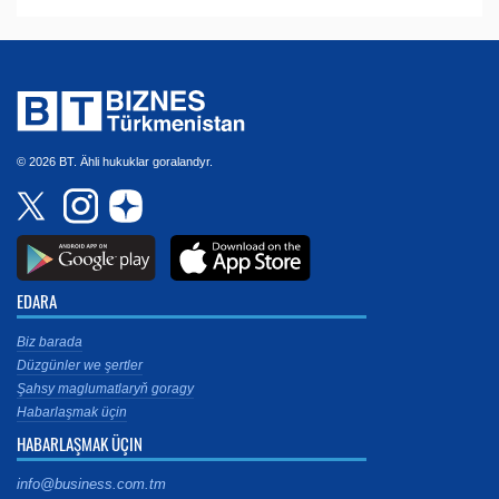
© 2026 BT. Ähli hukuklar goralandyr.
EDARA
Biz barada
Düzgünler we şertler
Şahsy maglumatlaryň goragy
Habarlaşmak üçin
HABARLAŞMAK ÜÇIN
info@business.com.tm