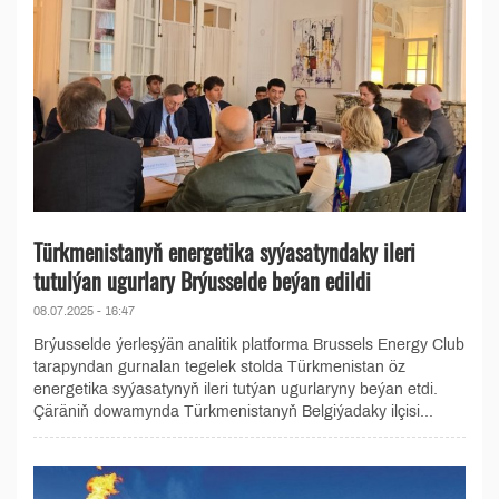
Türkmenistanyň energetika syýasatyndaky ileri
tutulýan ugurlary Brýusselde beýan edildi
08.07.2025 - 16:47
Brýusselde ýerleşýän analitik platforma Brussels Energy Club
tarapyndan gurnalan tegelek stolda Türkmenistan öz
energetika syýasatynyň ileri tutýan ugurlaryny beýan etdi.
Çäräniň dowamynda Türkmenistanyň Belgiýadaky ilçisi...