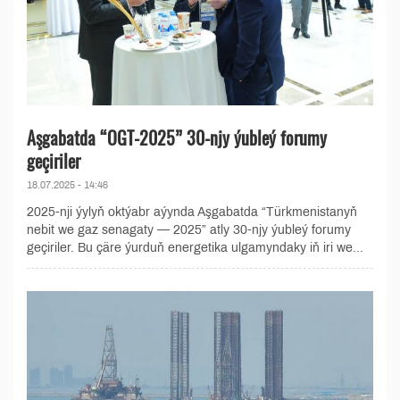
Aşgabatda “OGT-2025” 30-njy ýubleý forumy
geçiriler
18.07.2025 - 14:46
2025-nji ýylyň oktýabr aýynda Aşgabatda “Türkmenistanyň
nebit we gaz senagaty — 2025” atly 30-njy ýubleý forumy
geçiriler. Bu çäre ýurduň energetika ulgamyndaky iň iri we...