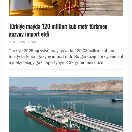
Türkiýe maýda 120 million kub metr türkmen
gazyny import etdi
29.07.2025 - 12:30
Türkiýe 2025-nji ýylyň maý aýynda 120,03 million kub metr
tebigy türkmen gazyny import etdi. Bu görkeziji Türkiýäniň şol
aýdaky tebigy gaz importynyň 3,39 göterimini düzdi....