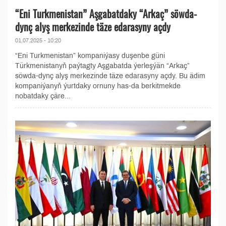
“Eni Turkmenistan” Aşgabatdaky “Arkaç” söwda-
dynç alyş merkezinde täze edarasyny açdy
01.07.2025 - 10:20
“Eni Turkmenistan” kompaniýasy duşenbe güni
Türkmenistanyň paýtagty Aşgabatda ýerleşýän “Arkaç”
söwda-dynç alyş merkezinde täze edarasyny açdy. Bu ädim
kompaniýanyň ýurtdaky ornuny has-da berkitmekde
nobatdaky çäre...