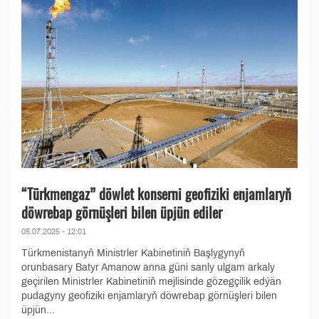
“Türkmengaz” döwlet konserni geofiziki enjamlaryň
döwrebap görnüşleri bilen üpjün ediler
05.07.2025 - 12:01
Türkmenistanyň Ministrler Kabinetiniň Başlygynyň
orunbasary Batyr Amanow anna güni sanly ulgam arkaly
geçirilen Ministrler Kabinetiniň mejlisinde gözegçilik edýän
pudagyny geofiziki enjamlaryň döwrebap görnüşleri bilen
üpjün...