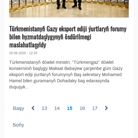
Türkmenistanyň Gazy eksport ediji ýurtlaryň forumy
bilen hyzmatdaşlygynyň ösdürilmegi
maslahatlaşyldy
20.06.2025 - 12:33
Türkmenistanyň döwlet ministri, “Türkmengaz” döwlet
konserniniň başlygy Maksat Babaýew çarşenbe güni Gazy
eksport ediji ýurtlaryň forumynyň Baş sekretary Mohamed
Hamel bilen guramanyň Dohadaky baş edarasynda
duşuşyk...
Başy
13
14
15
16
17
Soňy