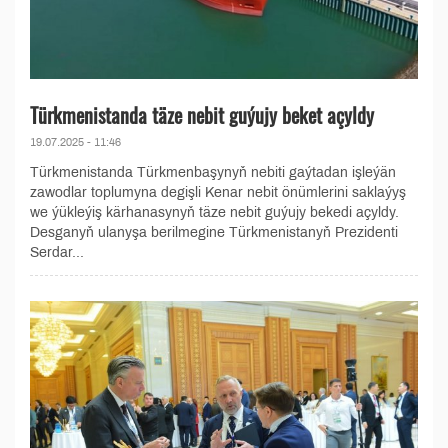
Türkmenistanda täze nebit guýujy beket açyldy
19.07.2025 - 11:46
Türkmenistanda Türkmenbaşynyň nebiti gaýtadan işleýän
zawodlar toplumyna degişli Kenar nebit önümlerini saklaýyş
we ýükleýiş kärhanasynyň täze nebit guýujy bekedi açyldy.
Desganyň ulanyşa berilmegine Türkmenistanyň Prezidenti
Serdar...