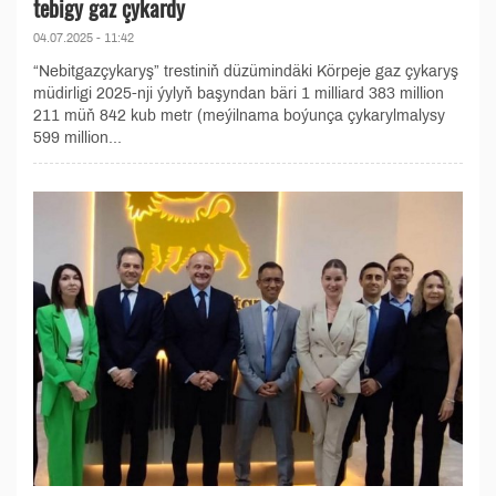
tebigy gaz çykardy
04.07.2025 - 11:42
“Nebitgazçykaryş” trestiniň düzümindäki Körpeje gaz çykaryş
müdirligi 2025-nji ýylyň başyndan bäri 1 milliard 383 million
211 müň 842 kub metr (meýilnama boýunça çykarylmalysy
599 million...