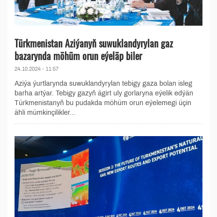
Türkmenistan Aziýanyň suwuklandyrylan gaz
bazarynda möhüm orun eýeläp biler
24.10.2024 - 11:57
Aziýa ýurtlarynda suwuklandyrylan tebigy gaza bolan isleg
barha artýar. Tebigy gazyň ägirt uly gorlaryna eýelik edýän
Türkmenistanyň bu pudakda möhüm orun eýelemegi üçin
ähli mümkinçilikler...