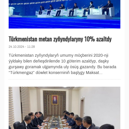
Türkmenistan metan zyňyndylaryny 10% azaltdy
24.10.2024 - 11:28
Türkmenistan zyňyndylaryň umumy möçberini 2020-nji
ýyldaky bilen deňeşdirilende 10 göterim azaldyp, daşky
gurşawy goramak ulgamynda uly ösüş gazandy. Bu barada
“Türkmengaz” döwlet konserniniň başlygy Maksat...