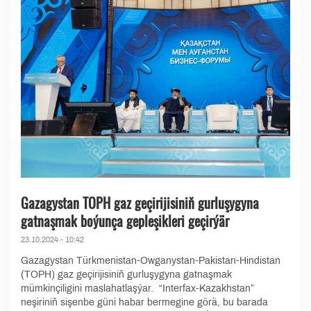
Gazagystan TOPH gaz geçirijisiniň gurluşygyna
gatnaşmak boýunça gepleşikleri geçirýär
23.10.2024 - 10:42
Gazagystan Türkmenistan-Owganystan-Pakistan-Hindistan
(TOPH) gaz geçirijisiniň gurluşygyna gatnaşmak
mümkinçiligini maslahatlaşýar. “Interfax-Kazakhstan”
neşiriniň sişenbe güni habar bermegine görä, bu barada