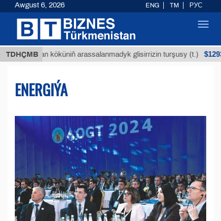
Awgust 6, 2026
ENG
TM
РУС
Toggl
navig
$12935,18
ýan köküniň arassalanmadyk glisirrizin turşusy (t.)
TDHÇMB
ENERGIÝA