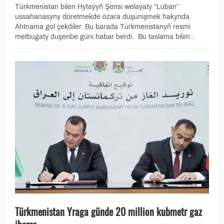
Türkmenistan bilen Hytaýyň Şensi welaýaty “Luban”
ussahanasyny döretmekde özara düşünişmek hakynda
Ähtnama gol çekdiler. Bu barada Türkmenistanyň resmi
metbugaty duşenbe güni habar berdi. Bu taslama bilim...
Türkmenistan Yraga günde 20 million kubmetr gaz