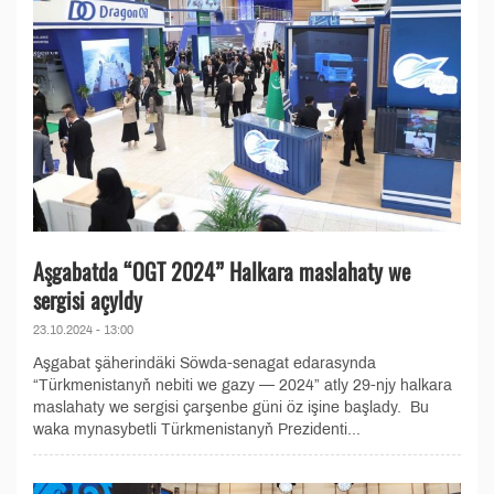
Aşgabatda “OGT 2024” Halkara maslahaty we
sergisi açyldy
23.10.2024 - 13:00
Aşgabat şäherindäki Söwda-senagat edarasynda
“Türkmenistanyň nebiti we gazy — 2024” atly 29-njy halkara
maslahaty we sergisi çarşenbe güni öz işine başlady. Bu
waka mynasybetli Türkmenistanyň Prezidenti...