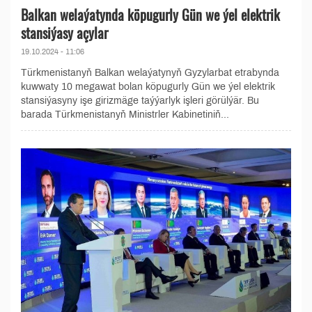
Balkan welaýatynda köpugurly Gün we ýel elektrik
stansiýasy açylar
19.10.2024 - 11:06
Türkmenistanyň Balkan welaýatynyň Gyzylarbat etrabynda
kuwwaty 10 megawat bolan köpugurly Gün we ýel elektrik
stansiýasyny işe girizmäge taýýarlyk işleri görülýär. Bu
barada Türkmenistanyň Ministrler Kabinetiniň...