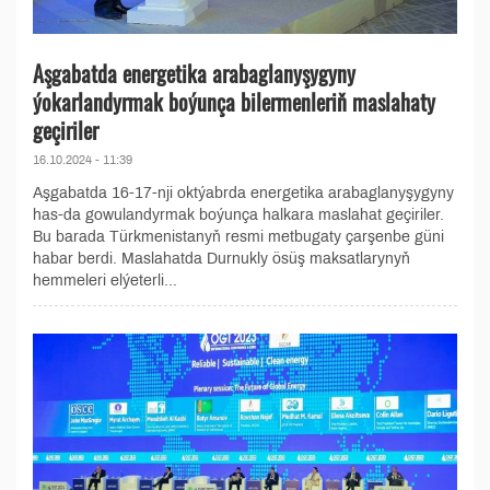
Aşgabatda energetika arabaglanyşygyny
ýokarlandyrmak boýunça bilermenleriň maslahaty
geçiriler
16.10.2024 - 11:39
Aşgabatda 16-17-nji oktýabrda energetika arabaglanyşygyny
has-da gowulandyrmak boýunça halkara maslahat geçiriler.
Bu barada Türkmenistanyň resmi metbugaty çarşenbe güni
habar berdi. Maslahatda Durnukly ösüş maksatlarynyň
hemmeleri elýeterli...