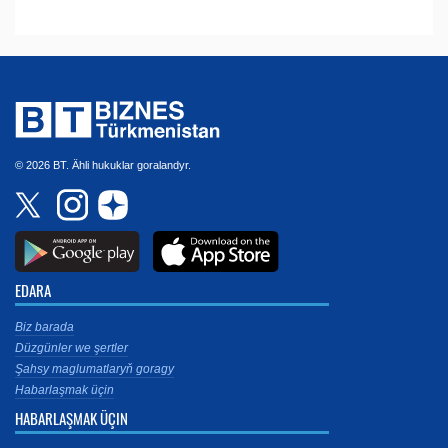
© 2026 BT. Ähli hukuklar goralandyr.
EDARA
Biz barada
Düzgünler we şertler
Şahsy maglumatlaryň goragy
Habarlaşmak üçin
HABARLAŞMAK ÜÇIN