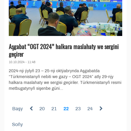
Aşgabat “OGT 2024” halkara maslahaty we sergini
geçirer
10.10.2024 - 11:48
2024-nji ýylyň 23 – 25-nji oktýabrynda Aşgabatda
“Türkmenistanyň nebiti we gazy – OGT 2024” atly 29-njy
halkara maslahaty we sergisi geçiriler. Türkmenistanyň resmi
metbugatynyň sişenbe güni...
Başy
20
21
22
23
24
Soňy