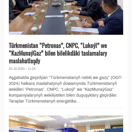
Türkmenistan “Petronas”, CNPC, “Lukoýl” we
“KazMunaýGaz” bilen bilelikdäki taslamalary
maslahatlaşdy
24.10.2024 - 11:24
Aşgabatda geçirilýän “Türkmenistanyň nebiti we gazy” (OGT-
2024) halkara maslahatynyň dowamynda Türkmenistanyň
wekilleri “Petronas”, CNPC, “Lukoýl” we “KazMunaýGaz”
kompaniýalarynyň wekiliýetleri bilen duşuşyklary geçirdiler.
Taraplar Türkmenistanyň energetika...