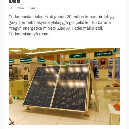
iberer
21.10.2024 - 10:44
Türkmenistan bilen Yrak günde 20 million kubometr tebigy
gazy ibermek hakynda ylalaşyga gol çekdiler. Bu barada
Yragyň energetika ministri Ziad Ali Fadel mälim etdi.
Türkmenistanyň resmi...