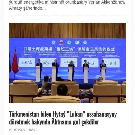
ýurduň energetika ministriniň orunbasary Ýerlan Akkenžanow
Almaty şäherinde...
Türkmenistan bilen Hytaý “Luban” ussahanasyny
döretmek hakynda Ähtnama gol çekdiler
21.10.2024 - 10:55