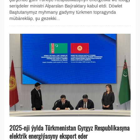
serişdeler ministri Alparslan Baýraktary kabul etdi. Döwlet
Baştutanymyz myhmany gadymy türkmen topragynda
mübärekläp, şu gezekki...
2025-nji ýylda Türkmenistan Gyrgyz Respublikasyna
elektrik energiýasyny eksport eder