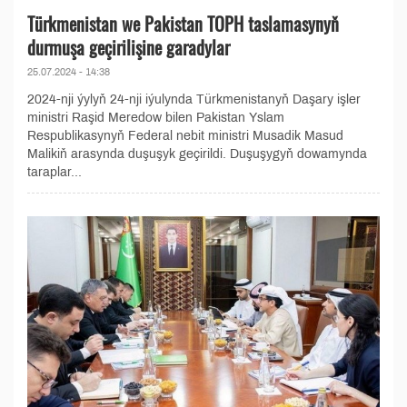
Türkmenistan we Pakistan TOPH taslamasynyň
durmuşa geçirilişine garadylar
25.07.2024 - 14:38
2024-nji ýylyň 24-nji iýulynda Türkmenistanyň Daşary işler
ministri Raşid Meredow bilen Pakistan Yslam
Respublikasynyň Federal nebit ministri Musadik Masud
Malikiň arasynda duşuşyk geçirildi. Duşuşygyň dowamynda
taraplar...