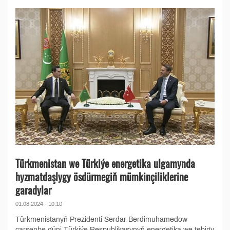
Türkmenistan we Türkiýe energetika ulgamynda
hyzmatdaşlygy ösdürmegiň mümkinçiliklerine
garadylar
01.08.2024 - 10:10
Türkmenistanyň Prezidenti Serdar Berdimuhamedow
çarşenbe güni Türkiýe Respublikasynyň energetika we tebigy