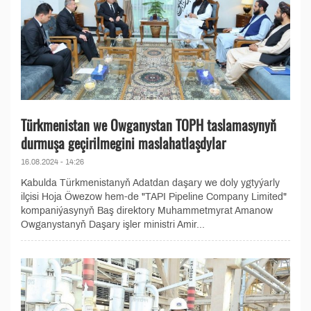
Türkmenistan we Owganystan TOPH taslamasynyň
durmuşa geçirilmegini maslahatlaşdylar
16.08.2024 - 14:26
Kabulda Türkmenistanyň Adatdan daşary we doly ygtyýarly
ilçisi Hoja Öwezow hem-de "TAPI Pipeline Company Limited"
kompaniýasynyň Baş direktory Muhammetmyrat Amanow
Owganystanyň Daşary işler ministri Amir...