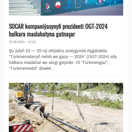
SOCAR kompaniýasynyň prezidenti OGT-2024
halkara maslahatyna gatnaşar
22.08.2024 - 13:25
Şu ýylyň 23 — 25-nji oktýabry aralygynda Aşgabatda
“Türkmenistanyň nebiti we gazy — 2024” (OGT-2024) atly
halkara maslahat we sergi geçiriler. Ol “Türkmengaz”,
“Türkmennebit” döwlet...