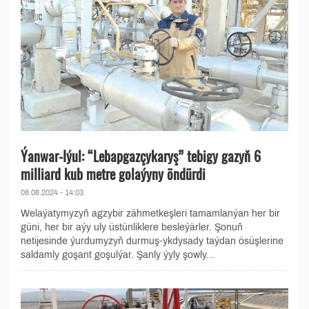
Ýanwar-Iýul: “Lebapgazçykaryş” tebigy gazyň 6
milliard kub metre golaýyny öndürdi
08.08.2024 - 14:03
Welaýatymyzyň agzybir zähmetkeşleri tamamlanýan her bir
güni, her bir aýy uly üstünliklere besleýärler. Şonuň
netijesinde ýurdumyzyň durmuş-ykdysady taýdan ösüşlerine
saldamly goşant goşulýar. Şanly ýyly şowly...