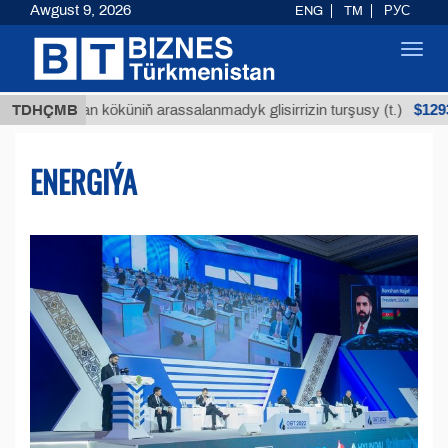
Awgust 9, 2026
ENG
TM
РУС
Toggl
navig
$12935,18
ýan köküniň arassalanmadyk glisirrizin turşusy (t.)
TDHÇMB
ENERGIÝA