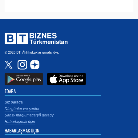
© 2026 BT. Ähli hukuklar goralandyr.
EDARA
Biz barada
Düzgünler we şertler
Şahsy maglumatlaryň goragy
Habarlaşmak üçin
HABARLAŞMAK ÜÇIN