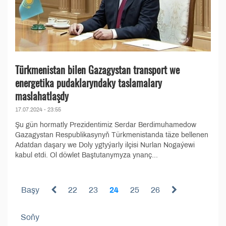
Türkmenistan bilen Gazagystan transport we
energetika pudaklaryndaky taslamalary
maslahatlaşdy
17.07.2024 - 23:55
Şu gün hormatly Prezidentimiz Serdar Berdimuhamedow
Gazagystan Respublikasynyň Türkmenistanda täze bellenen
Adatdan daşary we Doly ygtyýarly ilçisi Nurlan Nogaýewi
kabul etdi. Ol döwlet Baştutanymyza ynanç...
Başy
22
23
24
25
26
Soňy