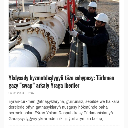
Ykdysady hyzmatdaşlygyň täze sahypasy: Türkmen
gazy “swap” arkaly Yraga iberiler
05.08.2024 - 16:07
Eýran-türkmen gatnaşyklaryna, gürrüňsiz, sebitde we halkara
derejede oňyn gatnaşyklaryň nusgasy hökmünde baha
bermek bolar. Eýran Yslam Respublikasy Türkmenistanyň
Garaşsyzlygyny ykrar eden ilkinji ýurtlaryň biri bolup,...