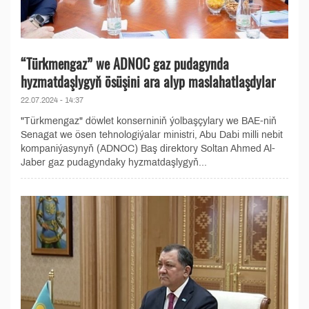
“Türkmengaz” we ADNOC gaz pudagynda
hyzmatdaşlygyň ösüşini ara alyp maslahatlaşdylar
22.07.2024 - 14:37
"Türkmengaz" döwlet konserniniň ýolbaşçylary we BAE-niň
Senagat we ösen tehnologiýalar ministri, Abu Dabi milli nebit
kompaniýasynyň (ADNOC) Baş direktory Soltan Ahmed Al-
Jaber gaz pudagyndaky hyzmatdaşlygyň...