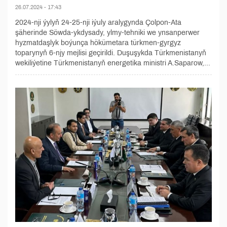
26.07.2024 - 17:43
2024-nji ýylyň 24-25-nji iýuly aralygynda Çolpon-Ata
şäherinde Söwda-ykdysady, ylmy-tehniki we ynsanperwer
hyzmatdaşlyk boýunça hökümetara türkmen-gyrgyz
toparynyň 6-njy mejlisi geçirildi. Duşuşykda Türkmenistanyň
wekiliýetine Türkmenistanyň energetika ministri A.Saparow,...