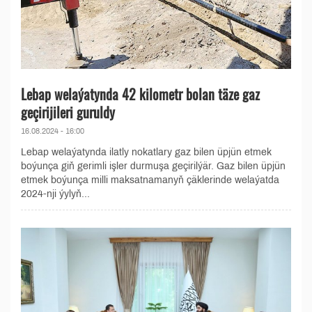
Lebap welaýatynda 42 kilometr bolan täze gaz
geçirijileri guruldy
16.08.2024 - 16:00
Lebap welaýatynda ilatly nokatlary gaz bilen üpjün etmek
boýunça giň gerimli işler durmuşa geçirilýär. Gaz bilen üpjün
etmek boýunça milli maksatnamanyň çäklerinde welaýatda
2024-nji ýylyň...