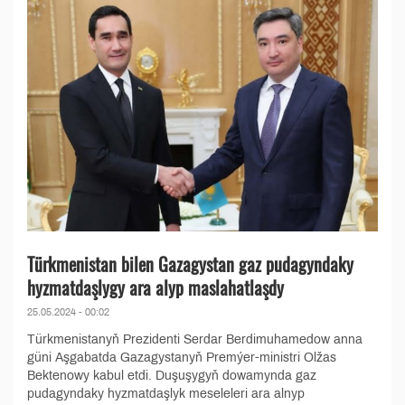
Türkmenistan bilen Gazagystan gaz pudagyndaky
hyzmatdaşlygy ara alyp maslahatlaşdy
25.05.2024 - 00:02
Türkmenistanyň Prezidenti Serdar Berdimuhamedow anna
güni Aşgabatda Gazagystanyň Premýer-ministri Olžas
Bektenowy kabul etdi. Duşuşygyň dowamynda gaz
pudagyndaky hyzmatdaşlyk meseleleri ara alnyp