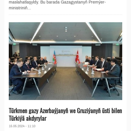
maslahatlaşyldy. Bu barada Gazagystanyň Premýer-
ministriniň...
Türkmen gazy Azerbaýjanyň we Gruziýanyň üsti bilen
Türkiýä akdyrylar
15.05.2024 - 11:10