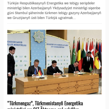
Türkiýe Respublikasynyň Energetika we tebigy serişdeler
ministrligi bilen Azerbaýjanyň Ykdysadyýet ministrligi sişenbe
güni Stambul şäherinde türkmen tebigy gazyny Azerbaýjanyň
we Gruziýanyň üsti bilen Türkiýä ugratmak...
“Türkmengaz”, Türkmenistanyň Energetika