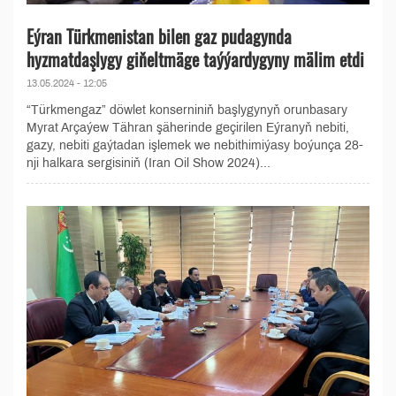
Eýran Türkmenistan bilen gaz pudagynda
hyzmatdaşlygy giňeltmäge taýýardygyny mälim etdi
13.05.2024 - 12:05
“Türkmengaz” döwlet konserniniň başlygynyň orunbasary
Myrat Arçaýew Tähran şäherinde geçirilen Eýranyň nebiti,
gazy, nebiti gaýtadan işlemek we nebithimiýasy boýunça 28-
nji halkara sergisiniň (Iran Oil Show 2024)...