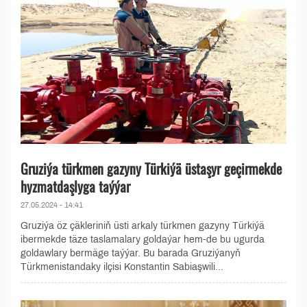
Gruziýa türkmen gazyny Türkiýä üstaşyr geçirmekde
hyzmatdaşlyga taýýar
27.05.2024 - 14:41
Gruziýa öz çäkleriniň üsti arkaly türkmen gazyny Türkiýä
ibermekde täze taslamalary goldaýar hem-de bu ugurda
goldawlary bermäge taýýar. Bu barada Gruziýanyň
Türkmenistandaky ilçisi Konstantin Sabiaşwili...