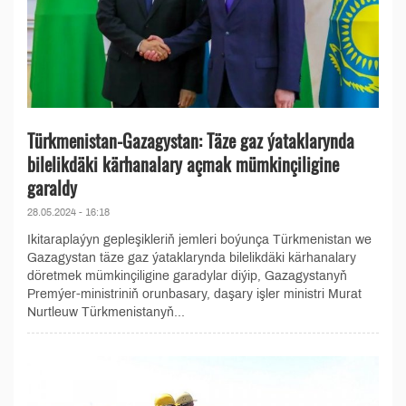
Türkmenistan-Gazagystan: Täze gaz ýataklarynda
bilelikdäki kärhanalary açmak mümkinçiligine
garaldy
28.05.2024 - 16:18
Ikitaraplaýyn gepleşikleriň jemleri boýunça Türkmenistan we
Gazagystan täze gaz ýataklarynda bilelikdäki kärhanalary
döretmek mümkinçiligine garadylar diýip, Gazagystanyň
Premýer-ministriniň orunbasary, daşary işler ministri Murat
Nurtleuw Türkmenistanyň...