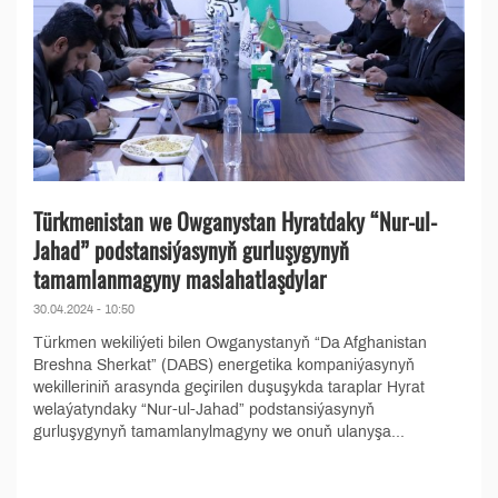
Türkmenistan we Owganystan Hyratdaky “Nur-ul-
Jahad” podstansiýasynyň gurluşygynyň
tamamlanmagyny maslahatlaşdylar
30.04.2024 - 10:50
Türkmen wekiliýeti bilen Owganystanyň “Da Afghanistan
Breshna Sherkat” (DABS) energetika kompaniýasynyň
wekilleriniň arasynda geçirilen duşuşykda taraplar Hyrat
welaýatyndaky “Nur-ul-Jahad” podstansiýasynyň
gurluşygynyň tamamlanylmagyny we onuň ulanyşa...