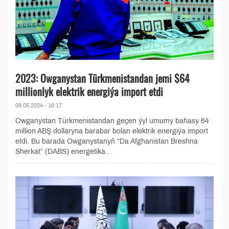
2023: Owganystan Türkmenistandan jemi $64
millionlyk elektrik energiýa import etdi
09.05.2024 - 16:17
Owganystan Türkmenistandan geçen ýyl umumy bahasy 64
million ABŞ dollaryna barabar bolan elektrik energiýa import
etdi. Bu barada Owganystanyň “Da Afghanistan Breshna
Sherkat” (DABS) energetika...