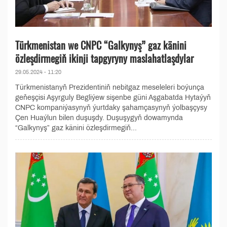
Türkmenistan we CNPC “Galkynyş” gaz känini
özleşdirmegiň ikinji tapgyryny maslahatlaşdylar
29.05.2024 - 11:20
Türkmenistanyň Prezidentiniň nebitgaz meseleleri boýunça
geňeşçisi Aşyrguly Begliýew sişenbe güni Aşgabatda Hytaýyň
CNPC kompaniýasynyň ýurtdaky şahamçasynyň ýolbaşçysy
Çen Huaýlun bilen duşuşdy. Duşuşygyň dowamynda
“Galkynyş” gaz känini özleşdirmegiň...