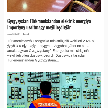
Gyrgyzystan Türkmenistandan elektrik energiýa
importyny uzaltmagy meýilleşdirýär
10.05.2024 - 11:11
Türkmenistanyň Energetika ministrliginiň wekilleri 2024-nji
ýylyň 3-6-njy maýy aralygynda Aşgabat şäherine sapar
amala aşyran Gyrgyzystanyň Energetika ministrliginiň
wekiliýeti bilen duşuşyk geçirdi. Duşuşykda taraplar
Türkmenistandan Gyrgyzystana...