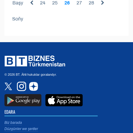
Başy
24
25
26
27
28
Soňy
© 2026 BT. Ähli hukuklar goralandyr.
EDARA
Biz barada
Düzgünler we şertler