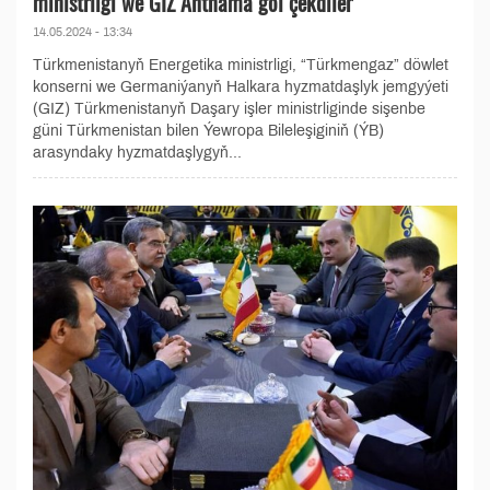
ministrligi we GIZ Ähtnama gol çekdiler
14.05.2024 - 13:34
Türkmenistanyň Energetika ministrligi, “Türkmengaz” döwlet
konserni we Germaniýanyň Halkara hyzmatdaşlyk jemgyýeti
(GIZ) Türkmenistanyň Daşary işler ministrliginde sişenbe
güni Türkmenistan bilen Ýewropa Bileleşiginiň (ÝB)
arasyndaky hyzmatdaşlygyň...