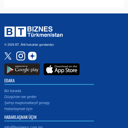
© 2026 BT. Ähli hukuklar goralandyr.
EDARA
Biz barada
Düzgünler we şertler
Şahsy maglumatlaryň goragy
Habarlaşmak üçin
HABARLAŞMAK ÜÇIN
info@business.com.tm