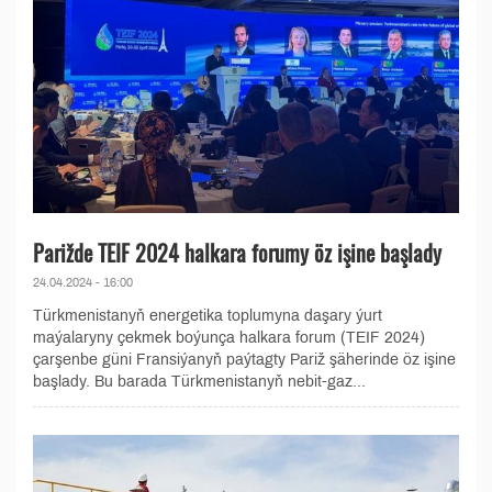
Parižde TEIF 2024 halkara forumy öz işine başlady
24.04.2024 - 16:00
Türkmenistanyň energetika toplumyna daşary ýurt
maýalaryny çekmek boýunça halkara forum (TEIF 2024)
çarşenbe güni Fransiýanyň paýtagty Pariž şäherinde öz işine
başlady. Bu barada Türkmenistanyň nebit-gaz...