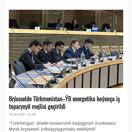
Brýusselde Türkmenistan–ÝB energetika boýunça iş
toparynyň mejlisi geçirildi
15.04.2024 - 11:25
“Türkmengaz” döwlet konserniniň başlygynyň orunbasary
Myrat Arçaýewiň ýolbaşçylygyndaky wekiliýetiň