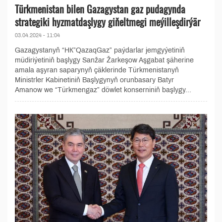
Türkmenistan bilen Gazagystan gaz pudagynda
strategiki hyzmatdaşlygy giňeltmegi meýilleşdirýär
03.04.2024 - 11:04
Gazagystanyň “НК”QazaqGaz” paýdarlar jemgyýetiniň
müdiriýetiniň başlygy Sanžar Žarkeşow Aşgabat şäherine
amala aşyran saparynyň çäklerinde Türkmenistanyň
Ministrler Kabinetiniň Başlygynyň orunbasary Batyr
Amanow we “Türkmengaz” döwlet konserniniň başlygy...