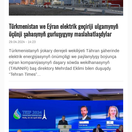
Türkmenistan we Eýran elektrik geçiriji ulgamynyň
üçünji şahasynyň gurluşygyny maslahatlaşdylar
29.04.2024 - 14:23
Türkmenistanyň ýokary derejeli wekiliýeti Tähran şäherinde
elektrik energiýasynyň önümçiligi we paýlanylyşy boýunça
eýran kompaniýasynyň daşary söwda wekilhanasynyň
(TAVANIR) baş direktory Mehrdad Eklimi bilen duşuşdy.
“Tehran Times”...