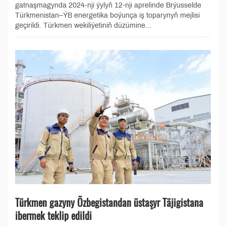
gatnaşmagynda 2024-nji ýylyň 12-nji aprelinde Brýusselde
Türkmenistan–ÝB energetika boýunça iş toparynyň mejlisi
geçirildi. Türkmen wekiliýetiniň düzümine...
Türkmen gazyny Özbegistandan üstaşyr Täjigistana
ibermek teklip edildi