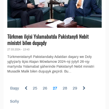
Türkmen ilçisi Yslamabatda Pakistanyň Nebit
ministri bilen duşuşdy
27.03.2024 - 13:43
Türkmenistanyň Pakistandaky Adatdan daşary we Doly
ygtyýarly ilçisi Atajan Möwlamow 2024-nji ýylyň 26-njy
martynda Yslamabat şäherinde Pakistanyň Nebit ministri
Musadik Malik bilen duşuşyk geçirdi. Bu...
Başy
25
26
27
28
29
Soňy