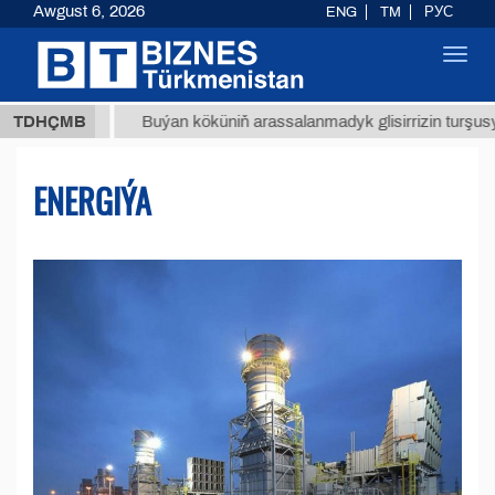
Awgust 6, 2026
ENG
TM
РУС
Toggl
navig
Т
$129
TDHÇMB
Buýan köküniň arassalanmadyk glisirrizin turşusy (t.)
ENERGIÝA