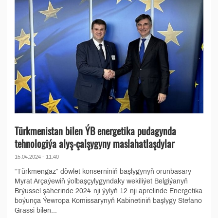
Türkmenistan bilen ÝB energetika pudagynda
tehnologiýa alyş-çalşygyny maslahatlaşdylar
15.04.2024 - 11:40
“Türkmengaz” döwlet konserniniň başlygynyň orunbasary
Myrat Arçaýewiň ýolbaşçylygyndaky wekiliýet Belgiýanyň
Brýussel şäherinde 2024-nji ýylyň 12-nji aprelinde Energetika
boýunça Ýewropa Komissarynyň Kabinetiniň başlygy Stefano
Grassi bilen...