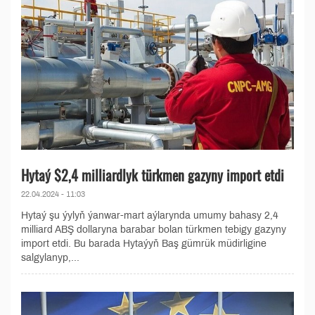
Hytaý $2,4 milliardlyk türkmen gazyny import etdi
22.04.2024 - 11:03
Hytaý şu ýylyň ýanwar-mart aýlarynda umumy bahasy 2,4
milliard ABŞ dollaryna barabar bolan türkmen tebigy gazyny
import etdi. Bu barada Hytaýyň Baş gümrük müdirligine
salgylanyp,...