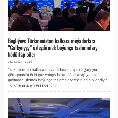
Begliýew: Türkmenistan halkara maýadarlara
“Galkynyşy” özleşdirmek boýunça taslamalary
hödürläp biler
25.04.2024 - 11:15
Türkmenistan halkara maýadarlara dünýäniň gury ýer
giňişligindäki iň iri gaz ýatagy bolan “Galkynyş” gaz känini
gaýtadan işlemek boýunça taslamalary teklip edip biler diýip,
Türkmenistanyň Prezidentiniň...