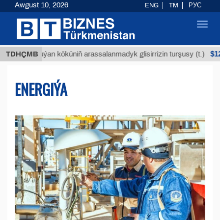
Awgust 10, 2026
ENG
TM
РУС
Toggl
navig
$12935,18
Buýan köküniň arassalanmadyk glisirrizin turşusy (t.)
TDHÇMB
ENERGIÝA