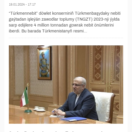
19.01.2024 - 17:17
“Türkmennebit” döwlet konserniniň Türkmenbaşydaky nebiti
gaýtadan işleýän zawodlar toplumy (TNGZT) 2023-nji ýylda
sarp edijilere 4 million tonnadan gowrak nebit önümlerini
iberdi. Bu barada Türkmenistanyň resmi...