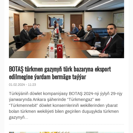
BOTAŞ türkmen gazynyň türk bazaryna eksport
edilmegine ýardam bermäge taýýar
01.02.2024 - 11:23
Türkiýäniň döwlet kompaniýasy BOTAŞ 2024-nji ýylyň 29-njy
ýanwarynda Ankara şäherinde “Türkmengaz” we
“Türkmennebit” döwlet konsernleriniň wekillerinden ybarat
bolan türkmen wekiliýeti bilen geçirilen duşuşykda türkmen
gazynyň...