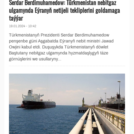
Serdar Berdimuhamedow: Türkmenistan nebitgaz
ulgamynda Eýranyň netijeli tekliplerini goldamaga
taýýar
19.01.2024 - 10:42
Türkmenistanyň Prezidenti Serdar Berdimuhamedow
penşenbe güni Aşgabatda Eýranyň nebit ministri Jawad
Owjini kabul etdi. Duşuşykda Türkmenistanyň döwlet
Baştutany nebitgaz ulgamynda hyzmatdaşlygyň täze
görnüşlerini we usullaryny...