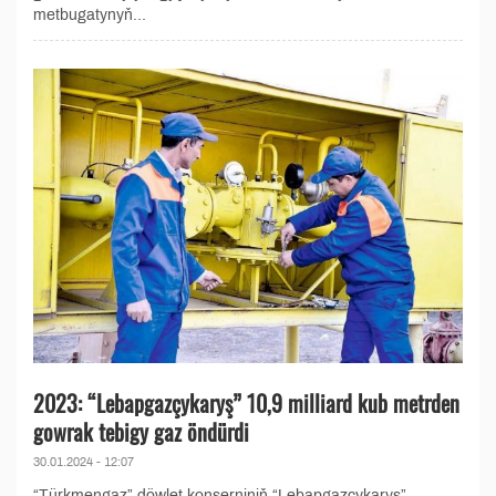
metbugatynyň...
2023: “Lebapgazçykaryş” 10,9 milliard kub metrden
gowrak tebigy gaz öndürdi
30.01.2024 - 12:07
“Türkmengaz” döwlet konserniniň “Lebapgazçykaryş”