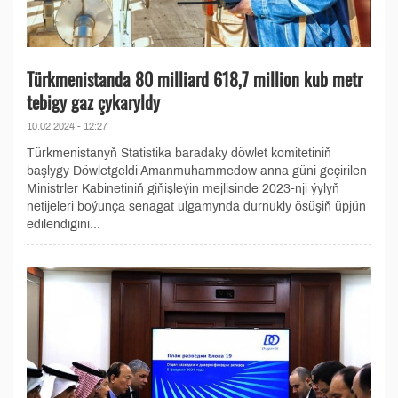
Türkmenistanda 80 milliard 618,7 million kub metr
tebigy gaz çykaryldy
10.02.2024 - 12:27
Türkmenistanyň Statistika baradaky döwlet komitetiniň
başlygy Döwletgeldi Amanmuhammedow anna güni geçirilen
Ministrler Kabinetiniň giňişleýin mejlisinde 2023-nji ýylyň
netijeleri boýunça senagat ulgamynda durnukly ösüşiň üpjün
edilendigini...