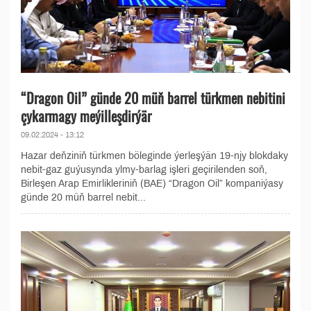
“Dragon Oil” günde 20 müň barrel türkmen nebitini
çykarmagy meýilleşdirýär
09.02.2024 - 13:12
Hazar deňziniň türkmen böleginde ýerleşýän 19-njy blokdaky
nebit-gaz guýusynda ylmy-barlag işleri geçirilenden soň,
Birleşen Arap Emirlikleriniň (BAE) “Dragon Oil” kompaniýasy
günde 20 müň barrel nebit...