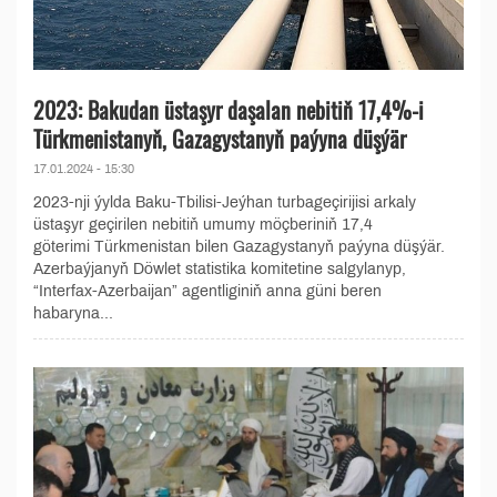
2023: Bakudan üstaşyr daşalan nebitiň 17,4%-i
Türkmenistanyň, Gazagystanyň paýyna düşýär
17.01.2024 - 15:30
2023-nji ýylda Baku-Tbilisi-Jeýhan turbageçirijisi arkaly
üstaşyr geçirilen nebitiň umumy möçberiniň 17,4
göterimi Türkmenistan bilen Gazagystanyň paýyna düşýär.
Azerbaýjanyň Döwlet statistika komitetine salgylanyp,
“Interfax-Azerbaijan” agentliginiň anna güni beren
habaryna...