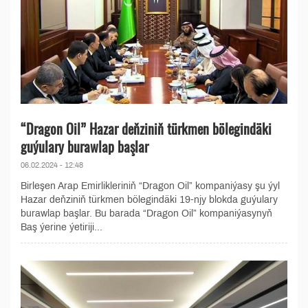
“Dragon Oil” Hazar deňziniň türkmen bölegindäki
guýulary burawlap başlar
06.02.2024 - 12:48
Birleşen Arap Emirlikleriniň “Dragon Oil” kompaniýasy şu ýyl
Hazar deňziniň türkmen bölegindäki 19-njy blokda guýulary
burawlap başlar. Bu barada “Dragon Oil” kompaniýasynyň
Baş ýerine ýetiriji...