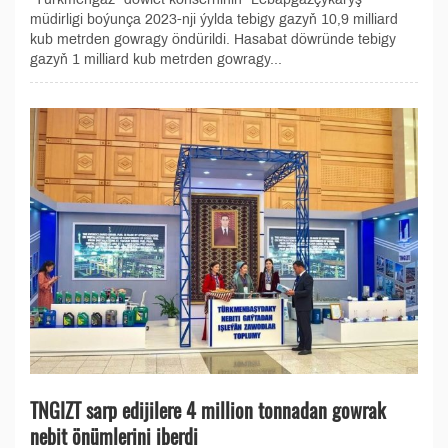
müdirligi boýunça 2023-nji ýylda tebigy gazyň 10,9 milliard
kub metrden gowragy öndürildi. Hasabat döwründe tebigy
gazyň 1 milliard kub metrden gowragy...
TNGIZT sarp edijilere 4 million tonnadan gowrak
nebit önümlerini iberdi