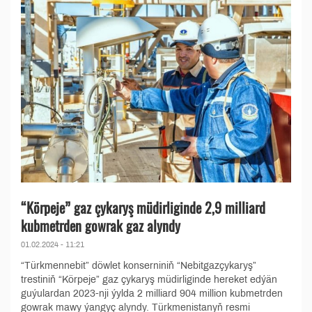
“Körpeje” gaz çykaryş müdirliginde 2,9 milliard
kubmetrden gowrak gaz alyndy
01.02.2024 - 11:21
“Türkmennebit” döwlet konserniniň “Nebitgazçykaryş”
trestiniň “Körpeje” gaz çykaryş müdirliginde hereket edýän
guýulardan 2023-nji ýylda 2 milliard 904 million kubmetrden
gowrak mawy ýangyç alyndy. Türkmenistanyň resmi