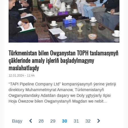
Türkmenistan bilen Owganystan TOPH taslamasynyň
çäklerinde amaly işleriň başladylmagyny
maslahatlaşdy
12.01.2024 - 11:44
“TAPI Pipeline Company Ltd” kompaniýasynyň ýerine ýetiriji
direktory Muhammetmyrat Amanow, Türkmenistanyň
Owganystandaky Adatdan daşary we Doly ygtyýarly Ilçisi
Hoja Öwezow bilen Owganystanyň Magdan we nebit...
Başy
28
29
30
31
32