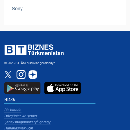
Soňy
© 2026 BT. Ähli hukuklar goralandyr.
EDARA
Biz barada
Düzgünler we şertler
Şahsy maglumatlaryň goragy
Habarlaşmak üçin