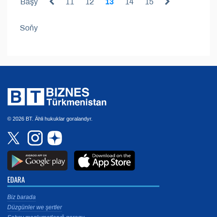
Başy
11
12
13
14
15
Soňy
© 2026 BT. Ähli hukuklar goralandyr.
EDARA
Biz barada
Düzgünler we şertler