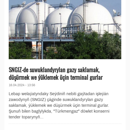
SNGIZ-de suwuklandyrylan gazy saklamak,
düşürmek we ýüklemek üçin terminal gurlar
16.04.2024 - 13:56
Lebap welaýatyndaky Seýdiniň nebiti gaýtadan işleýän
zawodynyň (SNGIZ) çäginde suwuklandyrylan gazy
saklamak, ýüklemek we düşürmek üçin terminal gurlar.
Şunuň bilen baglylykda, "Türkmengaz" döwlet konserni
tender toparynyň...