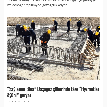
Türkmenistanyň Ministrler Kabinetiniň Başlygynyň gurluşyk
we senagat toplumyna gözegçilik edýän...
“Saýlanan Bina” Daşoguz şäherinde täze “Hyzmatlar
öýüni” gurýar
12.04.2024 - 16:32