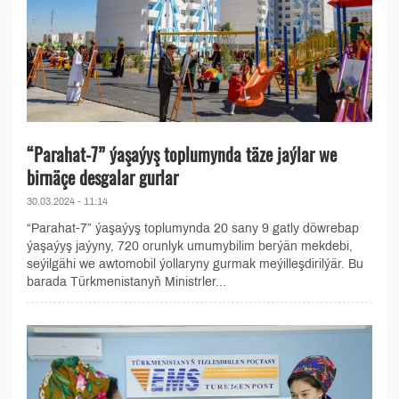
“Parahat-7” ýaşaýyş toplumynda täze jaýlar we
birnäçe desgalar gurlar
30.03.2024 - 11:14
“Parahat-7” ýaşaýyş toplumynda 20 sany 9 gatly döwrebap
ýaşaýyş jaýyny, 720 orunlyk umumybilim berýän mekdebi,
seýilgähi we awtomobil ýollaryny gurmak meýilleşdirilýär. Bu
barada Türkmenistanyň Ministrler...