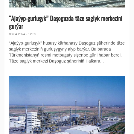
“Ajaýyp-gurluşyk” Daşoguzda täze saglyk merkezini
gurýar
03.04.2024 - 12:32
“Ajaýyp-gurluşyk” hususy kärhanasy Daşoguz şäherinde täze
saglyk merkeziniň gurluşygyny alyp barýar. Bu barada
Türkmenistanyň resmi metbugaty sişenbe güni habar berdi.
Täze saglyk merkezi Daşoguz şäheriniň Halkara...