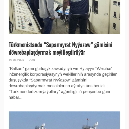
Türkmenistanda “Saparmyrat Nyýazow” gämisini
döwrebaplaşdyrmak meýilleşdirilýär
19.04.2024 - 12:34
“Balkan” gämi gurluşyk zawodynyň we Hytaýyň “Weichai”
inženerçilik korporasiýasynyň wekilleriniň arasynda geçirilen
duşuşykda “Saparmyrat Nyýazow” gämisini
döwrebaplaşdyrmak meselelerine aýratyn üns berildi.
“Türkmendeňizderýaýollary” agentliginiň penşenbe güni
habar...