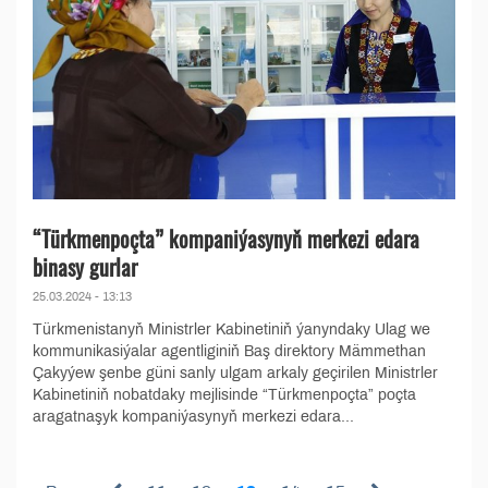
“Türkmenpoçta” kompaniýasynyň merkezi edara
binasy gurlar
25.03.2024 - 13:13
Türkmenistanyň Ministrler Kabinetiniň ýanyndaky Ulag we
kommunikasiýalar agentliginiň Baş direktory Mämmethan
Çakyýew şenbe güni sanly ulgam arkaly geçirilen Ministrler
Kabinetiniň nobatdaky mejlisinde “Türkmenpoçta” poçta
aragatnaşyk kompaniýasynyň merkezi edara...