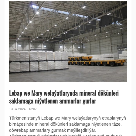
Lebap we Mary welaýatlarynda mineral dökünleri
saklamaga niýetlenen ammarlar gurlar
13.04.2024 - 13:07
Türkmenistanyň Lebap we Mary welaýatlarynyň etraplarynyň
birnäçesinde mineral dökünleri saklamaga niýetlenen täze,
döwrebap ammarlary gurmak meýilleşdirilýär.