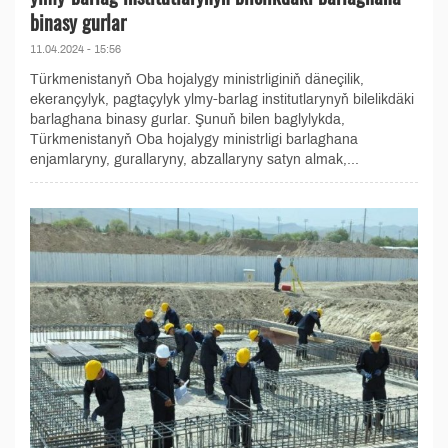
binasy gurlar
11.04.2024 - 15:56
Türkmenistanyň Oba hojalygy ministrliginiň däneçilik,
ekerançylyk, pagtaçylyk ylmy-barlag institutlarynyň bilelikdäki
barlaghana binasy gurlar. Şunuň bilen baglylykda,
Türkmenistanyň Oba hojalygy ministrligi barlaghana
enjamlaryny, gurallaryny, abzallaryny satyn almak,...