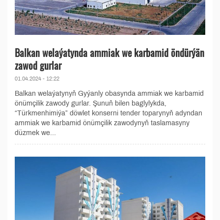
Balkan welaýatynda ammiak we karbamid öndürýän
zawod gurlar
01.04.2024 - 12:22
Balkan welaýatynyň Gyýanly obasynda ammiak we karbamid
önümçilik zawody gurlar. Şunuň bilen baglylykda,
“Türkmenhimiýa” döwlet konserni tender toparynyň adyndan
ammiak we karbamid önümçilik zawodynyň taslamasyny
düzmek we...