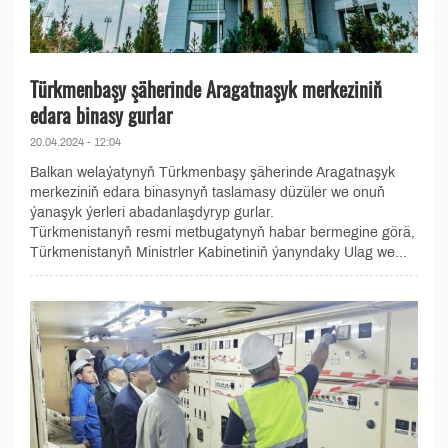
Türkmenbaşy şäherinde Aragatnaşyk merkeziniň
edara binasy gurlar
20.04.2024 - 12:04
Balkan welaýatynyň Türkmenbaşy şäherinde Aragatnaşyk
merkeziniň edara binasynyň taslamasy düzüler we onuň
ýanaşyk ýerleri abadanlaşdyryp gurlar.
Türkmenistanyň resmi metbugatynyň habar bermegine görä,
Türkmenistanyň Ministrler Kabinetiniň ýanyndaky Ulag we...