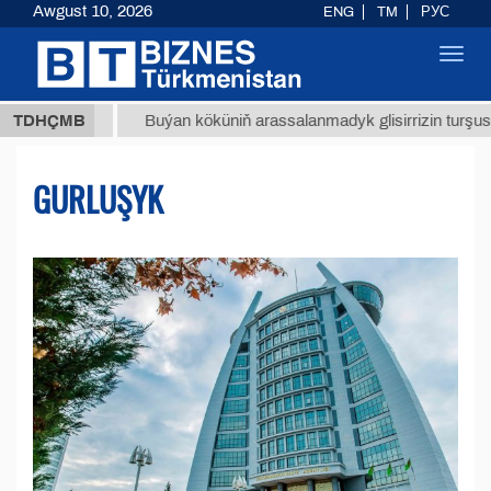
Awgust 10, 2026
ENG
TM
РУС
Toggl
navig
МТ
$12
TDHÇMB
Buýan köküniň arassalanmadyk glisirrizin turşusy (t.)
GURLUŞYK