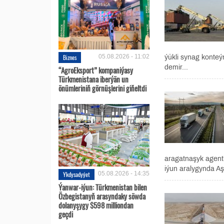
Biznes
05.08.2026 - 11:02
ýükli synag konte
demir...
“AgroEksport” kompaniýasy
Türkmenistana iberýän un
önümleriniň görnüşlerini giňeltdi
aragatnaşyk agentli
iýun aralygynda Aş
Ykdysadyýet
05.08.2026 - 14:35
Ýanwar-iýun: Türkmenistan bilen
Özbegistanyň arasyndaky söwda
dolanyşygy $598 milliondan
geçdi