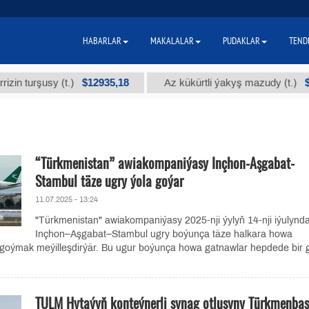
HABARLAR
MAKALALAR
PUDAKLAR
TEND
$12935,18
$300
urşusy (t.)
Az kükürtli ýakyş mazudy (t.)
“Türkmenistan” awiakompaniýasy Inçhon-Aşgabat-
Stambul täze ugry ýola goýar
11.07.2025 - 13:24
"Türkmenistan" awiakompaniýasy 2025-nji ýylyň 14-nji iýulynd
Inçhon–Aşgabat–Stambul ugry boýunça täze halkara howa
 goýmak meýilleşdirýär. Bu ugur boýunça howa gatnawlar hepdede bir 
TULM Hytaýyň konteýnerli synag otlusyny Türkmenbaş