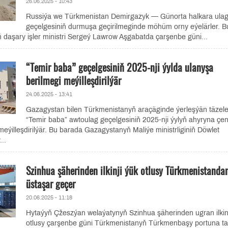
26.06.2025 - 10:43
Russiýa we Türkmenistan Demirgazyk — Günorta halkara ula
geçelgesiniň durmuşa geçirilmeginde möhüm orny eýelärler. B
daşary işler ministri Sergeý Lawrow Aşgabatda çarşenbe güni...
“Temir baba” geçelgesiniň 2025-nji ýylda ulanyşa
berilmegi meýilleşdirilýär
24.06.2025 - 13:41
Gazagystan bilen Türkmenistanyň araçäginde ýerleşýän täzel
“Temir baba” awtoulag geçelgesiniň 2025-nji ýylyň ahyryna çen
meýilleşdirilýär. Bu barada Gazagystanyň Maliýe ministrliginiň Döwlet
...
Szinhua şäherinden ilkinji ýük otlusy Türkmenistanda
üstaşar geçer
20.06.2025 - 11:18
Hytaýyň Çžeszýan welaýatynyň Szinhua şäherinden ugran ilkinj
otlusy çarşenbe güni Türkmenistanyň Türkmenbaşy portuna t