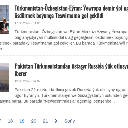
Türkmenistan-Özbegistan-Eýran: Ýewropa demir ýol u
ösdürmek boýunça Teswirnama gol çekildi
17.06.2025 - 11:01
Türkmenistan, Özbegistan we Eýran Merkezi Aziýany Ýewropa 
baglanyşdyrýan multimodal ulag geçelgesini ösdürmek boýun
eltmek baradaky Teswirnama gol çekdiler. Bu barada Türkmenistanyň 
...
Pakistan Türkmenistandan üstaşyr Russiýa ýük otlusy
iberer
13.06.2025 - 04:07
Pakistan 22-nji iýunda ilkinji gezek Russiýa ýük otlusyny ugrad
ugur Eýranyň, Türkmenistanyň we Gazagystanyň üstünden geç
syna barar. Bu barada “Newscentralasia” agentligi penşenbe...
7
18
19
20
21
Soňy