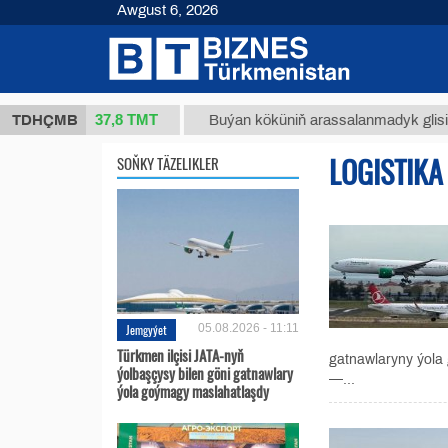
Awgust 6, 2026
37,8 ТМТ
1 (kg.)
TDHÇMB
Buýan köküniň arassalanmadyk glisirrizin t
LOGISTIKA
SOŇKY TÄZELIKLER
Jemgyýet
05.08.2026 - 11:11
Türkmen ilçisi JATA-nyň
gatnawlaryny ýola
ýolbaşçysy bilen göni gatnawlary
—...
ýola goýmagy maslahatlaşdy