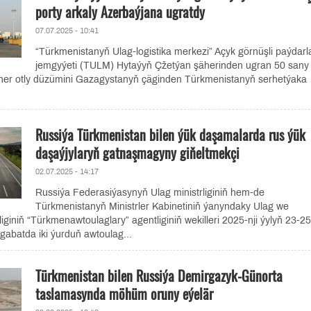
porty arkaly Azerbaýjana ugratdy
07.07.2025 - 10:41
“Türkmenistanyň Ulag-logistika merkezi” Açyk görnüşli paýdarl
jemgyýeti (TULM) Hytaýyň Çžetýan şäherinden ugran 50 sany 
ýner otly düzümini Gazagystanyň çäginden Türkmenistanyň serhetýaka
Russiýa Türkmenistan bilen ýük daşamalarda rus ýük
daşaýjylaryň gatnaşmagyny giňeltmekçi
02.07.2025 - 14:17
Russiýa Federasiýasynyň Ulag ministrliginiň hem-de
Türkmenistanyň Ministrler Kabinetiniň ýanyndaky Ulag we
giniň “Türkmenawtoulaglary” agentliginiň wekilleri 2025-nji ýylyň 23-25
gabatda iki ýurduň awtoulag...
Türkmenistan bilen Russiýa Demirgazyk-Günorta
taslamasynda möhüm oruny eýelär