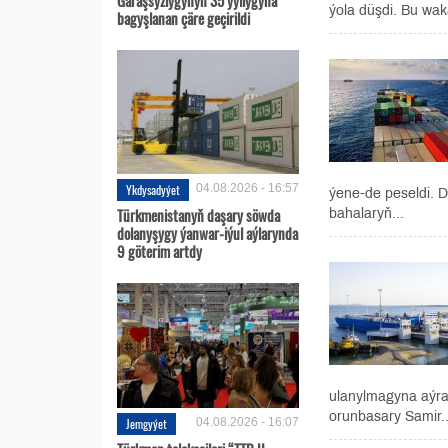
ýola düşdi. Bu wak
bagyşlanan çäre geçirildi
Ykdysadyýet
04.08.2026 - 16:57
ýene-de peseldi. 
Türkmenistanyň daşary söwda
bahalaryň...
dolanyşygy ýanwar-iýul aýlarynda
9 göterim artdy
ulanylmagyna aýrat
orunbasary Samir..
Jemgyýet
04.08.2026 - 16:07