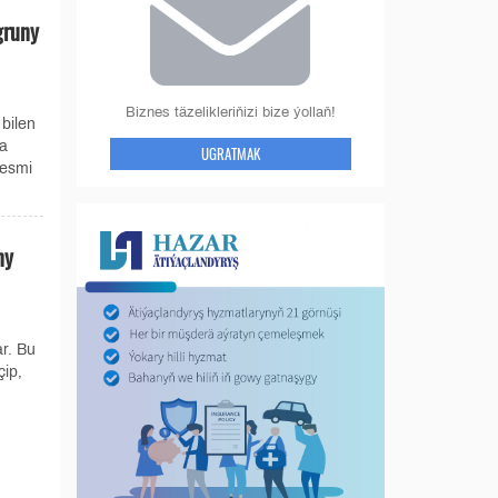
gruny
Biznes täzelikleriňizi bize ýollaň!
bilen
ça
UGRATMAK
resmi
ny
ar. Bu
ip,