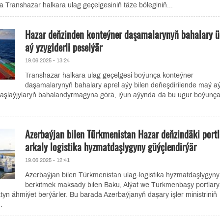
a Transhazar halkara ulag geçelgesiniň täze böleginiň...
Hazar deňzinden konteýner daşamalarynyň bahalary ü
aý yzygiderli peselýär
19.06.2025 - 13:24
Transhazar halkara ulag geçelgesi boýunça konteýner
daşamalarynyň bahalary aprel aýy bilen deňeşdirilende maý a
Daşlaýjylaryň bahalandyrmagyna görä, iýun aýynda-da bu ugur boýunç
Azerbaýjan bilen Türkmenistan Hazar deňzindäki portl
arkaly logistika hyzmatdaşlygyny güýçlendirýär
19.06.2025 - 12:41
Azerbaýjan bilen Türkmenistan ulag-logistika hyzmatdaşlygyny
berkitmek maksady bilen Baku, Alýat we Türkmenbaşy portlar
yn ähmiýet berýärler. Bu barada Azerbaýjanyň daşary işler ministriniň
.