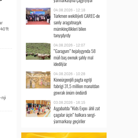
ýarmarkasyna çagyrylýar
04.08.2026 - 12:18
Türkmen wekiliýeti CAREC-de
sanly aragatnaşyk
ar
mümkinçilikleri bilen
40’ft
tanyşdyrdy
04.08.2026 - 12:07
“Garagum” hojalygynda 58
müň baş ownuk şahly mal
idedilýär
04.08.2026 - 10:28
Köneürgenjiň pagta egriji
fabrigi 31,5 million manatdan
gowrak önüm öndürdi
-nji
03.08.2026 - 16:15
Aşgabatda “Kids Expo: ähli zat
çagalar üçin” halkara sergi-
ýarmarkasy geçiriler