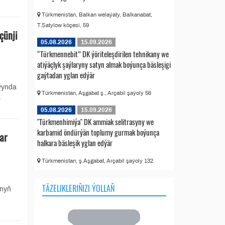
Türkmenistan, Balkan welaýaty, Balkanabat,
T.Satylow köçesi, 59
çünji
05.08.2026
15.09.2026
“Türkmennebit” DK ýöriteleşdirilen tehnikany we
atiýäçlyk şaýlaryny satyn almak boýunça bäsleşigi
gaýtadan yglan edýär
ýynda
Türkmenistan, Aşgabat ş., Arçabil şaýoly 56
a
05.08.2026
15.09.2026
"Türkmenhimiýa" DK ammiak selitrasyny we
karbamid öndürýän toplumy gurmak boýunça
ar
halkara bäsleşik yglan edýär
Türkmenistan, ş.Aşgabat, Arçabil şaýoly 132
TÄZELIKLERIŇIZI ÝOLLAŇ
ynyň