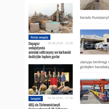
barada Russiýanyň 
Himiýa senagaty
Daşoguz
05.08.2026 - 11:09
welaýatynda
ammiak selitrasyny we karbamid
öndürýän toplum gurlar
ulanyşa berilmegi 
girdejileri baradaky
Jemgyýet
04.08.2026 - 17:38
ABŞ-da Türkmenistanyň
Garaşsyzlygynyň 35 ýyllygyna