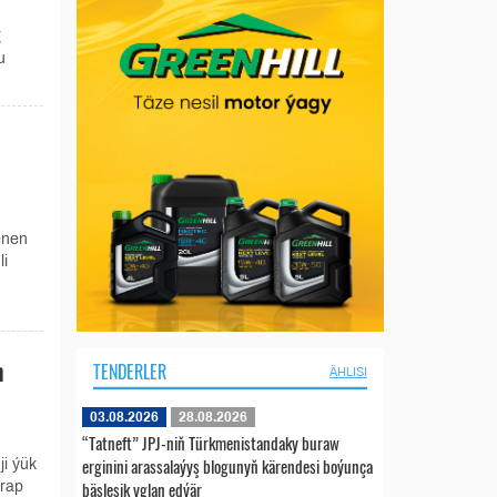
g
u
enen
li
n
TENDERLER
ÄHLISI
03.08.2026
28.08.2026
“Tatneft” JPJ-niň Türkmenistandaky buraw
erginini arassalaýyş blogunyň kärendesi boýunça
i ýük
bäsleşik yglan edýär
arap