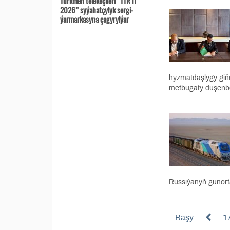
Türkmen telekeçileri “TTR II
2026” syýahatçylyk sergi-
ýarmarkasyna çagyrylýar
hyzmatdaşlygy giň
metbugaty duşenbe
Russiýanyň günorta
Başy
1