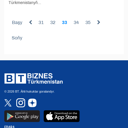
Türkmenistanyň...
Başy
31
32
33
34
35
Soňy
© 2026 BT. Ähli hukuklar goralandyr.
EDARA