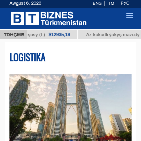
Awgust 6, 2026
ENG
TM
РУС
Toggl
navig
$12935,18
$300
turşusy (t.)
TDHÇMB
Az kükürtli ýakyş mazudy (t.)
LOGISTIKA