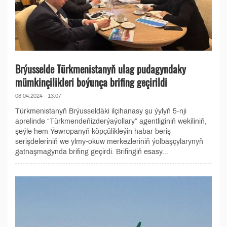
Brýusselde Türkmenistanyň ulag pudagyndaky
mümkinçilikleri boýunça brifing geçirildi
08.04.2024 - 13:07
Türkmenistanyň Brýusseldäki ilçihanasy şu ýylyň 5-nji
aprelinde “Türkmendeňizderýaýollary” agentliginiň wekiliniň,
şeýle hem Ýewropanyň köpçülikleýin habar beriş
serişdeleriniň we ylmy-okuw merkezleriniň ýolbaşçylarynyň
gatnaşmagynda brifing geçirdi. Brifingiň esasy...