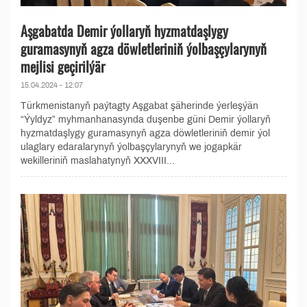
Aşgabatda Demir ýollaryň hyzmatdaşlygy
guramasynyň agza döwletleriniň ýolbaşçylarynyň
mejlisi geçirilýär
15.04.2024 - 12:07
Türkmenistanyň paýtagty Aşgabat şäherinde ýerleşýän
“Ýyldyz” myhmanhanasynda duşenbe güni Demir ýollaryň
hyzmatdaşlygy guramasynyň agza döwletleriniň demir ýol
ulaglary edaralarynyň ýolbaşçylarynyň we jogapkär
wekilleriniň maslahatynyň XXXVIII...