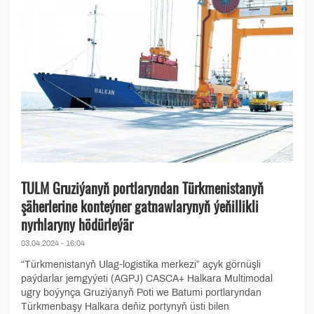
TULM Gruziýanyň portlaryndan Türkmenistanyň
şäherlerine konteýner gatnawlarynyň ýeňillikli
nyrhlaryny hödürleýär
03.04.2024 - 16:04
“Türkmenistanyň Ulag-logistika merkezi” açyk görnüşli
paýdarlar jemgyýeti (AGPJ) CASCA+ Halkara Multimodal
ugry boýynça Gruziýanyň Poti we Batumi portlaryndan
Türkmenbaşy Halkara deňiz portynyň üsti bilen