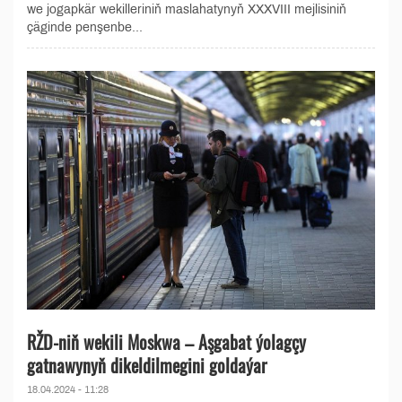
we jogapkär wekilleriniň maslahatynyň XXXVIII mejlisiniň
çäginde penşenbe...
RŽD-niň wekili Moskwa – Aşgabat ýolagçy
gatnawynyň dikeldilmegini goldaýar
18.04.2024 - 11:28