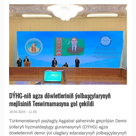
DÝHG-niň agza döwletleriniň ýolbaşçylarynyň
mejlisiniň Teswirnamasyna gol çekildi
19.04.2024 - 11:55
Türkmenistanyň paýtagty Aşgabat şäherinde geçirilýän Demir
ýollaryň hyzmatdaşlygy guramasynyň (DÝHG) agza
döwletleriniň demir ýol ulaglary edaralarynyň ýolbaşçylarynyň