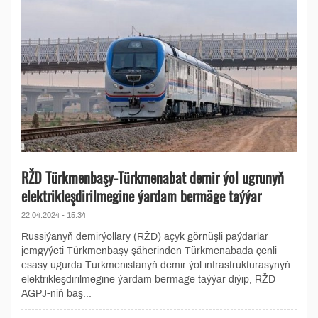
RŽD Türkmenbaşy-Türkmenabat demir ýol ugrunyň
elektrikleşdirilmegine ýardam bermäge taýýar
22.04.2024 - 15:34
Russiýanyň demirýollary (RŽD) açyk görnüşli paýdarlar
jemgyýeti Türkmenbaşy şäherinden Türkmenabada çenli
esasy ugurda Türkmenistanyň demir ýol infrastrukturasynyň
elektrikleşdirilmegine ýardam bermäge taýýar diýip, RŽD
AGPJ-niň baş...