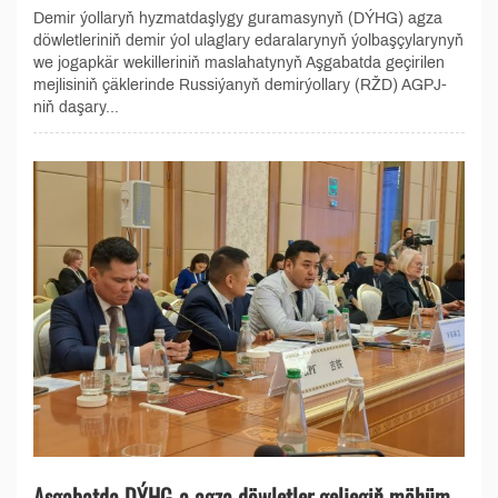
Demir ýollaryň hyzmatdaşlygy guramasynyň (DÝHG) agza
döwletleriniň demir ýol ulaglary edaralarynyň ýolbaşçylarynyň
we jogapkär wekilleriniň maslahatynyň Aşgabatda geçirilen
mejlisiniň çäklerinde Russiýanyň demirýollary (RŽD) AGPJ-
niň daşary...
Aşgabatda DÝHG-a agza döwletler geljegiň möhüm