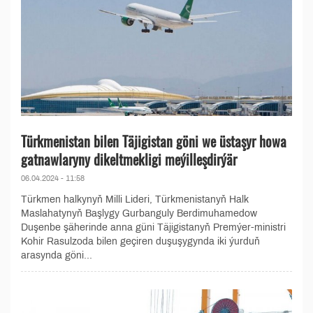
Türkmenistan bilen Täjigistan göni we üstaşyr howa
gatnawlaryny dikeltmekligi meýilleşdirýär
06.04.2024 - 11:58
Türkmen halkynyň Milli Lideri, Türkmenistanyň Halk
Maslahatynyň Başlygy Gurbanguly Berdimuhamedow
Duşenbe şäherinde anna güni Täjigistanyň Premýer-ministri
Kohir Rasulzoda bilen geçiren duşuşygynda iki ýurduň
arasynda göni...