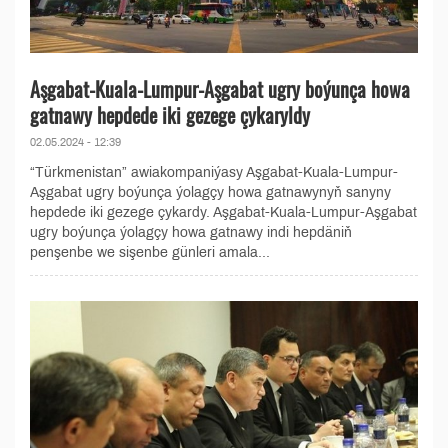
Aşgabat-Kuala-Lumpur-Aşgabat ugry boýunça howa
gatnawy hepdede iki gezege çykaryldy
02.05.2024 - 12:39
“Türkmenistan” awiakompaniýasy Aşgabat-Kuala-Lumpur-
Aşgabat ugry boýunça ýolagçy howa gatnawynyň sanyny
hepdede iki gezege çykardy. Aşgabat-Kuala-Lumpur-Aşgabat
ugry boýunça ýolagçy howa gatnawy indi hepdäniň
penşenbe we sişenbe günleri amala...