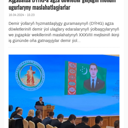
ugurlaryny maslahatlaşýarlar
16.04.2024 - 15:23
Demir ýollaryň hyzmatdaşlygy guramasynyň (DÝHG) agza
döwletleriniň demir ýol ulaglary edaralarynyň ýolbaşçylarynyň
we jogapkär wekilleriniň maslahatynyň XXXVIII mejlisiniň ikinji
iş gününde oňa gatnaşyjylar demir ýol...