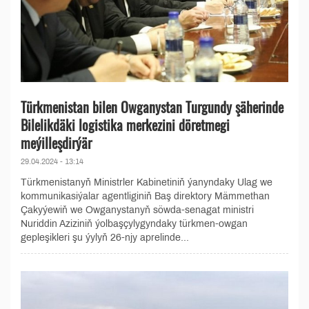
Türkmenistan bilen Owganystan Turgundy şäherinde
Bilelikdäki logistika merkezini döretmegi
meýilleşdirýär
29.04.2024 - 13:14
Türkmenistanyň Ministrler Kabinetiniň ýanyndaky Ulag we
kommunikasiýalar agentliginiň Baş direktory Mämmethan
Çakyýewiň we Owganystanyň söwda-senagat ministri
Nuriddin Aziziniň ýolbaşçylygyndaky türkmen-owgan
gepleşikleri şu ýylyň 26-njy aprelinde...