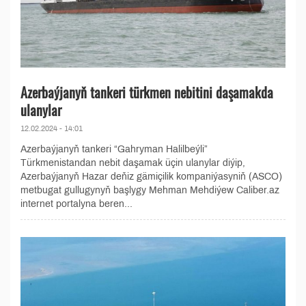
Azerbaýjanyň tankeri türkmen nebitini daşamakda
ulanylar
12.02.2024 - 14:01
Azerbaýjanyň tankeri “Gahryman Halilbeýli”
Türkmenistandan nebit daşamak üçin ulanylar diýip,
Azerbaýjanyň Hazar deňiz gämiçilik kompaniýasyniň (ASCO)
metbugat gullugynyň başlygy Mehman Mehdiýew Caliber.az
internet portalyna beren...