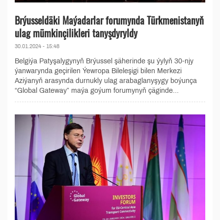
Brýusseldäki Maýadarlar forumynda Türkmenistanyň
ulag mümkinçilikleri tanyşdyryldy
30.01.2024 - 15:48
Belgiýa Patyşalygynyň Brýussel şäherinde şu ýylyň 30-njy
ýanwarynda geçirilen Ýewropa Bileleşigi bilen Merkezi
Aziýanyň arasynda durnukly ulag arabaglanyşygy boýunça
“Global Gateway” maýa goýum forumynyň çäginde...