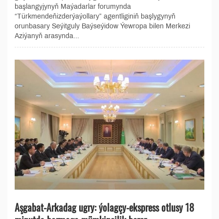
başlangyjynyň Maýadarlar forumynda
“Türkmendeňizderýaýollary” agentliginiň başlygynyň
orunbasary Seýitguly Baýseýidow Ýewropa bilen Merkezi
Aziýanyň arasynda...
Aşgabat-Arkadag ugry: ýolagçy-ekspress otlusy 18