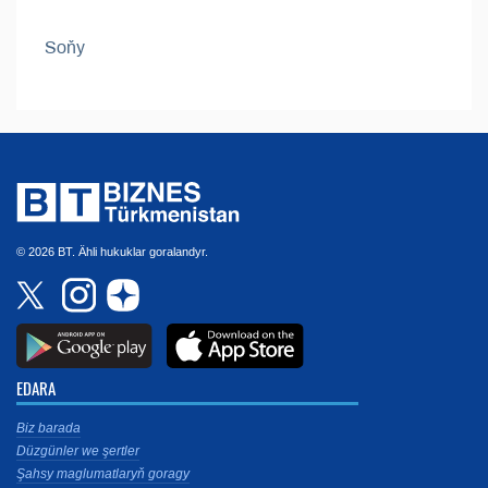
Soňy
© 2026 BT. Ähli hukuklar goralandyr.
EDARA
Biz barada
Düzgünler we şertler
Şahsy maglumatlaryň goragy