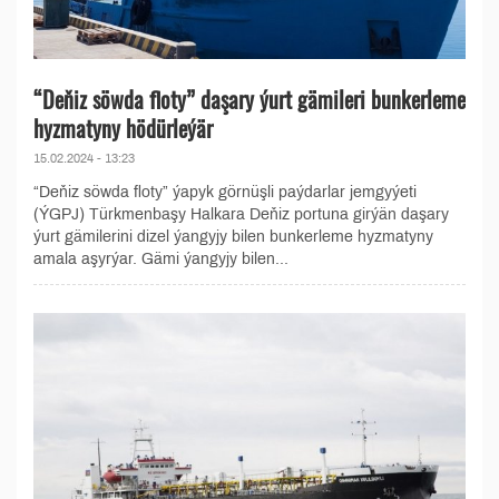
“Deňiz söwda floty” daşary ýurt gämileri bunkerleme
hyzmatyny hödürleýär
15.02.2024 - 13:23
“Deňiz söwda floty” ýapyk görnüşli paýdarlar jemgyýeti
(ÝGPJ) Türkmenbaşy Halkara Deňiz portuna girýän daşary
ýurt gämilerini dizel ýangyjy bilen bunkerleme hyzmatyny
amala aşyrýar. Gämi ýangyjy bilen...