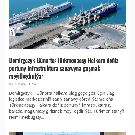
Demirgazyk-Günorta: Türkmenbaşy Halkara deňiz
portuny infrastruktura sanawyna goşmak
meýilleşdirilýär
06.02.2024 - 11:32
Demirgazyk – Günorta halkara ulag geçelgesi üçin ulag-
logistika merkezleriniň sanly sanawy döredilýär we oňa
Türkmenbaşy Halkara deňiz portunyň infrastrukturasy
barada maglumaty girizmek meýilleşdirilýär. Türkmenistanyň
resmi metbugaty...