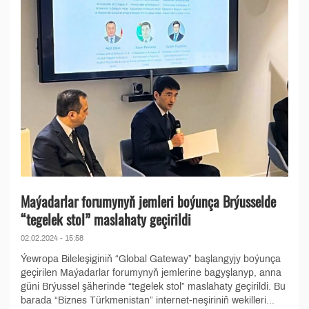
Maýadarlar forumynyň jemleri boýunça Brýusselde
“tegelek stol” maslahaty geçirildi
02.02.2024 - 15:58
Ýewropa Bileleşiginiň “Global Gateway” başlangyjy boýunça
geçirilen Maýadarlar forumynyň jemlerine bagyşlanyp, anna
güni Brýussel şäherinde “tegelek stol” maslahaty geçirildi. Bu
barada “Biznes Türkmenistan” internet-neşiriniň wekilleri...