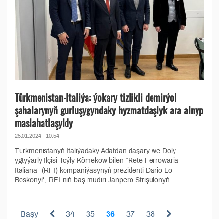
Türkmenistan-Italiýa: ýokary tizlikli demirýol
şahalarynyň gurluşygyndaky hyzmatdaşlyk ara alnyp
maslahatlaşyldy
25.01.2024 - 10:54
Türkmenistanyň Italiýadaky Adatdan daşary we Doly
ygtyýarly Ilçisi Toýly Kömekow bilen “Rete Ferrowaria
Italiana” (RFI) kompaniýasynyň prezidenti Dario Lo
Boskonyň, RFI-niň baş müdiri Janpero Strişulonyň...
Başy
34
35
36
37
38