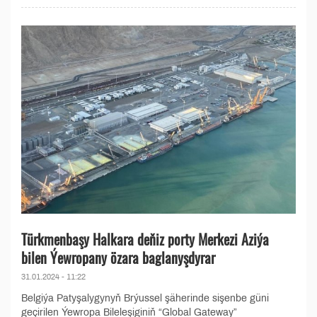
Türkmenbaşy Halkara deňiz porty Merkezi Aziýa
bilen Ýewropany özara baglanyşdyrar
31.01.2024 - 11:22
Belgiýa Patyşalygynyň Brýussel şäherinde sişenbe güni
geçirilen Ýewropa Bileleşiginiň “Global Gateway”