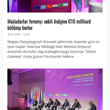
Maýadarlar forumy: sebit ösüşine €10 milliard
bölünip berler
30.01.2024 - 13:05
Belgiýa Patyşalygynyň Brýussel şäherinde duşenbe güni öz
işine başlan Ýewropa Bileleşigi bilen Merkezi Aziýanyň
arasynda durnukly ulag arabaglanyşygy boýunça “Global
Gateway” maýa goýum forumynda halkara...