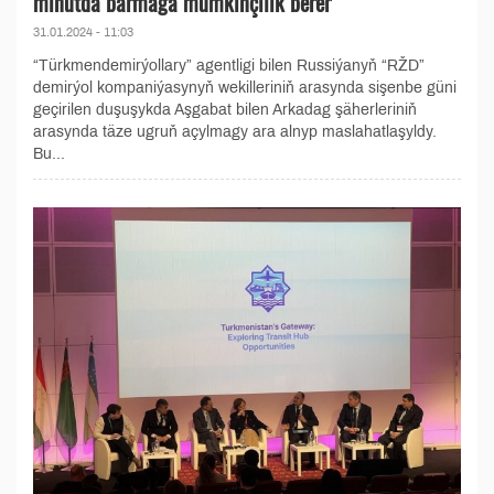
minutda barmaga mümkinçilik berer
31.01.2024 - 11:03
“Türkmendemirýollary” agentligi bilen Russiýanyň “RŽD”
demirýol kompaniýasynyň wekilleriniň arasynda sişenbe güni
geçirilen duşuşykda Aşgabat bilen Arkadag şäherleriniň
arasynda täze ugruň açylmagy ara alnyp maslahatlaşyldy.
Bu...