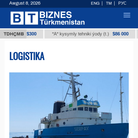
Awgust 8, 2026
ENG
TM
РУС
Toggl
navig
$300
$86 000
.)
TDHÇMB
"А" kysymly tehniki ýody (t.)
Natriý 
LOGISTIKA