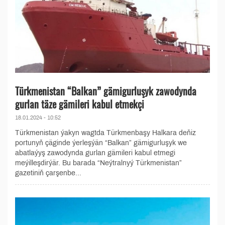
Türkmenistan “Balkan” gämigurluşyk zawodynda
gurlan täze gämileri kabul etmekçi
18.01.2024 - 10:52
Türkmenistan ýakyn wagtda Türkmenbaşy Halkara deňiz
portunyň çäginde ýerleşýän “Balkan” gämigurluşyk we
abatlaýyş zawodynda gurlan gämileri kabul etmegi
meýilleşdirýär. Bu barada “Neýtralnyý Türkmenistan”
gazetiniň çarşenbe...