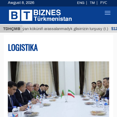
Awgust 8, 2026
ENG
TM
РУС
Toggl
navig
$12935,18
Buýan köküniň arassalanmadyk glisirrizin turşusy (t.)
TDHÇMB
LOGISTIKA