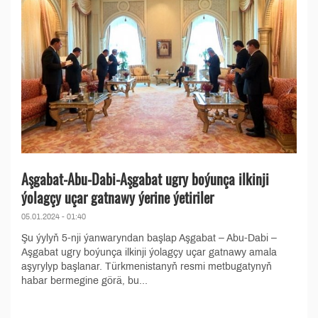
Aşgabat-Abu-Dabi-Aşgabat ugry boýunça ilkinji
ýolagçy uçar gatnawy ýerine ýetiriler
05.01.2024 - 01:40
Şu ýylyň 5-nji ýanwaryndan başlap Aşgabat – Abu-Dabi –
Aşgabat ugry boýunça ilkinji ýolagçy uçar gatnawy amala
aşyrylyp başlanar. Türkmenistanyň resmi metbugatynyň
habar bermegine görä, bu...