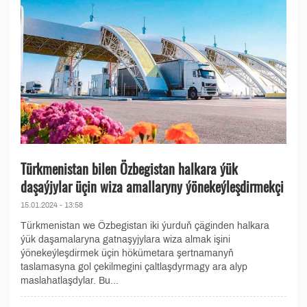
Türkmenistan bilen Özbegistan halkara ýük
daşaýjylar üçin wiza amallaryny ýönekeýleşdirmekçi
15.01.2024 - 13:58
Türkmenistan we Özbegistan iki ýurduň çäginden halkara
ýük daşamalaryna gatnaşyjylara wiza almak işini
ýönekeýleşdirmek üçin hökümetara şertnamanyň
taslamasyna gol çekilmegini çaltlaşdyrmagy ara alyp
maslahatlaşdylar. Bu...