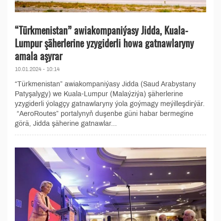
“Türkmenistan” awiakompaniýasy Jidda, Kuala-
Lumpur şäherlerine yzygiderli howa gatnawlaryny
amala aşyrar
10.01.2024 - 10:14
“Türkmenistan” awiakompaniýasy Jidda (Saud Arabystany
Patyşalygy) we Kuala-Lumpur (Malaýziýa) şäherlerine
yzygiderli ýolagçy gatnawlaryny ýola goýmagy meýilleşdirýär.
“AeroRoutes” portalynyň duşenbe güni habar bermegine
görä, Jidda şäherine gatnawlar...