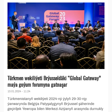
Türkmen wekiliýeti Brýusseldäki “Global Gateway”
maýa goýum forumyna gatnaşar
13.01.2024 - 11:24
Türkmenistanyň wekiliýeti 2024-nji ýylyň 29-30-njy
ýanwarynda Belgiýa Patyşalygynyň Brýussel şäherinde
geçiriljek Ýewropa bilen Merkezi Aziýanyň arasynda durnukly