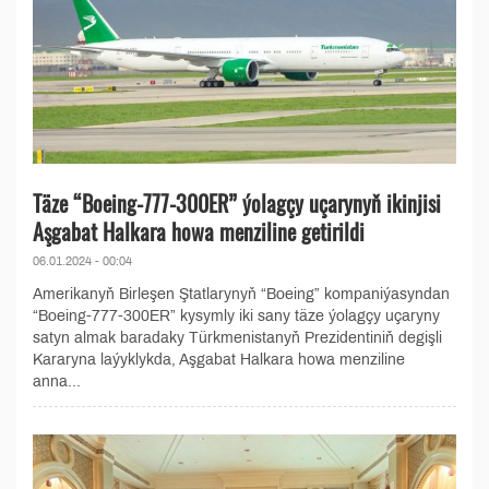
Täze “Boeing-777-300ER” ýolagçy uçarynyň ikinjisi
Aşgabat Halkara howa menziline getirildi
06.01.2024 - 00:04
Amerikanyň Birleşen Ştatlarynyň “Boeing” kompaniýasyndan
“Boeing-777-300ER” kysymly iki sany täze ýolagçy uçaryny
satyn almak baradaky Türkmenistanyň Prezidentiniň degişli
Kararyna laýyklykda, Aşgabat Halkara howa menziline
anna...