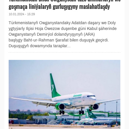
goşmaça liniýalaryň gurluşygyny maslahatlaşdy
10.01.2024 - 15:29
Türkmenistanyň Owganystandaky Adatdan daşary we Doly
ygtyýarly Ilçisi Hoja Öwezow duşenbe güni Kabul şäherinde
Owganystanyň Demirýol dolandyryşynyň (ARA)
başlygy Baht-ur-Rahman Şarafat bilen duşuşyk geçirdi.
Duşuşygyň dowamynda taraplar...