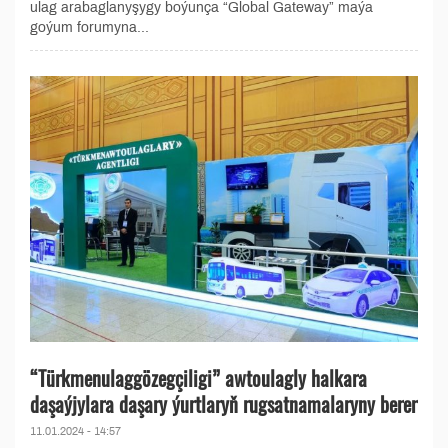
ulag arabaglanyşygy boýunça “Global Gateway” maýa
goýum forumyna...
“Türkmenulaggözegçiligi” awtoulagly halkara
daşaýjylara daşary ýurtlaryň rugsatnamalaryny berer
11.01.2024 - 14:57