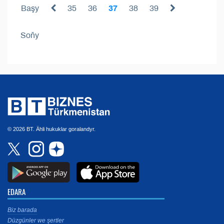
Başy
35
36
37
38
39
Soňy
© 2026 BT. Ähli hukuklar goralandyr.
EDARA
Biz barada
Düzgünler we şertler