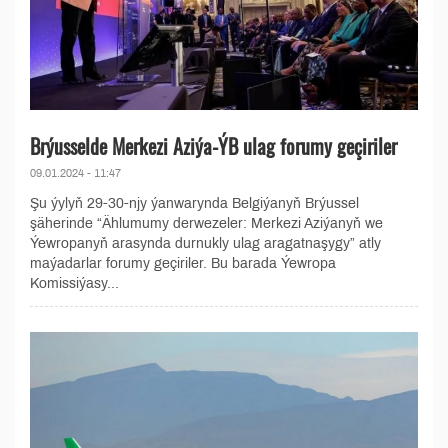
Brýusselde Merkezi Aziýa-ÝB ulag forumy geçiriler
09.01.2024 - 11:47
Şu ýylyň 29-30-njy ýanwarynda Belgiýanyň Brýussel
şäherinde “Ählumumy derwezeler: Merkezi Aziýanyň we
Ýewropanyň arasynda durnukly ulag aragatnaşygy” atly
maýadarlar forumy geçiriler. Bu barada Ýewropa
Komissiýasy...