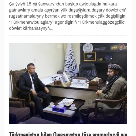
Şu ýylyň 15-nji ýanwaryndan başlap awtoulagda halkara
gatnawlary amala aşyrýan ýük daşaýjylara daşary döwletleriň
rugsatnamalaryny bermek we resmileşdirmek çäk degişliligini
“Türkmenawtoulaglary” agentliginiň “Türkmenulaggözegçilik”
döwlet kärhanasynyň...
Türkmenistan bilen Owganystan täze ammarlaryň we