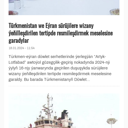
Türkmenistan we Eýran sürüjilere wizany
ýeňilleşdirilen tertipde resmileşdirmek meselesine
garadylar
18.01.2024 - 11:54
Türkmen-eýran döwlet serhetlerinde ýerleşýän “Artyk-
Lotfabad” awtoýol gözegçilik-geçiriş nokadynda 2024-nji
ýylyň 16-njy ýanwarynda geçirilen duşuşykda sürüjilere
wizany ýeňilleşdirilen tertipde resmileşdirmek meselesine
garaldy. Bu barada Türkmenistanyň Döwlet...