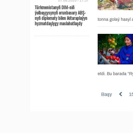
07.08.2026 - 17:57
Türkmenistanyň DIM-niň
ýolbaşçysynyň orunbasary ABŞ-
nyň diplomaty bilen ikitaraplaýyn
tonna golaý hasyl a
hyzmatdaşlygy maslahatlaşdy
etdi. Bu barada “R
Başy
1