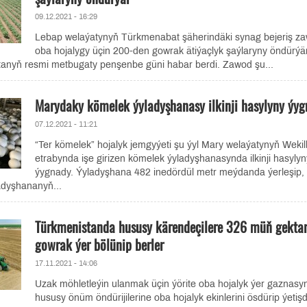
09.12.2021 - 16:29
Lebap welaýatynyň Türkmenabat şäherindäki synag bejeriş z
oba hojalygy üçin 200-den gowrak ätiýaçlyk şaýlaryny öndürýä
anyň resmi metbugaty penşenbe güni habar berdi. Zawod şu...
Marydaky kömelek ýyladyşhanasy ilkinji hasylyny ýy
07.12.2021 - 11:21
“Ter kömelek” hojalyk jemgyýeti şu ýyl Mary welaýatynyň Weki
etrabynda işe girizen kömelek ýyladyşhanasynda ilkinji hasylyn
ýygnady. Ýyladyşhana 482 inedördül metr meýdanda ýerleşip,
adyşhananyň...
Türkmenistanda hususy kärendeçilere 326 müň gekta
gowrak ýer bölünip berler
17.11.2021 - 14:06
Uzak möhletleýin ulanmak üçin ýörite oba hojalyk ýer gaznas
hususy önüm öndürijilerine oba hojalyk ekinlerini ösdürip ýetiş