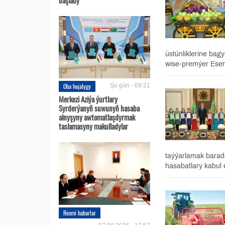
üstünliklerine bagy
wise-premýer Esen
Oba hojalygy
Şu gün - 09:21
Merkezi Aziýa ýurtlary
Syrderýanyň suwunyň hasaba
alnyşyny awtomatlaşdyrmak
taslamasyny makulladylar
taýýarlamak barad
hasabatlary kabul e
Resmi habarlar