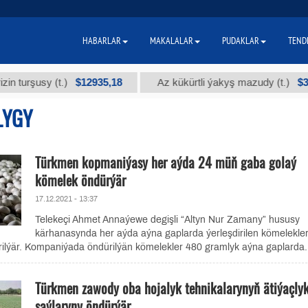
HABARLAR
MAKALALAR
PUDAKLAR
TEND
$12935,18
$300
şusy (t.)
Az kükürtli ýakyş mazudy (t.)
LYGY
Türkmen kopmaniýasy her aýda 24 müň gaba golaý
kömelek öndürýär
17.12.2021 - 13:37
Telekeçi Ahmet Annaýewe degişli “Altyn Nur Zamany” hususy
kärhanasynda her aýda aýna gaplarda ýerleşdirilen kömelekler
ilýär. Kompaniýada öndürilýän kömelekler 480 gramlyk aýna gaplarda.
Türkmen zawody oba hojalyk tehnikalarynyň ätiýaçly
şaýlaryny öndürýär