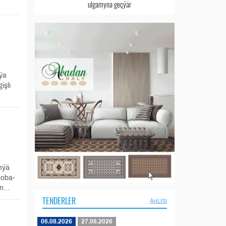
ulgamyna geçýär
ýa
işli
nýä
 oba-
...
TENDERLER
ÄHLISI
06.08.2026
27.08.2026