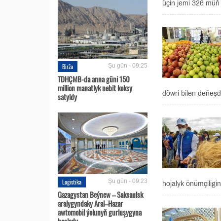
üçin jemi 326 müň 
Birža
Şu gün - 09:25
TDHÇMB-da anna güni 150
million manatlyk nebit koksy
döwri bilen deňeşd
satyldy
Logistika
Şu gün - 09:23
hojalyk önümçiligi
Gazagystan Beýnew – Saksaulsk
aralygyndaky Aral–Hazar
awtomobil ýolunyň gurluşygyna
başlady