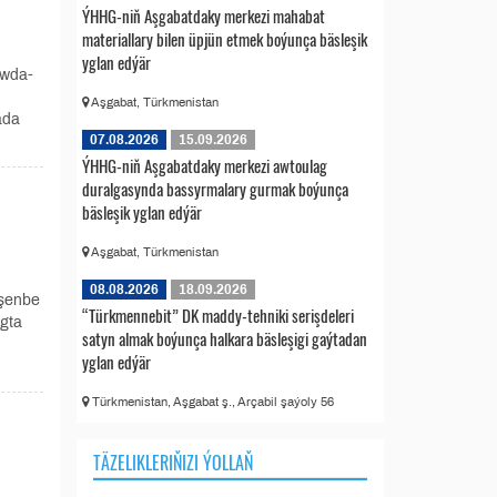
ÝHHG-niň Aşgabatdaky merkezi mahabat
materiallary bilen üpjün etmek boýunça bäsleşik
yglan edýär
öwda-
Aşgabat, Türkmenistan
ada
07.08.2026
15.09.2026
ÝHHG-niň Aşgabatdaky merkezi awtoulag
duralgasynda bassyrmalary gurmak boýunça
bäsleşik yglan edýär
Aşgabat, Türkmenistan
08.08.2026
18.09.2026
şenbe
“Türkmennebit” DK maddy-tehniki serişdeleri
gta
satyn almak boýunça halkara bäsleşigi gaýtadan
yglan edýär
Türkmenistan, Aşgabat ş., Arçabil şaýoly 56
TÄZELIKLERIŇIZI ÝOLLAŇ