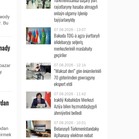
Türkmenistanda daşary ýurt
raýatlaryny hasaba almagyň
onlaýn ulgamy işlenip
awody
taýýarlanyldy
r. Bu
07.08.2026 - 13:07
Bakuda TDG-ä agza ýurtlaryň
öňdebaryjy seljeriş
gnady
merkezleriniň maslahaty
geçiriler
07.08.2026 - 12:14
lbazar
“Maksat deri” gön önümleriniň
y
70 göterimden gowragyny
eksport etdi
07.08.2026 - 11:42
Irakliý Kobahidze Merkezi
rdan
Aziýa bilen hyzmatdaşlygyň
ähmiýetini belledi
07.08.2026 - 10:01
Belarusyň Türkmenistandaky
yndan
ilçihanasy elektron nobat
dirmek