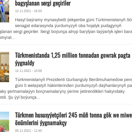
bagyşlanan sergi geçiriler
12.11.2021 - 15:03
Hasyl baýramy mynasybetli ýekşenbe güni Türkmenistanyň S
senagat edarasynda ýurdumyzyň oba hojalyk pudagynyň
şlanan sergi geçiriler. Sergi boýunça alnyp barylýan taýýarlyk işleri bar
myrat...
Türkmenistanda 1,25 million tonnadan gowrak pagta
ýygnaldy
12.11.2021 - 10:59
Türkmenistanyň Prezidenti Gurbanguly Berdimuhamedow pen
güni 5 welaýatyň häkimlerinden ýurdumyzyň daýhanlarynyň pa
aky şertnamalaýyn borçnamalaryny ýerine ýetirendikleri hakyndaky
tdi. Şu ýyl boýunça...
Türkmen hususyýetçileri 245 müň tonna gök we miwe
önümlerini ýygnamakçy
05.11.2021 - 11:40