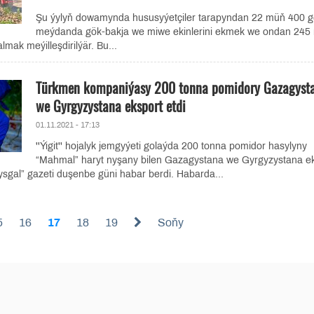
Şu ýylyň dowamynda hususyýetçiler tarapyndan 22 müň 400 g
meýdanda gök-bakja we miwe ekinlerini ekmek we ondan 245
lmak meýilleşdirilýär. Bu...
Türkmen kompaniýasy 200 tonna pomidory Gazagyst
we Gyrgyzystana eksport etdi
01.11.2021 - 17:13
''Ýigit'' hojalyk jemgyýeti golaýda 200 tonna pomidor hasylyny
“Mahmal” haryt nyşany bilen Gazagystana we Gyrgyzystana e
ysgal” gazeti duşenbe güni habar berdi. Habarda...
5
16
17
18
19
Soňy