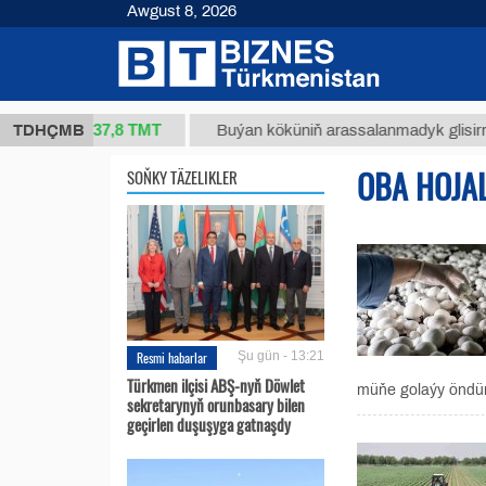
Awgust 8, 2026
37,8 ТМТ
(kg.)
TDHÇMB
Buýan köküniň arassalanmadyk glisirrizin tur
OBA HOJA
SOŇKY TÄZELIKLER
Resmi habarlar
Şu gün - 13:21
Türkmen ilçisi ABŞ-nyň Döwlet
müňe golaýy öndür
sekretarynyň orunbasary bilen
geçirlen duşuşyga gatnaşdy