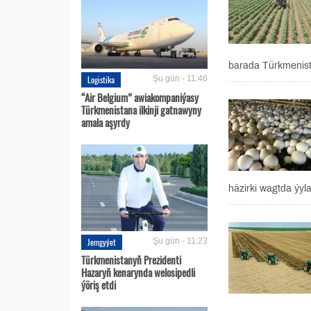
barada Türkmenist
Logistika
Şu gün - 11:46
“Air Belgium” awiakompaniýasy
Türkmenistana ilkinji gatnawyny
amala aşyrdy
häzirki wagtda ýyl
Jemgyýet
Şu gün - 11:23
Türkmenistanyň Prezidenti
Hazaryň kenarynda welosipedli
ýöriş etdi