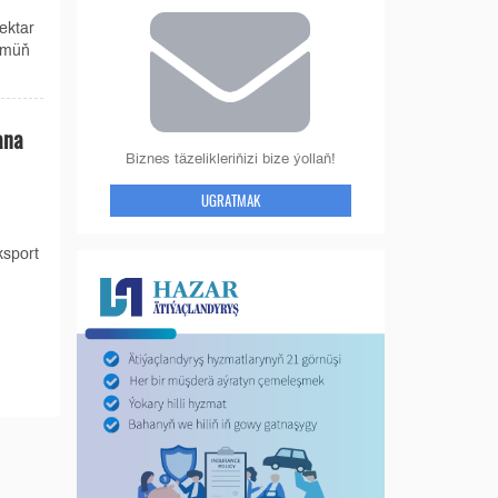
ektar
 müň
ana
Biznes täzelikleriňizi bize ýollaň!
UGRATMAK
ksport