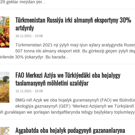
29 gektar meýdan ýer...
Türkmenistan Russiýa irki almanyň eksportyny 30%
artdyrdy
16.11.2021 - 13:06
Türkmenistan 2021-nji ýylyň maý-iýun aýlary aralygynda Russi
507 tonna irki almany eksport etdi. Bu görkeziji geçen ýylyň deg
irilende 30% ýokarydyr. Bu barada...
FAO Merkezi Aziýa we Türkiýedäki oba hojalygy
taslamasynyň möhletini uzaldýar
12.11.2021 - 15:08
BMG-niň Azyk we oba hojalyk guramasynyň (FAO) we Bütindü
ekologiýa gaznasynyň (GEF) “Merkezi Aziýanyň we Türkiýäniň
niň guraklaşan we şorlaşan landşaftlarynda tebigy baýlyklary toplumlaýyn
Aşgabatda oba hojalyk pudagynyň gazananlaryna