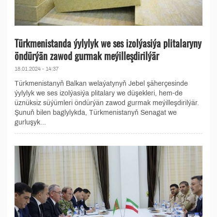
Türkmenistanda ýylylyk we ses izolýasiýa plitalaryny
öndürýän zawod gurmak meýilleşdirilýär
18.01.2024 - 14:37
Türkmenistanyň Balkan welaýatynyň Jebel şäherçesinde
ýylylyk we ses izolýasiýa plitalary we düşekleri, hem-de
üznüksiz süýümleri öndürýän zawod gurmak meýilleşdirilýär.
Şunuň bilen baglylykda, Türkmenistanyň Senagat we
gurluşyk...