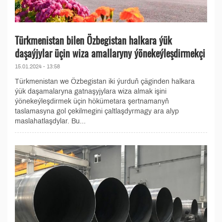
Türkmenistan bilen Özbegistan halkara ýük
daşaýjylar üçin wiza amallaryny ýönekeýleşdirmekçi
15.01.2024 - 13:58
Türkmenistan we Özbegistan iki ýurduň çäginden halkara
ýük daşamalaryna gatnaşyjylara wiza almak işini
ýönekeýleşdirmek üçin hökümetara şertnamanyň
taslamasyna gol çekilmegini çaltlaşdyrmagy ara alyp
maslahatlaşdylar. Bu...