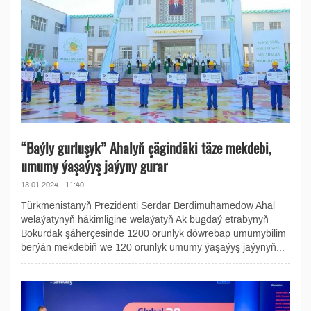
“Baýly gurluşyk” Ahalyň çägindäki täze mekdebi,
umumy ýaşaýyş jaýyny gurar
13.01.2024 - 11:40
Türkmenistanyň Prezidenti Serdar Berdimuhamedow Ahal
welaýatynyň häkimligine welaýatyň Ak bugdaý etrabynyň
Bokurdak şäherçesinde 1200 orunlyk döwrebap umumybilim
berýän mekdebiň we 120 orunlyk umumy ýaşaýyş jaýynyň...