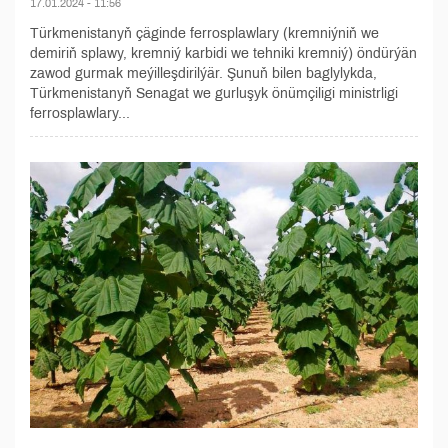
17.01.2024 - 11:56
Türkmenistanyň çäginde ferrosplawlary (kremniýniň we
demiriň splawy, kremniý karbidi we tehniki kremniý) öndürýän
zawod gurmak meýilleşdirilýär. Şunuň bilen baglylykda,
Türkmenistanyň Senagat we gurluşyk önümçiligi ministrligi
ferrosplawlary...