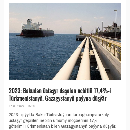
2023: Bakudan üstaşyr daşalan nebitiň 17,4%-i
Türkmenistanyň, Gazagystanyň paýyna düşýär
17.01.2024 - 15:30
2023-nji ýylda Baku-Tbilisi-Jeýhan turbageçirijisi arkaly
üstaşyr geçirilen nebitiň umumy möçberiniň 17,4
göterimi Türkmenistan bilen Gazagystanyň paýyna düşýär.