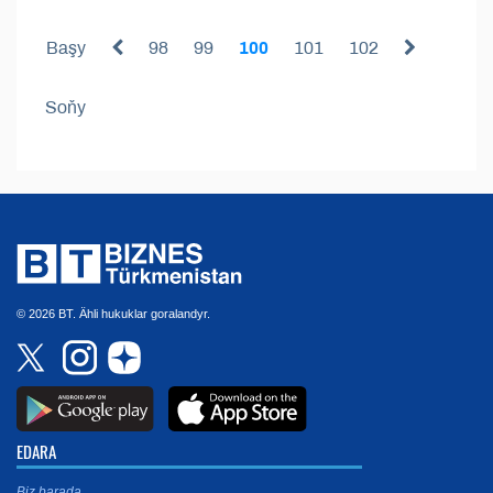
Başy
98
99
100
101
102
Soňy
© 2026 BT. Ähli hukuklar goralandyr.
EDARA
Biz barada