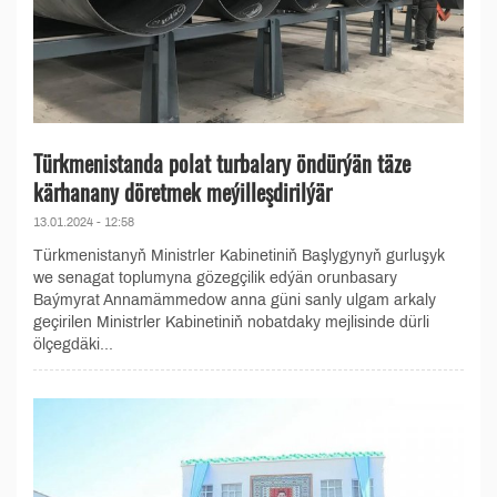
Türkmenistanda polat turbalary öndürýän täze
kärhanany döretmek meýilleşdirilýär
13.01.2024 - 12:58
Türkmenistanyň Ministrler Kabinetiniň Başlygynyň gurluşyk
we senagat toplumyna gözegçilik edýän orunbasary
Baýmyrat Annamämmedow anna güni sanly ulgam arkaly
geçirilen Ministrler Kabinetiniň nobatdaky mejlisinde dürli
ölçegdäki...