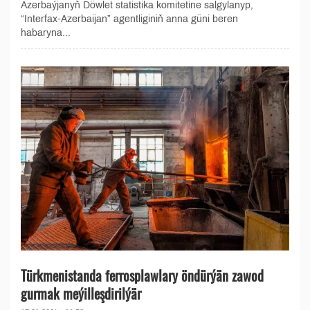
Azerbaýjanyň Döwlet statistika komitetine salgylanyp,
“Interfax-Azerbaijan” agentliginiň anna güni beren
habaryna...
Türkmenistanda ferrosplawlary öndürýän zawod
gurmak meýilleşdirilýär