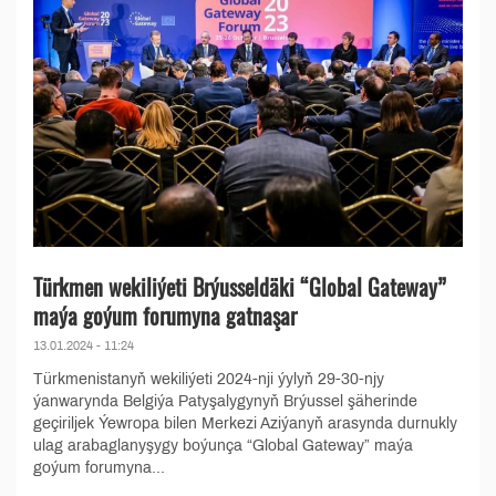
Türkmen wekiliýeti Brýusseldäki “Global Gateway”
maýa goýum forumyna gatnaşar
13.01.2024 - 11:24
Türkmenistanyň wekiliýeti 2024-nji ýylyň 29-30-njy
ýanwarynda Belgiýa Patyşalygynyň Brýussel şäherinde
geçiriljek Ýewropa bilen Merkezi Aziýanyň arasynda durnukly
ulag arabaglanyşygy boýunça “Global Gateway” maýa
goýum forumyna...