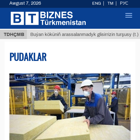
Awgust 7, 2026
ENG
TM
РУС
Toggl
navig
$12935
TDHÇMB
Buýan köküniň arassalanmadyk glisirrizin turşusy (t.)
PUDAKLAR