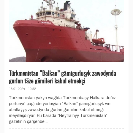
Türkmenistan “Balkan” gämigurluşyk zawodynda
gurlan täze gämileri kabul etmekçi
18.01.2024 - 10:52
Türkmenistan ýakyn wagtda Türkmenbaşy Halkara deňiz
portunyň çäginde ýerleşýän “Balkan” gämigurluşyk we
abatlaýyş zawodynda gurlan gämileri kabul etmegi
meýilleşdirýär. Bu barada “Neýtralnyý Türkmenistan”
gazetiniň çarşenbe...