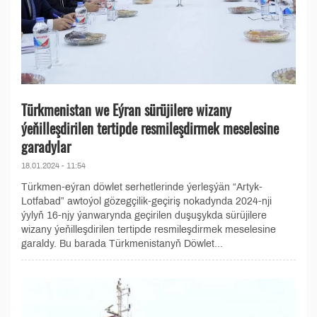
Türkmenistan we Eýran sürüjilere wizany
ýeňilleşdirilen tertipde resmileşdirmek meselesine
garadylar
18.01.2024 - 11:54
Türkmen-eýran döwlet serhetlerinde ýerleşýän “Artyk-
Lotfabad” awtoýol gözegçilik-geçiriş nokadynda 2024-nji
ýylyň 16-njy ýanwarynda geçirilen duşuşykda sürüjilere
wizany ýeňilleşdirilen tertipde resmileşdirmek meselesine
garaldy. Bu barada Türkmenistanyň Döwlet...