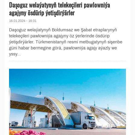
Daşoguz welaýatynyň telekeçileri pawlowniýa
agajyny ösdürip ýetişdirýärler
16.01.2024 - 16:31
Daşoguz welaýatynyň Boldumsaz we Şabat etraplarynyň
telekeçileri pawlowniýa agajyny öz ýerlerinde ösdürip
ýetişdirýärler. Türkmenistanyň resmi metbugatynyň sişenbe
güni habar bermegine görä, pawlowniýa agajy aýazly we
yssy...