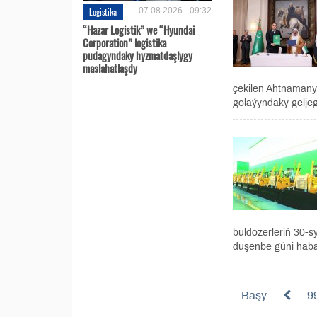
Logistika
07.08.2026 - 09:32
“Hazar Logistik” we “Hyundai
Corporation” logistika
pudagyndaky hyzmatdaşlygy
maslahatlaşdy
çekilen Ähtnamany
golaýyndaky geljegi
buldozerleriň 30-s
duşenbe güni haba
Başy
9