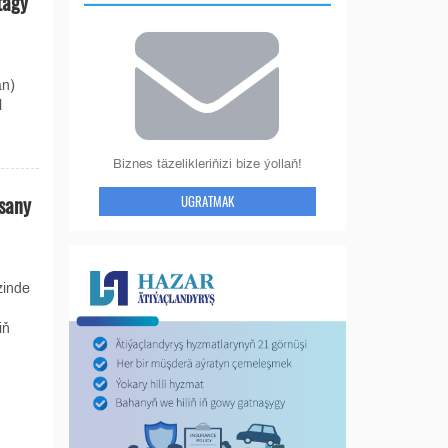
tagy
an)
l
Biznes täzelikleriňizi bize ýollaň!
sany
UGRATMAK
zinde
iň