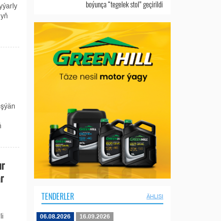
boýunça “tegelek stol” geçirildi
yýarly
nyň
eşýän
ň
ur
r
TENDERLER
ÄHLISI
li
06.08.2026
16.09.2026