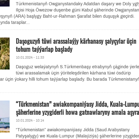
Türkmenistanyň Owganystandaky Adatdan daşary we Doly ygt
Ilçisi Hoja Öwezow duşenbe güni Kabul şäherinde Owganysta
yşynyň (ARA) başlygy Baht-ur-Rahman Şarafat bilen duşuşyk geçirdi.
da taraplar...
Daşoguzyň tüwi arassalaýjy kärhanasy şalyçylar üçin
tohum taýýarlap başlady
10.01.2024 - 11:33
Daşoguz welaýatynyň S.Türkmenbaşy etrabynyň çäginde ýerl
tüwi arassalamak üçin ýöriteleşdirilen kärhana tüwi ösdürip
klar üçin ýokary hilli tohum taýýarlap başlady. Bu barada Türkmenistany
“Türkmenistan” awiakompaniýasy Jidda, Kuala-Lump
şäherlerine yzygiderli howa gatnawlaryny amala aşyra
10.01.2024 - 10:14
“Türkmenistan” awiakompaniýasy Jidda (Saud Arabystany
Patyşalygy) we Kuala-Lumpur (Malaýziýa) şäherlerine yzygider