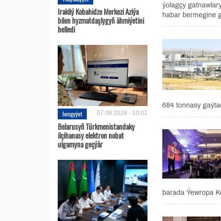
ýolagçy gatnawlar
Irakliý Kobahidze Merkezi Aziýa
habar bermegine gö
bilen hyzmatdaşlygyň ähmiýetini
belledi
684 tonnasy gaýtad
Jemgyýet
07.08.2026 - 10:01
Belarusyň Türkmenistandaky
ilçihanasy elektron nobat
ulgamyna geçýär
barada Ýewropa Ko