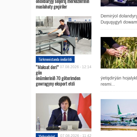
öňdebaryjy seljeriş merkezleriniň
maslahaty geçiriler
Demirýol dolandyr
Duşuşygyň dowamyn
Türkmenistanda öndürildi
“Maksat deri”
07.08.2026 - 12:14
gön
önümleriniň 70 göterimden
ýetişdirýän hojaly
gowragyny eksport etdi
resmi...
Ykdysadyýet
07.08.2026 - 11:42