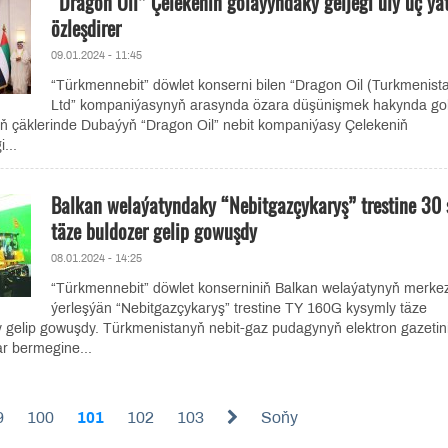
“Dragon Oil” Çelekeniň golaýyndaky geljegi uly üç ýa
özleşdirer
09.01.2024 - 11:45
“Türkmennebit” döwlet konserni bilen “Dragon Oil (Turkmenist
Ltd” kompaniýasynyň arasynda özara düşünişmek hakynda go
ň çäklerinde Dubaýyň “Dragon Oil” nebit kompaniýasy Çelekeniň
...
Balkan welaýatyndaky “Nebitgazçykaryş” trestine 30 
täze buldozer gelip gowuşdy
08.01.2024 - 14:25
“Türkmennebit” döwlet konserniniň Balkan welaýatynyň merke
ýerleşýän “Nebitgazçykaryş” trestine TY 160G kysymly täze
y gelip gowuşdy. Türkmenistanyň nebit-gaz pudagynyň elektron gazetin
r bermegine...
9
100
101
102
103
Soňy