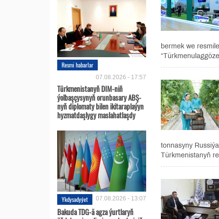
bermek we resmileş
“Türkmenulaggözeg
Resmi habarlar
07.08.2026 - 17:57
Türkmenistanyň DIM-niň
ýolbaşçysynyň orunbasary ABŞ-
nyň diplomaty bilen ikitaraplaýyn
hyzmatdaşlygy maslahatlaşdy
tonnasyny Russiýa,
Türkmenistanyň re
Ykdysadyýet
07.08.2026 - 13:07
Bakuda TDG-ä agza ýurtlaryň