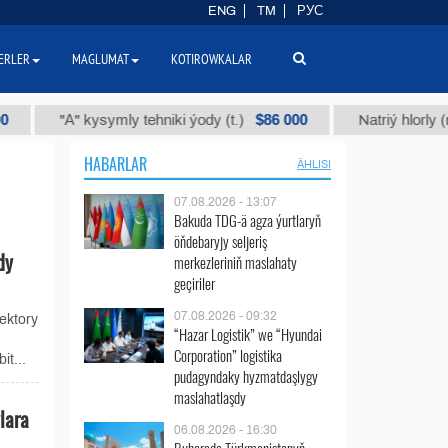
ENG
TM
РУС
ERLER
MAGLUMAT
KOTIROWKALAR
$86 000
"А" kysymly tehniki ýody (t.)
Natriý hlorly (nahar 
HABARLAR
ÄHLISI
07.08.2026 - 13:07
Bakuda TDG-ä agza ýurtlaryň
öňdebaryjy seljeriş
dy
merkezleriniň maslahaty
geçiriler
07.08.2026 - 09:32
ektory
“Hazar Logistik” we “Hyundai
Corporation” logistika
t...
pudagyndaky hyzmatdaşlygy
maslahatlaşdy
lara
06.08.2026 - 16:30