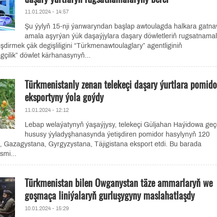
11.01.2024 - 14:57
Şu ýylyň 15-nji ýanwaryndan başlap awtoulagda halkara gatna
amala aşyrýan ýük daşaýjylara daşary döwletleriň rugsatnama
dirmek çäk degişliligini “Türkmenawtoulaglary” agentliginiň
çilik” döwlet kärhanasynyň...
Türkmenistanly zenan telekeçi daşary ýurtlara pomido
eksportyny ýola goýdy
11.01.2024 - 12:12
Lebap welaýatynyň ýaşaýjysy, telekeçi Güljahan Haýidowa geç
hususy ýyladyşhanasynda ýetişdiren pomidor hasylynyň 120
 Gazagystana, Gyrgyzystana, Täjigistana eksport etdi. Bu barada
smi...
Türkmenistan bilen Owganystan täze ammarlaryň we
goşmaça liniýalaryň gurluşygyny maslahatlaşdy
10.01.2024 - 15:29