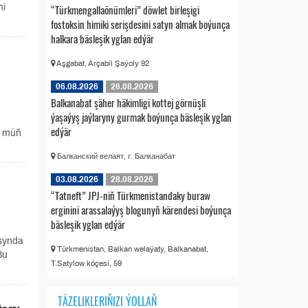
“Türkmengallaönümleri” döwlet birleşigi
ni
fostoksin himiki serişdesini satyn almak boýunça
halkara bäsleşik yglan edýär
Aşgabat, Arçabil Şaýoly 92
06.08.2026
26.08.2026
Balkanabat şäher häkimligi kottej görnüşli
ýaşaýyş jaýlaryny gurmak boýunça bäsleşik yglan
edýär
9 müň
Балканский велаят, г. Балканабат
03.08.2026
28.08.2026
“Tatneft” JPJ-niň Türkmenistandaky buraw
erginini arassalaýyş blogunyň kärendesi boýunça
bäsleşik yglan edýär
synda
Türkmenistan, Balkan welaýaty, Balkanabat,
Bu
T.Satylow köçesi, 59
TÄZELIKLERIŇIZI ÝOLLAŇ