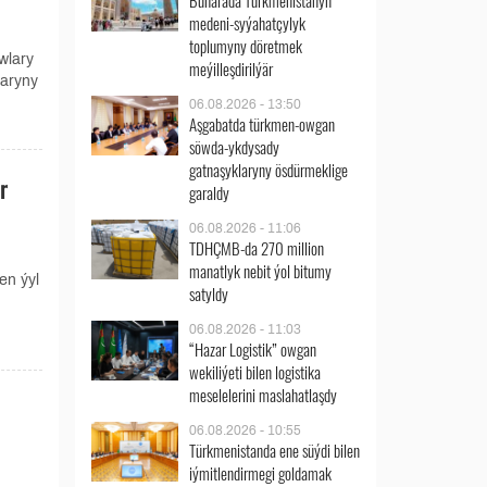
Buharada Türkmenistanyň
medeni-syýahatçylyk
toplumyny döretmek
wlary
meýilleşdirilýär
laryny
06.08.2026 - 13:50
Aşgabatda türkmen-owgan
söwda-ykdysady
gatnaşyklaryny ösdürmeklige
r
garaldy
06.08.2026 - 11:06
TDHÇMB-da 270 million
manatlyk nebit ýol bitumy
en ýyl
satyldy
06.08.2026 - 11:03
“Hazar Logistik” owgan
wekiliýeti bilen logistika
meselelerini maslahatlaşdy
06.08.2026 - 10:55
Türkmenistanda ene süýdi bilen
iýmitlendirmegi goldamak