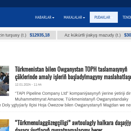
HABARLAR
MAKALALAR
PUDAKLAR
TEND
$12935,18
$300
usy (t.)
Az kükürtli ýakyş mazudy (t.)
Türkmenistan bilen Owganystan TOPH taslamasynyň
çäklerinde amaly işleriň başladylmagyny maslahatlaş
12.01.2024 - 11:44
“TAPI Pipeline Company Ltd” kompaniýasynyň ýerine ýetiriji dir
Muhammetmyrat Amanow, Türkmenistanyň Owganystandaky
 Doly ygtyýarly Ilçisi Hoja Öwezow bilen Owganystanyň Magdan we nebi
“Türkmenulaggözegçiligi” awtoulagly halkara daşaýjy
daşary ýurtlaryň rugsatnamalaryny berer