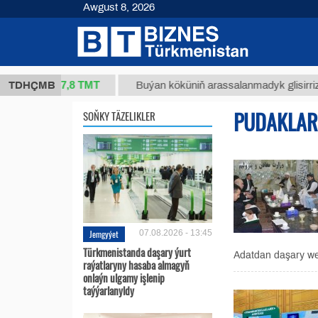
Awgust 8, 2026
37,8 ТМТ
kg.)
TDHÇMB
Buýan köküniň arassalanmadyk glisirrizin turş
PUDAKLAR
SOŇKY TÄZELIKLER
Jemgyýet
07.08.2026 - 13:45
Türkmenistanda daşary ýurt
Adatdan daşary we
raýatlaryny hasaba almagyň
onlaýn ulgamy işlenip
taýýarlanyldy