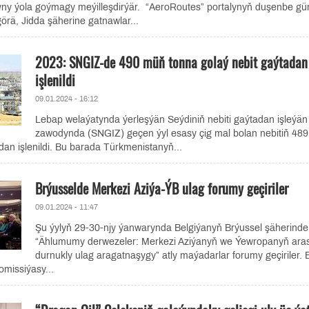
yny ýola goýmagy meýilleşdirýär. “AeroRoutes” portalynyň duşenbe gü
rä, Jidda şäherine gatnawlar...
2023: SNGIZ-de 490 müň tonna golaý nebit gaýtadan
işlenildi
09.01.2024 - 16:12
Lebap welaýatynda ýerleşýän Seýdiniň nebiti gaýtadan işleýän
zawodynda (SNGIZ) geçen ýyl esasy çig mal bolan nebitiň 48
an işlenildi. Bu barada Türkmenistanyň...
Brýusselde Merkezi Aziýa-ÝB ulag forumy geçiriler
09.01.2024 - 11:47
Şu ýylyň 29-30-njy ýanwarynda Belgiýanyň Brýussel şäherinde
“Ählumumy derwezeler: Merkezi Aziýanyň we Ýewropanyň ara
durnukly ulag aragatnaşygy” atly maýadarlar forumy geçiriler. 
missiýasy...