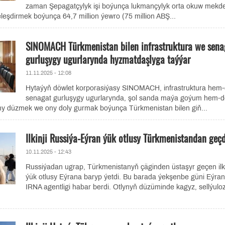
zaman Şepagatçylyk işi boýunça lukmançylyk orta okuw mekde
leşdirmek boýunça 64,7 million ýewro (75 million ABŞ...
SINOMACH Türkmenistan bilen infrastruktura we sena
gurluşygy ugurlarynda hyzmatdaşlyga taýýar
11.11.2025 - 12:08
Hytaýyň döwlet korporasiýasy SINOMACH, infrastruktura hem
senagat gurluşygy ugurlarynda, şol sanda maýa goýum hem-d
yny düzmek we ony doly gurmak boýunça Türkmenistan bilen giň...
Ilkinji Russiýa-Eýran ýük otlusy Türkmenistandan geçd
10.11.2025 - 12:43
Russiýadan ugrap, Türkmenistanyň çäginden üstaşyr geçen ilki
ýük otlusy Eýrana baryp ýetdi. Bu barada ýekşenbe güni Eýra
IRNA agentligi habar berdi. Otlynyň düzüminde kagyz, sellýulo