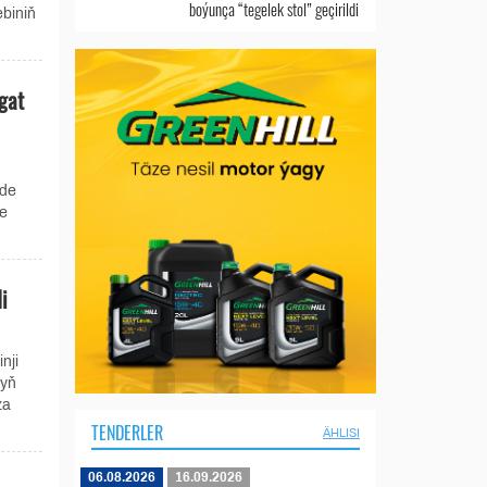
boýunça “tegelek stol” geçirildi
biniň
gat
-de
e
i
nji
nyň
za
TENDERLER
ÄHLISI
06.08.2026
16.09.2026