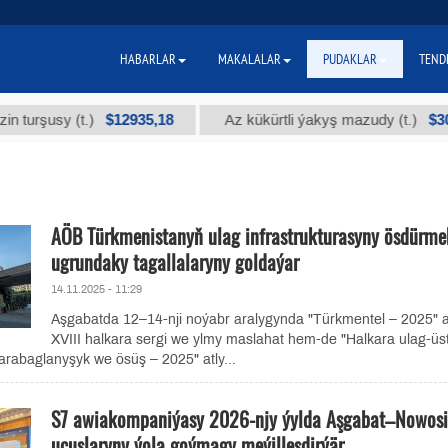
HABARLAR
MAKALALAR
PUDAKLAR
TEND
$12935,18
$300
şusy (t.)
Az kükürtli ýakyş mazudy (t.)
AÖB Türkmenistanyň ulag infrastrukturasyny ösdürme
ugrundaky tagallalaryny goldaýar
14.11.2025 - 11:29
Aşgabatda 12–14-nji noýabr aralygynda "Türkmentel – 2025" a
XVIII halkara sergi we ylmy maslahat hem-de "Halkara ulag-üs
 arabaglanyşyk we ösüş – 2025" atly...
S7 awiakompaniýasy 2026-njy ýylda Aşgabat–Nowosi
uçuşlaryny ýola goýmagy meýilleşdirýär