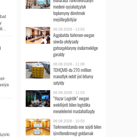
Buharada Türkmenistanyň
medeni-syýahatçylyk
toplumyny döretmek
bat
meýilleşdirilýär
y
i...
06.08.2026 - 13:50
Aşgabatda türkmen-owgan
söwda-ykdysady
a
gatnaşyklaryny ösdürmeklige
garaldy
06.08.2026 - 11:06
TDHÇMB-da 270 million
manatlyk nebit ýol bitumy
el-
satyldy
asiýa
06.08.2026 - 11:03
“Hazar Logistik” owgan
wekiliýeti bilen logistika
meselelerini maslahatlaşdy
06.08.2026 - 10:55
Türkmenistanda ene süýdi bilen
iýmitlendirmegi goldamak
zirki