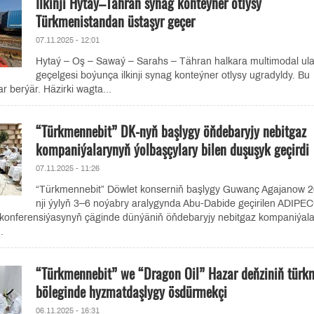
Ilkinji Hytaý–Tähran synag konteýner otlysy
Türkmenistandan üstaşyr geçer
07.11.2025 - 12:01
Hytaý – Oş – Sawaý – Sarahs – Tähran halkara multimodal ul
geçelgesi boýunça ilkinji synag konteýner otlysy ugradyldy. Bu
 berýär. Häzirki wagta...
“Türkmennebit” DK-nyň başlygy öňdebaryjy nebitgaz
kompaniýalarynyň ýolbaşçylary bilen duşuşyk geçirdi
07.11.2025 - 11:26
“Türkmennebit” Döwlet konserniň başlygy Guwanç Agajanow 
nji ýylyň 3–6 noýabry aralygynda Abu-Dabide geçirilen ADIPE
e konferensiýasynyň çäginde dünýäniň öňdebaryjy nebitgaz kompaniýal
.
“Türkmennebit” we “Dragon Oil” Hazar deňziniň türk
böleginde hyzmatdaşlygy ösdürmekçi
06.11.2025 - 16:31