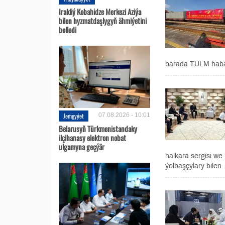
Irakliý Kobahidze Merkezi Aziýa
bilen hyzmatdaşlygyň ähmiýetini
belledi
barada TULM habar
Jemgyýet
07.08.2026 - 10:01
Belarusyň Türkmenistandaky
ilçihanasy elektron nobat
ulgamyna geçýär
halkara sergisi w
ýolbaşçylary bilen..