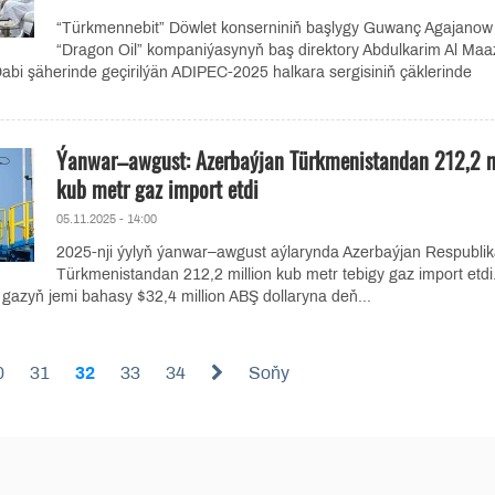
“Türkmennebit” Döwlet konserniniň başlygy Guwanç Agajanow
“Dragon Oil” kompaniýasynyň baş direktory Abdulkarim Al Maa
abi şäherinde geçirilýän ADIPEC-2025 halkara sergisiniň çäklerinde
Ýanwar–awgust: Azerbaýjan Türkmenistandan 212,2 
kub metr gaz import etdi
05.11.2025 - 14:00
2025-nji ýylyň ýanwar–awgust aýlarynda Azerbaýjan Respubli
Türkmenistandan 212,2 million kub metr tebigy gaz import etdi
 gazyň jemi bahasy $32,4 million ABŞ dollaryna deň...
0
31
32
33
34
Soňy