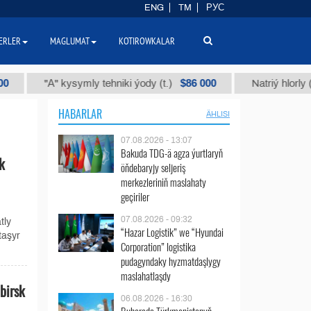
ENG
TM
РУС
ERLER
MAGLUMAT
KOTIROWKALAR
$86 000
"А" kysymly tehniki ýody (t.)
Natriý hlorly (nahar 
HABARLAR
ÄHLISI
07.08.2026 - 13:07
Bakuda TDG-ä agza ýurtlaryň
k
öňdebaryjy seljeriş
merkezleriniň maslahaty
geçiriler
07.08.2026 - 09:32
tly
“Hazar Logistik” we “Hyundai
taşyr
Corporation” logistika
pudagyndaky hyzmatdaşlygy
maslahatlaşdy
birsk
06.08.2026 - 16:30