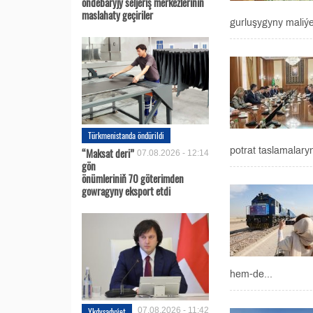
öňdebaryjy seljeriş merkezleriniň
maslahaty geçiriler
gurluşygyny maliýe
Türkmenistanda öndürildi
“Maksat deri”
potrat taslamalar
07.08.2026 - 12:14
gön
önümleriniň 70 göterimden
gowragyny eksport etdi
hem-de...
Ykdysadyýet
07.08.2026 - 11:42