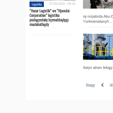
Logistika
07.08.2026 - 09:32
“Hazar Logistik” we “Hyundai
Corporation” logistika
nji noýabrda Abu-D
pudagyndaky hyzmatdaşlygy
Türkmenistanyň...
maslahatlaşdy
Satyn alnan tebigy
Başy
3