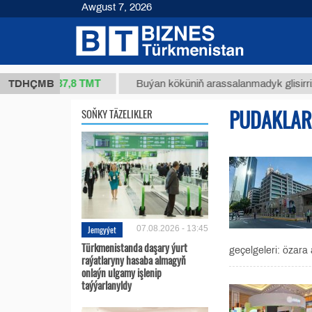
Awgust 7, 2026
37,8 ТМТ
(kg.)
TDHÇMB
Buýan köküniň arassalanmadyk glisirrizin tur
PUDAKLAR
SOŇKY TÄZELIKLER
Jemgyýet
07.08.2026 - 13:45
Türkmenistanda daşary ýurt
geçelgeleri: özara
raýatlaryny hasaba almagyň
onlaýn ulgamy işlenip
taýýarlanyldy