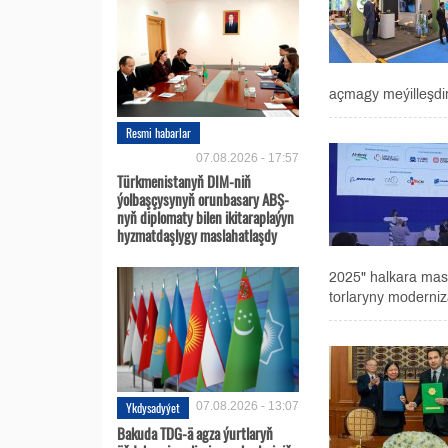
açmagy meýilleşdir
Resmi habarlar
07.08.2026 - 17:57
Türkmenistanyň DIM-niň
ýolbaşçysynyň orunbasary ABŞ-
nyň diplomaty bilen ikitaraplaýyn
hyzmatdaşlygy maslahatlaşdy
2025" halkara mas
torlaryny moderniza
Ykdysadyýet
07.08.2026 - 13:07
Bakuda TDG-ä agza ýurtlaryň