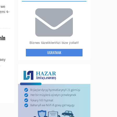
 we
zmi 4-
mln
Biznes täzelikleriňizi bize ýollaň!
UGRATMAK
kasy
.