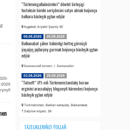
“Türkmengallaönümleri” döwlet birleşigi
fostoksin himiki serişdesini satyn almak boýunça
halkara bäsleşik yglan edýär
ag
Aşgabat, Arçabil Şaýoly 92
06.08.2026
26.08.2026
Balkanabat şäher häkimligi kottej görnüşli
ýaşaýyş jaýlaryny gurmak boýunça bäsleşik yglan
edýär
Балканский велаят, г. Балканабат
03.08.2026
28.08.2026
2025-
“Tatneft” JPJ-niň Türkmenistandaky buraw
C-2025
erginini arassalaýyş blogunyň kärendesi boýunça
arynyň
bäsleşik yglan edýär
Türkmenistan, Balkan welaýaty, Balkanabat,
men
T.Satylow köçesi, 59
TÄZELIKLERIŇIZI ÝOLLAŇ