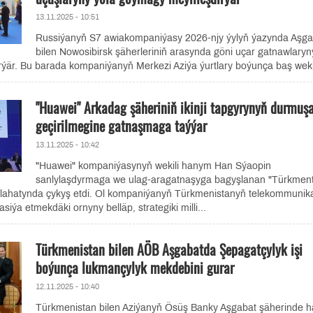
13.11.2025 - 10:51
Russiýanyň S7 awiakompaniýasy 2026-njy ýylyň ýazynda Aşga
bilen Nowosibirsk şäherleriniň arasynda göni uçar gatnawlaryn
ýär. Bu barada kompaniýanyň Merkezi Aziýa ýurtlary boýunça baş wekil
"Huawei" Arkadag şäheriniň ikinji tapgyrynyň durmuş
geçirilmegine gatnaşmaga taýýar
13.11.2025 - 10:42
"Huawei" kompaniýasynyň wekili hanym Han Sýaopin
sanlylaşdyrmaga we ulag-aragatnaşyga bagyşlanan "Türkment
lahatynda çykyş etdi. Ol kompaniýanyň Türkmenistanyň telekommunik
siýa etmekdäki ornyny belläp, strategiki milli...
Türkmenistan bilen AÖB Aşgabatda Şepagatçylyk işi
boýunça lukmançylyk mekdebini gurar
12.11.2025 - 10:40
Türkmenistan bilen Aziýanyň Ösüş Banky Aşgabat şäherinde hä