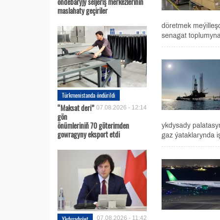
öňdebaryjy seljeriş merkezleriniň
maslahaty geçiriler
döretmek meýilleşd
senagat toplumyna 
Türkmenistanda öndürildi
“Maksat deri”
07.08.2026 - 12:14
gön
önümleriniň 70 göterimden
ykdysady palatasyn
gowragyny eksport etdi
gaz ýataklarynda iş
Ykdysadyýet
07.08.2026 - 11:42