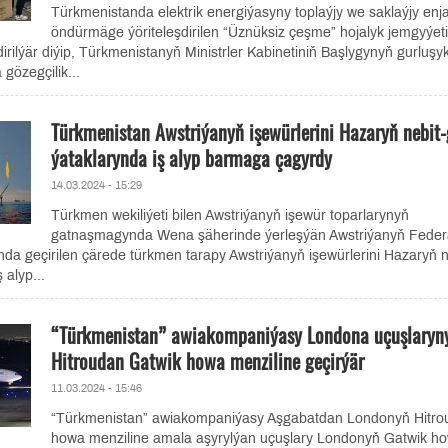
Türkmenistanda elektrik energiýasyny toplaýjy we saklaýjy enj
öndürmäge ýöriteleşdirilen “Üznüksiz çeşme” hojalyk jemgyýeti
irilýär diýip, Türkmenistanyň Ministrler Kabinetiniň Başlygynyň gurluşy
gözegçilik...
Türkmenistan Awstriýanyň işewürlerini Hazaryň nebit-
ýataklarynda iş alyp barmaga çagyrdy
14.03.2024 - 15:29
Türkmen wekiliýeti bilen Awstriýanyň işewür toparlarynyň
gatnaşmagynda Wena şäherinde ýerleşýän Awstriýanyň Feder
da geçirilen çärede türkmen tarapy Awstriýanyň işewürlerini Hazaryň n
 alyp...
“Türkmenistan” awiakompaniýasy Londona uçuşlaryn
Hitroudan Gatwik howa menziline geçirýär
11.03.2024 - 15:46
“Türkmenistan” awiakompaniýasy Aşgabatdan Londonyň Hitro
howa menziline amala aşyrylýan uçuşlary Londonyň Gatwik h