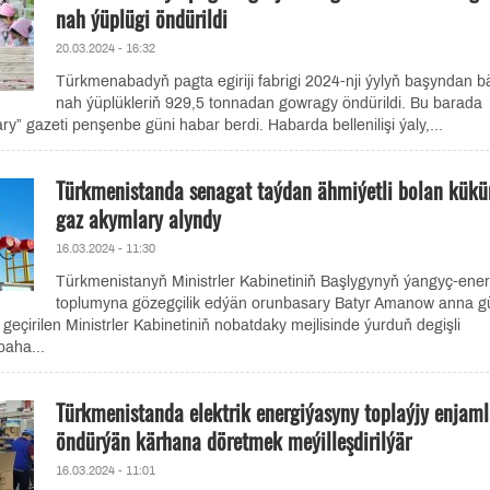
nah ýüplügi öndürildi
20.03.2024 - 16:32
Türkmenabadyň pagta egiriji fabrigi 2024-nji ýylyň başyndan bä
nah ýüplükleriň 929,5 tonnadan gowragy öndürildi. Bu barada
” gazeti penşenbe güni habar berdi. Habarda bellenilişi ýaly,...
Türkmenistanda senagat taýdan ähmiýetli bolan kükür
gaz akymlary alyndy
16.03.2024 - 11:30
Türkmenistanyň Ministrler Kabinetiniň Başlygynyň ýangyç-ener
toplumyna gözegçilik edýän orunbasary Batyr Amanow anna g
geçirilen Ministrler Kabinetiniň nobatdaky mejlisinde ýurduň degişli
baha...
Türkmenistanda elektrik energiýasyny toplaýjy enjaml
öndürýän kärhana döretmek meýilleşdirilýär
16.03.2024 - 11:01