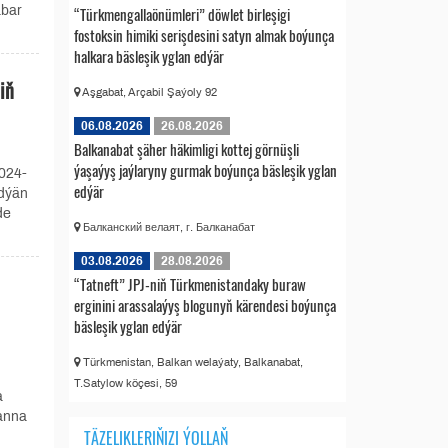
“Türkmengallaönümleri” döwlet birleşigi
abar
fostoksin himiki serişdesini satyn almak boýunça
halkara bäsleşik yglan edýär
iň
Aşgabat, Arçabil Şaýoly 92
06.08.2026
26.08.2026
Balkanabat şäher häkimligi kottej görnüşli
ýaşaýyş jaýlaryny gurmak boýunça bäsleşik yglan
024-
edýär
edýän
de
Балканский велаят, г. Балканабат
03.08.2026
28.08.2026
“Tatneft” JPJ-niň Türkmenistandaky buraw
erginini arassalaýyş blogunyň kärendesi boýunça
bäsleşik yglan edýär
Türkmenistan, Balkan welaýaty, Balkanabat,
T.Satylow köçesi, 59
a
anna
TÄZELIKLERIŇIZI ÝOLLAŇ