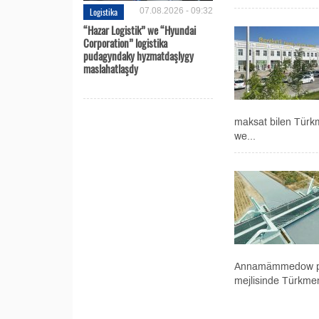
Logistika
07.08.2026 - 09:32
“Hazar Logistik” we “Hyundai
Corporation” logistika
pudagyndaky hyzmatdaşlygy
maslahatlaşdy
maksat bilen Türkm
we...
Annamämmedow penş
mejlisinde Türkmen