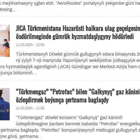
k meýilnamasyny yglan etdi. “AeroRoutes” portalynyň ýekşenbe güni h
oeing...
JICA Türkmenistana Hazarüsti halkara ulag geçelgesin
ösdürilmeginde gümrük hyzmatdaşlygyny hödürledi
11.03.2024 - 12:53
Türkmenistanyň Döwlet gümrük gullugynyň edara binasynda 2
nji ýylyň 7-nji martynda Ýaponiýanyň wekiliýetine ýolbaşçylyk 
ra hyzmatdaşlyk agentliginiň (JICA) Gündogar we Merkezi Aziýa hem-
ýunça bölüminiň...
“Türkmengaz” “Petrofac” bilen “Galkynyş” gaz känini
özleşdirmek boýunça şertnama baglaşdy
11.03.2024 - 11:55
“Türkmengaz” döwlet konserni “Galkynyş” gaz käniniň
özleşdirilmegine ýardam bermek babatda “Petrofac” energetik
 şertnama baglaşdy. “Petrofac” kompaniýasynyň metbugat gullugynyň 
ine görä, şertnama...