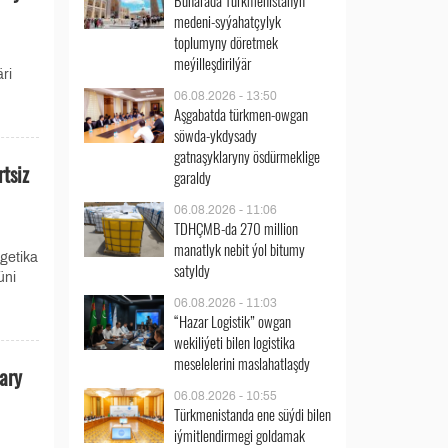
Buharada Türkmenistanyň
medeni-syýahatçylyk
toplumyny döretmek
meýilleşdirilýär
ri
06.08.2026 - 13:50
Aşgabatda türkmen-owgan
söwda-ykdysady
gatnaşyklaryny ösdürmeklige
tsiz
garaldy
06.08.2026 - 11:06
TDHÇMB-da 270 million
manatlyk nebit ýol bitumy
getika
satyldy
üni
06.08.2026 - 11:03
“Hazar Logistik” owgan
wekiliýeti bilen logistika
meselelerini maslahatlaşdy
ary
06.08.2026 - 10:55
Türkmenistanda ene süýdi bilen
iýmitlendirmegi goldamak