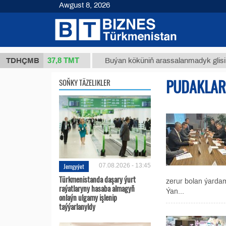
Awgust 8, 2026
37,8 ТМТ
 (kg.)
TDHÇMB
Buýan köküniň arassalanmadyk glisirrizin tu
PUDAKLAR
SOŇKY TÄZELIKLER
Jemgyýet
07.08.2026 - 13:45
Türkmenistanda daşary ýurt
zerur bolan ýarda
raýatlaryny hasaba almagyň
Ýan...
onlaýn ulgamy işlenip
taýýarlanyldy