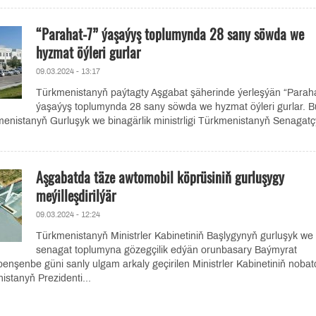
“Parahat-7” ýaşaýyş toplumynda 28 sany söwda we
hyzmat öýleri gurlar
09.03.2024 - 13:17
Türkmenistanyň paýtagty Aşgabat şäherinde ýerleşýän “Paraha
ýaşaýyş toplumynda 28 sany söwda we hyzmat öýleri gurlar. B
enistanyň Gurluşyk we binagärlik ministrligi Türkmenistanyň Senagatç
Aşgabatda täze awtomobil köprüsiniň gurluşygy
meýilleşdirilýär
09.03.2024 - 12:24
Türkmenistanyň Ministrler Kabinetiniň Başlygynyň gurluşyk we
senagat toplumyna gözegçilik edýän orunbasary Baýmyrat
enbe güni sanly ulgam arkaly geçirilen Ministrler Kabinetiniň nobat
istanyň Prezidenti...