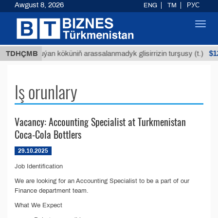
Awgust 8, 2026
ENG
TM
РУС
Toggl
navig
Т
$1293
TDHÇMB
Buýan köküniň arassalanmadyk glisirrizin turşusy (t.)
Iş orunlary
Vacancy: Accounting Specialist at Turkmenistan
Coca-Cola Bottlers
29.10.2025
Job Identification
We are looking for an Accounting Specialist to be a part of our
Finance department team.
What We Expect