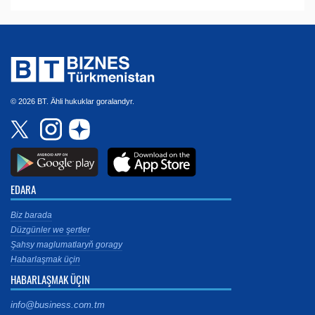
© 2026 BT. Ähli hukuklar goralandyr.
EDARA
Biz barada
Düzgünler we şertler
Şahsy maglumatlaryň goragy
Habarlaşmak üçin
HABARLAŞMAK ÜÇIN
info@business.com.tm