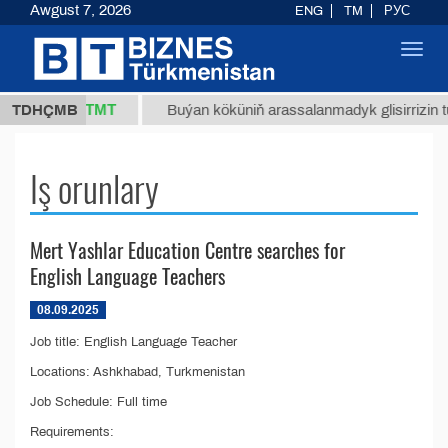
Awgust 7, 2026
ENG
TM
РУС
Toggl
navig
37,8 ТМТ
kg.)
TDHÇMB
Buýan köküniň arassalanmadyk glisirrizin turş
Iş orunlary
Mert Yashlar Education Centre searches for
English Language Teachers
08.09.2025
Job title: English Language Teacher
Locations: Ashkhabad, Turkmenistan
Job Schedule: Full time
Requirements: