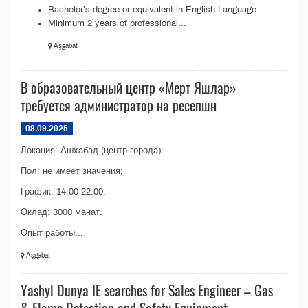
Bachelor’s degree or equivalent in English Language
Minimum 2 years of professional...
Aşgabat
В образовательный центр «Мерт Яшлар»
требуется администратор на ресепшн
08.09.2025
Локация: Ашхабад (центр города);
Пол: не имеет значения;
График: 14:00-22:00;
Оклад: 3000 манат.
Опыт работы...
Aşgabat
Yashyl Dunya IE searсhes for Sales Engineer – Gas