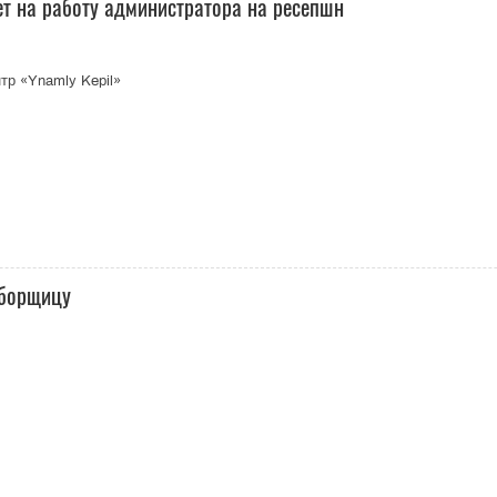
ет на работу администратора на ресепшн
тр «Ynamly Kepil»
уборщицу