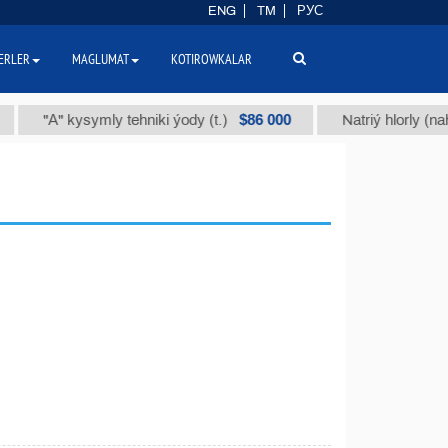
ENG
TM
РУС
ERLER
MAGLUMAT
KOTIROWKALAR
$86 000
"А" kysymly tehniki ýody (t.)
Natriý hlorly (nahar d