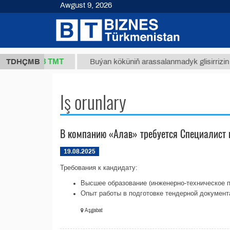
Awgust 9, 2026
37,8 ТМТ
g.)
TDHÇMB
Buýan köküniň arassalanmadyk glisirrizin turşu
Iş orunlary
В компанию «Алав» требуется Специалист 
19.08.2025
Требования к кандидату:
Высшее образование (инженерно-техническое п
Опыт работы в подготовке тендерной документа
Aşgabat