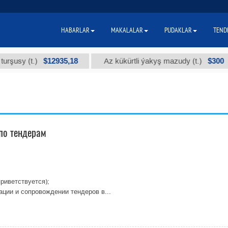
HABARLAR
MAKALALAR
PUDAKLAR
TEND
$12935,18
$300
sy (t.)
Az kükürtli ýakyş mazudy (t.)
по тендерам
риветствуется);
ции и сопровождении тендеров в...