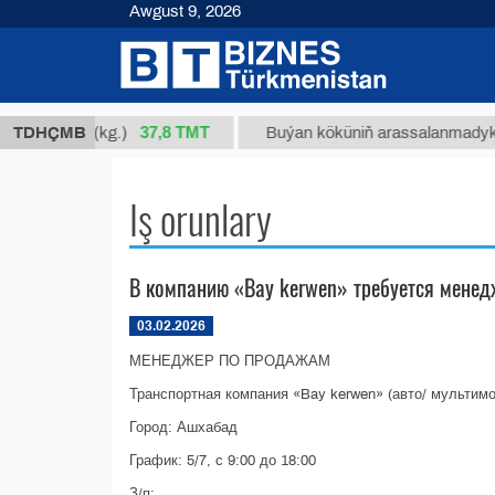
Awgust 9, 2026
37,8 ТМТ
Nm 34/1 (kg.)
TDHÇMB
Buýan köküniň arassalanmadyk glisirr
Iş orunlary
В компанию «Bay kerwen» требуется мене
03.02.2026
МЕНЕДЖЕР ПО ПРОДАЖАМ
Транспортная компания «Bay kerwen» (авто/ мультимо
Город: Ашхабад
График: 5/7, с 9:00 до 18:00
З/п:...