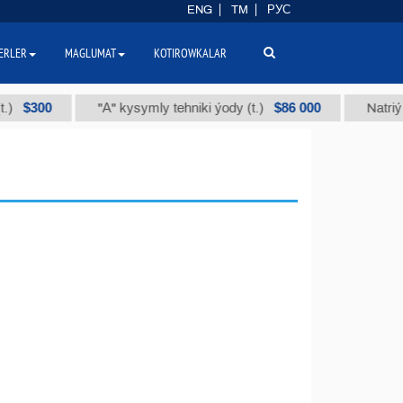
ENG
TM
РУС
ERLER
MAGLUMAT
KOTIROWKALAR
300
$86 000
"А" kysymly tehniki ýody (t.)
Natriý hlorl