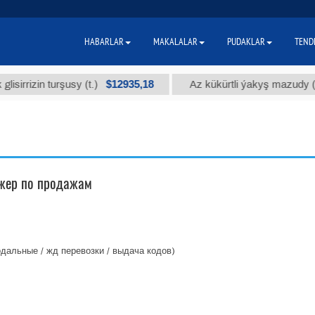
HABARLAR
MAKALALAR
PUDAKLAR
TEND
$12935,18
$
izin turşusy (t.)
Az kükürtli ýakyş mazudy (t.)
джер по продажам
дальные / жд перевозки / выдача кодов)