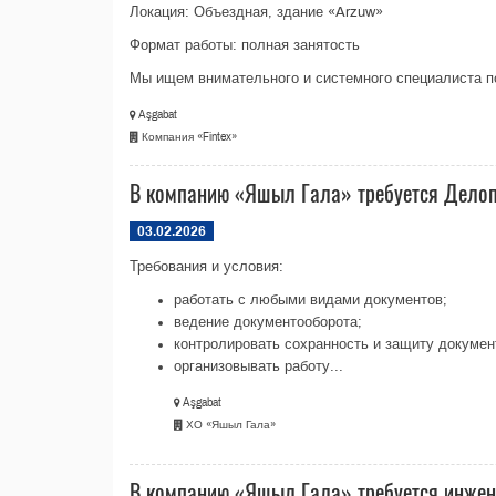
Локация: Объездная, здание «Arzuw»
Формат работы: полная занятость
Мы ищем внимательного и системного специалиста по
Aşgabat
Компания «Fintex»
В компанию «Яшыл Гала» требуется Дело
03.02.2026
Требования и условия:
работать с любыми видами документов;
ведение документооборота;
контролировать сохранность и защиту докумен
организовывать работу...
Aşgabat
ХО «Яшыл Гала»
В компанию «Яшыл Гала» требуется инжен