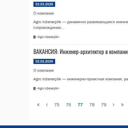
02.02.2026
О компании
Agro Inženerçilik — динамично развивающаяся инжен
сопровождению...
«Agro Inženerçilik»
ВАКАНСИЯ: Инженер-архитектор в компанию 
02.02.2026
О компании
Agro Inženerçilik — инженерно-проектная компания,
«Agro Inženerçilik»
75
76
77
78
79