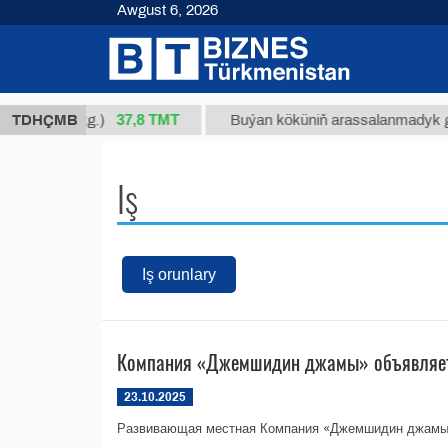
Awgust 6, 2026
37,8 ТМТ
 34/1 (kg.)
TDHÇMB
Buýan köküniň arassalanmadyk glisirriz
Iş
Iş orunlary
Компания «Джемшидин джамы» объявляет 
23.10.2025
Развивающая местная Компания «Джемшидин джамы» 