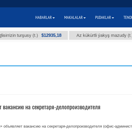
HABARLAR
MAKALALAR
PUDAKLAR
TEND
$12935,18
$3
in turşusy (t.)
Az kükürtli ýakyş mazudy (t.)
вакансию на секретаря-делопроизводителя
объявляет вакансию на секретаря-делопроизводителя (офис-админист