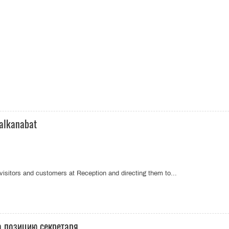
Balkanabat
visitors and customers at Reception and directing them to...
а позицию секретаря