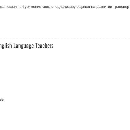
ганизация в Туркменистане, специализирующаяся на развитии транспорт
English Language Teachers
age