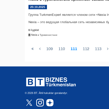
20.10.2025
Группа TurkmenExpert является членом сети «Nexia Inte
Nexia – это ведущая глобальная сеть независимых бу
Aşgabat
Nexia в Туркменистане
109
110
111
112
113
© 2026 BT. Ähli hukuklar goralandyr.