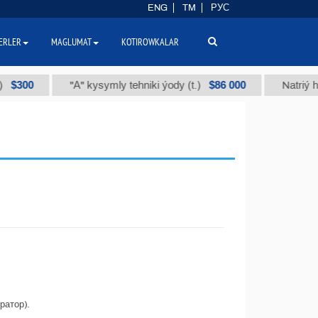
ENG
TM
РУС
ERLER
MAGLUMAT
KOTIROWKALAR
00
$86 000
"А" kysymly tehniki ýody (t.)
Natriý hlorly 
ратор).