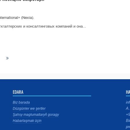
rnational» (Nexia).
хгалтерских и консалтинговых компаний и она...
EDARA
H
in
Biz barada
A.
Düzgünler we şertler
+9
Şahsy maglumatlaryň goragy
Bi
Habarlaşmak üçin
pr