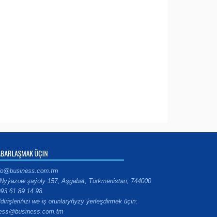
ABARLAŞMAK ÜÇIN
fo@business.com.tm
Nyýazow şaýoly 157, Aşgabat, Türkmenistan, 744000
93 61 89 14 98
ldirişleriňizi we iş orunlaryňyzy ýerleşdirmek üçin:
ess@business.com.tm