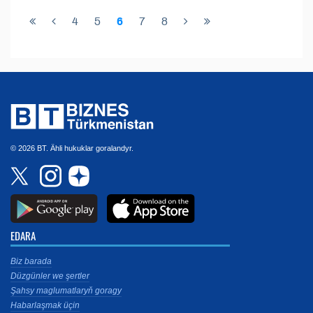
4
5
6
7
8
© 2026 BT. Ähli hukuklar goralandyr.
EDARA
Biz barada
Düzgünler we şertler
Şahsy maglumatlaryň goragy
Habarlaşmak üçin