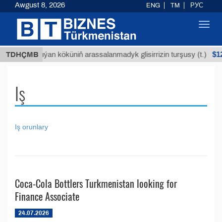
Awgust 8, 2026
ENG
TM
РУС
Toggl
navig
Т
$129
TDHÇMB
Buýan köküniň arassalanmadyk glisirrizin turşusy (t.)
Iş
Iş orunlary
Coca-Сola Bottlers Turkmenistan looking for
Finance Associate
24.07.2026