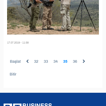
17.07.2019 - 11:58
Başlat
32
33
34
35
36
Bitir