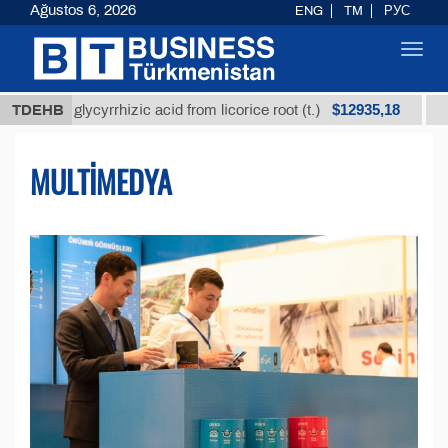
Ağustos 6, 2026
ENG
TM
РУС
Toggl
navig
$12935,18
d glycyrrhizic acid from licorice root (t.)
TDEHB
Low-sulfu
MULTIMEDYA