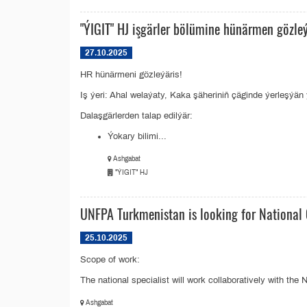
"ÝIGIT" HJ işgärler bölümine hünärmen gözle
27.10.2025
HR hünärmeni gözleýäris!
Iş ýeri: Ahal welaýaty, Kaka şäheriniň çäginde ýerleşýän
Dalaşgärlerden talap edilýär:
Ýokary bilimi...
Ashgabat
"ÝIGIT" HJ
UNFPA Turkmenistan is looking for National C
25.10.2025
Scope of work:
The national specialist will work collaboratively with th
Ashgabat