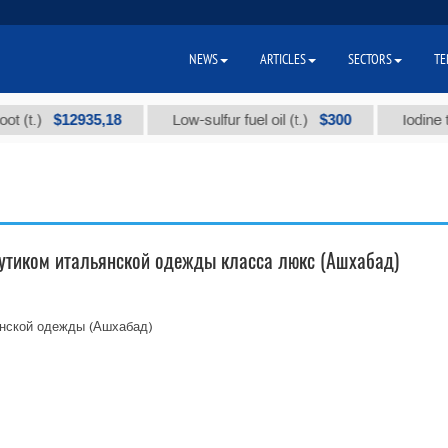
NEWS
ARTICLES
SECTORS
TE
$12935,18
$300
t.)
Low-sulfur fuel oil (t.)
Iodine techn
бутиком итальянской одежды класса люкс (Ашхабад)
янской одежды (Ашхабад)