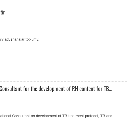
ýär
 ýyladyşhanalar toplumy.
onsultant for the development of RH content for TB...
e National Consultant on development of TB treatment protocol, TB and...