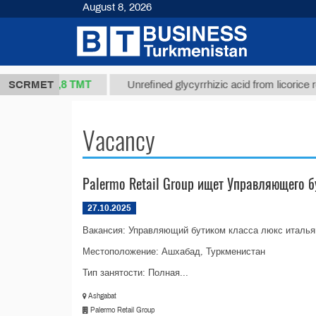
August 8, 2026
37,8 ТМТ
kg.)
SCRMET
Unrefined glycyrrhizic acid from licorice root (
Vacancy
Palermo Retail Group ищет Управляющего 
27.10.2025
Вакансия: Управляющий бутиком класса люкс италь
Местоположение: Ашхабад, Туркменистан
Тип занятости: Полная...
Ashgabat
Palermo Retail Group