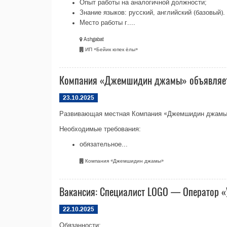
Опыт работы на аналогичной должности;
Знание языков: русский, английский (базовый).
Место работы г....
Ashgabat
ИП «Бейик юпек ёлы»
Компания «Джемшидин джамы» объявляет 
23.10.2025
Развивающая местная Компания «Джемшидин джамы» 
Необходимые требования:
обязательное...
Компания «Джемшидин джамы»
Вакансия: Специалист LOGO — Оператор «
22.10.2025
Обязанности: