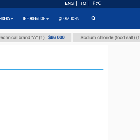
ENG
TM
РУС
NDERS
INFORMATION
QUOTATIONS
$86 000
$
ical brand "А" (t.)
Sodium chloride (food salt) (t.)